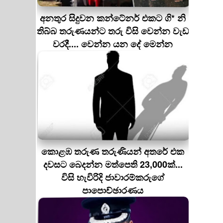
අනතුර සිදුවන කන්ටේනර් එකට ගි* නි
තිබ්බ තරුණයන්ට තරු විසි වෙන්න වැඩ
වරදී.... වෙන්න යන දේ මෙන්න
කොළඹ තරුණ තරුණියන් අතරේ එක
දවසට බෙදන්න මත්පෙති 23,000ක්...
විසි හැවිරිදි ජාවාරම්කරුගේ
පාපොච්ඡාරණය