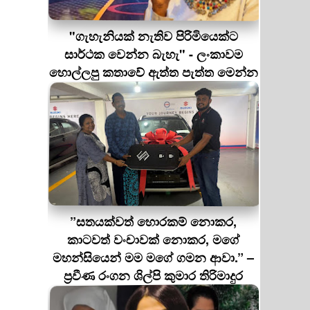
"ගැහැනියක් නැතිව පිරිමියෙක්ට
සාර්ථක වෙන්න බැහැ" - ලංකාවම
හොල්ලපු කතාවේ ඇත්ත පැත්ත මෙන්න
”සතයක්වත් හොරකම් නොකර,
කාටවත් වංචාවක් නොකර, මගේ
මහන්සියෙන් මම මගේ ගමන ආවා.” –
ප්‍රවීණ රංගන ශිල්පි කුමාර තිරිමාදුර