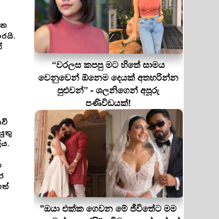
වන
යි.
ේ
“වරලස කපපු මට හිතේ සාමය
වෙනුවෙන් ඕනෙම දෙයක් අතහරින්න
පුළුවන්” - ශලනිගෙන් අපූරු
පණිවිඩයක්!
වේ
ුතු
ේය.
න
ර
ත්
''ඔයා එක්ක ගෙවන මේ ජීවිතේට මම