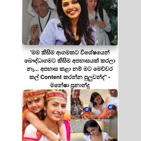
'මම කිසිම ආගමකට විශේෂයෙන්
බෞද්ධාගමට කිසිම අපහාසයක් කරලා
නෑ... අපහාස කළා නම් මට මෙච්චර
කල් Content කරන්න පුලුවන්ද'' -
මනේෂා ප්‍රනාන්දු