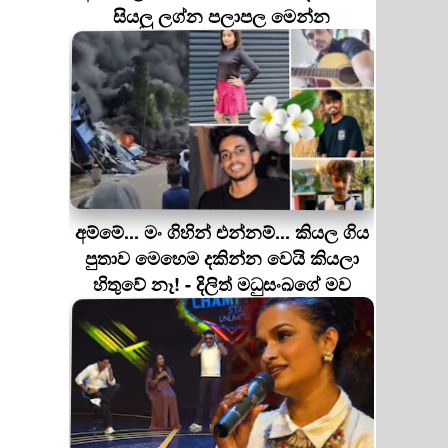
සියලු ලග්න පලාපල මෙන්න
අම්මේ... මං ගිහින් එන්නම්... කියල ගිය
පුතාව මෙහෙම දකින්න වෙයි කියලා
හිතුවේ නෑ! - දිලිත් මධුසංඛගේ මව