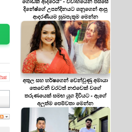
ගොඩක් ආදරෙයි'' - විවාහයෙන් පස්සේ
දිනේෂ්ගේ උපන්දිනයට ශනූගෙන් ආපු
ආදරණීයම සුබපැතුම මෙන්න
Post
අතුල සහ හර්ෂගෙන් වෙන්වුණු අමායා
තෙවෙනි වරටත් නළුවෙක් වගේ
තරුණයෙක් සමඟ යුග දිවියට - ඇගේ
අලුත්ම පෙම්වතා මෙන්න