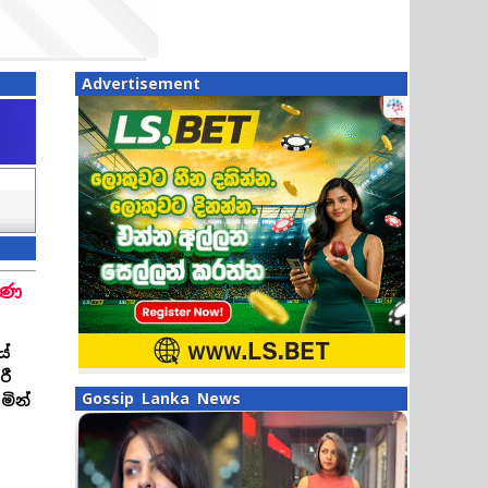
Advertisement
රණ
යේ
රී
Gossip Lanka News
මින්
ා