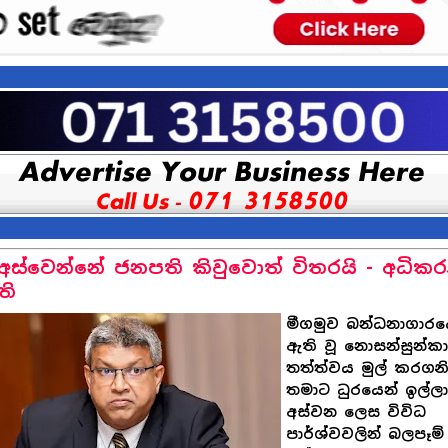
අස්වෙන්නේ ජනපති කිවුවොත් විතරයි - අධික
ති
මීගමුව බන්ධනාගාර
ඇති වූ නොසන්සුන්කා
තත්ත්වය මුල් කරගනි
තමාට ධුරයෙන් ඉල්ල
අස්වන ලෙස විවිධ
පාර්ශ්වවලින් බලපෑම්