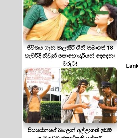
ජීවිතය ගැන කලකිරී ගිනි තබාගත් 18
හැවිරිදි නිවුන් සොහොයුරියන් දෙදෙනා
මරුට!
Lank
පියසේනගේ බලෙන් අල්ලාගත් ඉඩම්