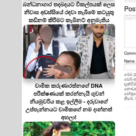
බන්ධනාගාර තදබදයට විකල්පයක් ලෙස
Pos
නිවාස අඩස්සියේ රඳවා තැබීමේ කටයුතු
කඩිනම් කිරීමට කැබිනට් අනුමැතිය
Commen
Name
මෙම ප
වෙබ් 
දැක්වී
චාමික කරුණාරත්නගේ DNA
නොවන 
පරීක්ෂණයක් කරන්නැයි ගුවන්
හේතුවෙ
තිබේ.
නියමුවරිය කළ ඉල්ලීම - දරුවාගේ
උප්පැන්නයට චාමිකගේ නම දාන්නත්
අහලා!