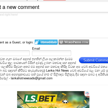
t a new comment
t as a Guest, or login:
Email
ුවත ගැන ඔබගේ අදහස් ඉහතින් ලියා පලකරන්න (මෙම
Submit Comme
අඩවිය තුල පාඨකයන් විසින් දරණු ලබන මතවාද සහ අදහස්
ම් පලකිරීම සිදුවන අතර එම අදහස් සහ මතවාද කිසිඳු විටක අප වෙබ් අඩවියේ මතය
බව සඳහන් කිරීමට කැමැත්තෙමු) Lanka Hot News වෙබ් අඩවියේ පළ වන යම් ප
න් ඔබ අපහසුතාවයට පත් වුයේ නම් ඒ පිළිබඳව පිළිතුරු දීම සඳහා ඔබට ද අයිතිය
 ඊමේල් - lankahotnewsads@gmail.com