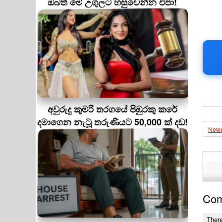
ඔබත් මේ උගුලට හසුවෙන්න එපා!
අවුරුදු කුමරි තරගයේ පිඹුරකු කරේ
දමාගෙන නැටූ තරුණියට 50,000 ක් දඩ!
Newe
Co
Ther