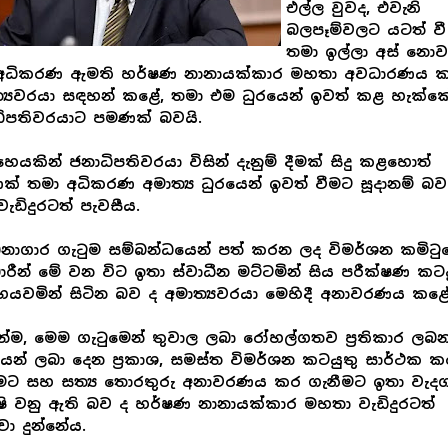
එල්ල වුවද, එවැනි
බලපෑම්වලට යටත් වී
තමා ඉල්ලා අස් නො
අධිකරණ ඇමති හර්ෂණ නානායක්කාර මහතා අවධාරණය කර
්‍යවරයා සඳහන් කළේ, තමා එම ධුරයෙන් ඉවත් කළ හැක්ක
ධිපතිවරයාට පමණක් බවයි.
හෙයකින් ජනාධිපතිවරයා විසින් දැනුම් දීමක් සිදු කළහොත්
් තමා අධිකරණ අමාත්‍ය ධුරයෙන් ඉවත් වීමට සූදානම් බව
වැඩිදුරටත් පැවසීය.
නාගාර ගැටුම සම්බන්ධයෙන් පත් කරන ලද විමර්ශන කමිටු
ාරීන් මේ වන විට ඉතා ස්වාධීන මට්ටමින් සිය පරීක්ෂණ කටය
යවමින් සිටින බව ද අමාත්‍යවරයා මෙහිදී අනාවරණය කළ
්ම, මෙම ගැටුමෙන් තුවාල ලබා රෝහල්ගතව ප්‍රතිකාර ලබ
ියන් ලබා දෙන ප්‍රකාශ, සමස්ත විමර්ශන කටයුතු සාර්ථක ක
මට සහ සත්‍ය තොරතුරු අනාවරණය කර ගැනීමට ඉතා වැදග
ෂි වනු ඇති බව ද හර්ෂණ නානායක්කාර මහතා වැඩිදුරටත්
වා දුන්නේය.