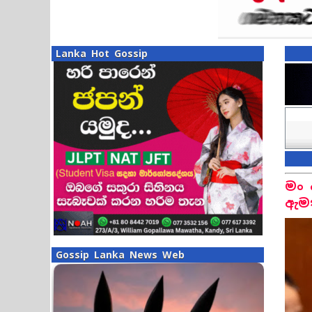
Lanka Hot Gossip
මං 
ඇම
Gossip Lanka News Web