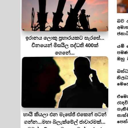
බව 
අමාත
ජනා
ඉරානය ලොකු ප‍්‍රහාරයකට සැරසේ...
චීනයෙන් මිසයිල පද්ධති 400ක්
යම් 
ගෙනේ...
පමණක
ඔහු 
බන්ධ
නිලධ
මෙහෙ
එමෙන
රැඳව
ගැනී
හායි කියලා එන මැසේජ් එකෙන් පටන්
සාක්
ගන්න...මහා බ්ලැක්මේල් ජාවාරමක්...
පෙන්