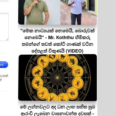
''මේක නාට්‍යයක් නෙමෙයි, බොරුවක්
නෙමෙයි" - Mr. Koththu හිමිකරු
තමන්ගේ තවත් කෝටි ගාණක් වටින
දේපළත් විකුණයි (VIDEO)
nt
ුවතක්
ක්
මේ ලග්නවලට අද ධන ලාභ සහිත සුබ
ආරංචි ලැබෙන වාසනාවන්ත දවසක් -