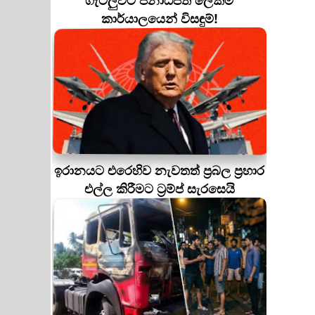
ගැටලුවට ජනාධිපති ලේකම්
කාර්යාලයෙන් විසඳුම්!
ඉරානයට එරෙහිව නැවතත් ප්‍රබල ප්‍රහාර
එල්ල කිරීමට ට්‍රම්ප් සැරසෙයි