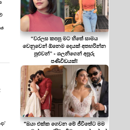
න
ඳව
ණය
“වරලස කපපු මට හිතේ සාමය
වෙනුවෙන් ඕනෙම දෙයක් අතහරින්න
පුළුවන්” - ශලනිගෙන් අපූරු
පණිවිඩයක්!
්
''ඔයා එක්ක ගෙවන මේ ජීවිතේට මම
දා'