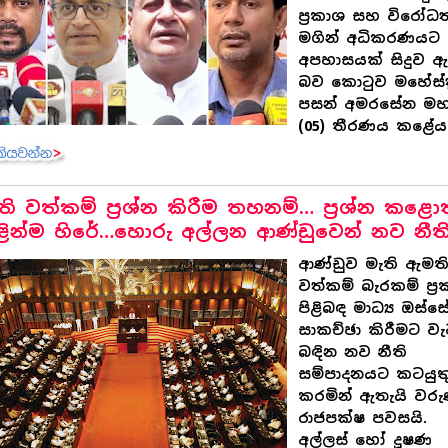
ප්‍රකාශ සහ විරෝධ
මගින් අධිකරණයට
අපහාසයක් සිදුව ඇ
බව කොටුව මහේස්ත්‍
පසන් අමරසේන ම
(05) තීරණය කළේය
ි වත්කම් ප්‍රශ්න කිරීම තහනම්… ප්‍රශ්න කළො
ින්ම හිරේ…හොරු අල්ලන ආණ්ඩුවෙන් නව නීති
ආණ්ඩුව මැති ඇමත
වත්කම් බැරකම් ප්‍
පිළිබඳ මාධ්‍ය ඔස්ස
සාකච්ඡා කිරීමට ව
බඳින නව නීති
සම්පාදනයට කටයුත
කරමින් ඇතැයි වර
රාජපක්ෂ පවසයි.
අල්ලස් හෝ දූෂණ