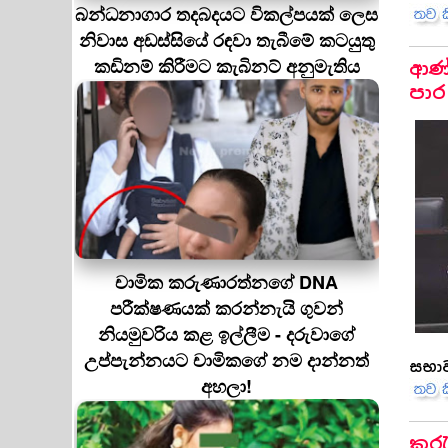
බන්ධනාගාර තදබදයට විකල්පයක් ලෙස
නිවාස අඩස්සියේ රඳවා තැබීමේ කටයුතු
කඩිනම් කිරීමට කැබිනට් අනුමැතිය
ආණ්
පාර
චාමික කරුණාරත්නගේ DNA
පරීක්ෂණයක් කරන්නැයි ගුවන්
නියමුවරිය කළ ඉල්ලීම - දරුවාගේ
උප්පැන්නයට චාමිකගේ නම දාන්නත්
සභාව
අහලා!
කුර