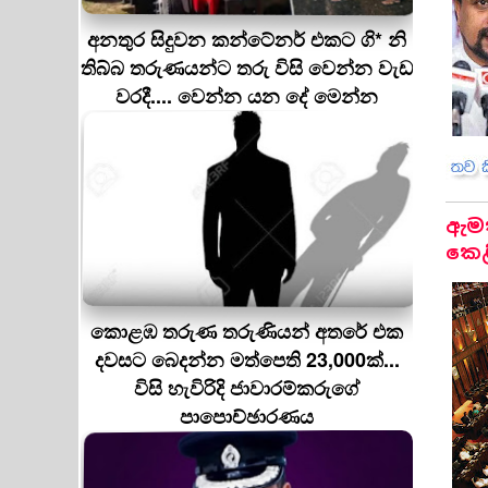
අනතුර සිදුවන කන්ටේනර් එකට ගි* නි
තිබ්බ තරුණයන්ට තරු විසි වෙන්න වැඩ
වරදී.... වෙන්න යන දේ මෙන්න
ඇමත
කෙළ
කොළඹ තරුණ තරුණියන් අතරේ එක
දවසට බෙදන්න මත්පෙති 23,000ක්...
විසි හැවිරිදි ජාවාරම්කරුගේ
පාපොච්ඡාරණය