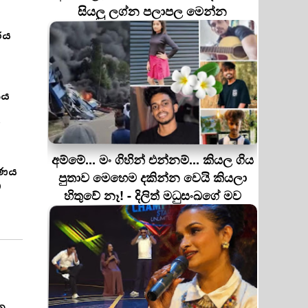
සියලු ලග්න පලාපල මෙන්න
රය
ිය
ර
ය
අම්මේ... මං ගිහින් එන්නම්... කියල ගිය
රණය
පුතාව මෙහෙම දකින්න වෙයි කියලා
ු
හිතුවේ නෑ! - දිලිත් මධුසංඛගේ මව
ින