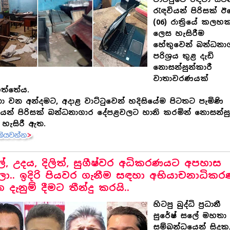
රැඳවියන් පිරිසක් ඊ
(06) රාත්‍රියේ කලහක
ලෙස හැසිරීම
හේතුවෙන් බන්ධනා
පරිශ්‍රය තුළ දැඩි
නොසන්සුන්කාරී
වාතාවරණයක්
ත්තේය.
තා වන අන්දමට, අදාළ වාට්ටුවෙන් හදිසියේම පිටතට පැමිණි
ියන් පිරිසක් බන්ධනාගාර දේපළවලට හානි කරමින් නොසන්සු
හැසිරී ඇත.
ල්, උදය, දිලිත්, සුගීෂ්වර අධිකරණයට අපහාස
ා.. ඉදිරි පියවර ගැනීම සඳහා අභියාචනාධික
 දැනුම් දීමට තීන්දු කරයි..
හිටපු බුද්ධි ප්‍රධානී
සුරේෂ් සලේ මහතා
සම්බන්ධයෙන් සිදු