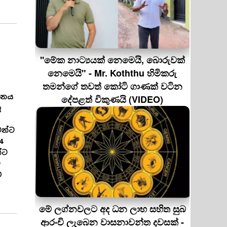
''මේක නාට්‍යයක් නෙමෙයි, බොරුවක්
නෙමෙයි" - Mr. Koththu හිමිකරු
තමන්ගේ තවත් කෝටි ගාණක් වටින
පනය
දේපළත් විකුණයි (VIDEO)
ු
මන්ට
4
්ට
ට
ව
මේ ලග්නවලට අද ධන ලාභ සහිත සුබ
ආරංචි ලැබෙන වාසනාවන්ත දවසක් -