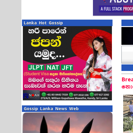
Lanka Hot Gossip
Bre
නොස
Gossip Lanka News Web