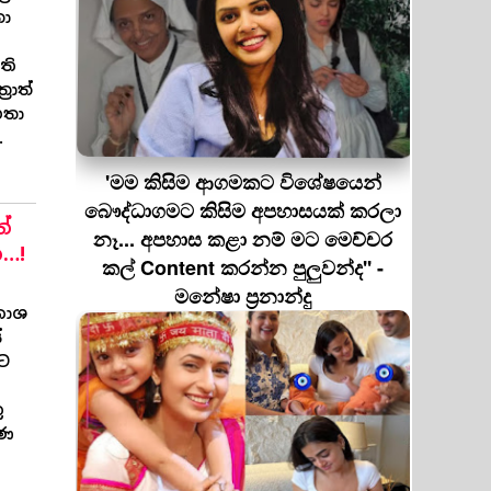
තා
ති
රාත්
හතා
.
'මම කිසිම ආගමකට විශේෂයෙන්
බෞද්ධාගමට කිසිම අපහාසයක් කරලා
ත්
නෑ... අපහාස කළා නම් මට මෙච්චර
…!
කල් Content කරන්න පුලුවන්ද'' -
ි
මනේෂා ප්‍රනාන්දු
රකාශ
ේ
ැට
ු
ුණ