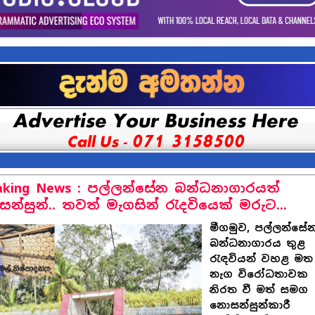
aking News : පල්ලන්සේන බන්ධනාගාරයත්
න්සුන්.. තවත් මැගසින් රැදවියෙක් මරුට...
මීගමුව, පල්ලන්සේ
බන්ධනාගාරය තුළ
රැඳවියන් වහළ මත
නැග විරෝධතාවක
නිරත වී මත් සමග
නොසන්සුන්කාරී