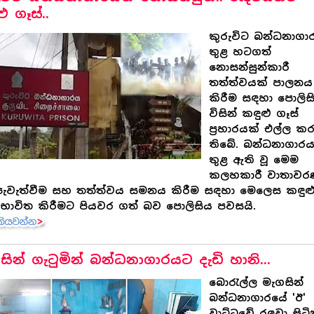
ු ගෑස්..
කුරුවිට බන්ධනාගා
තුළ හටගත්
නොසන්සුන්කාරී
තත්ත්වයක් පාලනය
කිරීම සඳහා පොලිස
විසින් කඳුළු ගෑස්
ප්‍රහාරයක් එල්ල ක
තිබේ. බන්ධනාගාර
තුළ ඇති වූ මෙම
කලහකාරී වාතාව
ැවැත්වීම සහ තත්ත්වය සමනය කිරීම සඳහා මෙලෙස කඳුළ
 භාවිත කිරීමට පියවර ගත් බව පොලිසිය පවසයි.
සින් ගැටුමින් බන්ධනාගාරයට දැඩි හානි...
බොරැල්ල මැගසින්
බන්ධනාගාරයේ 'ඊ'
වාට්ටුවේ රඳවා සිට