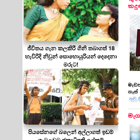
කදුළ
ජීවිතය ගැන කලකිරී ගිනි තබාගත් 18
හැවිරිදි නිවුන් සොහොයුරියන් දෙදෙනා
මරුට!
මැඩප
ගෑස්
මැග
පියසේනගේ බලෙන් අල්ලාගත් ඉඩම්