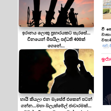
වී න
ඉරානය ලොකු ප‍්‍රහාරයකට සැරසේ...
වාතා
චීනයෙන් මිසයිල පද්ධති 400ක්
වහාම
ගෙනේ...
ඉරා
හායි කියලා එන මැසේජ් එකෙන් පටන්
ගන්න...මහා බ්ලැක්මේල් ජාවාරමක්...