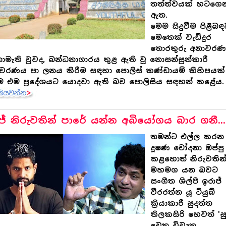
තත්ත්වයක් හටගෙ
ඇත.
මෙම සිදුවීම පිළිබ
මෙතෙක් වැඩිදුර
තොරතුරු අනාවර
ොමැති වුවද, බන්ධනාගාරය තුළ ඇති වූ නොසන්සුන්කාරී
වරණය පා ලනය කිරීම සඳහා පොලිස් කණ්ඩායම් කිහිපයක්
 එම ප්‍රදේශයට යොදවා ඇති බව පොලිසිය සඳහන් කළේය.
ජ් නිරුවතින් පාරේ යන්න අබියෝගය බාර ගනී...
තමන්ට එල්ල කරන
දූෂණ චෝදනා ඔප්පු
කළහොත් නිරුවතින
මහමග යන බවට
සංගීත ශිල්පී ඉරාජ්
වීරරත්න යූ ටියුබ්
ක්‍රියාකාරී සුදත්ත
තිලකසිරි හෙවත් 'සු
වෙත විවෘත