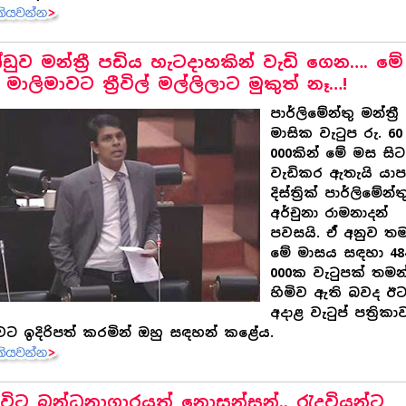
ඩුව මන්ත්‍රී පඩිය හැටදාහකින් වැඩි ගෙන…. මේ
 මාලිමාවට ත්‍රීවිල් මල්ලිලාට මුකුත් නෑ…!
පාර්ලිමේන්තු මන්ත්‍රී
මාසික වැටුප රු. 60
000කින් මේ මස සිට
වැඩිකර ඇතැයි යා
දිස්ත්‍රික් පාර්ලිමේන්ත
අර්චුනා රාමනාදන්
පවසයි. ඒ් අනුව ත
මේ මාසය සඳහා 48
000ක වැටුපක් තමන
හිමිව ඇති බවද ඊ
අදාළ වැටුප් පත්‍රිකා
ට ඉදිරිපත් කරමින් ඔහු සඳහන් කළේය.
ැවිට බන්ධනාගාරයත් නොසන්සුන්.. රැදවියන්ට