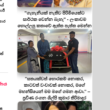
යේ
ාරී
"ගැහැනියක් නැතිව පිරිමියෙක්ට
සාර්ථක වෙන්න බැහැ" - ලංකාවම
ගාර
හොල්ලපු කතාවේ ඇත්ත පැත්ත මෙන්න
න්
”සතයක්වත් හොරකම් නොකර,
රණය
කාටවත් වංචාවක් නොකර, මගේ
මහන්සියෙන් මම මගේ ගමන ආවා.” –
ප්‍රවීණ රංගන ශිල්පි කුමාර තිරිමාදුර
කළ