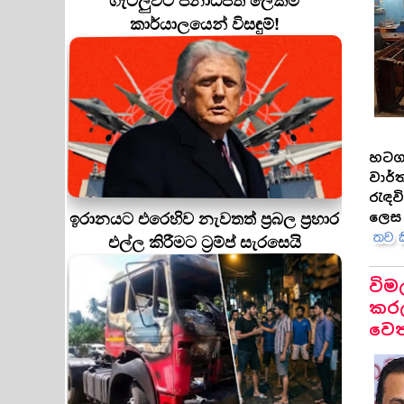
ගැටලුවට ජනාධිපති ලේකම්
කාර්යාලයෙන් විසඳුම්!
හටග
වාර්
රැඳව
ඉරානයට එරෙහිව නැවතත් ප්‍රබල ප්‍රහාර
ලෙස 
එල්ල කිරීමට ට්‍රම්ප් සැරසෙයි
විම
කරල
වෙත