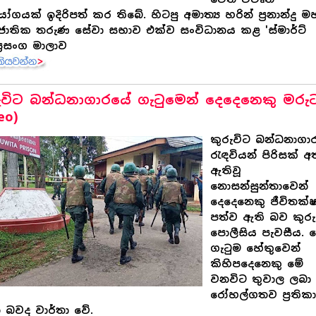
ෝගයක් ඉදිරිපත් කර තිබේ. හිටපු අමාත්‍ය හරින් ප්‍රනාන්දු 
ාතික තරුණ සේවා සභාව එක්ව සංවිධානය කළ 'ස්මාර්ට්
ප්‍රසංග මාලාව
ුවිට බන්ධනාගාරයේ ගැටුමෙන් දෙදෙනෙකු මරු
eo)
කුරුවිට බන්ධනාගා
රැඳවියන් පිරිසක් 
ඇතිවූ
නොසන්සුන්තාවෙන්
දෙදෙනෙකු ජීවිතක්
පත්ව ඇති බව කුරු
පොලීසිය පැවසීය. 
ගැටුම හේතුවෙන්
කිහිපදෙනෙකු මේ
වනවිට තුවාල ලබා
රෝහල්ගතව ප්‍රතික
බවද වාර්තා වේ.