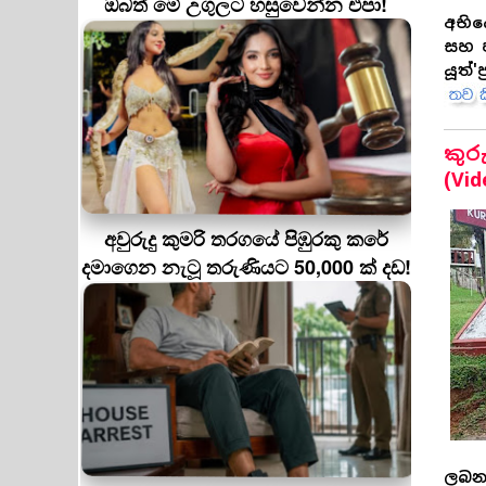
ඔබත් මේ උගුලට හසුවෙන්න එපා!
අභිය
සහ ජ
යූත්'
කුර
(Vid
අවුරුදු කුමරි තරගයේ පිඹුරකු කරේ
දමාගෙන නැටූ තරුණියට 50,000 ක් දඩ!
ලබන 