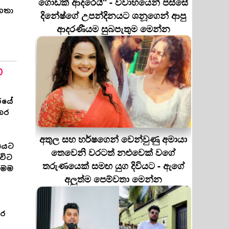
ගොඩක් ආදරෙයි'' - විවාහයෙන් පස්සේ
මහතා
දිනේෂ්ගේ උපන්දිනයට ශනූගෙන් ආපු
ආදරණීයම සුබපැතුම මෙන්න
ට
රයේ
අතර
අතුල සහ හර්ෂගෙන් වෙන්වුණු අමායා
ෂයට
තෙවෙනි වරටත් නළුවෙක් වගේ
විට
තරුණයෙක් සමඟ යුග දිවියට - ඇගේ
මෙම
අලුත්ම පෙම්වතා මෙන්න
ාර