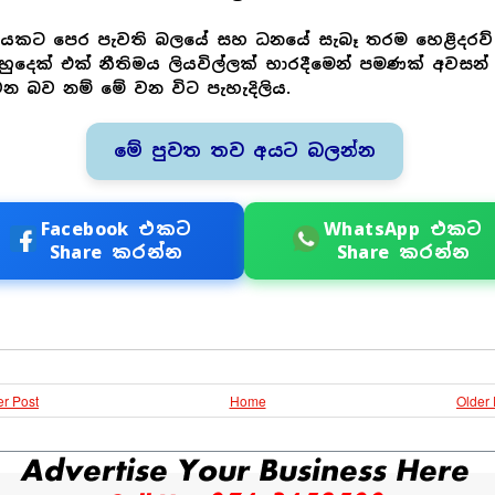
යකට පෙර පැවති බලයේ සහ ධනයේ සැබෑ තරම හෙළිදරව්
 හුදෙක් එක් නීතිමය ලියවිල්ලක් භාරදීමෙන් පමණක් අවසන්
 බව නම් මේ වන විට පැහැදිලිය.
මේ පුවත තව අයට බලන්න
Facebook එකට
WhatsApp එකට
Share කරන්න
Share කරන්න
r Post
Home
Older 