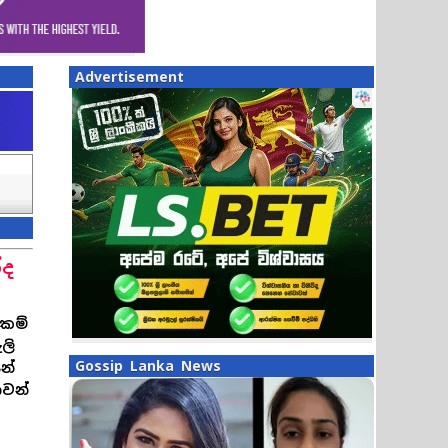
Advertisement
්ද
කම්
ලි
Gossip Lanka News
නේ
ාවන්