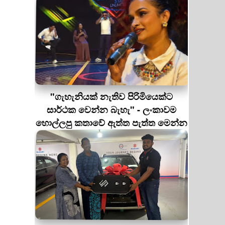
"ගැහැනියක් නැතිව පිරිමියෙක්ට
සාර්ථක වෙන්න බැහැ" - ලංකාවම
හොල්ලපු කතාවේ ඇත්ත පැත්ත මෙන්න