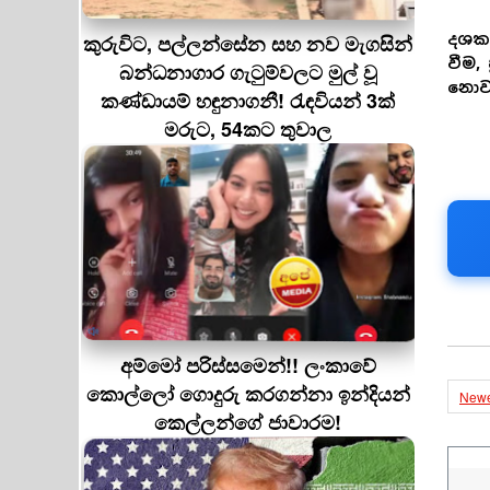
කුරුවිට, පල්ලන්සේන සහ නව මැගසින්
දශක
වීම,
බන්ධනාගාර ගැටුම්වලට මුල් වූ
නොවන
කණ්ඩායම් හඳුනාගනී! රැඳවියන් 3ක්
මරුට, 54කට තුවාල
අම්මෝ පරිස්සමෙන්!! ලංකාවේ
කොල්ලෝ ගොදුරු කරගන්නා ඉන්දියන්
Newe
කෙල්ලන්ගේ ජාවාරම!