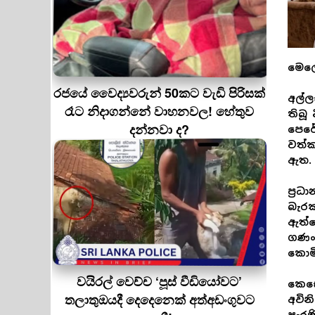
මෙල
රජයේ වෛද්‍යවරුන් 50කට වැඩි පිරිසක්
අල්ල
රෑට නිදාගන්නේ වාහනවල! හේතුව
තිබූ
දන්නවා ද?
පෙරේ
වත්ක
ඇත
ප්‍ර
බැරක
ඇත්ත
ගණං 
කොමි
වයිරල් වෙච්ච ‘පූස් වීඩියෝවට’
කෙසේ
තලාතුඔයදී දෙදෙනෙක් අත්අඩංගුවට
අවින