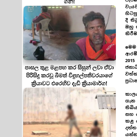
ගනී!
පැරණ
වැයව
හිටප
දී ත
ඔහු 
කිරී
මෙම 
ආරම්
2015
පාසල තුළ මළපහ කර සිසුන් ලවා ඒවා
ජනාධ
පිරිසිදු කරවූ බීමත් විදුහල්පතිවරයාගේ
වත්ක
ප්‍ර
ක්‍රියාවට එරෙහිව දැඩි ක්‍රියාමාර්ග!
කාලය
ගැන 
තිබි
සහ ද
කළ 
දත්ත
යන්න