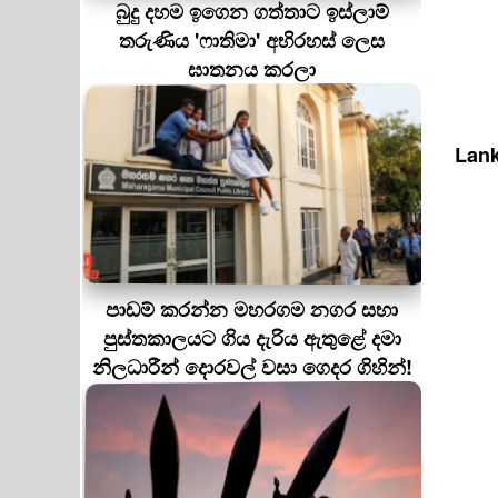
බුදු දහම ඉගෙන ගත්තාට ඉස්ලාම්
තරුණිය 'ෆාතිමා' අභිරහස් ලෙස
ඝාතනය කරලා
Lank
පාඩම් කරන්න මහරගම නගර සභා
පුස්තකාලයට ගිය දැරිය ඇතුළේ දමා
නිලධාරීන් දොරවල් වසා ගෙදර ගිහින්!