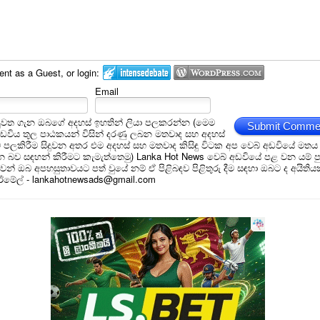
t as a Guest, or login:
Email
ුවත ගැන ඔබගේ අදහස් ඉහතින් ලියා පලකරන්න (මෙම
Submit Comme
අඩවිය තුල පාඨකයන් විසින් දරණු ලබන මතවාද සහ අදහස්
ම් පලකිරීම සිදුවන අතර එම අදහස් සහ මතවාද කිසිඳු විටක අප වෙබ් අඩවියේ මතය
බව සඳහන් කිරීමට කැමැත්තෙමු) Lanka Hot News වෙබ් අඩවියේ පළ වන යම් ප
න් ඔබ අපහසුතාවයට පත් වුයේ නම් ඒ පිළිබඳව පිළිතුරු දීම සඳහා ඔබට ද අයිතිය
 ඊමේල් - lankahotnewsads@gmail.com