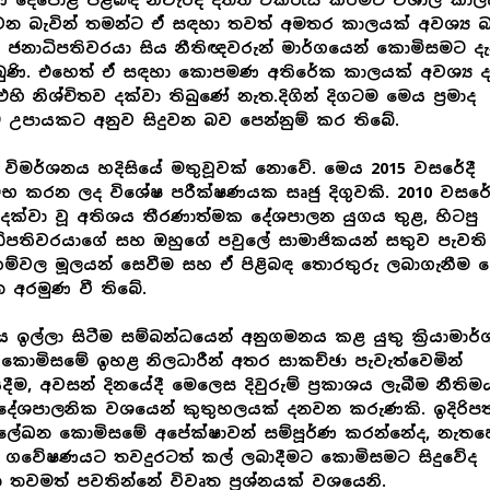
ි දේපොළ පිළිබඳ නිවැරදි දත්ත එක්රැස් කිරීමට විශාල කාල
න බැවින් තමන්ට ඒ සඳහා තවත් අමතර කාලයක් අවශ්‍ය 
ු ජනාධිපතිවරයා සිය නීතිඥවරුන් මාර්ගයෙන් කොමිසමට දැන
ිබුණි. එහෙත් ඒ සඳහා කොපමණ අතිරේක කාලයක් අවශ්‍ය දැ
එහි නිශ්චිතව දක්වා තිබුණේ නැත.දිගින් දිගටම මෙය ප්‍රමාද
ම උපායකට අනුව සිදුවන බව පෙන්නුම් කර තිබේ.
විමර්ශනය හදිසියේ මතුවූවක් නොවේ. මෙය 2015 වසරේදී
භ කරන ලද විශේෂ පරීක්ෂණයක සෘජු දිගුවකි. 2010 වසරේ
 දක්වා වූ අතිශය තීරණාත්මක දේශපාලන යුගය තුළ, හිටපු
ිපතිවරයාගේ සහ ඔහුගේ පවුලේ සාමාජිකයන් සතුව පැවති
ම්වල මූලයන් සෙවීම සහ ඒ පිළිබඳ තොරතුරු ලබාගැනීම ම
ධාන අරමුණ වී තිබේ.
 ඉල්ලා සිටීම සම්බන්ධයෙන් අනුගමනය කළ යුතු ක්‍රියාමාර
කොමිසමේ ඉහළ නිලධාරීන් අතර සාකච්ඡා පැවැත්වෙමින්
යදීම, අවසන් දිනයේදී මෙලෙස දිවුරුම් ප්‍රකාශය ලැබීම නීතිම
ේශපාලනික වශයෙන් කුතුහලයක් දනවන කරුණකි. ඉදිරිපත
ලේඛන කොමිසමේ අපේක්ෂාවන් සම්පූර්ණ කරන්නේද, නැතහ
 ගවේෂණයට තවදුරටත් කල් ලබාදීමට කොමිසමට සිදුවේද
 තවමත් පවතින්නේ විවෘත ප්‍රශ්නයක් වශයෙනි.