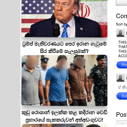
Co
Sort b
THI
ට්‍රම්ප් මැතිවරණයට පෙර ඉරාන ගැටුමේ
THAT
සිර කිරීමේ සැලසුමක්?
THIS
ACCO
Re
ඒ කි
Re
කුඩු රොශාන් ඉලක්ක කළ කදිරාන වෙඩි
Pos
ප්‍රහාරයේ සැකකරුවන් අත්අඩංගුවට!