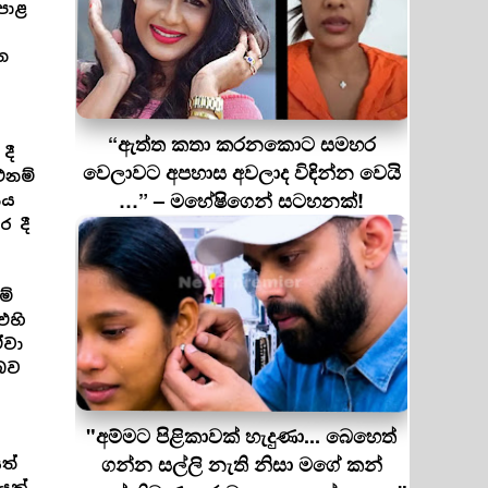
පොළ
න
“ඇත්ත කතා කරනකොට සමහර
දී
වෙලාවට අපහාස අවලාද විඳින්න වෙයි
එනම්
…” – මහේෂිගෙන් සටහනක්!
ිය
ර දී
ම්
එහි
ඒවා
 බව
"අම්මට පිළිකාවක් හැදුණා... බෙහෙත්
ගන්න සල්ලි නැති නිසා මගේ කන්
ත්