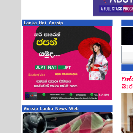
Lanka Hot Gossip
වත්
බාර
Gossip Lanka News Web