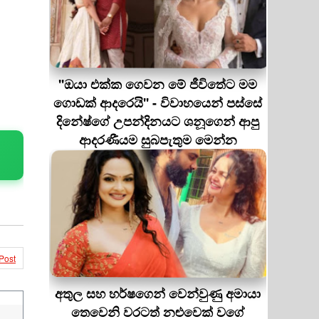
''ඔයා එක්ක ගෙවන මේ ජීවිතේට මම
ගොඩක් ආදරෙයි'' - විවාහයෙන් පස්සේ
දිනේෂ්ගේ උපන්දිනයට ශනූගෙන් ආපු
ආදරණීයම සුබපැතුම මෙන්න
Post
අතුල සහ හර්ෂගෙන් වෙන්වුණු අමායා
තෙවෙනි වරටත් නළුවෙක් වගේ