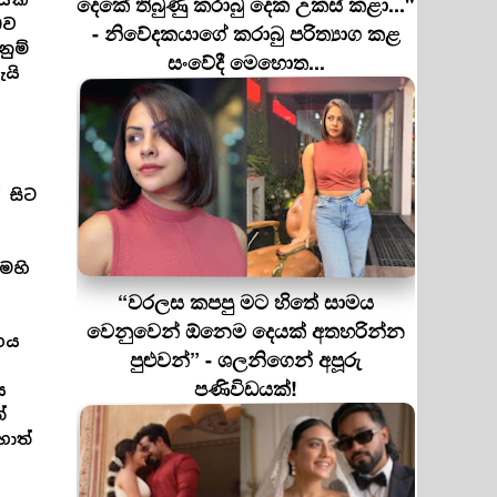
යක්
දෙකේ තිබුණු කරාබු දෙක උකස් කළා..."
බව
- නිවේදකයාගේ කරාබු පරිත්‍යාග කළ
ුම්
සංවේදී මෙහොත...
යි
 සිට
ෙහි
“වරලස කපපු මට හිතේ සාමය
වෙනුවෙන් ඕනෙම දෙයක් අතහරින්න
්ගය
පුළුවන්” - ශලනිගෙන් අපූරු
පණිවිඩයක්!
ය
්
ොත්