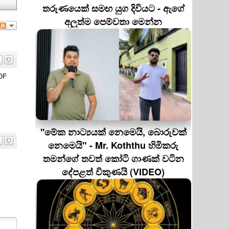
තරුණයෙක් සමඟ යුග දිවියට - ඇගේ
අලුත්ම පෙම්වතා මෙන්න
OF
''මේක නාට්‍යයක් නෙමෙයි, බොරුවක්
නෙමෙයි" - Mr. Koththu හිමිකරු
තමන්ගේ තවත් කෝටි ගාණක් වටින
දේපළත් විකුණයි (VIDEO)