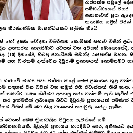
රාජපක්ෂ පවුලේ දේ
සම්බන්ධයෙන් වසර
ගණනාවක් පුරා ඇදෙ
කතාබහ යළිත් වරක්
ෙස තීරණාත්මක මංසන්ධියකට පැමිණ තිබේ.
ස් හෝ දූෂණ චෝදනා විමර්ශන කොමිෂන් සභාව විසින් ලබා 
 දින දාහතරක කාලසීමාව අවසන් වන අවසන් මොහොතේදී, 
දා (10) දිනයේදී, හිටපු ජනාධිපති මහින්ද රාජපක්ෂ මහතා ස
ම් සහ බැරකම් දැක්වෙන දිවුරුම් ප්‍රකාශයක් කොමිසමට භා
.
ධාන ධාරාවේ මාධ්‍ය පවා වාර්තා කළේ මෙම ප්‍රකාශය තුළ වත්ක
ම් සඳහන් වන බවක් වන නමුත් එහි එවැන්නක් තිබී නැත. 
ේ තමන්ට ගණං කිරීමට අපහසු තරං වත්කම් ඇති බැවින් 
කර ඉක්මනින් ලබාදෙන බවට දිවුරුම් ප්‍රකාශයක් පමණක්
සම විසින් මේ බව නිල වශයෙන් තහවුරු කරනු ලැබීය.
 වෙතත් මෙම ක්‍රියාවලිය පිටුපස පැවතියේ යම්
ිශ්චිතභාවයකි. දිවුරුම් ප්‍රකාශය භාරදීමට පෙර, අතීතයට අය