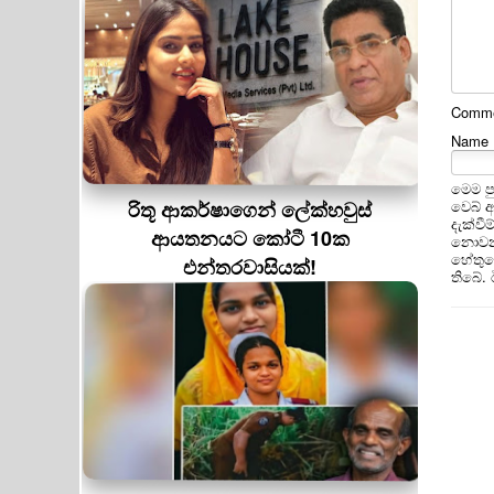
Commen
Name
මෙම ප
වෙබ් 
රිතූ ආකර්ෂාගෙන් ලේක්හවුස්
දැක්වී
ආයතනයට කෝටී 10ක
නොවන 
හේතුවෙ
එන්තරවාසියක්!
තිබේ.