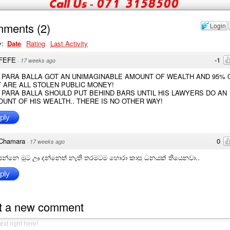
mments
(
2
)
Login
y:
Date
Rating
Last Activity
FEFE
-1
·
17 weeks ago
S PARA BALLA GOT AN UNIMAGINABLE AMOUNT OF WEALTH AND 95% 
 ARE ALL STOLEN PUBLIC MONEY!
 PARA BALLA SHOULD PUT BEHIND BARS UNTIL HIS LAWYERS DO AN
UNT OF HIS WEALTH.. THERE IS NO OTHER WAY!
ply
Chamara
0
·
17 weeks ago
යන්නෙ මූට ඌ දන්නෙත් නැති තරමටම හොරා කාපු ධනයක් තියෙනවා..
ply
t a new comment