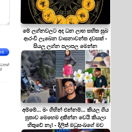
මේ ලග්නවලට අද ධන ලාභ සහිත සුබ
ආරංචි ලැබෙන වාසනාවන්ත දවසක් -
සියලු ලග්න පලාපල මෙන්න
nt
ුවතක්
ක්
අම්මේ... මං ගිහින් එන්නම්... කියල ගිය
පුතාව මෙහෙම දකින්න වෙයි කියලා
හිතුවේ නෑ! - දිලිත් මධුසංඛගේ මව