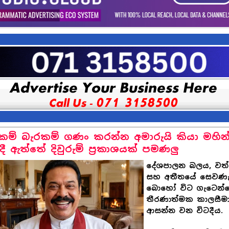
කම් බැරකම් ගණං කරන්න අමාරුයි කියා මහින
දී ඇත්තේ දිවුරුම් ප්‍රකාශයක් පමණලු
දේශපාලන බලය, වත්
සහ අතීතයේ සෙවණැ
බොහෝ විට ගැටෙන්
තීරණාත්මක කාලසීම
ආසන්න වන විටදීය.