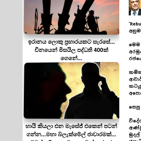
‘Reb
අනුම
ඉරානය ලොකු ප‍්‍රහාරයකට සැරසේ...
මෙම 
චීනයෙන් මිසයිල පද්ධති 400ක්
අරමු
ගෙනේ...
රජය
කම්ක
ආචාර
කටයු
අපොන
සෙසු
විදේ
හායි කියලා එන මැසේජ් එකෙන් පටන්
ආණ්ඩ
ගන්න...මහා බ්ලැක්මේල් ජාවාරමක්...
මුදල