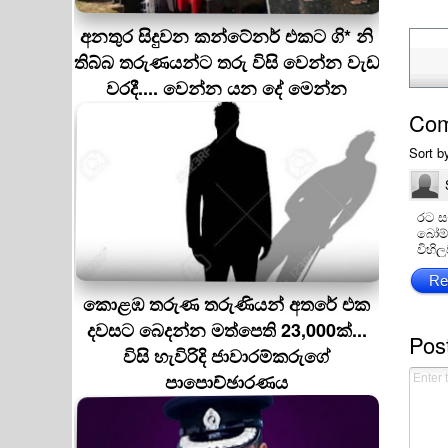
අනතුර සිදුවන කන්ටේනර් එකට ගි* නි
තිබ්බ තරුණයන්ට තරු විසි වෙන්න වැඩ
වරදී.... වෙන්න යන දේ මෙන්න
Co
Sort b
රට ස
බෝම්
විහිල
Re
කොළඹ තරුණ තරුණියන් අතරේ එක
දවසට බෙදන්න මත්පෙති 23,000ක්...
Pos
විසි හැවිරිදි ජාවාරම්කරුගේ
පාපොච්ඡාරණය