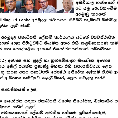
අතිවිශාල හානියෙන් 
රට යළි ගොඩනැංවී
අරමුණු කරගත්
uilding Sri Lanka’අරමුදල ස්ථාපනය කිරීමට කැබිනට් මණ්ඩල
ැතිය ලැබී තිබේ.
අරමුදල ජනාධිපති ලේකම් කාර්යාලය යටතේ ව්‍යවස්ථාපිත
දලක් ලෙස පිහිටුවීමට නියමිත අතර එහි කළමනාකරණ කමි
ේ සහ පෞද්ගලික අංශයේ නියෝජිතයන්ගෙන් සමන්විතය.
රු අමාත්‍ය සහ මුදල් හා ක්‍රමසම්පාදන නියෝජ්‍ය අමාත්‍ය
්ය අනිල් ජයන්ත ප්‍රනාන්දු මහතා එහි සභාපතිවරයා ලෙස
තු කරන අතර ජනාධිපති ජ්‍යෙෂ්ඨ අතිරේක ලේකම් ජී.එම්.ආර්
්සු මහතා කමිටුවේ කැඳවුම්කරු ලෙස කටයුතු කරයි.
 සාමාජිකයන් ලෙස,
ශ ආයෝජන සඳහා ජනාධිපති විශේෂ නියෝජිත, බස්නාහිර ප
ුකාර හනීෆ් යූසුෆ්,
් අමාත්‍යාංශයේ ලේකම් ආචාර්ය හර්ෂණ සූරියප්පෙරුම,