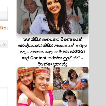
'මම කිසිම ආගමකට විශේෂයෙන්
බෞද්ධාගමට කිසිම අපහාසයක් කරලා
නෑ... අපහාස කළා නම් මට මෙච්චර
ේ
කල් Content කරන්න පුලුවන්ද'' -
මනේෂා ප්‍රනාන්දු