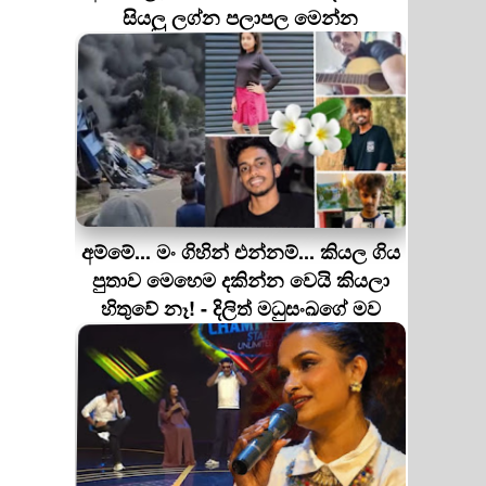
සියලු ලග්න පලාපල මෙන්න
අම්මේ... මං ගිහින් එන්නම්... කියල ගිය
පුතාව මෙහෙම දකින්න වෙයි කියලා
හිතුවේ නෑ! - දිලිත් මධුසංඛගේ මව