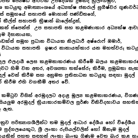
ිපති ජ්‍යෙෂ්ඨ ආර්ථික උපදේශක දුමින්ද හුලංගමුව,
ශ කටයුතු අමාත්‍යාංශයේ අධ්‍යක්ෂ ජනරාල් සුගීෂ්වර ගුණවර
ස් සමූහයේ සභාපති මොහාන් පණ්ඩිතගේ,
කීල්ස් සභාපති ක්‍රිෂාන් බාලේන්ද්‍රන්,
්කන් ස්පෙන්ස් උප සභාපති සහ කළමණාකාර අධ්‍යක්ෂ ආචා
්‍රම දිසානායක,
ැන්ඩෙක්ස් සමූහ ප්‍රධාන විධායක නිලධාරී අෂ්රොෆ් ඔමාර්,
 විධායක සභාපති ඉෂාර නානායක්කාර යන මහත්වරු කටයු
ි
ුදල ඵලදායී ලෙස කළමනාකරණය කිරීමේ බලය කළමනාක
ුවට හිමි වන අතර, අවශ්‍යතා තක්සේරු කිරීම, ප්‍රමුඛතා සැක
දල් වෙන් කිරීම සහ අනුමත ප්‍රතිසාධන කටයුතු සඳහා මුදල්
ත් කිරීම එහි වගකීම් අතර වේ.
කමිටුව විසින් අරමුදලට අදාළ මූල්‍ය කළමනාකරණය, විග
ියලුම අරමුදල් ක්‍රියාකාරකම්වල පූර්ණ විනිවිදභාවය සහති
ු ඇත.
නුව පරිත්‍යාගශීලීන්ට තම මුදල් ආධාර දේශීය හෝ විදේශීය
 පුද්ගලයෙකුට, ශ්‍රී ලංකා රුපියල්වලින් හෝ ඕනෑම මුදල්
යකින් පහත සඳහන් ලංකා බැංකු ගිණුම වෙත බැර කළ හැ