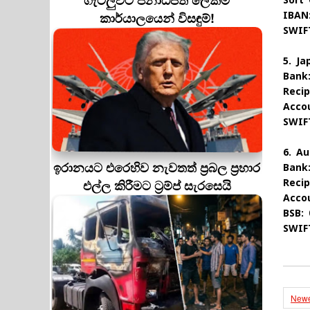
ගැටලුවට ජනාධිපති ලේකම්
Sort 
කාර්යාලයෙන් විසඳුම්!
IBAN
SWIF
5. Ja
Bank
Reci
Acco
SWIF
6. Au
ඉරානයට එරෙහිව නැවතත් ප්‍රබල ප්‍රහාර
Bank
එල්ල කිරීමට ට්‍රම්ප් සැරසෙයි
Reci
Acco
BSB: 
SWIF
Newe