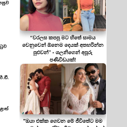
පසුව
ම
“වරලස කපපු මට හිතේ සාමය
වෙනුවෙන් ඕනෙම දෙයක් අතහරින්න
ටුව
පුළුවන්” - ශලනිගෙන් අපූරු
පණිවිඩයක්!
.ඩී.
ළාත්
''ඔයා එක්ක ගෙවන මේ ජීවිතේට මම