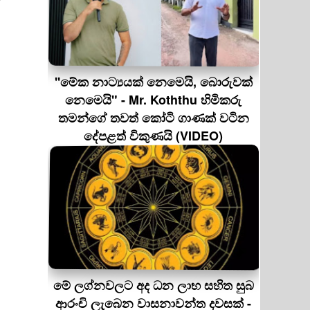
''මේක නාට්‍යයක් නෙමෙයි, බොරුවක්
නෙමෙයි" - Mr. Koththu හිමිකරු
තමන්ගේ තවත් කෝටි ගාණක් වටින
දේපළත් විකුණයි (VIDEO)
මේ ලග්නවලට අද ධන ලාභ සහිත සුබ
ආරංචි ලැබෙන වාසනාවන්ත දවසක් -