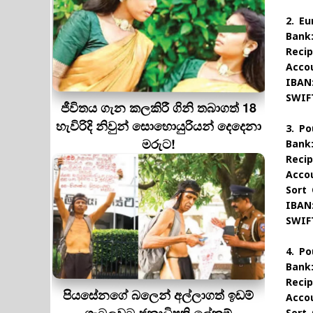
2. Eu
Bank
Reci
Acco
IBAN
SWIF
ජීවිතය ගැන කලකිරී ගිනි තබාගත් 18
හැවිරිදි නිවුන් සොහොයුරියන් දෙදෙනා
3. Po
මරුට!
Bank
Reci
Acco
Sort 
IBAN
SWIF
4. Po
Bank
Reci
පියසේනගේ බලෙන් අල්ලාගත් ඉඩම්
Acco