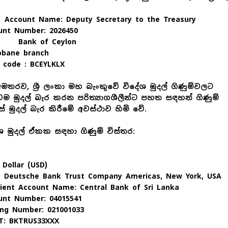
Account Name: Deputy Secretary to the Treasury
unt Number: 2026450
k: Bank of Ceylon
obane branch
t code : BCEYLKLX
මතරව, ශ්‍රී ලංකා මහ බැංකුවේ විදේශ මුදල් ගිණුම්වලට
වම මුදල් බැර කරන පරිත්‍යාගශීලීන්ට පහත සඳහන් ගිණුම්
ේ මුදල් බැර කිරීමේ අවස්ථාව හිමි වේ.
ශ මුදල් ඒකක සඳහා ගිණුම් විස්තර:
 Dollar (USD)
: Deutsche Bank Trust Company Americas, New York, USA
pient Account Name: Central Bank of Sri Lanka
unt Number: 04015541
ing Number: 021001033
T: BKTRUS33XXX