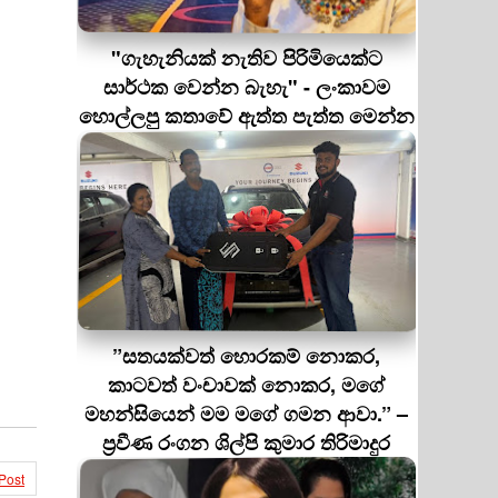
"ගැහැනියක් නැතිව පිරිමියෙක්ට
සාර්ථක වෙන්න බැහැ" - ලංකාවම
හොල්ලපු කතාවේ ඇත්ත පැත්ත මෙන්න
”සතයක්වත් හොරකම් නොකර,
කාටවත් වංචාවක් නොකර, මගේ
මහන්සියෙන් මම මගේ ගමන ආවා.” –
ප්‍රවීණ රංගන ශිල්පි කුමාර තිරිමාදුර
Post