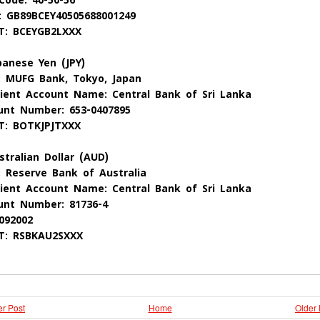
Code: 40-50-56
: GB89BCEY40505688001249
T: BCEYGB2LXXX
panese Yen (JPY)
: MUFG Bank, Tokyo, Japan
pient Account Name: Central Bank of Sri Lanka
unt Number: 653-0407895
T: BOTKJPJTXXX
stralian Dollar (AUD)
: Reserve Bank of Australia
pient Account Name: Central Bank of Sri Lanka
unt Number: 81736-4
092002
T: RSBKAU2SXXX
r Post
Home
Older 