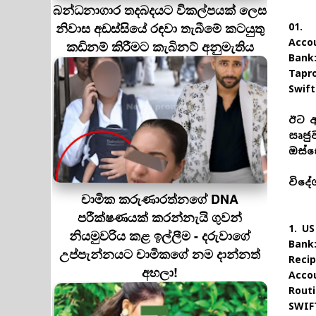
බන්ධනාගාර තදබදයට විකල්පයක් ලෙස
නිවාස අඩස්සියේ රඳවා තැබීමේ කටයුතු
01. 
Acco
කඩිනම් කිරීමට කැබිනට් අනුමැතිය
Ban
Tapr
Swif
ඊට අ
සෘජු
ඔස්ස
විදේ
චාමික කරුණාරත්නගේ DNA
පරීක්ෂණයක් කරන්නැයි ගුවන්
1. US
නියමුවරිය කළ ඉල්ලීම - දරුවාගේ
Bank
උප්පැන්නයට චාමිකගේ නම දාන්නත්
Reci
අහලා!
Acco
Rout
SWIF