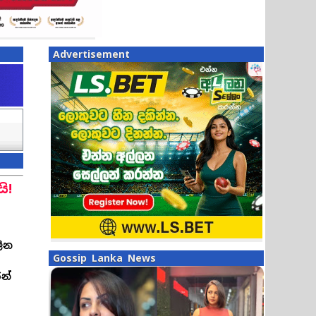
Advertisement
ි!
ලීන
Gossip Lanka News
න්