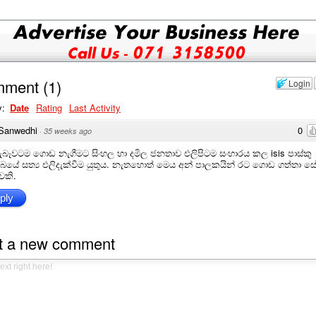
mment
(
1
)
Login
y:
Date
Rating
Last Activity
Sanwedhi
0
·
35 weeks ago
ැබෑවටම ගොඩ නැගීමට සිංහල හා දමිල ජනතාව එලිපිටම සංහාරය කල isis පාස්කු
බයේ සත්‍ය එලිදැක්වීම යුතුය. නැතහොත් මෙය අන් පාලකයින් රට ගොඩ ගත්තා ස
ුවකි.
ply
t a new comment