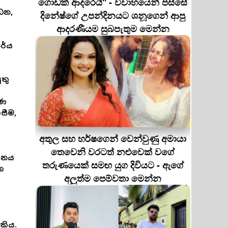
ගොඩක් ආදරෙයි'' - විවාහයෙන් පස්සේ
්ධන,
දිනේෂ්ගේ උපන්දිනයට ශනූගෙන් ආපු
ආදරණීයම සුබපැතුම මෙන්න
ර්ය
තු
රණ
සීම,
අතුල සහ හර්ෂගෙන් වෙන්වුණු අමායා
තෙවෙනි වරටත් නළුවෙක් වගේ
ණනය
තරුණයෙක් සමඟ යුග දිවියට - ඇගේ
ක
අලුත්ම පෙම්වතා මෙන්න
කිය.