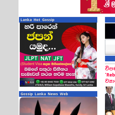
Lanka Hot Gossip
විප
‘Re
ව්‍
Gossip Lanka News Web