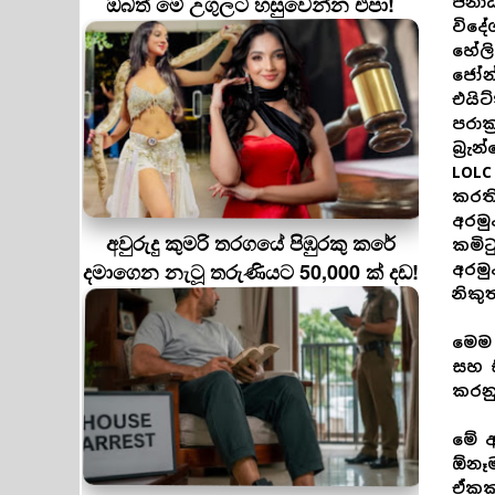
ඔබත් මේ උගුලට හසුවෙන්න එපා!
ජනාධ
විදේ
හේලි
ජෝන් 
එයිට
පරාක
බ්‍ර
LOLC
කරත
අරම
අවුරුදු කුමරි තරගයේ පිඹුරකු කරේ
කමිට
දමාගෙන නැටූ තරුණියට 50,000 ක් දඩ!
අරමු
නිකු
මෙම 
සහ ස
කරන
මේ අ
ඕනෑම
ඒකක