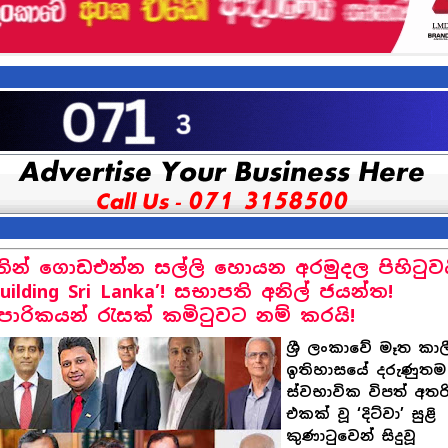
තින් ගොඩඑන්න සල්ලි හොයන අරමුදල පිහිටුවය
building Sri Lanka’! සභාපති අනිල් ජයන්ත!
යාපාරිකයන් රැසක් කමිටුවට නම් කරයි!
ශ්‍රී ලංකාවේ මෑත කා
ඉතිහාසයේ දරුණුතම
ස්වභාවික විපත් අතරි
එකක් වූ ‘දිට්වා’ සුළි
කුණාටුවෙන් සිදුවූ