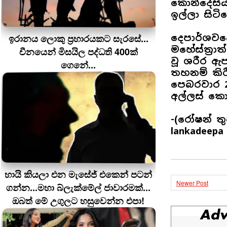
කොන්දේසි
ඉල්ලා සිටි
ඉරානය ලොකු ප‍්‍රහාරයකට සැරසේ...
දෙපාර්ශවය
මහේස්ත්‍රා
චීනයෙන් මිසයිල පද්ධති 400ක්
වූ ශරීර ඇ
ගෙනේ...
තහනම් කිර
පෙබරවාර 
අල්ලස් ක
-(රෝෂන් තු
lankadeepa
හායි කියලා එන මැසේජ් එකෙන් පටන්
Newer Post
ගන්න...මහා බ්ලැක්මේල් ජාවාරමක්...
ඔබත් මේ උගුලට හසුවෙන්න එපා!