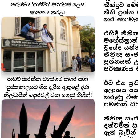
තරුණිය 'ෆාතිමා' අභිරහස් ලෙස
තීන්දුව මෙ
ඝාතනය කරලා
නීති ප්‍රශ
කර නොමැති
එහිදී නීති
මහේස්ත්‍රා
වූයේද යන්න
නීතිඥ සංජ
ප්‍රශ්නයක
පරීක්‍ෂණය
පාඩම් කරන්න මහරගම නගර සභා
ඊට එය ප්‍රත
පුස්තකාලයට ගිය දැරිය ඇතුළේ දමා
අලාභය අය
නිලධාරීන් දොරවල් වසා ගෙදර ගිහින්!
කරුණු විම
පමණක් බව 
නීතිඥ සංජ
දක්වමින් 
ඇති බැවින