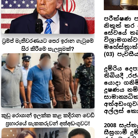
පරීක්ෂණ ප
නිකුත් කර 
සේවයේ තබ
විශ්‍රාමග
ට්‍රම්ප් මැතිවරණයට පෙර ඉරාන ගැටුමේ
මහේස්ත්‍ර
සිර කිරීමේ සැලසුමක්?
(03) පැවසීය
දුම්රිය ද
තිබියදී ,
යොදා ගනිමින
දූෂණය නම් 
සාමාන්‍යධි
අත්අඩංගුව
අල්ලස් කො
කුඩු රොශාන් ඉලක්ක කළ කදිරාන වෙඩි
ප්‍රහාරයේ සැකකරුවන් අත්අඩංගුවට!
2008 සැප්
සීඝ්‍රගාමී