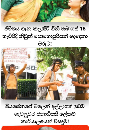
ජීවිතය ගැන කලකිරී ගිනි තබාගත් 18
හැවිරිදි නිවුන් සොහොයුරියන් දෙදෙනා
මරුට!
පියසේනගේ බලෙන් අල්ලාගත් ඉඩම්
ගැටලුවට ජනාධිපති ලේකම්
කාර්යාලයෙන් විසඳුම්!