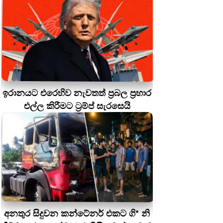
ඉරානයට එරෙහිව නැවතත් ප්‍රබල ප්‍රහාර
එල්ල කිරීමට ට්‍රම්ප් සැරසෙයි
අනතුර සිදුවන කන්ටේනර් එකට ගි* නි