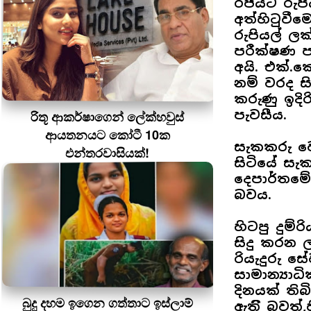
රජයට රුප
අත්හිටුවීම
රුපියල් ලක
පරීක්ෂණ ප
අයි. එක්.
නම් වරද සි
කරුණු ඉදි
පැවසීය.
රිතූ ආකර්ෂාගෙන් ලේක්හවුස්
ආයතනයට කෝටී 10ක
සැකකරු ව
එන්තරවාසියක්!
සිටියේ සැ
දෙපාර්තමේන
බවය.
හිටපු දුම්
සිදු කරන 
රියැදුරු 
සාමාන්‍යාධ
දිනයක් තිබ
බුදු දහම ඉගෙන ගත්තාට ඉස්ලාම්
ඇතිි බවත්,