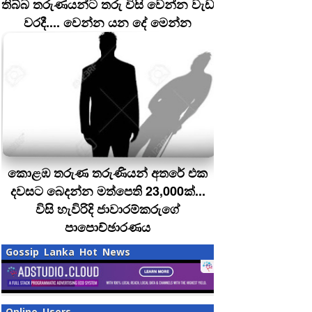
තිබ්බ තරුණයන්ට තරු විසි වෙන්න වැඩ
වරදී.... වෙන්න යන දේ මෙන්න
කොළඹ තරුණ තරුණියන් අතරේ එක
දවසට බෙදන්න මත්පෙති 23,000ක්...
විසි හැවිරිදි ජාවාරම්කරුගේ
පාපොච්ඡාරණය
Gossip Lanka Hot News
Online Users