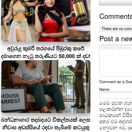
Comment
There are no com
Post a ne
අවුරුදු කුමරි තරගයේ පිඹුරකු කරේ
දමාගෙන නැටූ තරුණියට 50,000 ක් දඩ!
Comment as a Guest
Name
මෙම පුවත ගැන
පලකරන්න (මෙ
පාඨකයන් විසින
බන්ධනාගාර තදබදයට විකල්පයක් ලෙස
අතර එම අදහස්
නිවාස අඩස්සියේ රඳවා තැබීමේ කටයුතු
නොවන බව සඳහන