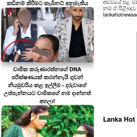
අඩවියේ පළ වන
කඩිනම් කිරීමට කැබිනට් අනුමැතිය
නම් ඒ පිළිබඳව 
lankahotnews
චාමික කරුණාරත්නගේ DNA
පරීක්ෂණයක් කරන්නැයි ගුවන්
නියමුවරිය කළ ඉල්ලීම - දරුවාගේ
උප්පැන්නයට චාමිකගේ නම දාන්නත්
අහලා!
Lanka Hot