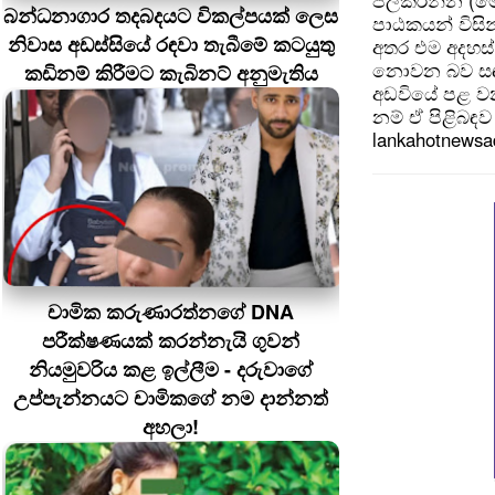
පලකරන්න (මෙ
බන්ධනාගාර තදබදයට විකල්පයක් ලෙස
පාඨකයන් විසින
නිවාස අඩස්සියේ රඳවා තැබීමේ කටයුතු
අතර එම අදහස්
නොවන බව සඳහන
කඩිනම් කිරීමට කැබිනට් අනුමැතිය
අඩවියේ පළ වන
නම් ඒ පිළිබඳව 
lankahotnews
චාමික කරුණාරත්නගේ DNA
පරීක්ෂණයක් කරන්නැයි ගුවන්
නියමුවරිය කළ ඉල්ලීම - දරුවාගේ
උප්පැන්නයට චාමිකගේ නම දාන්නත්
අහලා!