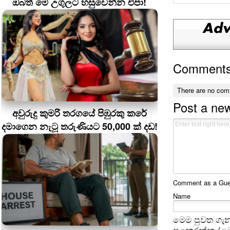
ඔබත් මේ උගුලට හසුවෙන්න එපා!
Comment
There are no com
Post a ne
අවුරුදු කුමරි තරගයේ පිඹුරකු කරේ
දමාගෙන නැටූ තරුණියට 50,000 ක් දඩ!
Comment as a Guest
Name
මෙම පුවත ගැන