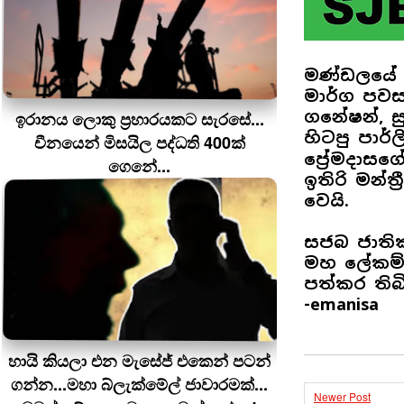
මණ්ඩලයේ 
මාර්ග පව
ගනේෂන්, ස
ඉරානය ලොකු ප‍්‍රහාරයකට සැරසේ...
හිටපු පාර්ල
චීනයෙන් මිසයිල පද්ධති 400ක්
ප්‍රේමදාස
ගෙනේ...
ඉතිරි මන්ත
වෙයි.
සජබ ජාතික 
මහ ලේකම් 
පත්කර තිබි
-emanisa
හායි කියලා එන මැසේජ් එකෙන් පටන්
ගන්න...මහා බ්ලැක්මේල් ජාවාරමක්...
Newer Post