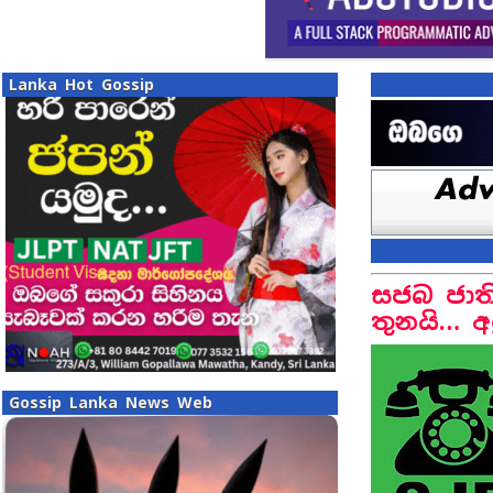
Lanka Hot Gossip
සජබ ජාති
තුනයි… අ
Gossip Lanka News Web