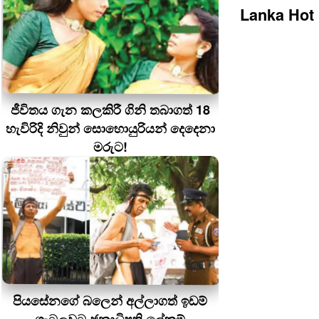
Lanka Hot
ජීවිතය ගැන කලකිරී ගිනි තබාගත් 18
හැවිරිදි නිවුන් සොහොයුරියන් දෙදෙනා
මරුට!
පියසේනගේ බලෙන් අල්ලාගත් ඉඩම්