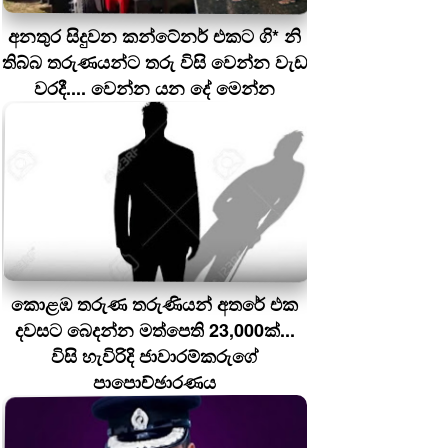
අනතුර සිදුවන කන්ටේනර් එකට ගි* නි
තිබ්බ තරුණයන්ට තරු විසි වෙන්න වැඩ
වරදී.... වෙන්න යන දේ මෙන්න
කොළඹ තරුණ තරුණියන් අතරේ එක
දවසට බෙදන්න මත්පෙති 23,000ක්...
විසි හැවිරිදි ජාවාරම්කරුගේ
පාපොච්ඡාරණය