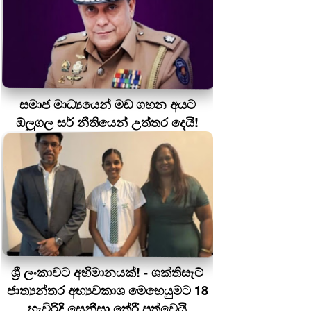
සමාජ මාධ්‍යයෙන් මඩ ගහන අයට
ඕලුගල සර් නීතියෙන් උත්තර දෙයි!
ශ්‍රී ලංකාවට අභිමානයක්! - ශක්තිසැට්
ජාත්‍යන්තර අභ්‍යවකාශ මෙහෙයුමට 18
හැවිරිදි සෙනීසා තේරී පත්වෙයි