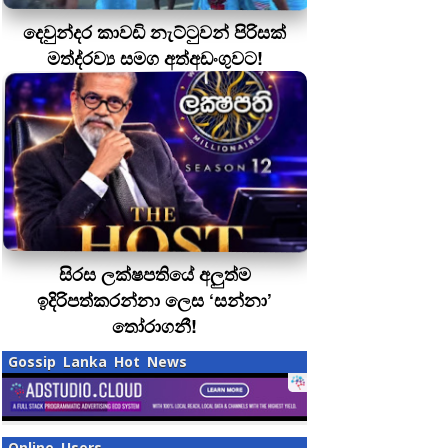
දෙවුන්දර කාවඩි නැට්ටුවන් පිරිසක්
මත්ද‍්‍රව්‍ය සමග අත්අඩංගුවට!
සිරස ලක්ෂපතියේ අලුත්ම
ඉදිරිපත්කරන්නා ලෙස ‘සන්නා’
තෝරාගනී!
Gossip Lanka Hot News
Online Users