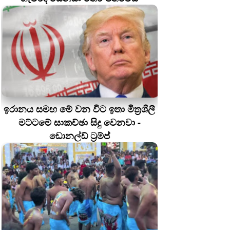
ඉරානය සමඟ මේ වන විට ඉතා මිත්‍රශීලී
මට්ටමේ සාකච්ඡා සිදු වෙනවා -
ඩොනල්ඩ් ට්‍රම්ප්