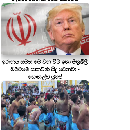
ඉරානය සමඟ මේ වන විට ඉතා මිත්‍රශීලී
මට්ටමේ සාකච්ඡා සිදු වෙනවා -
ඩොනල්ඩ් ට්‍රම්ප්