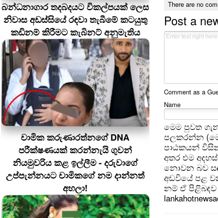
There are no com
බන්ධනාගාර තදබදයට විකල්පයක් ලෙස
Post a ne
නිවාස අඩස්සියේ රඳවා තැබීමේ කටයුතු
කඩිනම් කිරීමට කැබිනට් අනුමැතිය
Comment as a Guest
Name
මෙම පුවත ගැන
චාමික කරුණාරත්නගේ DNA
පලකරන්න (මෙ
පාඨකයන් විසින
පරීක්ෂණයක් කරන්නැයි ගුවන්
අතර එම අදහස්
නියමුවරිය කළ ඉල්ලීම - දරුවාගේ
නොවන බව සඳහන
උප්පැන්නයට චාමිකගේ නම දාන්නත්
අඩවියේ පළ වන
අහලා!
නම් ඒ පිළිබඳව 
lankahotnews