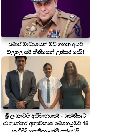
සමාජ මාධ්‍යයෙන් මඩ ගහන අයට
ඕලුගල සර් නීතියෙන් උත්තර දෙයි!
ශ්‍රී ලංකාවට අභිමානයක්! - ශක්තිසැට්
ජාත්‍යන්තර අභ්‍යවකාශ මෙහෙයුමට 18
හැවිරිදි සෙනීසා තේරී පත්වෙයි