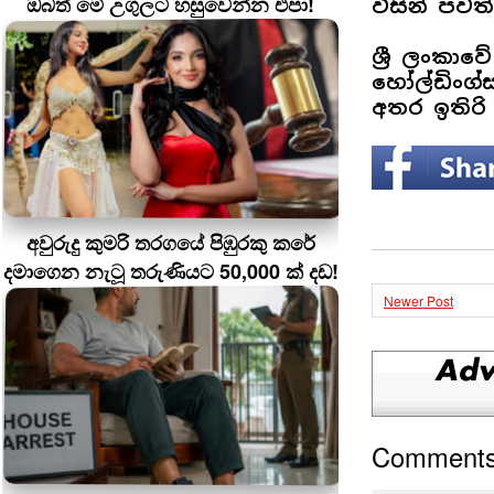
ඔබත් මේ උගුලට හසුවෙන්න එපා!
විසින් පව
ශ්‍රී ලංකා
හෝල්ඩිංග්
අතර ඉතිරි 
අවුරුදු කුමරි තරගයේ පිඹුරකු කරේ
දමාගෙන නැටූ තරුණියට 50,000 ක් දඩ!
Newer Post
Comment