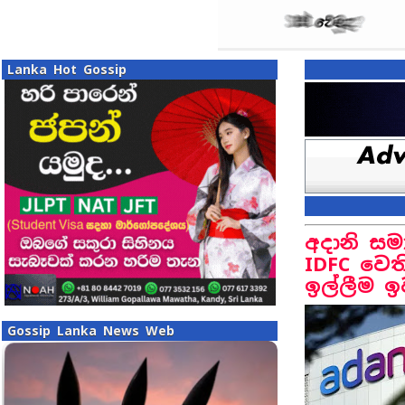
Lanka Hot Gossip
අදානි ස
IDFC වෙත
ඉල්ලීම ඉ
Gossip Lanka News Web