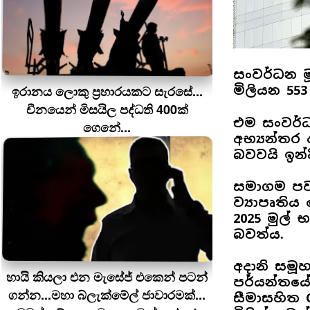
සංවර්ධන මූ
ඉරානය ලොකු ප‍්‍රහාරයකට සැරසේ...
මිලියන 55
චීනයෙන් මිසයිල පද්ධති 400ක්
එම සංවර්
ගෙනේ...
අභ්‍යන්තර
බවවයි ඉන්
සමාගම පව
ව්‍යාපෘතිය
2025 මුල්
බවත්ය.
අදානි සමූ
හායි කියලා එන මැසේජ් එකෙන් පටන්
පර්යන්තයේ
ගන්න...මහා බ්ලැක්මේල් ජාවාරමක්...
සීමාසහිත C