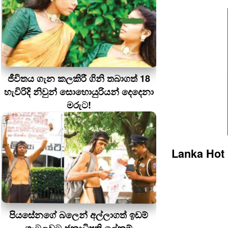
ජීවිතය ගැන කලකිරී ගිනි තබාගත් 18
හැවිරිදි නිවුන් සොහොයුරියන් දෙදෙනා
මරුට!
Lanka Hot
පියසේනගේ බලෙන් අල්ලාගත් ඉඩම්