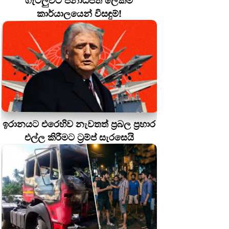
ගැටලුවට ජනාධිපති ලේකම්
කාර්යාලයෙන් විසඳුම්!
ඉරානයට එරෙහිව නැවතත් ප්‍රබල ප්‍රහාර
එල්ල කිරීමට ට්‍රම්ප් සැරසෙයි