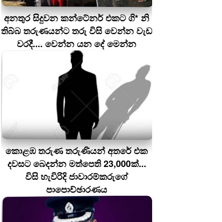
අනතුර සිදුවන කන්ටේනර් එකට ගි* නි
තිබ්බ තරුණයන්ට තරු විසි වෙන්න වැඩ
වරදී.... වෙන්න යන දේ මෙන්න
කොළඹ තරුණ තරුණියන් අතරේ එක
දවසට බෙදන්න මත්පෙති 23,000ක්...
විසි හැවිරිදි ජාවාරම්කරුගේ
පාපොච්ඡාරණය