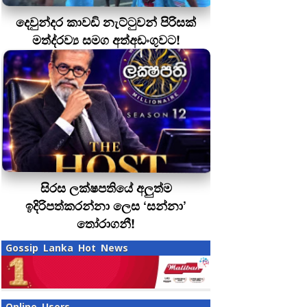
දෙවුන්දර කාවඩි නැට්ටුවන් පිරිසක්
මත්ද‍්‍රව්‍ය සමග අත්අඩංගුවට!
සිරස ලක්ෂපතියේ අලුත්ම
ඉදිරිපත්කරන්නා ලෙස ‘සන්නා’
තෝරාගනී!
Gossip Lanka Hot News
Online Users