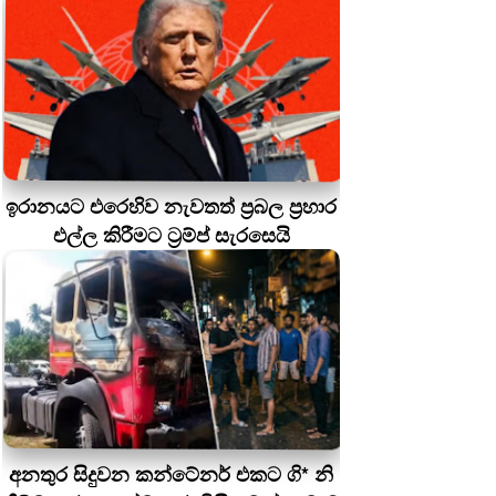
ඉරානයට එරෙහිව නැවතත් ප්‍රබල ප්‍රහාර
එල්ල කිරීමට ට්‍රම්ප් සැරසෙයි
අනතුර සිදුවන කන්ටේනර් එකට ගි* නි