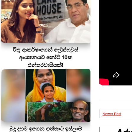
රිතූ ආකර්ෂාගෙන් ලේක්හවුස්
ආයතනයට කෝටී 10ක
එන්තරවාසියක්!
Newer Post
බුදු දහම ඉගෙන ගත්තාට ඉස්ලාම්