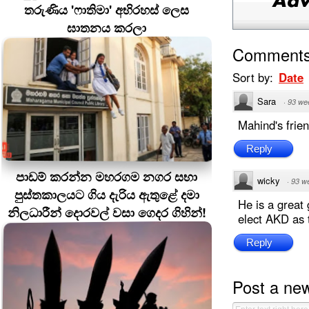
තරුණිය 'ෆාතිමා' අභිරහස් ලෙස
ඝාතනය කරලා
Comment
Sort by:
Date
Sara
·
93 we
Mahind's frie
Reply
පාඩම් කරන්න මහරගම නගර සභා
wicky
·
93 w
පුස්තකාලයට ගිය දැරිය ඇතුළේ දමා
He is a great
නිලධාරීන් දොරවල් වසා ගෙදර ගිහින්!
elect AKD as 
Reply
Post a ne