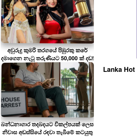
අවුරුදු කුමරි තරගයේ පිඹුරකු කරේ
දමාගෙන නැටූ තරුණියට 50,000 ක් දඩ!
Lanka Hot
බන්ධනාගාර තදබදයට විකල්පයක් ලෙස
නිවාස අඩස්සියේ රඳවා තැබීමේ කටයුතු