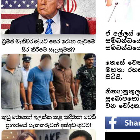
ඒ අල්ලස් 
ට්‍රම්ප් මැතිවරණයට පෙර ඉරාන ගැටුමේ
සම්බන්ධය
සම්බන්ධයෙ
සිර කිරීමේ සැලසුමක්?
කෙසේ වෙතත
මහතා රහස්
සිටියි.
නීත්‍යානු
සුඛෝපභෝගී
වන චෝදනා
කුඩු රොශාන් ඉලක්ක කළ කදිරාන වෙඩි
ප්‍රහාරයේ සැකකරුවන් අත්අඩංගුවට!