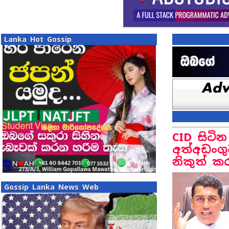
Lanka Hot Gossip
CID සිටි
අත්අඩංග
නිකුත් ක
Gossip Lanka News Web