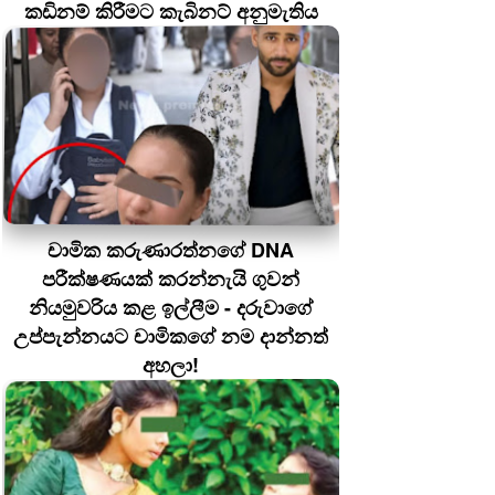
කඩිනම් කිරීමට කැබිනට් අනුමැතිය
චාමික කරුණාරත්නගේ DNA
පරීක්ෂණයක් කරන්නැයි ගුවන්
නියමුවරිය කළ ඉල්ලීම - දරුවාගේ
උප්පැන්නයට චාමිකගේ නම දාන්නත්
අහලා!