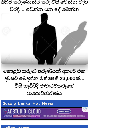
තිබ්බ තරුණයන්ට තරු විසි වෙන්න වැඩ
වරදී.... වෙන්න යන දේ මෙන්න
කොළඹ තරුණ තරුණියන් අතරේ එක
දවසට බෙදන්න මත්පෙති 23,000ක්...
විසි හැවිරිදි ජාවාරම්කරුගේ
පාපොච්ඡාරණය
Gossip Lanka Hot News
Online Users