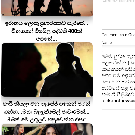
ඉරානය ලොකු ප‍්‍රහාරයකට සැරසේ...
චීනයෙන් මිසයිල පද්ධති 400ක්
Comment as a Guest
ගෙනේ...
Name
මෙම පුවත ගැන
පලකරන්න (මෙ
පාඨකයන් විසින
අතර එම අදහස්
නොවන බව සඳහන
අඩවියේ පළ වන
නම් ඒ පිළිබඳව 
lankahotnews
හායි කියලා එන මැසේජ් එකෙන් පටන්
ගන්න...මහා බ්ලැක්මේල් ජාවාරමක්...
ඔබත් මේ උගුලට හසුවෙන්න එපා!