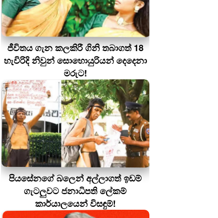
ජීවිතය ගැන කලකිරී ගිනි තබාගත් 18
හැවිරිදි නිවුන් සොහොයුරියන් දෙදෙනා
මරුට!
පියසේනගේ බලෙන් අල්ලාගත් ඉඩම්
ගැටලුවට ජනාධිපති ලේකම්
කාර්යාලයෙන් විසඳුම්!