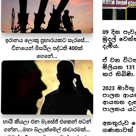
09 දින පැව
මුදල් වෙන
ඉරානය ලොකු ප‍්‍රහාරයකට සැරසේ...
දැමීය.
චීනයෙන් මිසයිල පද්ධති 400ක්
ගෙනේ...
ඒ වන විටත
මිලියන 131
කර තිබිණි.
2023 මාර්ත
පාලන ආයත
ආයතන දැනට
පාලනය ය
හායි කියලා එන මැසේජ් එකෙන් පටන්
අනතුරුව ම
ගන්න...මහා බ්ලැක්මේල් ජාවාරමක්...
ගණනාවක් ඉද