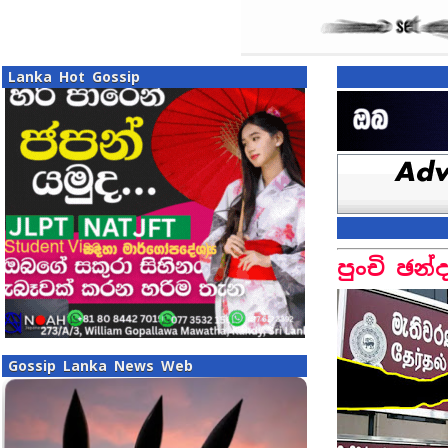
Lanka Hot Gossip
පුංචි ඡන
Gossip Lanka News Web