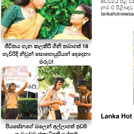
අඩවියේ පළ වන
නම් ඒ පිළිබඳව 
lankahotnews
ජීවිතය ගැන කලකිරී ගිනි තබාගත් 18
හැවිරිදි නිවුන් සොහොයුරියන් දෙදෙනා
මරුට!
Lanka Hot
පියසේනගේ බලෙන් අල්ලාගත් ඉඩම්