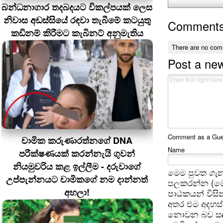
බන්ධනාගාර තදබදයට විකල්පයක් ලෙස
නිවාස අඩස්සියේ රඳවා තැබීමේ කටයුතු
Comment
කඩිනම් කිරීමට කැබිනට් අනුමැතිය
There are no com
Post a ne
Comment as a Guest
චාමික කරුණාරත්නගේ DNA
Name
පරීක්ෂණයක් කරන්නැයි ගුවන්
නියමුවරිය කළ ඉල්ලීම - දරුවාගේ
මෙම පුවත ගැන
උප්පැන්නයට චාමිකගේ නම දාන්නත්
පලකරන්න (මෙ
අහලා!
පාඨකයන් විසින
අතර එම අදහස්
නොවන බව සඳහන