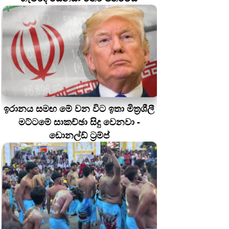
ඉරානය සමඟ මේ වන විට ඉතා මිත්‍රශීලී
මට්ටමේ සාකච්ඡා සිදු වෙනවා -
ඩොනල්ඩ් ට්‍රම්ප්