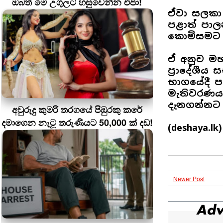
ඔබත් මේ උගුලට හසුවෙන්න එපා!
ඒවා සලකා 
පළාත් පා
කොමිසමට
ඒ අනුව ම
ප්‍රාදේශී
භාගයේදී ප
මැතිවරණය
දැනගන්නට
අවුරුදු කුමරි තරගයේ පිඹුරකු කරේ
දමාගෙන නැටූ තරුණියට 50,000 ක් දඩ!
(deshaya.lk)
Newer Post