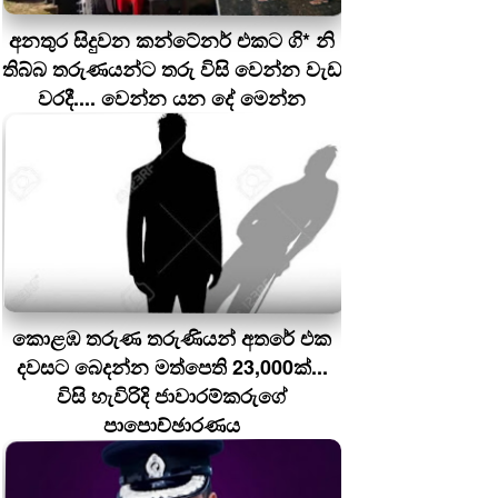
අනතුර සිදුවන කන්ටේනර් එකට ගි* නි
තිබ්බ තරුණයන්ට තරු විසි වෙන්න වැඩ
වරදී.... වෙන්න යන දේ මෙන්න
කොළඹ තරුණ තරුණියන් අතරේ එක
දවසට බෙදන්න මත්පෙති 23,000ක්...
විසි හැවිරිදි ජාවාරම්කරුගේ
පාපොච්ඡාරණය