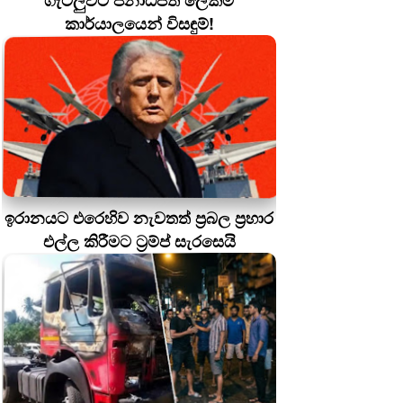
ගැටලුවට ජනාධිපති ලේකම්
කාර්යාලයෙන් විසඳුම්!
ඉරානයට එරෙහිව නැවතත් ප්‍රබල ප්‍රහාර
එල්ල කිරීමට ට්‍රම්ප් සැරසෙයි