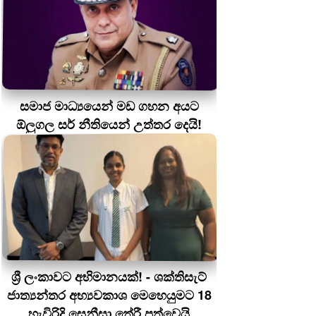
සමාජ මාධ්‍යයෙන් මඩ ගහන අයට
ඕලුගල සර් නීතියෙන් උත්තර දෙයි!
ශ්‍රී ලංකාවට අභිමානයක්! - ශක්තිසැට්
ජාත්‍යන්තර අභ්‍යවකාශ මෙහෙයුමට 18
හැවිරිදි සෙනීසා තේරී පත්වෙයි