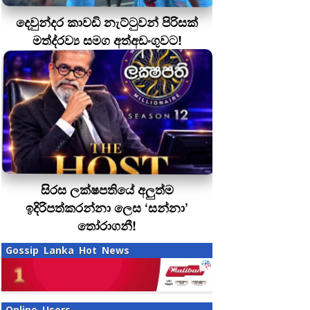
දෙවුන්දර කාවඩි නැට්ටුවන් පිරිසක්
මත්ද‍්‍රව්‍ය සමග අත්අඩංගුවට!
සිරස ලක්ෂපතියේ අලුත්ම
ඉදිරිපත්කරන්නා ලෙස ‘සන්නා’
තෝරාගනී!
Gossip Lanka Hot News
Online Users