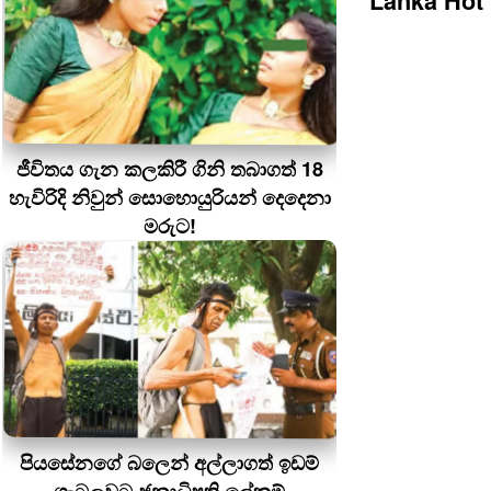
Lanka Hot
ජීවිතය ගැන කලකිරී ගිනි තබාගත් 18
හැවිරිදි නිවුන් සොහොයුරියන් දෙදෙනා
මරුට!
පියසේනගේ බලෙන් අල්ලාගත් ඉඩම්