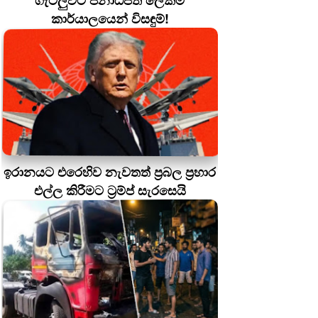
ගැටලුවට ජනාධිපති ලේකම්
කාර්යාලයෙන් විසඳුම්!
ඉරානයට එරෙහිව නැවතත් ප්‍රබල ප්‍රහාර
එල්ල කිරීමට ට්‍රම්ප් සැරසෙයි