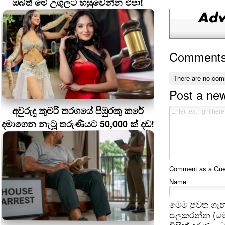
ඔබත් මේ උගුලට හසුවෙන්න එපා!
Comment
There are no com
Post a ne
අවුරුදු කුමරි තරගයේ පිඹුරකු කරේ
දමාගෙන නැටූ තරුණියට 50,000 ක් දඩ!
Comment as a Guest
Name
මෙම පුවත ගැන
පලකරන්න (මෙ