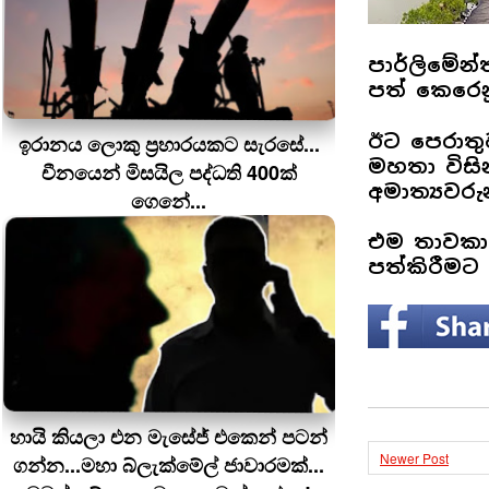
පාර්ලිමේන
පත් කෙරෙන
ඊට පෙරාතු
ඉරානය ලොකු ප‍්‍රහාරයකට සැරසේ...
මහතා විසින
චීනයෙන් මිසයිල පද්ධති 400ක්
අමාත්‍යවර
ගෙනේ...
එම තාවකාල
පත්කිරීමට 
හායි කියලා එන මැසේජ් එකෙන් පටන්
Newer Post
ගන්න...මහා බ්ලැක්මේල් ජාවාරමක්...