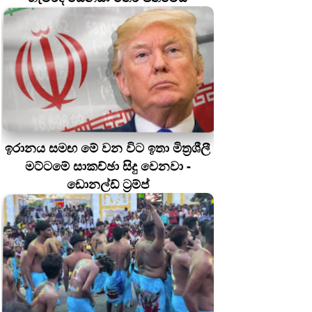
ඉරානය සමඟ මේ වන විට ඉතා මිත්‍රශීලී
මට්ටමේ සාකච්ඡා සිදු වෙනවා -
ඩොනල්ඩ් ට්‍රම්ප්