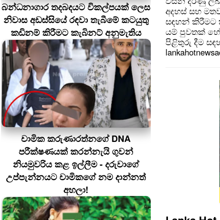
විසින් දරණු ල
බන්ධනාගාර තදබදයට විකල්පයක් ලෙස
අදහස් සහ මතව
නිවාස අඩස්සියේ රඳවා තැබීමේ කටයුතු
සඳහන් කිරීමට
යම් පුවතක් හ
කඩිනම් කිරීමට කැබිනට් අනුමැතිය
පිළිතුරු දීම ස
lankahotnews
චාමික කරුණාරත්නගේ DNA
පරීක්ෂණයක් කරන්නැයි ගුවන්
නියමුවරිය කළ ඉල්ලීම - දරුවාගේ
උප්පැන්නයට චාමිකගේ නම දාන්නත්
අහලා!