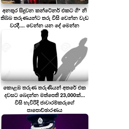
අනතුර සිදුවන කන්ටේනර් එකට ගි* නි
තිබ්බ තරුණයන්ට තරු විසි වෙන්න වැඩ
වරදී.... වෙන්න යන දේ මෙන්න
කොළඹ තරුණ තරුණියන් අතරේ එක
දවසට බෙදන්න මත්පෙති 23,000ක්...
විසි හැවිරිදි ජාවාරම්කරුගේ
පාපොච්ඡාරණය