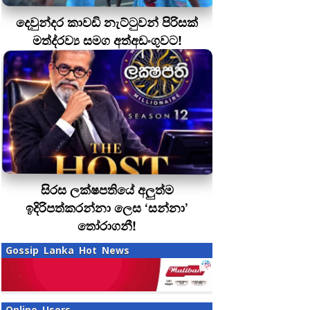
දෙවුන්දර කාවඩි නැට්ටුවන් පිරිසක්
මත්ද‍්‍රව්‍ය සමග අත්අඩංගුවට!
සිරස ලක්ෂපතියේ අලුත්ම
ඉදිරිපත්කරන්නා ලෙස ‘සන්නා’
තෝරාගනී!
Gossip Lanka Hot News
Online Users