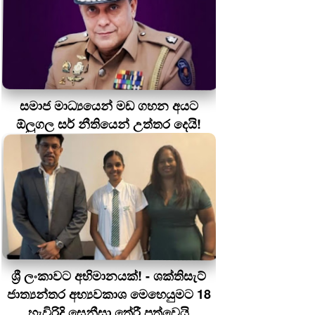
සමාජ මාධ්‍යයෙන් මඩ ගහන අයට
ඕලුගල සර් නීතියෙන් උත්තර දෙයි!
ශ්‍රී ලංකාවට අභිමානයක්! - ශක්තිසැට්
ජාත්‍යන්තර අභ්‍යවකාශ මෙහෙයුමට 18
හැවිරිදි සෙනීසා තේරී පත්වෙයි