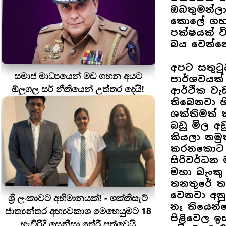
ඔබතුමන්ල
කොලේ ගහන
පක්ෂයක් ව
බය වෙන්නෙ
අපට සතුටු
සමාජ මාධ්‍යයෙන් මඩ ගහන අයට
පාර්ශවයක් 
ඕලුගල සර් නීතියෙන් උත්තර දෙයි!
ආර්ථික වැ
තිබෙනවා හ
ශක්තිමත් 
බඩු මිල 
කියලා නමුත
කරනකොට මු
සිරිවර්ධන
මහා බැංකු 
තනතුරේ තබ
වෙනවා අනු
ශ්‍රී ලංකාවට අභිමානයක්! - ශක්තිසැට්
නෑ තියෙන්
ජාත්‍යන්තර අභ්‍යවකාශ මෙහෙයුමට 18
පිළිවෙල ඉ
හැවිරිදි සෙනීසා තේරී පත්වෙයි