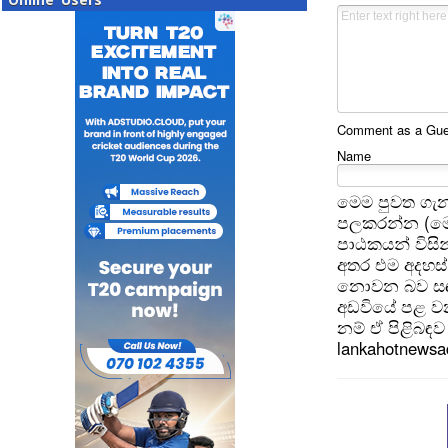
Comment as a Guest
Name
මෙම පුවත ගැන
පලකරන්න (මෙ
පාඨකයන් විසින
අතර එම අදහස්
නොවන බව සඳහන
අඩවියේ පළ වන
නම් ඒ පිළිබඳව 
lankahotnews