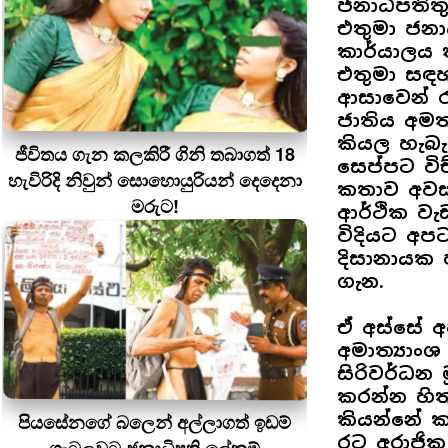
ජනාධිපතිත
එතුමා ජනා
කාර්යාලය
එතුමා සඳහ
ආසාවෙන් ර
ජාතිය අම
කියල හැබ
ජීවිතය ගැන කලකිරී ගිනි තබාගත් 18
සෙප්පට විච
හැවිරිදි නිවුන් සොහොයුරියන් දෙදෙනා
කතාව අවස
මරුට!
ආර්ථික වැ
විදියට අප
දිසානායක 
ගැන.
ඒ අස්සේ අ
අමාත්‍යාං
සිරිවර්ධන
කරන්න හිත
කියන්නේ 
පියසේනගේ බලෙන් අල්ලාගත් ඉඩම්
රට අරාජික