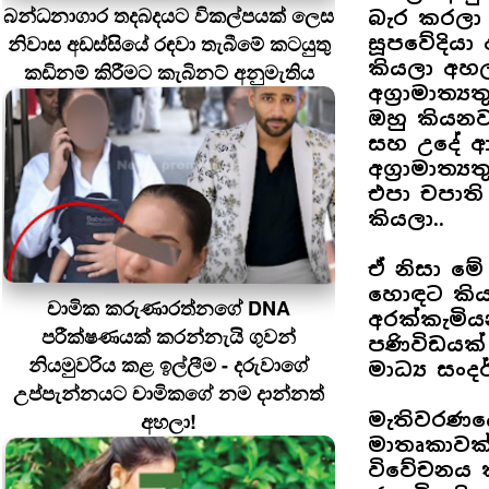
බන්ධනාගාර තදබදයට විකල්පයක් ලෙස
බැර කරලා 
නිවාස අඩස්සියේ රඳවා තැබීමේ කටයුතු
සූපවේදිය
කියලා අහ
කඩිනම් කිරීමට කැබිනට් අනුමැතිය
අග්‍රාමාත
ඔහු කියනවා 
සහ උදේ ආ
අග්‍රාමාත
එපා චපාති 
කියලා..
ඒ නිසා මේ
හොඳට කිය
චාමික කරුණාරත්නගේ DNA
අරක්කැමි
පරීක්ෂණයක් කරන්නැයි ගුවන්
පණිවිඩයක
නියමුවරිය කළ ඉල්ලීම - දරුවාගේ
මාධ්‍ය සං
උප්පැන්නයට චාමිකගේ නම දාන්නත්
අහලා!
මැතිවරණය
මාතෘකාවක්
විවේචනය ක