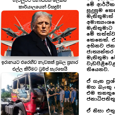
ගැටලුවට ජනාධිපති ලේකම්
මේ ආර්ථ
කාර්යාලයෙන් විසඳුම්!
සුදුසුම කෙ
මැතිතුමාත
අමාත්‍යංශ
මැතිතුමාට 
මේ තත්ත්
කෙනෙක්. 
අභිනව ජනා
ජාත්‍යන්තර
මැතිතුමා 
ඉරානයට එරෙහිව නැවතත් ප්‍රබල ප්‍රහාර
වැඩපිළිවෙ
එල්ල කිරීමට ට්‍රම්ප් සැරසෙයි
තියෙනව.
ඒ ගැන ප්‍
මහ බැංකු අ
එම තනතුර
ජනාධිපතිත
ඒ නිසා එත