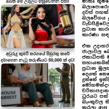
ඔබත් මේ උගුලට හසුවෙන්න එපා!
මාතෘ භූමිය
බලාපොරොත්
දවස් පහක
බලවේගය දුන
වැඩපිළිවෙ
ප්‍රධාන 
කාරණා සඳ
එක උදාහරණ
ජාලාවල බ
අවුරුදු කුමරි තරගයේ පිඹුරකු කරේ
ජනාධිපති 
දමාගෙන නැටූ තරුණියට 50,000 ක් දඩ!
සහායකයින්
ප්‍රධාන මූ
දෙයක් නෙව
දුන්නේ ඉන්ද
මෝහමන්දා ස
චරිතාපදානය
ධුරයට පත
බැංකුවල ති
කරලා ආපු