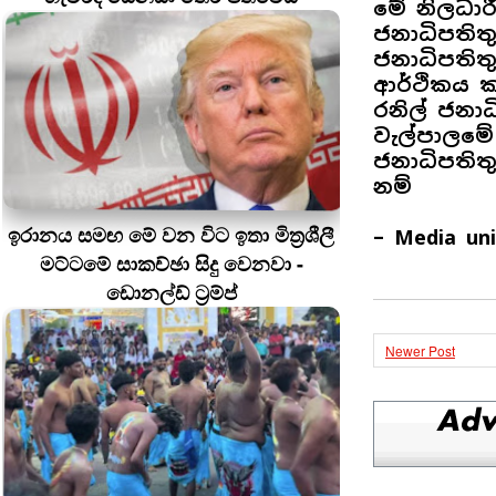
මේ නිලධා
ජනාධිපතිතු
ජනාධිපතිත
ආර්ථිකය 
රනිල් ජනා
වැල්පාලමේ
ජනාධිපති
නම්
ඉරානය සමඟ මේ වන විට ඉතා මිත්‍රශීලී
– Media uni
මට්ටමේ සාකච්ඡා සිදු වෙනවා -
ඩොනල්ඩ් ට්‍රම්ප්
Newer Post