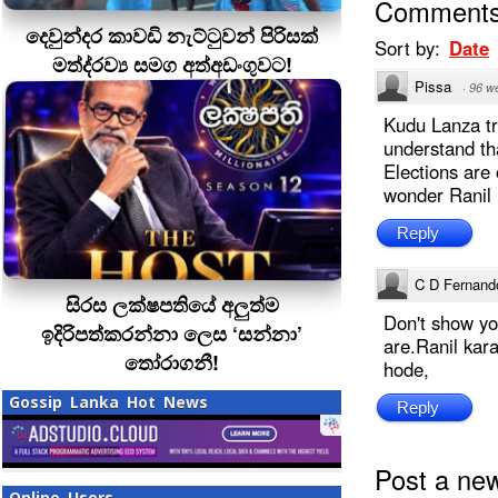
Comment
දෙවුන්දර කාවඩි නැට්ටුවන් පිරිසක්
Sort by:
Date
මත්ද‍්‍රව්‍ය සමග අත්අඩංගුවට!
Pissa
·
96 w
Kudu Lanza try
understand th
Elections are
wonder Ranil 
Reply
C D Fernand
සිරස ලක්ෂපතියේ අලුත්ම
Don't show yo
ඉදිරිපත්කරන්නා ලෙස ‘සන්නා’
are.Ranil kar
තෝරාගනී!
hode,
Gossip Lanka Hot News
Reply
Post a ne
Online Users