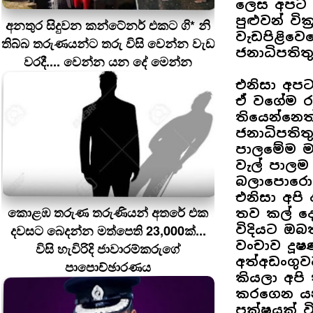
ලෙස අපට ස
පුළුවන් වි
අනතුර සිදුවන කන්ටේනර් එකට ගි* නි
වැඩපිළිවෙ
තිබ්බ තරුණයන්ට තරු විසි වෙන්න වැඩ
ජනාධිපතිත
වරදී.... වෙන්න යන දේ මෙන්න
එනිසා අපට
ඒ වගේම ර
තියෙන්නෙත
ජනාධිපතිත
පාලමේම ම
වැල් පාලම
බලාපොරොත
එනිසා අපි
කොළඹ තරුණ තරුණියන් අතරේ එක
තව කල් ද
දවසට බෙදන්න මත්පෙති 23,000ක්...
විදියට ඔබ
වංචාව දූෂ
විසි හැවිරිදි ජාවාරම්කරුගේ
අත්අඩංගුව
පාපොච්ඡාරණය
කියලා අපි
කරගෙන යන
පක්ෂයක් ව