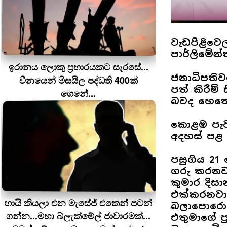
වැඩපිළිවෙ
පාර්ලිමේන්
ඉරානය ලොකු ප‍්‍රහාරයකට සැරසේ...
ජනාධිපතිවර
චීනයෙන් මිසයිල පද්ධති 400ක්
පත් කිරීම්
ගෙනේ...
බවද හෙතෙම
කොළඹ පැවැ
අදහස් පළ 
පසුගිය 21
ගරු කරනවා
කුමාර දිස
එක්කරනවා 
හායි කියලා එන මැසේජ් එකෙන් පටන්
බලාපොරොත
ගන්න...මහා බ්ලැක්මේල් ජාවාරමක්...
එතුමාගේ ප්