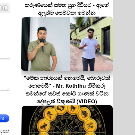
තරුණයෙක් සමඟ යුග දිවියට - ඇගේ
අලුත්ම පෙම්වතා මෙන්න
''මේක නාට්‍යයක් නෙමෙයි, බොරුවක්
නෙමෙයි" - Mr. Koththu හිමිකරු
තමන්ගේ තවත් කෝටි ගාණක් වටින
දේපළත් විකුණයි (VIDEO)
nt
ුවතක්