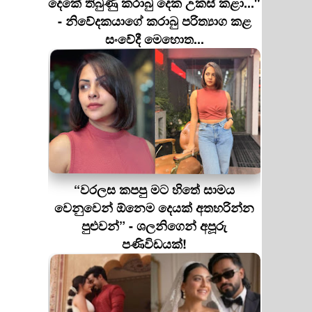
දෙකේ තිබුණු කරාබු දෙක උකස් කළා..."
- නිවේදකයාගේ කරාබු පරිත්‍යාග කළ
සංවේදී මෙහොත...
“වරලස කපපු මට හිතේ සාමය
වෙනුවෙන් ඕනෙම දෙයක් අතහරින්න
පුළුවන්” - ශලනිගෙන් අපූරු
පණිවිඩයක්!