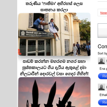
තරුණිය 'ෆාතිමා' අභිරහස් ලෙස
ඝාතනය කරලා
Newe
Co
Sort b
පාඩම් කරන්න මහරගම නගර සභා
පුස්තකාලයට ගිය දැරිය ඇතුළේ දමා
Ena p
නිලධාරීන් දොරවල් වසා ගෙදර ගිහින්!
Re
Ethak
Re