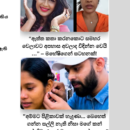
කිය
“ඇත්ත කතා කරනකොට සමහර
වෙලාවට අපහාස අවලාද විඳින්න වෙයි
ඇති
…” – මහේෂිගෙන් සටහනක්!
"අම්මට පිළිකාවක් හැදුණා... බෙහෙත්
ගන්න සල්ලි නැති නිසා මගේ කන්