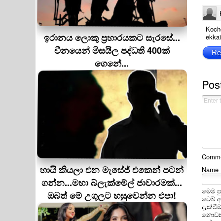
Kochc
ඉරානය ලොකු ප‍්‍රහාරයකට සැරසේ...
ekkai
චීනයෙන් මිසයිල පද්ධති 400ක්
Re
ගෙනේ...
Pos
Commen
හායි කියලා එන මැසේජ් එකෙන් පටන්
Name
ගන්න...මහා බ්ලැක්මේල් ජාවාරමක්...
මෙම ප
ඔබත් මේ උගුලට හසුවෙන්න එපා!
වෙබ් 
දැක්වී
නොවන 