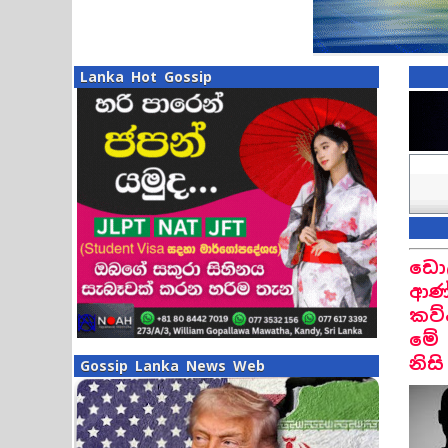
Lanka Hot Gossip
ඩොල
ආණ්
කව්
මේ 
නිස
Gossip Lanka News Web