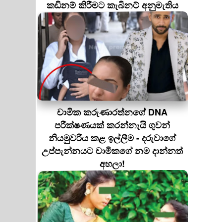
කඩිනම් කිරීමට කැබිනට් අනුමැතිය
චාමික කරුණාරත්නගේ DNA
පරීක්ෂණයක් කරන්නැයි ගුවන්
නියමුවරිය කළ ඉල්ලීම - දරුවාගේ
උප්පැන්නයට චාමිකගේ නම දාන්නත්
අහලා!