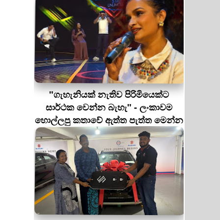
"ගැහැනියක් නැතිව පිරිමියෙක්ට
සාර්ථක වෙන්න බැහැ" - ලංකාවම
හොල්ලපු කතාවේ ඇත්ත පැත්ත මෙන්න