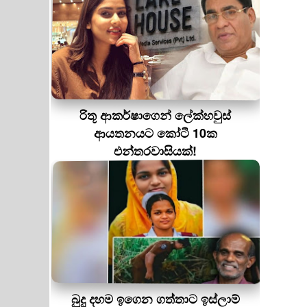
රිතූ ආකර්ෂාගෙන් ලේක්හවුස්
ආයතනයට කෝටී 10ක
එන්තරවාසියක්!
බුදු දහම ඉගෙන ගත්තාට ඉස්ලාම්