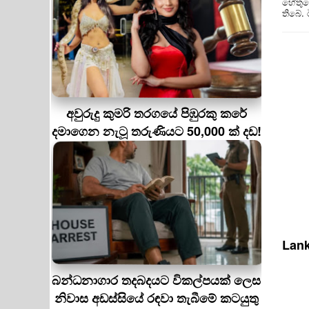
හේතුවෙ
තිබේ.
අවුරුදු කුමරි තරගයේ පිඹුරකු කරේ
දමාගෙන නැටූ තරුණියට 50,000 ක් දඩ!
Lank
බන්ධනාගාර තදබදයට විකල්පයක් ලෙස
නිවාස අඩස්සියේ රඳවා තැබීමේ කටයුතු