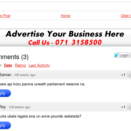
r Post
Home
Older 
mments
(
3
)
Login
y:
Date
Rating
Last Activity
Saman
+1
·
108 weeks ago
ara api kotu panina unwath parliament ewanne na.
ply
Roy
+1
·
108 weeks ago
ota ubala lagata ena un enne pounds walatada?
ply