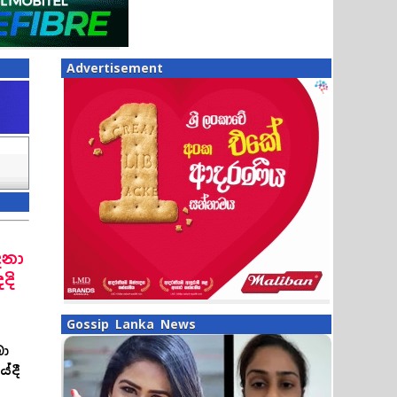
Advertisement
ෙනා
දි
Gossip Lanka News
බා
ේදී