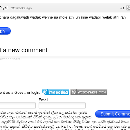
Piyal
+1
·
108 weeks ago
hara dagaluwath wadak wenne na mole athi un inne wadapiliwelak athi ranil
ply
t a new comment
t as a Guest, or login:
Email
ුවත ගැන ඔබගේ අදහස් ඉහතින් ලියා පලකරන්න (මෙම
Submit Comme
අඩවිය තුල පාඨකයන් විසින් දරණු ලබන මතවාද සහ අදහස්
ම් පලකිරීම සිදුවන අතර එම අදහස් සහ මතවාද කිසිඳු විටක අප වෙබ් අඩවියේ මතය
බව සඳහන් කිරීමට කැමැත්තෙමු) Lanka Hot News වෙබ් අඩවියේ පළ වන යම් ප