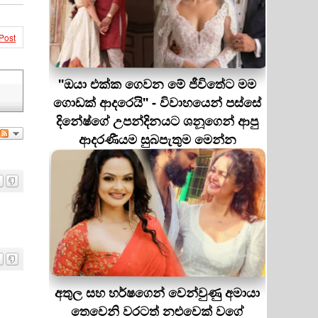
Post
''ඔයා එක්ක ගෙවන මේ ජීවිතේට මම
ගොඩක් ආදරෙයි'' - විවාහයෙන් පස්සේ
දිනේෂ්ගේ උපන්දිනයට ශනූගෙන් ආපු
ආදරණීයම සුබපැතුම මෙන්න
අතුල සහ හර්ෂගෙන් වෙන්වුණු අමායා
තෙවෙනි වරටත් නළුවෙක් වගේ