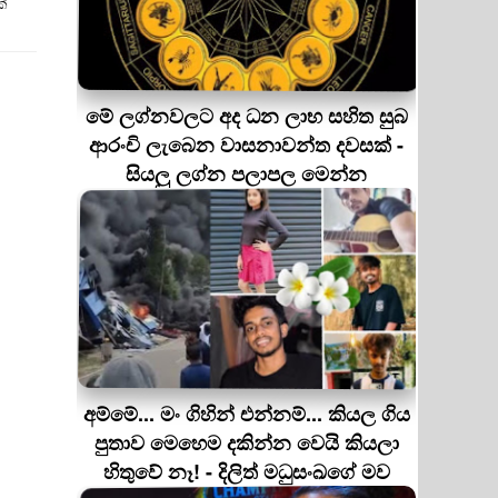
ක්
මේ ලග්නවලට අද ධන ලාභ සහිත සුබ
ආරංචි ලැබෙන වාසනාවන්ත දවසක් -
සියලු ලග්න පලාපල මෙන්න
අම්මේ... මං ගිහින් එන්නම්... කියල ගිය
පුතාව මෙහෙම දකින්න වෙයි කියලා
හිතුවේ නෑ! - දිලිත් මධුසංඛගේ මව