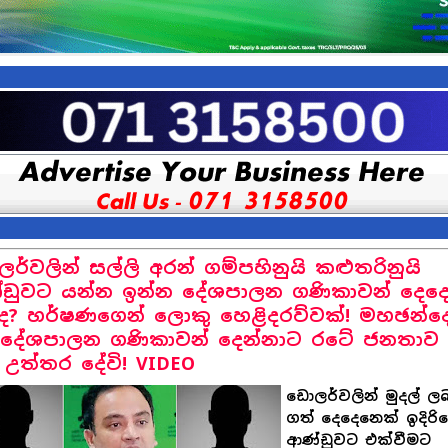
ර්වලින් සල්ලි අරන් ගම්පහිනුයි කළුතරිනුයි
ඩුවට යන්න ඉන්න දේශපාලන ගණිකාවන් දෙද
ද? හර්ෂණ‌ගෙන් ලොකු හෙළිදරව්වක්! මහඡන්දෙ
දේශපාලන ගණිකාවන් දෙන්නාට රටේ ජනතාව
ි උත්තර දේවි! VIDEO
ඩොලර්වලින් මුදල් ල
ගත් දෙදෙනෙක් ඉදිරිය
ආණ්ඩුවට එක්වීමට