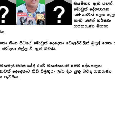
නියමිතව ඇති බවත්,
මොවුන් දේශපාලන
ගණිකාවන් ලෙස සැල
හැකි බවත් හර්ෂණ
රාජකරුණා මහතා
ීය.
තා කියා සිටියේ මොවුන් දෙදෙනා ඩොලර්වලින් මුදල් ගෙන 
චෝදනා එල්ල වී ඇති බවකි.
රි මහමැතිවරණයේදී රටේ මහජනතාව මෙම දේශපාලන
ාවන් දෙදෙනාට නිසි පිළිතුරු ලබා දිය යුතු බවද රාකරුණා
 පැවසීය.