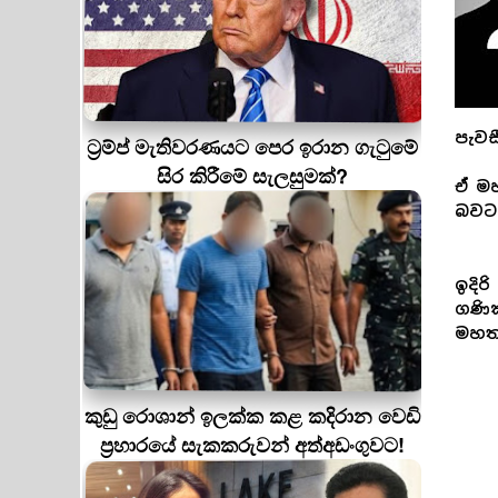
පැවස
ට්‍රම්ප් මැතිවරණයට පෙර ඉරාන ගැටුමේ
සිර කිරීමේ සැලසුමක්?
ඒ මහ
බවට 
ඉදි
ගණික
මහතා
කුඩු රොශාන් ඉලක්ක කළ කදිරාන වෙඩි
ප්‍රහාරයේ සැකකරුවන් අත්අඩංගුවට!