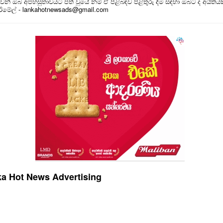
න් ඔබ අපහසුතාවයට පත් වුයේ නම් ඒ පිළිබඳව පිළිතුරු දීම සඳහා ඔබට ද අයිතිය
 ඊමේල් - lankahotnewsads@gmail.com
a Hot News Advertising