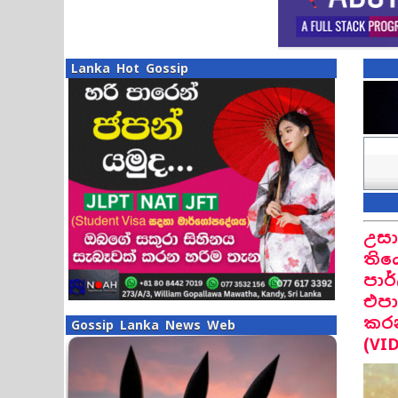
Lanka Hot Gossip
උස
තිය
පාර
එපා
කරන
Gossip Lanka News Web
(VI