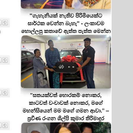
"ගැහැනියක් නැතිව පිරිමියෙක්ට
සාර්ථක වෙන්න බැහැ" - ලංකාවම
හොල්ලපු කතාවේ ඇත්ත පැත්ත මෙන්න
ේ
”සතයක්වත් හොරකම් නොකර,
කාටවත් වංචාවක් නොකර, මගේ
මහන්සියෙන් මම මගේ ගමන ආවා.” –
ප්‍රවීණ රංගන ශිල්පි කුමාර තිරිමාදුර