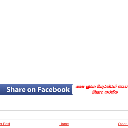
r Post
Home
Older 