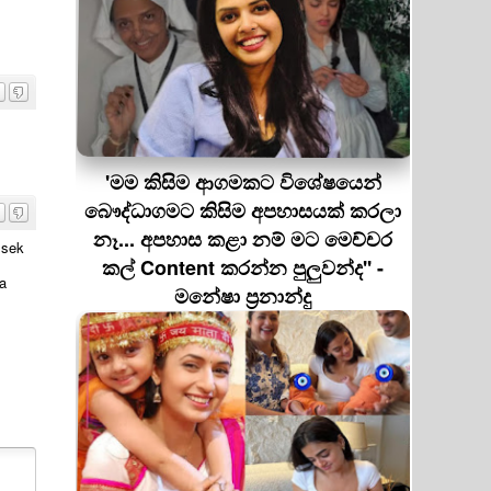
'මම කිසිම ආගමකට විශේෂයෙන්
බෞද්ධාගමට කිසිම අපහාසයක් කරලා
නෑ... අපහාස කළා නම් මට මෙච්චර
ssek
කල් Content කරන්න පුලුවන්ද'' -
a
මනේෂා ප්‍රනාන්දු