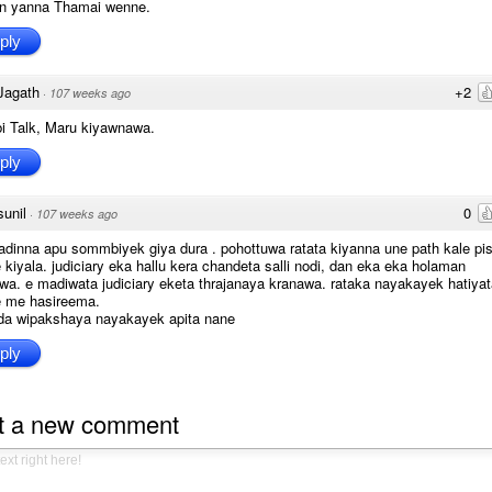
n yanna Thamai wenne.
ply
Jagath
+2
·
107 weeks ago
i Talk, Maru kiyawnawa.
ply
sunil
0
·
107 weeks ago
adinna apu sommbiyek giya dura . pohottuwa ratata kiyanna une path kale pi
kiyala. judiciary eka hallu kera chandeta salli nodi, dan eka eka holaman
a. e madiwata judiciary eketa thrajanaya kranawa. rataka nayakayek hatiyat
 me hasireema.
da wipakshaya nayakayek apita nane
ply
t a new comment