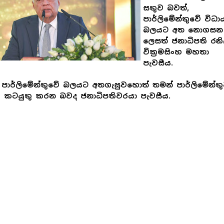
සතුව බවත්,
පාර්ලිමේන්තුවේ විධ
බලයට අත නොගසන
ලෙසත් ජනාධිපති රනි
වික්‍රමසිංහ මහතා
පැවසීය.
පාර්ලිමේන්තුවේ බලයට අතගැසුවහොත් තමන් පාර්ලිමේන්ත
කටයුතු කරන බවද ජනාධිපතිවරයා පැවසීය.