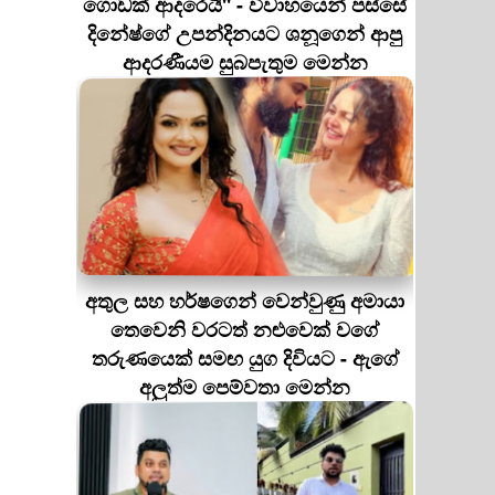
ගොඩක් ආදරෙයි'' - විවාහයෙන් පස්සේ
දිනේෂ්ගේ උපන්දිනයට ශනූගෙන් ආපු
ආදරණීයම සුබපැතුම මෙන්න
අතුල සහ හර්ෂගෙන් වෙන්වුණු අමායා
තෙවෙනි වරටත් නළුවෙක් වගේ
තරුණයෙක් සමඟ යුග දිවියට - ඇගේ
අලුත්ම පෙම්වතා මෙන්න