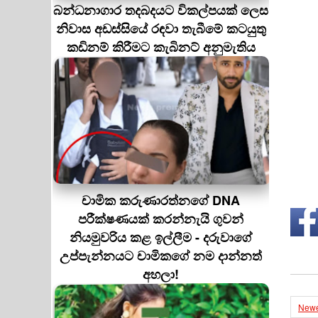
බන්ධනාගාර තදබදයට විකල්පයක් ලෙස
නිවාස අඩස්සියේ රඳවා තැබීමේ කටයුතු
කඩිනම් කිරීමට කැබිනට් අනුමැතිය
චාමික කරුණාරත්නගේ DNA
පරීක්ෂණයක් කරන්නැයි ගුවන්
නියමුවරිය කළ ඉල්ලීම - දරුවාගේ
උප්පැන්නයට චාමිකගේ නම දාන්නත්
අහලා!
Newe