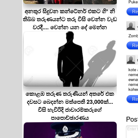
Puke
අනතුර සිදුවන කන්ටේනර් එකට ගි* නි
Re
තිබ්බ තරුණයන්ට තරු විසි වෙන්න වැඩ
වරදී.... වෙන්න යන දේ මෙන්න
Zomb
Re
kote 
neme 
ewnaw
neme
kohe
කොළඹ තරුණ තරුණියන් අතරේ එක
Re
දවසට බෙදන්න මත්පෙති 23,000ක්...
විසි හැවිරිදි ජාවාරම්කරුගේ
පාපොච්ඡාරණය
Pos