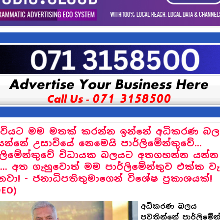
ාවියට මම මතක් කරන්න ඉන්නේ අධිකරණ බ
ෙන්නේ උසාවියේ නෙමෙයි පාර්ලිමේන්තුවේ...
්ලිමේන්තුවේ විධායක බලයට අතගහන්න යන්න
... අත ගැහුවොත් මම පාර්ලිමේන්තුව එක්ක ව
වා! - ජනාධිපතිතුමාගෙන් විශේෂ ප්‍රකාශයක්!
DEO)
අධිකරණ බලය
පවතින්නේ පාර්ලිමේන