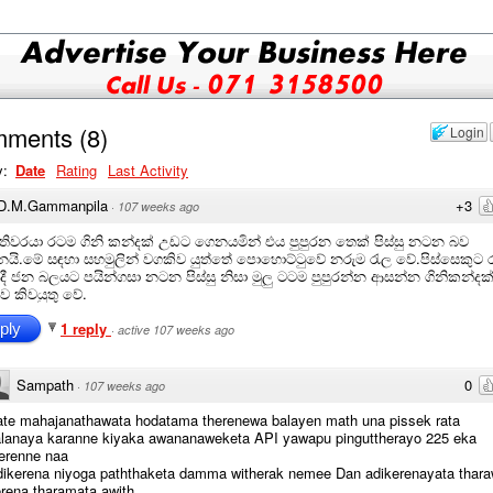
mments
(
8
)
Login
y:
Date
Rating
Last Activity
D.M.Gammanpila
+3
·
107 weeks ago
ිවරයා රටම ගිනි කන්දක් උඩට ගෙනයමින් එය පුපුරන තෙක් පිස්සු නටන බව
යි.මේ සඳහා සහමුලින් වගකිව යුත්තේ පොහොට්ටුවේ නරුම රැල වේ.පිස්සෙකුට 
දී ජන බලයට පයින්ගසා නටන පිස්සු නිසා මුලු ටටම පුපුරන්න ආසන්න ගිනිකන්දක
ව කිවයුතු වේ.
1 reply
ply
·
active 107 weeks ago
Sampath
0
·
107 weeks ago
te mahajanathawata hodatama therenewa balayen math una pissek rata
lanaya karanne kiyaka awananaweketa API yawapu pinguttherayo 225 eka
erenne naa
ikerena niyoga paththaketa damma witherak nemee Dan adikerenayata thara
rena tharamata awith.