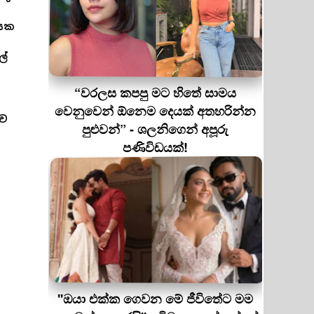
ායක
ල්
“වරලස කපපු මට හිතේ සාමය
වෙනුවෙන් ඕනෙම දෙයක් අතහරින්න
ුව
පුළුවන්” - ශලනිගෙන් අපූරු
පණිවිඩයක්!
''ඔයා එක්ක ගෙවන මේ ජීවිතේට මම