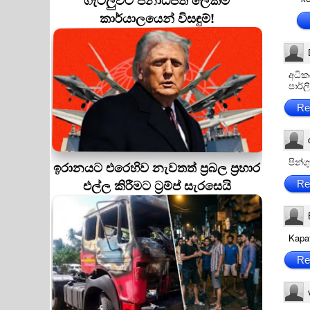
ගැටලුවට ජනාධිපති ලේකම්
කාර්යාලයෙන් විසඳුම්!
අධික
පාර්
Re
පින්
ඉරානයට එරෙහිව නැවතත් ප්‍රබල ප්‍රහාර
එල්ල කිරීමට ට්‍රම්ප් සැරසෙයි
Re
Kapa
Re