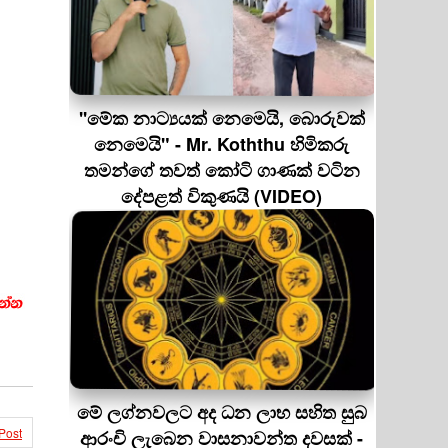
''මේක නාට්‍යයක් නෙමෙයි, බොරුවක්
නෙමෙයි" - Mr. Koththu හිමිකරු
තමන්ගේ තවත් කෝටි ගාණක් වටින
දේපළත් විකුණයි (VIDEO)
මේ ලග්නවලට අද ධන ලාභ සහිත සුබ
Post
ආරංචි ලැබෙන වාසනාවන්ත දවසක් -