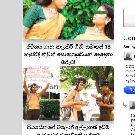
Co
ජීවිතය ගැන කලකිරී ගිනි තබාගත් 18
Sort b
හැවිරිදි නිවුන් සොහොයුරියන් දෙදෙනා
මරුට!
ජනපත
පෙනෙ
බභාර
ඇතිබ
Re
Ra
pa
th
පියසේනගේ බලෙන් අල්ලාගත් ඉඩම්
Ad
ke