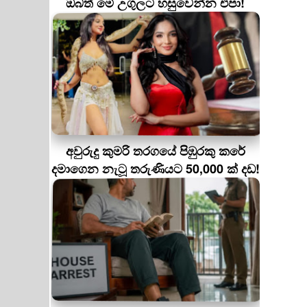
ඔබත් මේ උගුලට හසුවෙන්න එපා!
අවුරුදු කුමරි තරගයේ පිඹුරකු කරේ
දමාගෙන නැටූ තරුණියට 50,000 ක් දඩ!