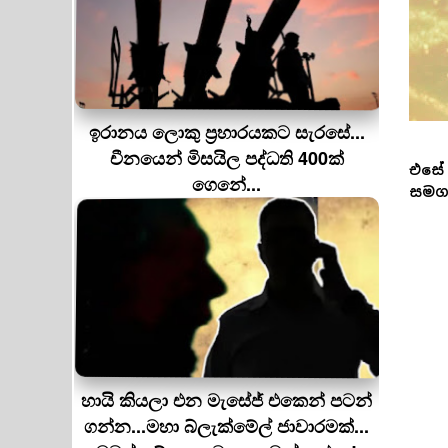
ඉරානය ලොකු ප‍්‍රහාරයකට සැරසේ...
චීනයෙන් මිසයිල පද්ධති 400ක්
එසේ 
ගෙනේ...
සමග 
හායි කියලා එන මැසේජ් එකෙන් පටන්
ගන්න...මහා බ්ලැක්මේල් ජාවාරමක්...