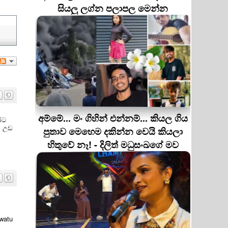
සියලු ලග්න පලාපල මෙන්න
අම්මේ... මං ගිහින් එන්නම්... කියල ගිය
රට
් උඩ
පුතාව මෙහෙම දකින්න වෙයි කියලා
හිතුවේ නෑ! - දිලිත් මධුසංඛගේ මව
watu