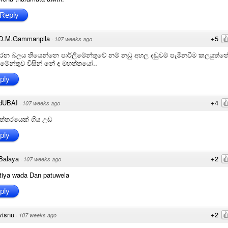
Reply
D.M.Gammanpila
+5
·
107 weeks ago
රන බලය තියෙන්නෙ පාර්ලිමේන්තුවේ නම් නඩු අහල දඩුවම් පැමිනවීම කලයුත්ත
ලිමේන්තුව විසින් නේ ද මහත්තයෝ..
ply
dUBAI
+4
·
107 weeks ago
ගුත්තරයෙක් ගිය උඩ
ply
Balaya
+2
·
107 weeks ago
tiya wada Dan patuwela
ply
visnu
+2
·
107 weeks ago