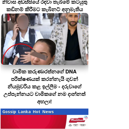
නිවාස අඩස්සියේ රඳවා තැබීමේ කටයුතු
කඩිනම් කිරීමට කැබිනට් අනුමැතිය
චාමික කරුණාරත්නගේ DNA
පරීක්ෂණයක් කරන්නැයි ගුවන්
නියමුවරිය කළ ඉල්ලීම - දරුවාගේ
උප්පැන්නයට චාමිකගේ නම දාන්නත්
අහලා!
Gossip Lanka Hot News