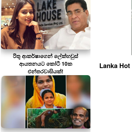
රිතූ ආකර්ෂාගෙන් ලේක්හවුස්
ආයතනයට කෝටී 10ක
Lanka Hot
එන්තරවාසියක්!