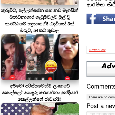
ආරම්භ කිර
කුරුවිට, පල්ලන්සේන සහ නව මැගසින්
බන්ධනාගාර ගැටුම්වලට මුල් වූ
කණ්ඩායම් හඳුනාගනී! රැඳවියන් 3ක්
මරුට, 54කට තුවාල
Newer Post
Comment
අම්මෝ පරිස්සමෙන්!! ලංකාවේ
කොල්ලෝ ගොදුරු කරගන්නා ඉන්දියන්
There are no com
කෙල්ලන්ගේ ජාවාරම!
Post a ne