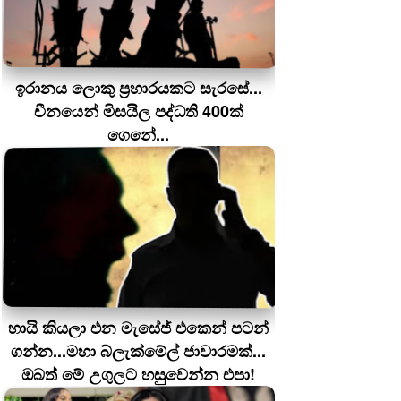
ඉරානය ලොකු ප‍්‍රහාරයකට සැරසේ...
චීනයෙන් මිසයිල පද්ධති 400ක්
ගෙනේ...
හායි කියලා එන මැසේජ් එකෙන් පටන්
ගන්න...මහා බ්ලැක්මේල් ජාවාරමක්...
ඔබත් මේ උගුලට හසුවෙන්න එපා!