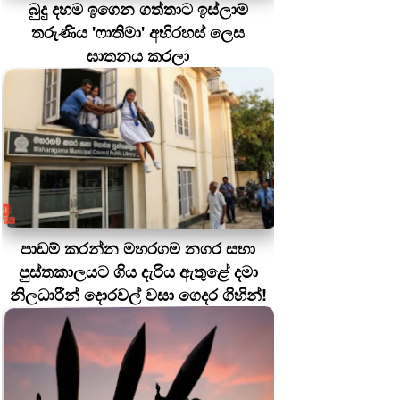
බුදු දහම ඉගෙන ගත්තාට ඉස්ලාම්
තරුණිය 'ෆාතිමා' අභිරහස් ලෙස
ඝාතනය කරලා
පාඩම් කරන්න මහරගම නගර සභා
පුස්තකාලයට ගිය දැරිය ඇතුළේ දමා
නිලධාරීන් දොරවල් වසා ගෙදර ගිහින්!