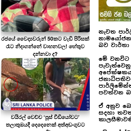
නැවත පාර්ල
රජයේ වෛද්‍යවරුන් 50කට වැඩි පිරිසක්
නාමයෝජනා
බව වාර්තා
රෑට නිදාගන්නේ වාහනවල! හේතුව
දන්නවා ද?
මේ වනවිට 
පැවැත්වෙන
අපේක්ෂකයන
ජනාධිපති
පාර්ලිමේන
පවත්වන බ
ඒ අනුව බ
සදහා තවත්
වයිරල් වෙච්ච ‘පූස් වීඩියෝවට’
කාලසීමාවක
තලාතුඔයදී දෙදෙනෙක් අත්අඩංගුවට