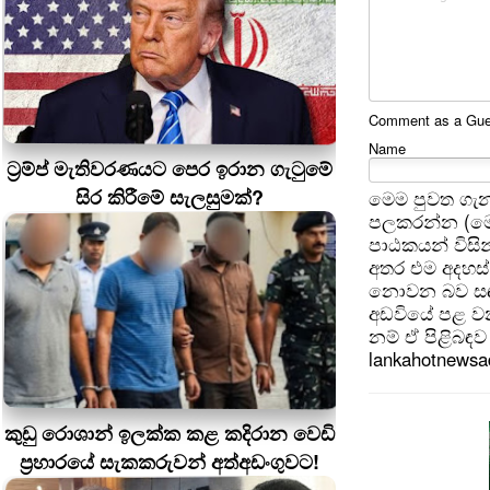
Comment as a Guest
Name
ට්‍රම්ප් මැතිවරණයට පෙර ඉරාන ගැටුමේ
සිර කිරීමේ සැලසුමක්?
මෙම පුවත ගැන
පලකරන්න (මෙ
පාඨකයන් විසින
අතර එම අදහස්
නොවන බව සඳහන
අඩවියේ පළ වන
නම් ඒ පිළිබඳව 
lankahotnews
කුඩු රොශාන් ඉලක්ක කළ කදිරාන වෙඩි
ප්‍රහාරයේ සැකකරුවන් අත්අඩංගුවට!