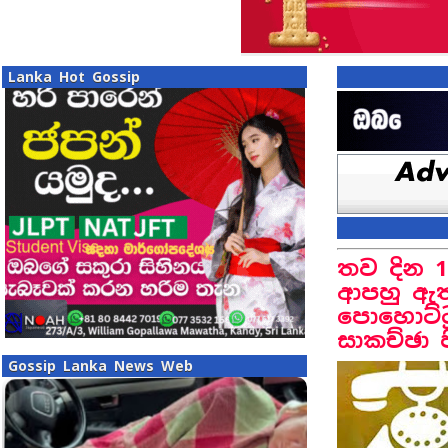
Lanka Hot Gossip
තව දින 1
ආපහු ඇතු
පොහොට්ටු
සාකච්ඡා 
Gossip Lanka News Web