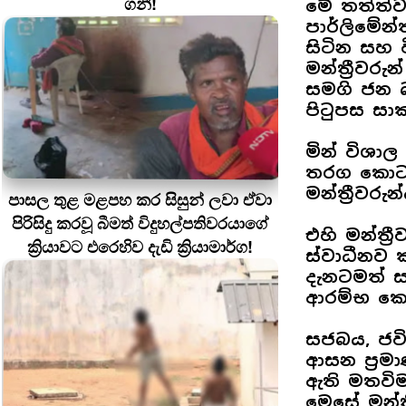
ගනී!
මේ තත්ත්ව
පාර්ලිමේන
සිටින සහ 
මන්ත්‍රීවර
සමගි ජන 
පිටුපස ස
මින් විශාල
තරග කොට ම
මන්ත්‍රීවරුන
පාසල තුළ මළපහ කර සිසුන් ලවා ඒවා
පිරිසිදු කරවූ බීමත් විදුහල්පතිවරයාගේ
එහි මන්ත්‍
ක්‍රියාවට එරෙහිව දැඩි ක්‍රියාමාර්ග!
ස්වාධීනව 
දැනටමත් 
ආරම්භ ‌ක
සජබය, ජව
ආසන ප්‍රම
ඇති මතවිම
මෙසේ මන්ත