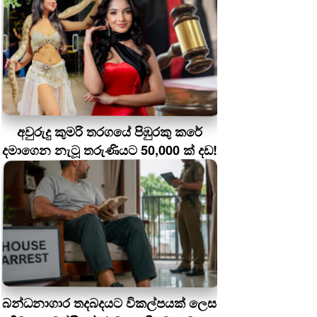
අවුරුදු කුමරි තරගයේ පිඹුරකු කරේ
දමාගෙන නැටූ තරුණියට 50,000 ක් දඩ!
බන්ධනාගාර තදබදයට විකල්පයක් ලෙස