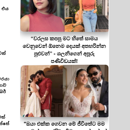
, එය
“වරලස කපපු මට හිතේ සාමය
වෙනුවෙන් ඕනෙම දෙයක් අතහරින්න
පුළුවන්” - ශලනිගෙන් අපූරු
ෙන්
පණිවිඩයක්!
වරයා
නාව
බර්
වත්
''ඔයා එක්ක ගෙවන මේ ජීවිතේට මම
ස්සේ