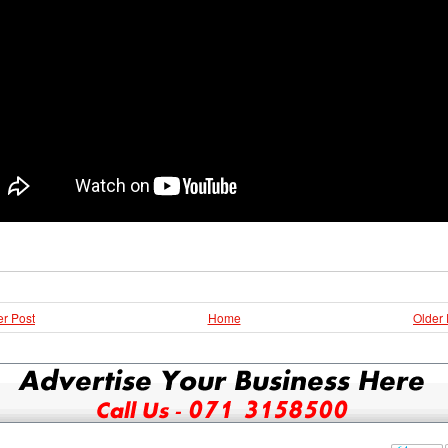
r Post
Home
Older 