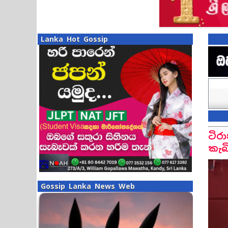
Lanka Hot Gossip
ටිර
කැබ
Gossip Lanka News Web