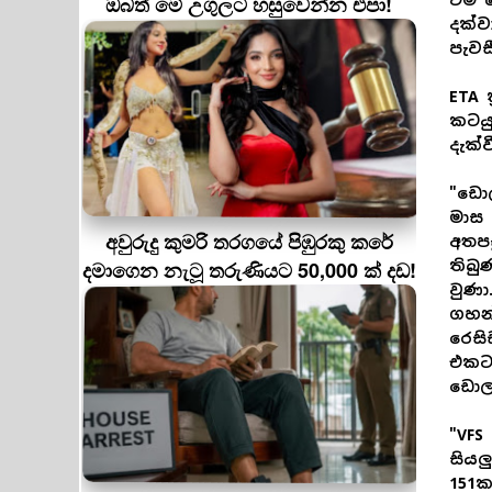
ඔබත් මේ උගුලට හසුවෙන්න එපා!
එම ව
දක්ව
පැවස
ETA 
කටයු
දැක්ව
"ඩොල
මාස 
අවුරුදු කුමරි තරගයේ පිඹුරකු කරේ
අතපස
දමාගෙන නැටූ තරුණියට 50,000 ක් දඩ!
තිබු
වුණා
ගහන්
රෙසි
එකට 
ඩොලර
"VFS
සියල
151ක