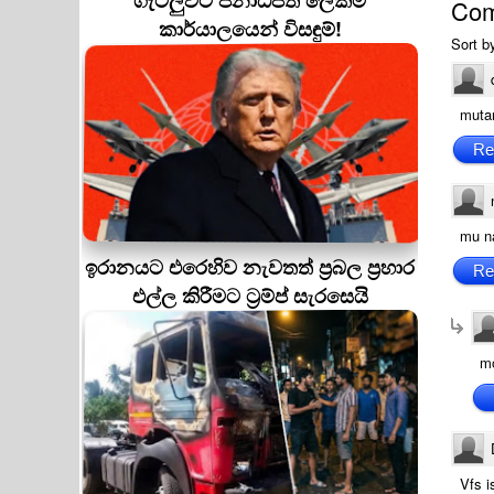
ගැටලුවට ජනාධිපති ලේකම්
Co
කාර්යාලයෙන් විසඳුම්!
Sort b
muta
Re
mu n
ඉරානයට එරෙහිව නැවතත් ප්‍රබල ප්‍රහාර
Re
එල්ල කිරීමට ට්‍රම්ප් සැරසෙයි
m
Vfs i