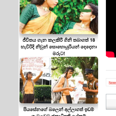
ජීවිතය ගැන කලකිරී ගිනි තබාගත් 18
හැවිරිදි නිවුන් සොහොයුරියන් දෙදෙනා
මරුට!
Newe
පියසේනගේ බලෙන් අල්ලාගත් ඉඩම්