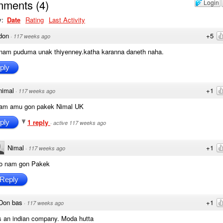
mments
(
4
)
Login
y:
Date
Rating
Last Activity
don
+5
·
117 weeks ago
nam puduma unak thiyenney.katha karanna daneth naha.
ply
nimal
+1
·
117 weeks ago
am amu gon pakek Nimal UK
1 reply
ply
·
active 117 weeks ago
Nimal
+1
·
117 weeks ago
o nam gon Pakek
Reply
Don bas
+1
·
117 weeks ago
s an indian company. Moda hutta