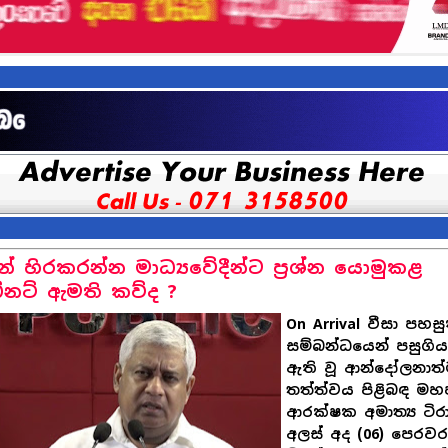
ාන් හිරකරන්න මාධ්‍යවේදීන්ට ප්‍රශ්න යොමුකළ
ිනට් ඇමති කව්ද ?
On Arrival වීසා පහ
සම්බන්ධයෙන් පසුගිය
ඇති වූ ආන්දෝලනාත
තත්ත්වය පිළිබඳ ම
ආරක්ෂක අමාත්‍ය ටිරා
අලස් අද (06) පෙරව