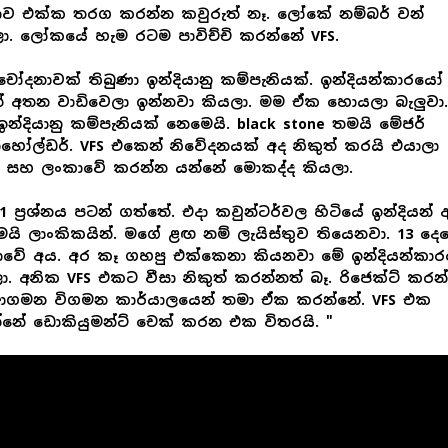
ව එක්ක තරග කරන්න කවුරුත් නෑ. ලෝකේ නම්බර් වන්
ා. ලෝකයේ හැම රටම පාවිච්චි කරන්නේ VFS.
ෝදනාවක් තිබුණා ඉන්දියානු කම්පැනියක්. ඉන්දියන්කාරයෝ
් අතන වාඩිවෙලා ඉන්නවා කියලා. මම ඒක හොයලා බැලුවා.
න්දියානු කම්පැනියක් නෙමෙයි. black stone තමයි මේජර්
හෝල්ඩර්. VFS එකෙන් නිවේදනයක් අද නිකුත් කරයි එයාලා
ද සහ ලංකාවේ කරන්න යන්නේ මොකද්ද කියලා.
 1 ප්‍රශ්නය පටන් ගත්තේ. එදා කවුන්ටර්වල හිටියේ ඉන්දියන් 
යි ලාංකිකයින්. මගේ ළඟ නම් ලැයිස්තුව තියෙනවා. 13 දෙ
වේ අය. අර කෑ ගහපු එක්කෙනා කියනවා මේ ඉන්දියන්කා
ා. අනික VFS එකට වීසා නිකුත් කරන්නත් බෑ. රිජෙක්ට් කරන
 ආගමන විගමන කාර්යාලයෙන් තමා ඒක කරන්නේ. VFS එක
නේ ඩොකියුමන්ට් චෙක් කරන එක විතරයි. "