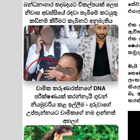
බන්ධනාගාර තදබදයට විකල්පයක් ලෙස
සේවා
නිවාස අඩස්සියේ රඳවා තැබීමේ කටයුතු
එයාල
කඩිනම් කිරීමට කැබිනට් අනුමැතිය
එක ච
ඇවිත
එක ඉ
ෂෙයා
කවු
මැයි
නෙමෙ
ලංකා
චාමික කරුණාරත්නගේ DNA
කියල
බෑ.
පරීක්ෂණයක් කරන්නැයි ගුවන්
කරන්
නියමුවරිය කළ ඉල්ලීම - දරුවාගේ
උප්පැන්නයට චාමිකගේ නම දාන්නත්
අහලා!