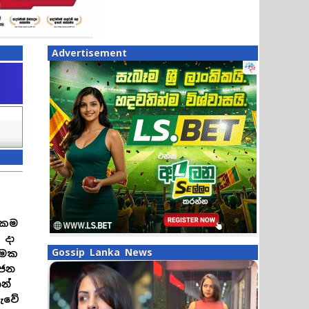
Advertisement
සුකම
 දා
Gossip Lanka News
්මක
හජන
න්
රුවේ