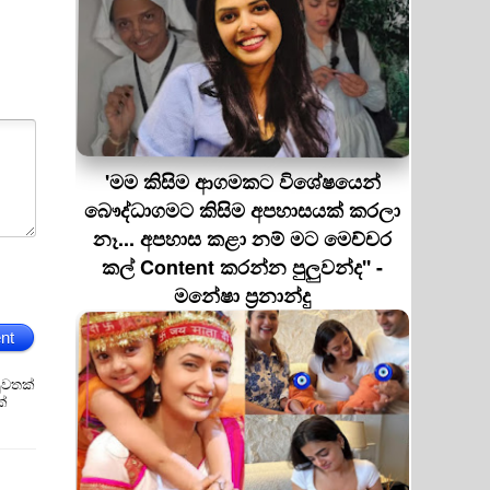
'මම කිසිම ආගමකට විශේෂයෙන්
බෞද්ධාගමට කිසිම අපහාසයක් කරලා
නෑ... අපහාස කළා නම් මට මෙච්චර
කල් Content කරන්න පුලුවන්ද'' -
මනේෂා ප්‍රනාන්දු
nt
ුවතක්
ක්