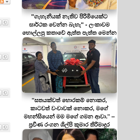
"ගැහැනියක් නැතිව පිරිමියෙක්ට
සාර්ථක වෙන්න බැහැ" - ලංකාවම
හොල්ලපු කතාවේ ඇත්ත පැත්ත මෙන්න
”සතයක්වත් හොරකම් නොකර,
කාටවත් වංචාවක් නොකර, මගේ
මහන්සියෙන් මම මගේ ගමන ආවා.” –
ප්‍රවීණ රංගන ශිල්පි කුමාර තිරිමාදුර