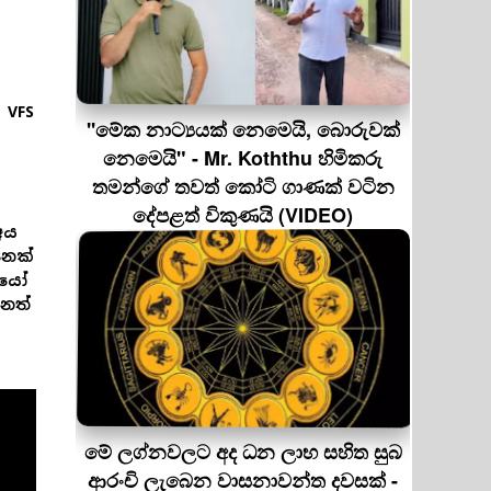
 VFS
''මේක නාට්‍යයක් නෙමෙයි, බොරුවක්
නෙමෙයි" - Mr. Koththu හිමිකරු
තමන්ගේ තවත් කෝටි ගාණක් වටින
දේපළත් විකුණයි (VIDEO)
අය
නෙක්
රයෝ
්නත්
මේ ලග්නවලට අද ධන ලාභ සහිත සුබ
ආරංචි ලැබෙන වාසනාවන්ත දවසක් -