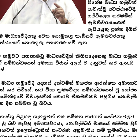
විශේෂ මාධ්‍ය හමුවක්
පැවැත්වූ අවස්ථාවේදී
සජිවිලෙස නරඹමින්
ඇමතිවරයාගෙන්
ඇසියයුතු ප්‍රශ්න දිගින්
ම මාධ්‍යවේදියකු වෙත යොමුකළ කැබිනට් ඇමතිවරයකු
බන්ධයෙන් තොරතුරු අනාවරණයවී ඇත.
‍ය හමුවට සහභාගිවූ මාධ්‍යවේදීන් කිහිපදෙනෙකු මාධ්‍ය හමුව
ඒ සම්බන්ධයෙන් අමාත්‍ය ටිරාන් අලස් ව දැනුවත් කර ඇතැයි
සේ.
මාධ්‍ය හමුවේදී අදහස් දක්වමින් මහජන ආරක්ෂක අමාත්‍ය
් කර සිටියේ, නව වීසා ක්‍රමවේදය සම්බන්ධයෙන් වූ යෝජ
ලිමේන්තුවේ විවාදයකින් තොරව ඒකමතිකව පසුගිය නොවැම්
න දින සම්මත වූ බවය.
 ගාස්තු පිළිබඳ ගැටලුවත් එම සම්මත කරගත් යෝජනාවලට
 වූ බව පැවසු අමාත්‍යවරයා, නොවැම්බර් මාසයේ සම්මත වු
හෙවත් ඉලෙක්ට්‍රොනික් සංචරණ අනුමැතිය නම් ක්‍රමවේදය ඔ