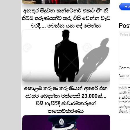
Re
අනතුර සිදුවන කන්ටේනර් එකට ගි* නි
තිබ්බ තරුණයන්ට තරු විසි වෙන්න වැඩ
Pos
වරදී.... වෙන්න යන දේ මෙන්න
Commen
Name
කොළඹ තරුණ තරුණියන් අතරේ එක
මෙම ප
වෙබ් 
දවසට බෙදන්න මත්පෙති 23,000ක්...
දැක්වී
නොවන 
විසි හැවිරිදි ජාවාරම්කරුගේ
හේතුවෙ
පාපොච්ඡාරණය
තිබේ.