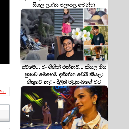
සියලු ලග්න පලාපල මෙන්න
අම්මේ... මං ගිහින් එන්නම්... කියල ගිය
පුතාව මෙහෙම දකින්න වෙයි කියලා
හිතුවේ නෑ! - දිලිත් මධුසංඛගේ මව
Post