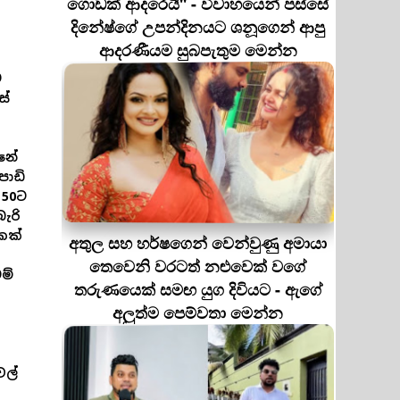
ගොඩක් ආදරෙයි'' - විවාහයෙන් පස්සේ
දිනේෂ්ගේ උපන්දිනයට ශනූගෙන් ආපු
ආදරණීයම සුබපැතුම මෙන්න
ට
ස්
්නේ
පොඩි
 50ට
ැරි
කක්
අතුල සහ හර්ෂගෙන් වෙන්වුණු අමායා
තෙවෙනි වරටත් නළුවෙක් වගේ
ම්
තරුණයෙක් සමඟ යුග දිවියට - ඇගේ
අලුත්ම පෙම්වතා මෙන්න
වල්