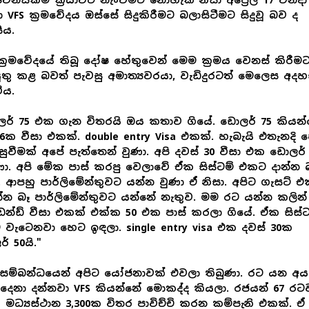
ෙනස්කම ක්‍රියාවට නැංවීමට නොහැකි නිසා අප්‍රේල් 17 වනදා
ා VFS ක්‍රමවේදය ඔස්සේ සිදුකිරීමට බලාසිටීමට සිදුවූ බව ද
ීය.
ක්‍රමවේදයේ තිබූ දෝෂ හේතුවෙන් මෙම ක්‍රමය වෙනස් කිරීම
තු කළ බවත් පැවසු අමාත්‍යවරයා, වැඩිදුරටත් මෙලෙස අදහ
ීය.
ර් 75 එක ගැන විතරයි ඔය කතාව ගියේ. ඩොලර් 75 කියන
6ක වීසා එකක්. double entry Visa එකක්. හැබැයි එතැනදි 
ුවීමක් අපේ පැත්තෙන් වුණා. අපි දවස් 30 වීසා එක ඩොලර්
ණා. අපි මේක පාස් කරපු වෙලාවේ ඒක සිස්ටම් එකට දාන්න බ
. ආපහු පාර්ලිමේන්තුවට යන්න වුණා ඒ නිසා. අපිට ගැසට් එ
න බෑ පාර්ලිමේන්තුවට යන්නේ නැතුව. මම රට යන්න කලින්
ඩන්ඩ් වීසා එකක් එක්ක 50 එක පාස් කරලා ගියේ. ඒක සිස්ට
වැටෙනවා හෙට ඉඳලා. single entry visa එක දවස් 30ක
් 50යි."
 සම්බන්ධයෙන් අපිට යෝජනාවක් එවලා තිබුණා. රට යන අය
ුදෙනා දන්නවා VFS කියන්නේ මොකද්ද කියලා. රජයන් 67 රට
 මධ්‍යස්ථාන 3,300ක විතර පාවිච්චි කරන කම්පැනි එකක්. ඒ