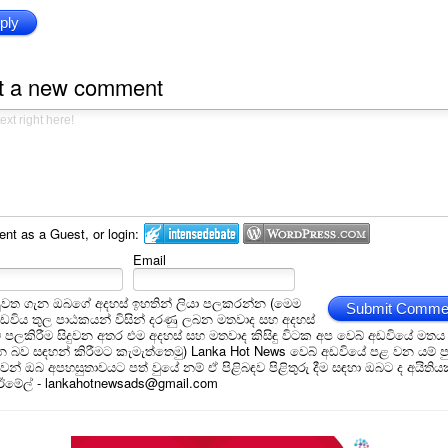
ply
t a new comment
t as a Guest, or login:
Email
ුවත ගැන ඔබගේ අදහස් ඉහතින් ලියා පලකරන්න (මෙම
Submit Comme
අඩවිය තුල පාඨකයන් විසින් දරණු ලබන මතවාද සහ අදහස්
ම් පලකිරීම සිදුවන අතර එම අදහස් සහ මතවාද කිසිඳු විටක අප වෙබ් අඩවියේ මතය
බව සඳහන් කිරීමට කැමැත්තෙමු) Lanka Hot News වෙබ් අඩවියේ පළ වන යම් ප
න් ඔබ අපහසුතාවයට පත් වුයේ නම් ඒ පිළිබඳව පිළිතුරු දීම සඳහා ඔබට ද අයිතිය
 ඊමේල් - lankahotnewsads@gmail.com