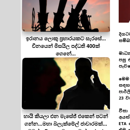
දිගට
ඉරානය ලොකු ප‍්‍රහාරයකට සැරසේ...
සම්
චීනයෙන් මිසයිල පද්ධති 400ක්
ගෙනේ...
මාධ්
පසු 
පැව
මෙම 
සඳහන
පාර්
23 ව
වීසා
හායි කියලා එන මැසේජ් එකෙන් පටන්
අයත්
ගන්න...මහා බ්ලැක්මේල් ජාවාරමක්...
ETA 