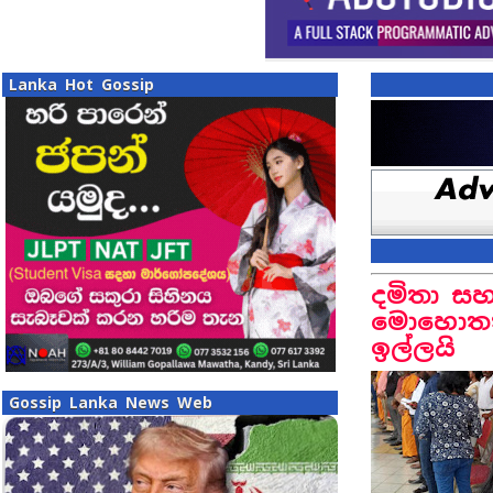
Lanka Hot Gossip
දමිතා ස
මොහොතක
ඉල්ලයි
Gossip Lanka News Web