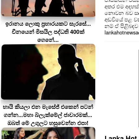
අතර එම අදහස්
නොවන බව සඳහන
අඩවියේ පළ වන
ඉරානය ලොකු ප‍්‍රහාරයකට සැරසේ...
නම් ඒ පිළිබඳව 
චීනයෙන් මිසයිල පද්ධති 400ක්
lankahotnews
ගෙනේ...
හායි කියලා එන මැසේජ් එකෙන් පටන්
ගන්න...මහා බ්ලැක්මේල් ජාවාරමක්...
ඔබත් මේ උගුලට හසුවෙන්න එපා!
Lanka Hot