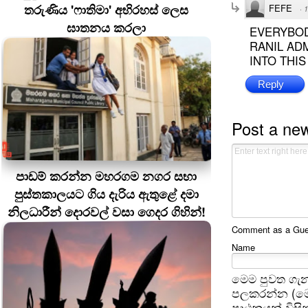
තරුණිය 'ෆාතිමා' අභිරහස් ලෙස
FEFE
·
1
ඝාතනය කරලා
EVERYBOD
RANIL AD
INTO THIS
Reply
Post a ne
පාඩම් කරන්න මහරගම නගර සභා
පුස්තකාලයට ගිය දැරිය ඇතුළේ දමා
නිලධාරීන් දොරවල් වසා ගෙදර ගිහින්!
Comment as a Guest
Name
මෙම පුවත ගැන
පලකරන්න (මෙ
පාඨකයන් විසින