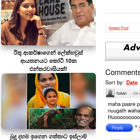
Newer Post
රිතූ ආකර්ෂාගෙන් ලේක්හවුස්
ආයතනයට කෝටී 10ක
එන්තරවාසියක්!
Comment
Sort by:
Date
hutan
·
126 
maha paare p
nuugath waha
Huooooooooo
Reply
බුදු දහම ඉගෙන ගත්තාට ඉස්ලාම්