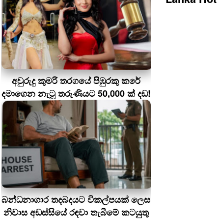
අවුරුදු කුමරි තරගයේ පිඹුරකු කරේ
දමාගෙන නැටූ තරුණියට 50,000 ක් දඩ!
බන්ධනාගාර තදබදයට විකල්පයක් ලෙස
නිවාස අඩස්සියේ රඳවා තැබීමේ කටයුතු