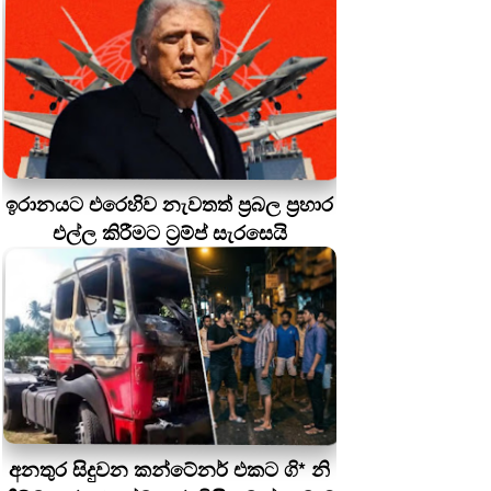
ඉරානයට එරෙහිව නැවතත් ප්‍රබල ප්‍රහාර
එල්ල කිරීමට ට්‍රම්ප් සැරසෙයි
අනතුර සිදුවන කන්ටේනර් එකට ගි* නි