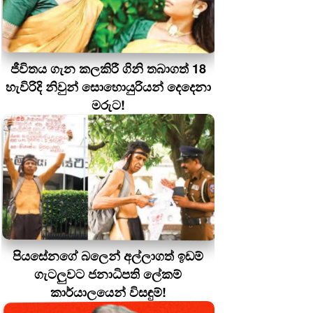
ජීවිතය ගැන කලකිරී ගිනි තබාගත් 18
හැවිරිදි නිවුන් සොහොයුරියන් දෙදෙනා
මරුට!
පියසේනගේ බලෙන් අල්ලාගත් ඉඩම්
ගැටලුවට ජනාධිපති ලේකම්
කාර්යාලයෙන් විසඳුම්!