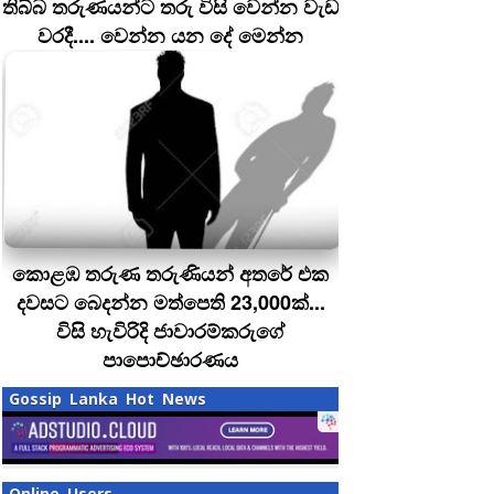
තිබ්බ තරුණයන්ට තරු විසි වෙන්න වැඩ
වරදී.... වෙන්න යන දේ මෙන්න
කොළඹ තරුණ තරුණියන් අතරේ එක
දවසට බෙදන්න මත්පෙති 23,000ක්...
විසි හැවිරිදි ජාවාරම්කරුගේ
පාපොච්ඡාරණය
Gossip Lanka Hot News
Online Users