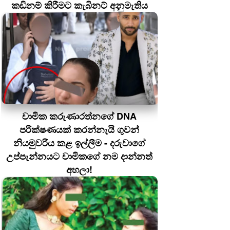
කඩිනම් කිරීමට කැබිනට් අනුමැතිය
චාමික කරුණාරත්නගේ DNA
පරීක්ෂණයක් කරන්නැයි ගුවන්
නියමුවරිය කළ ඉල්ලීම - දරුවාගේ
උප්පැන්නයට චාමිකගේ නම දාන්නත්
අහලා!