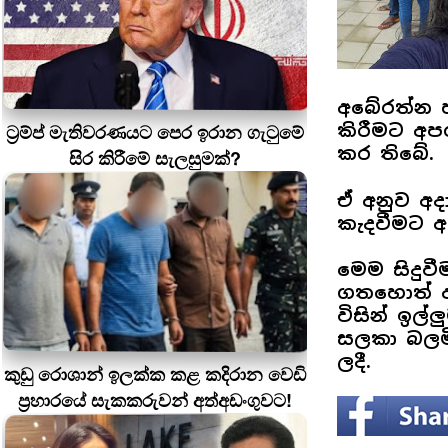
අබේරත්න 
ට්‍රම්ප් මැතිවරණයට පෙර ඉරාන ගැටුමේ
කිරීමට අප
කර තිබේ.
සිර කිරීමේ සැලසුමක්?
ඒ අනුව අද
කැදවීමට 
මෙම සිදුව
ගතහොත් අ
විසින් ඉල්
සලකා බලම
ලදී.
කුඩු රොශාන් ඉලක්ක කළ කදිරාන වෙඩි
ප්‍රහාරයේ සැකකරුවන් අත්අඩංගුවට!