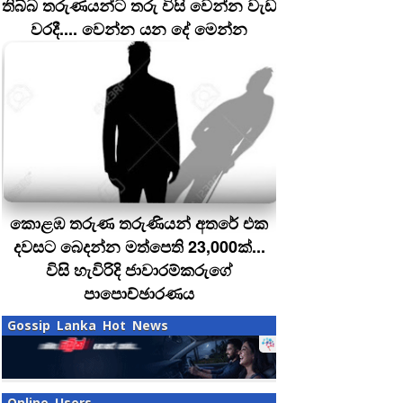
තිබ්බ තරුණයන්ට තරු විසි වෙන්න වැඩ
වරදී.... වෙන්න යන දේ මෙන්න
කොළඹ තරුණ තරුණියන් අතරේ එක
දවසට බෙදන්න මත්පෙති 23,000ක්...
විසි හැවිරිදි ජාවාරම්කරුගේ
පාපොච්ඡාරණය
Gossip Lanka Hot News
Online Users