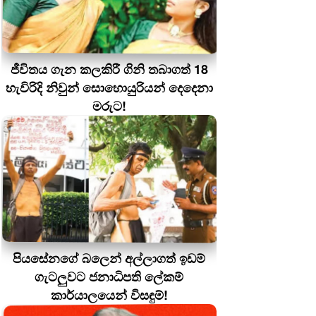
ජීවිතය ගැන කලකිරී ගිනි තබාගත් 18
හැවිරිදි නිවුන් සොහොයුරියන් දෙදෙනා
මරුට!
පියසේනගේ බලෙන් අල්ලාගත් ඉඩම්
ගැටලුවට ජනාධිපති ලේකම්
කාර්යාලයෙන් විසඳුම්!