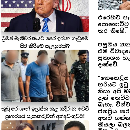
එරෙහිව පැ
පොහොට්ටු 
කර තිබේ.
ට්‍රම්ප් මැතිවරණයට පෙර ඉරාන ගැටුමේ
පසුගිය 202
සිර කිරීමේ සැලසුමක්?
එම විවාද
ප්‍රකාශය 
දැක්වේ.
“කෙහෙළිය 
හරියට ඉටු
නිසා අපි 
දැන් කෙවි
බැහැ. විශ
කුඩු රොශාන් ඉලක්ක කළ කදිරාන වෙඩි
ජනප්‍රිය ක
ප්‍රහාරයේ සැකකරුවන් අත්අඩංගුවට!
අතට ගන්න
කියලා බලන