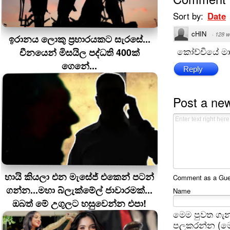
Sort by:
Date
cHIN
·
128 w
ඉරානය ලොකු ප‍්‍රහාරයකට සැරසේ...
කෝච්චියේ ම
චීනයෙන් මිසයිල පද්ධති 400ක්
ගෙනේ...
Reply
Post a ne
හායි කියලා එන මැසේජ් එකෙන් පටන්
Comment as a Guest
ගන්න...මහා බ්ලැක්මේල් ජාවාරමක්...
Name
ඔබත් මේ උගුලට හසුවෙන්න එපා!
මෙම පුවත ගැන
පලකරන්න (මෙ