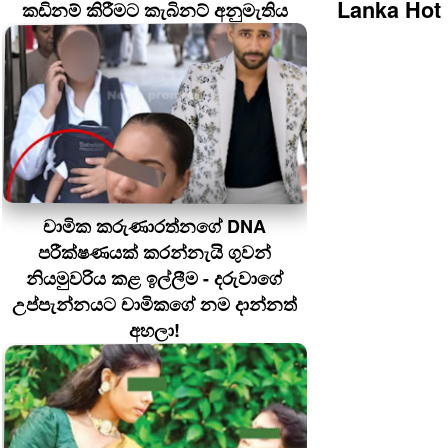
Lanka Hot
කඩිනම් කිරීමට කැබිනට් අනුමැතිය
චාමික කරුණාරත්නගේ DNA
පරීක්ෂණයක් කරන්නැයි ගුවන්
නියමුවරිය කළ ඉල්ලීම - දරුවාගේ
උප්පැන්නයට චාමිකගේ නම දාන්නත්
අහලා!