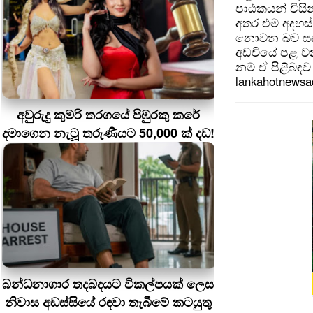
පාඨකයන් විසින
අතර එම අදහස්
නොවන බව සඳහන
අඩවියේ පළ වන
නම් ඒ පිළිබඳව 
lankahotnews
අවුරුදු කුමරි තරගයේ පිඹුරකු කරේ
දමාගෙන නැටූ තරුණියට 50,000 ක් දඩ!
බන්ධනාගාර තදබදයට විකල්පයක් ලෙස
නිවාස අඩස්සියේ රඳවා තැබීමේ කටයුතු