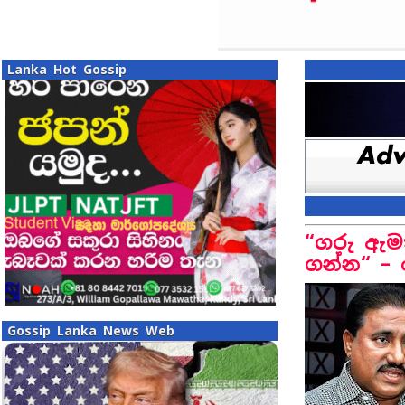
Lanka Hot Gossip
“ගරු ඇමත
ගන්න“ –
Gossip Lanka News Web