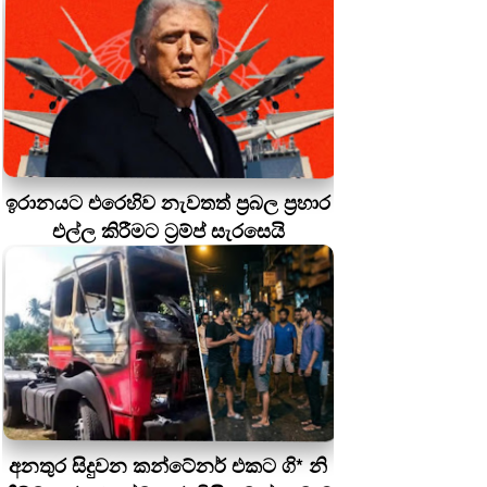
ඉරානයට එරෙහිව නැවතත් ප්‍රබල ප්‍රහාර
එල්ල කිරීමට ට්‍රම්ප් සැරසෙයි
අනතුර සිදුවන කන්ටේනර් එකට ගි* නි