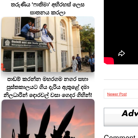
තරුණිය 'ෆාතිමා' අභිරහස් ලෙස
ඝාතනය කරලා
පාඩම් කරන්න මහරගම නගර සභා
පුස්තකාලයට ගිය දැරිය ඇතුළේ දමා
නිලධාරීන් දොරවල් වසා ගෙදර ගිහින්!
Newer Post
Comment