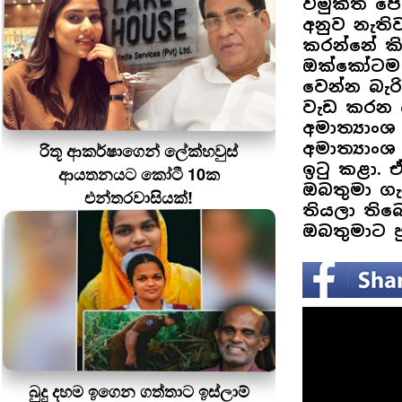
විමුක්ති 
අනුව නැති
කරන්නේ කි
ඔක්කෝටම ව
වෙන්න බැර
වැඩ කරන 
අමාත්‍යාං
අමාත්‍යාං
රිතූ ආකර්ෂාගෙන් ලේක්හවුස්
ඉටු කළා.
ආයතනයට කෝටී 10ක
ඔබතුමා ගැ
එන්තරවාසියක්!
තියලා තිබ
ඔබතුමාට පු
බුදු දහම ඉගෙන ගත්තාට ඉස්ලාම්