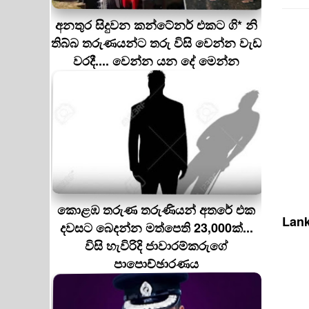
අනතුර සිදුවන කන්ටේනර් එකට ගි* නි
තිබ්බ තරුණයන්ට තරු විසි වෙන්න වැඩ
වරදී.... වෙන්න යන දේ මෙන්න
කොළඹ තරුණ තරුණියන් අතරේ එක
Lank
දවසට බෙදන්න මත්පෙති 23,000ක්...
විසි හැවිරිදි ජාවාරම්කරුගේ
පාපොච්ඡාරණය