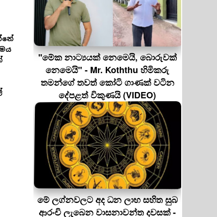
්නේ
රමය
''මේක නාට්‍යයක් නෙමෙයි, බොරුවක්
්
නෙමෙයි" - Mr. Koththu හිමිකරු
තමන්ගේ තවත් කෝටි ගාණක් වටින
්
දේපළත් විකුණයි (VIDEO)
මේ ලග්නවලට අද ධන ලාභ සහිත සුබ
ආරංචි ලැබෙන වාසනාවන්ත දවසක් -