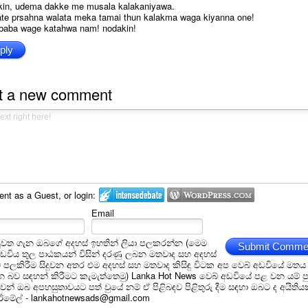
kin, udema dakke me musala kalakaniyawa.
ate prsahna walata meka tamai thun kalakma waga kiyanna one!
baba wage katahwa nam! nodakin!
ply
t a new comment
t as a Guest, or login:
Email
ුවත ගැන ඔබගේ අදහස් ඉහතින් ලියා පලකරන්න (මෙම
Submit Comme
අඩවිය තුල පාඨකයන් විසින් දරණු ලබන මතවාද සහ අදහස්
ම් පලකිරීම සිදුවන අතර එම අදහස් සහ මතවාද කිසිඳු විටක අප වෙබ් අඩවියේ මතය
බව සඳහන් කිරීමට කැමැත්තෙමු) Lanka Hot News වෙබ් අඩවියේ පළ වන යම් ප
න් ඔබ අපහසුතාවයට පත් වුයේ නම් ඒ පිළිබඳව පිළිතුරු දීම සඳහා ඔබට ද අයිතිය
 ඊමේල් - lankahotnewsads@gmail.com