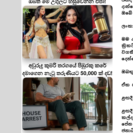
ඔබත් මේ උගුලට හසුවෙන්න එපා!
ඡන්ද
දාන්
ඔබේ 
ලංකා
මම ද
ක්‍ර
වගකී
දෙන්
අවුරුදු කුමරි තරගයේ පිඹුරකු කරේ
දමාගෙන නැටූ තරුණියට 50,000 ක් දඩ!
ඔබත
ඒක හ
ළඟද
ළඟදී
කල්ද
පේන 
ජනා