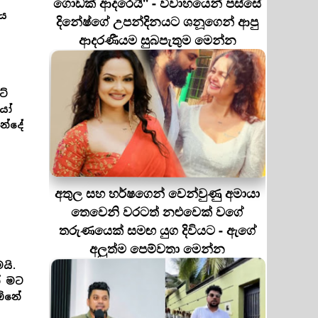
ගොඩක් ආදරෙයි'' - විවාහයෙන් පස්සේ
දය
දිනේෂ්ගේ උපන්දිනයට ශනූගෙන් ආපු
ආදරණීයම සුබපැතුම මෙන්න
ටේ
කයෝ
න්දේ
අතුල සහ හර්ෂගෙන් වෙන්වුණු අමායා
තෙවෙනි වරටත් නළුවෙක් වගේ
තරුණයෙක් සමඟ යුග දිවියට - ඇගේ
අලුත්ම පෙම්වතා මෙන්න
යි.
් මට
 ඕනේ