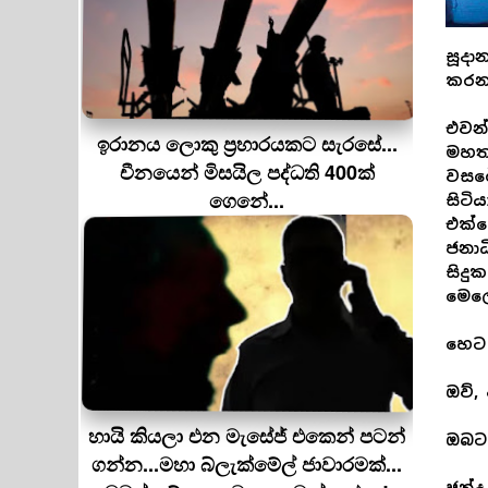
සූද
කරන
එවන්
ඉරානය ලොකු ප‍්‍රහාරයකට සැරසේ...
මහත
චීනයෙන් මිසයිල පද්ධති 400ක්
වසරේ
ගෙනේ...
සිටි
එක්ව
ජනාධ
සිදු
මෙලෙ
හෙට 
ඔව්,
හායි කියලා එන මැසේජ් එකෙන් පටන්
ඔබට 
ගන්න...මහා බ්ලැක්මේල් ජාවාරමක්...