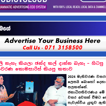
ලි නැහැ කියලා ඡන්ද කල් දාන්න බැහැ – හිටපු
ිවරණ කොමසාරිස් කියපු කතාව
2024 මැතිවරණ වසර
ලෙසයි බොහෝ දෙනා
සලකන්නේ.
ජනාධිපතිවරණය මේ
වසර අවසන් වීමට ප
පැවැත්විය යුතුව ඇති