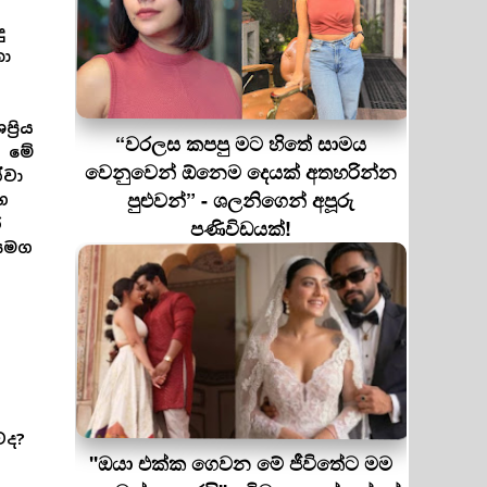
ු
ා
‍රිය
“වරලස කපපු මට හිතේ සාමය
ය මේ
වෙනුවෙන් ඕනෙම දෙයක් අතහරින්න
්වා
පුළුවන්” - ශලනිගෙන් අපූරු
ග
ේ
පණිවිඩයක්!
 සමග
වද?
''ඔයා එක්ක ගෙවන මේ ජීවිතේට මම