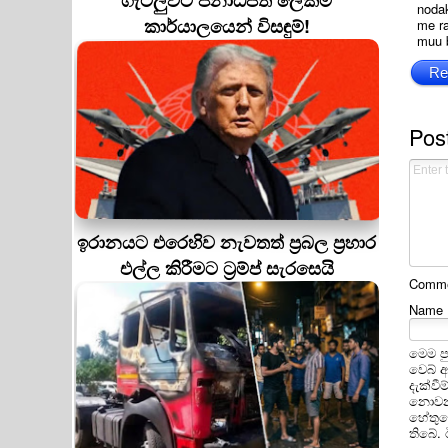
ගැටලුවට ජනාධිපති ලේකම්
noda
කාර්යාලයෙන් විසඳුම්!
me r
muu 
Re
Pos
ඉරානයට එරෙහිව නැවතත් ප්‍රබල ප්‍රහාර
එල්ල කිරීමට ට්‍රම්ප් සැරසෙයි
Commen
Name
මෙම ප
වෙබ් 
දැක්වී
නොවන 
හේතුවෙ
තිබේ.