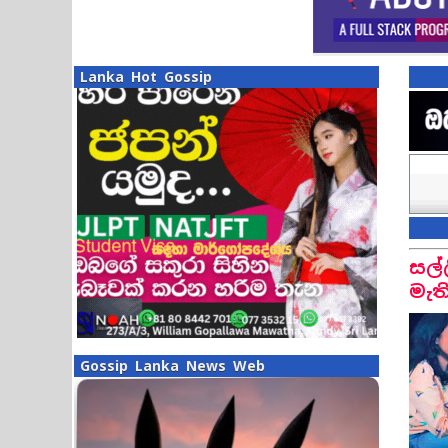
Lanka Hot Gossip
සල්
මැත
Gossip Lanka News Web