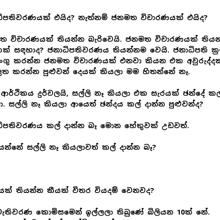
ිපතිවරණයක් එයිද? නැත්නම් ජනමත විචාරණයක් එයිද?
 විචාරණයක් තියන්න බැරිවෙයි. ජනමත විචාරණයක් තියන
් සඳහාද? ජනාධිපතිවරණය තියන්නම වෙයි. ජනාධිපති ක්‍
ගු කරන්න ජනමත විචාරණයක් එනවා කියන එක අවුරුද්දක
ත කරන්න පුළුවන් දෙයක් කියලා මම හිතන්නේ නෑ.
ආර්ථිකය දුර්වලයි, සල්ලි නෑ කියලා එක සැරයක් ඡන්දේ කල
මා. සල්ලි නෑ කියලා ආයෙත් ඡන්දය කල් දාන්න පුළුවන්ද?
ිපතිවරණය කල් දාන්න බෑ මොන හේතුවක් උඩවත්.
යන්නේ සල්ලි නෑ කියලාවත් කල් දාන්න බෑ?
යක් තියන්න කීයක් විතර වියදම් වෙනවද?
මැතිවරණ කොමිසමෙන් ඉල්ලලා තිබුණේ බිලියන 10ක් නේ.