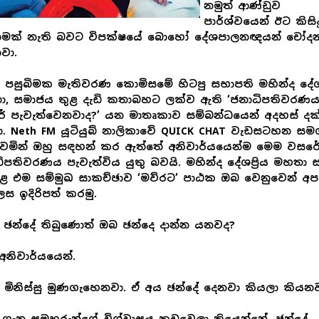
නමුත් ආණ්ඩුව
පාර්ශ්වයෙන් ඊට කිසිද
ානමක් නැති බවට විපක්ෂයේ බොහෝ දේශපාලනඥයන් චෝදන
වා.
 පසුබිමක මැතිවරණ කොමිසමේ හිටපු සභාපති මහින්ද දේශප්
ා, සමාජය තුළ දැඩි කතාබහට ලක්ව ඇති ‘ජනාධිපතිවරණ
 පැවැත්වෙනවාද?’ යන මාතෘකාව සම්බන්ධයෙන් අදහස් දක
යා. Neth FM යූටියුබ් නාලිකාවේ QUICK CHAT වැඩසටහන සම
ෙමින් ඔහු සඳහන් කර ඇත්තේ අනිවාර්යයෙන්ම මෙම වසර
ිපතිවරණය පැවැත්විය යුතු බවයි. මහින්ද දේශප්‍රිය මහතා
කළ එම සම්මුඛ සාකච්ඡාව ‘මව්රට’ පාඨක ඔබ වෙනුවෙන් අප
ස ඉදිරිපත් කරමු.
ඡන්දේ තිබුණොත් ඔබ ඡන්දෙ දාන්න යනවද?
 අනිවාර්යයෙන්.
මිනිස්සු මුණගැහෙනවා. ඒ අය ඡන්දේ දෙනවා කියලා කියන