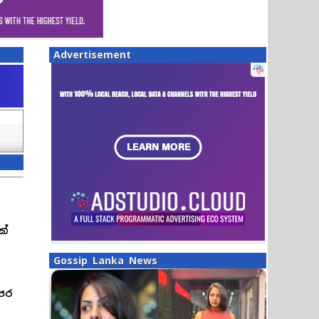
Advertisement
ක්
Gossip Lanka News
ෙර