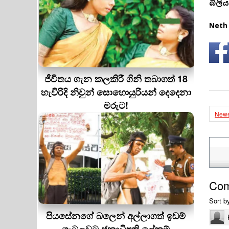
බිලි
Neth
ජීවිතය ගැන කලකිරී ගිනි තබාගත් 18
හැවිරිදි නිවුන් සොහොයුරියන් දෙදෙනා
මරුට!
Newe
Co
Sort b
පියසේනගේ බලෙන් අල්ලාගත් ඉඩම්