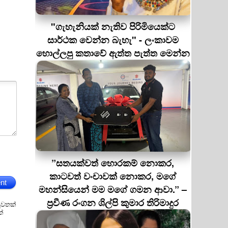
"ගැහැනියක් නැතිව පිරිමියෙක්ට
සාර්ථක වෙන්න බැහැ" - ලංකාවම
හොල්ලපු කතාවේ ඇත්ත පැත්ත මෙන්න
”සතයක්වත් හොරකම් නොකර,
කාටවත් වංචාවක් නොකර, මගේ
nt
මහන්සියෙන් මම මගේ ගමන ආවා.” –
ප්‍රවීණ රංගන ශිල්පි කුමාර තිරිමාදුර
ුවතක්
ක්