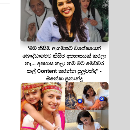
'මම කිසිම ආගමකට විශේෂයෙන්
බෞද්ධාගමට කිසිම අපහාසයක් කරලා
නෑ... අපහාස කළා නම් මට මෙච්චර
කල් Content කරන්න පුලුවන්ද'' -
මනේෂා ප්‍රනාන්දු