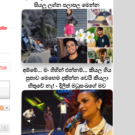
සියලු ලග්න පලාපල මෙන්න
Post
අම්මේ... මං ගිහින් එන්නම්... කියල ගිය
පුතාව මෙහෙම දකින්න වෙයි කියලා
හිතුවේ නෑ! - දිලිත් මධුසංඛගේ මව