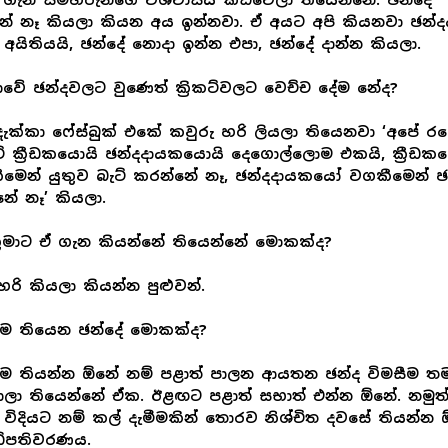
 ගැන සමහරුන්ගේ විශ්වාසය කඩවෙලා තියෙන්නේ. ඡන්දේ
නේ නෑ කියලා කියන අය ඉන්නවා. ඒ අයට අපි කියනවා ඡන්
අයිතියයි, ඡන්දේ නොදා ඉන්න එපා, ඡන්දේ දාන්න කියලා.
වේ ඡන්දවලට වුණෙත් ක්‍රිකට්වලට වෙච්ච දේම නේද?
ැක්කා ෆේස්බුක් එකේ කවුරු හරි ලියලා තියෙනවා ‘අපේ ර
ිකට් ක්‍රීඩකයොයි ඡන්දදායකයොයි දෙගොල්ලොම එකයි, ක්‍රීඩ
මෙන් යුතුව බැට් කරන්නේ නෑ, ඡන්දදායකයෝ වගකීමෙන් ඡ
නේ නෑ’ කියලා.
ුමාට ඒ ගැන කියන්නේ තියෙන්නේ මොකක්ද?
රි කියලා කියන්න පුළුවන්.
ීම තියෙන ඡන්දේ මොකක්ද?
ම තියන්න ඕනේ නම් පළාත් පාලන ආයතන ඡන්ද විමසීම තම
ාලා තියෙන්නේ ඒක. ඊළඟට පළාත් සභාත් එන්න ඕනේ. නමුත
විදියට නම් කල් දැමීමකින් තොරව නිශ්චිත දවසේ තියන්න
ධිපතිවරණය.