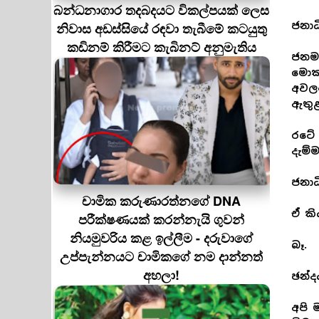
බන්ධනාගාර තදබදයට විකල්පයක් ලෙස
නිවාස අඩස්සියේ රඳවා තැබීමේ කටයුතු
ජනාධ
කඩිනම් කිරීමට කැබිනට් අනුමැතිය
ජනමත
මොකක
අවලං
ඇතුළ
රටේ 
දැම්
ජනාධ
චාමික කරුණාරත්නගේ DNA
ඒ කි
පරීක්ෂණයක් කරන්නැයි ගුවන්
නියමුවරිය කළ ඉල්ලීම - දරුවාගේ
බෑ.
උප්පැන්නයට චාමිකගේ නම දාන්නත්
අහලා!
ඡන්ද
අපි 