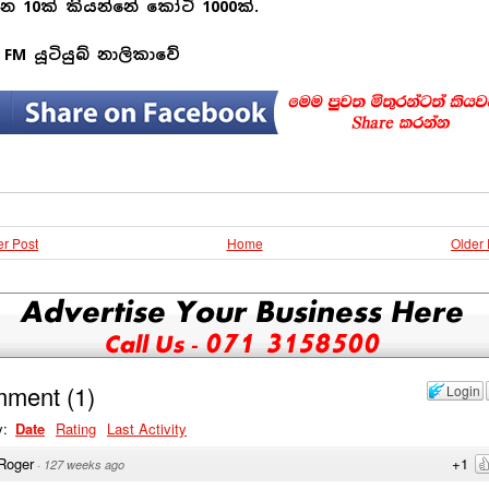
යන 10ක් කියන්නේ කෝටි 1000ක්.
 FM යූටියුබ් නාලිකාවේ
r Post
Home
Older 
mment
(
1
)
Login
y:
Date
Rating
Last Activity
Roger
+1
·
127 weeks ago