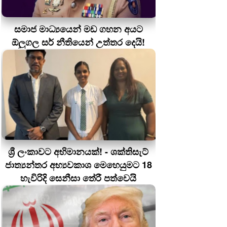
සමාජ මාධ්‍යයෙන් මඩ ගහන අයට
ඕලුගල සර් නීතියෙන් උත්තර දෙයි!
ශ්‍රී ලංකාවට අභිමානයක්! - ශක්තිසැට්
ජාත්‍යන්තර අභ්‍යවකාශ මෙහෙයුමට 18
හැවිරිදි සෙනීසා තේරී පත්වෙයි