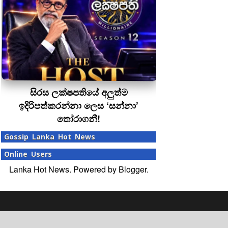
සිරස ලක්ෂපතියේ අලුත්ම
ඉදිරිපත්කරන්නා ලෙස ‘සන්නා’
තෝරාගනී!
Gossip Lanka Hot News
Online Users
Lanka Hot News. Powered by
Blogger
.