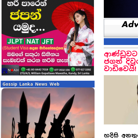
ආණ්ඩුවට
ජගත් දිවු
වාඩිවෙයි!
Gossip Lanka News Web
හදිසි අනතු