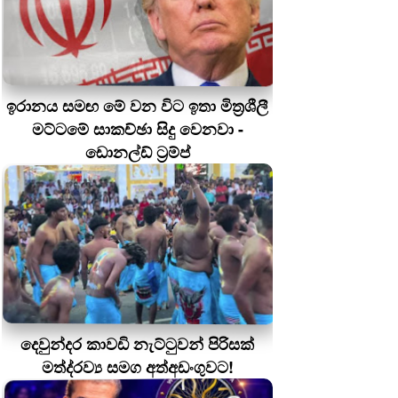
ඉරානය සමඟ මේ වන විට ඉතා මිත්‍රශීලී
මට්ටමේ සාකච්ඡා සිදු වෙනවා -
ඩොනල්ඩ් ට්‍රම්ප්
දෙවුන්දර කාවඩි නැට්ටුවන් පිරිසක්
මත්ද‍්‍රව්‍ය සමග අත්අඩංගුවට!