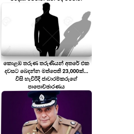
කොළඹ තරුණ තරුණියන් අතරේ එක
දවසට බෙදන්න මත්පෙති 23,000ක්...
විසි හැවිරිදි ජාවාරම්කරුගේ
පාපොච්ඡාරණය