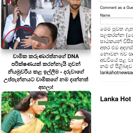
Comment as a Guest
Name
මෙම පුවත ගැන
පලකරන්න (මෙ
පාඨකයන් විසින
අතර එම අදහස්
නොවන බව සඳහන
චාමික කරුණාරත්නගේ DNA
අඩවියේ පළ වන
පරීක්ෂණයක් කරන්නැයි ගුවන්
නම් ඒ පිළිබඳව 
නියමුවරිය කළ ඉල්ලීම - දරුවාගේ
lankahotnews
උප්පැන්නයට චාමිකගේ නම දාන්නත්
අහලා!
Lanka Hot