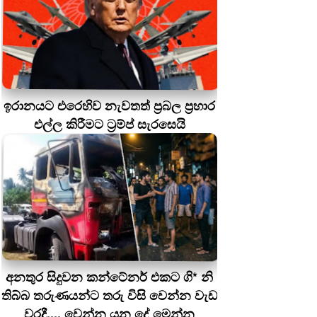
ඉරානයට එරෙහිව නැවතත් ප්‍රබල ප්‍රහාර
එල්ල කිරීමට ට්‍රම්ප් සැරසෙයි
අනතුර සිදුවන කන්ටේනර් එකට ගි* නි
තිබ්බ තරුණයන්ට තරු විසි වෙන්න වැඩ
වරදී.... වෙන්න යන දේ මෙන්න