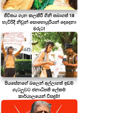
ජීවිතය ගැන කලකිරී ගිනි තබාගත් 18
හැවිරිදි නිවුන් සොහොයුරියන් දෙදෙනා
මරුට!
පියසේනගේ බලෙන් අල්ලාගත් ඉඩම්
ගැටලුවට ජනාධිපති ලේකම්
කාර්යාලයෙන් විසඳුම්!