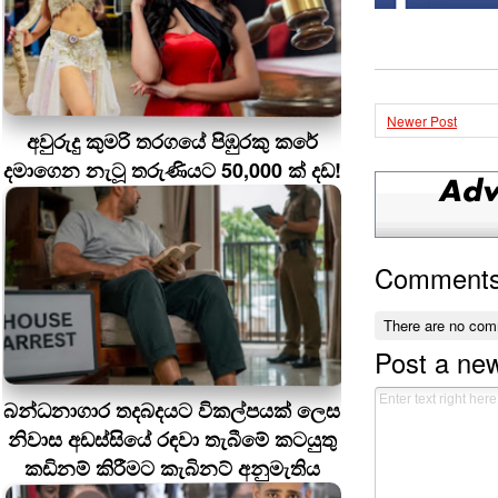
Newer Post
අවුරුදු කුමරි තරගයේ පිඹුරකු කරේ
දමාගෙන නැටූ තරුණියට 50,000 ක් දඩ!
Comment
There are no com
Post a ne
බන්ධනාගාර තදබදයට විකල්පයක් ලෙස
නිවාස අඩස්සියේ රඳවා තැබීමේ කටයුතු
කඩිනම් කිරීමට කැබිනට් අනුමැතිය