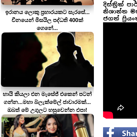
දිස්ත්‍රික් 
ඉරානය ලොකු ප‍්‍රහාරයකට සැරසේ...
නිශාන්ත මහ
ජගත් ප්‍රි
චීනයෙන් මිසයිල පද්ධති 400ක්
ගෙනේ...
හායි කියලා එන මැසේජ් එකෙන් පටන්
ගන්න...මහා බ්ලැක්මේල් ජාවාරමක්...
ඔබත් මේ උගුලට හසුවෙන්න එපා!