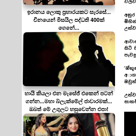
වලවා
ඉරානය ලොකු ප‍්‍රහාරයකට සැරසේ...
අනුර
චීනයෙන් මිසයිල පද්ධති 400ක්
මිහි
ගෙනේ...
උන්ව
ආවාස
සිටි
පැවස
‘ඔ්ක
අාගම
ඔවුන
හායි කියලා එන මැසේජ් එකෙන් පටන්
උන්ව
ගන්න...මහා බ්ලැක්මේල් ජාවාරමක්...
සාකච
ඔබත් මේ උගුලට හසුවෙන්න එපා!