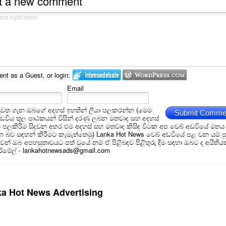
t a new comment
t as a Guest, or login:
Email
ුවත ගැන ඔබගේ අදහස් ඉහතින් ලියා පලකරන්න (මෙම
Submit Comme
අඩවිය තුල පාඨකයන් විසින් දරණු ලබන මතවාද සහ අදහස්
ම් පලකිරීම සිදුවන අතර එම අදහස් සහ මතවාද කිසිඳු විටක අප වෙබ් අඩවියේ මතය
බව සඳහන් කිරීමට කැමැත්තෙමු) Lanka Hot News වෙබ් අඩවියේ පළ වන යම් ප
න් ඔබ අපහසුතාවයට පත් වුයේ නම් ඒ පිළිබඳව පිළිතුරු දීම සඳහා ඔබට ද අයිතිය
 ඊමේල් - lankahotnewsads@gmail.com
a Hot News Advertising