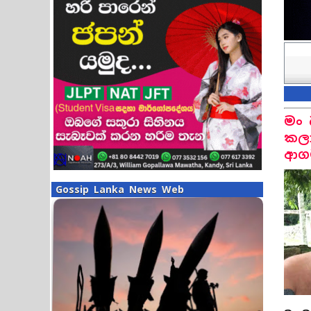
මං 
කලා
ආගම
Gossip Lanka News Web