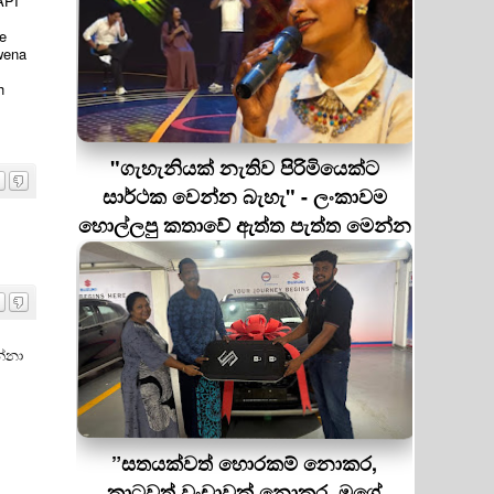
API
e
wena
h
"ගැහැනියක් නැතිව පිරිමියෙක්ට
සාර්ථක වෙන්න බැහැ" - ලංකාවම
හොල්ලපු කතාවේ ඇත්ත පැත්ත මෙන්න
්නා
”සතයක්වත් හොරකම් නොකර,
කාටවත් වංචාවක් නොකර, මගේ