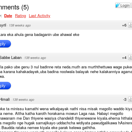
mments
(
5
)
Login
y:
Date
Rating
Last Activity
syril
+6
·
138 weeks ago
kara eka ahula gena badaganin ube ahawal eke
ply
Sabbe Laban
+4
·
138 weeks ago
ila pako ube genu 3 nul badinne reta neda.muth ara murththettuwa wage puke
a karana kahakadayek,uba badina noolwala balayak nehe kalakanniya agam
wa.
ply
Himali
-3
·
138 weeks ago
ke ta minissu kamathi wena wikalpayak nathi nisa misak megollo waddo kiya
ala neme. Attha katha karoth horakama mowun Laga naa. Habayi megollo
anawanam me Dan thiyene wasiya chandeldi thiyenewane kiyala.ehema hithal
a megollo nge hugak samajikayo uddachcha widiyata pawudgalikawa hAsiren
 Baudda rataka nemee kiyala eke parak kelewa gaththa.