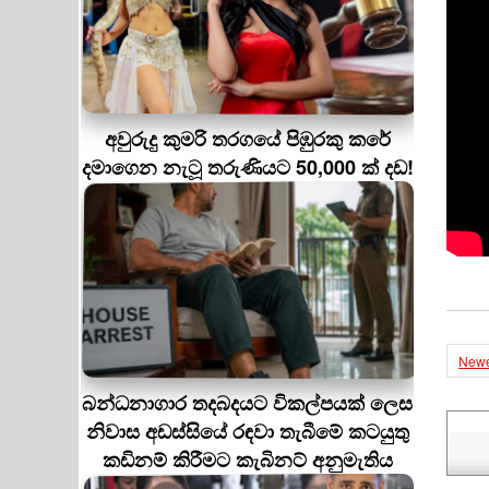
අවුරුදු කුමරි තරගයේ පිඹුරකු කරේ
දමාගෙන නැටූ තරුණියට 50,000 ක් දඩ!
Newe
බන්ධනාගාර තදබදයට විකල්පයක් ලෙස
නිවාස අඩස්සියේ රඳවා තැබීමේ කටයුතු
කඩිනම් කිරීමට කැබිනට් අනුමැතිය