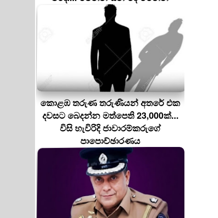
කොළඹ තරුණ තරුණියන් අතරේ එක
දවසට බෙදන්න මත්පෙති 23,000ක්...
විසි හැවිරිදි ජාවාරම්කරුගේ
පාපොච්ඡාරණය