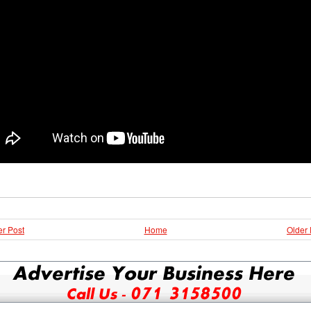
r Post
Home
Older 