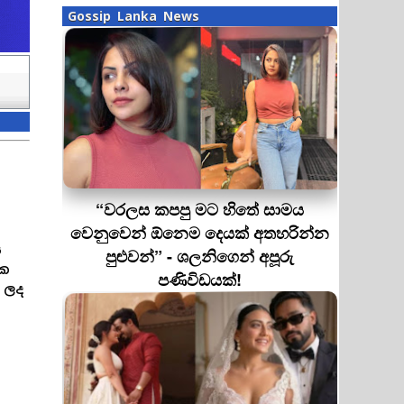
Gossip Lanka News
“වරලස කපපු මට හිතේ සාමය
වෙනුවෙන් ඕනෙම දෙයක් අතහරින්න
ය
පුළුවන්” - ශලනිගෙන් අපූරු
යක
පණිවිඩයක්!
 ලද