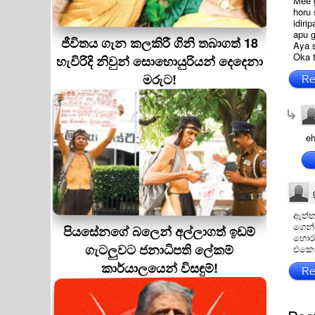
Mee 
horu
idiri
apu 
ජීවිතය ගැන කලකිරී ගිනි තබාගත් 18
Aya 
Oka 
හැවිරිදි නිවුන් සොහොයුරියන් දෙදෙනා
මරුට!
Re
e
ඇත්ත
ගෙන්
පියසේනගේ බලෙන් අල්ලාගත් ඉඩම්
හොර 
ගැටලුවට ජනාධිපති ලේකම්
එකෙක
කාර්යාලයෙන් විසඳුම්!
Re