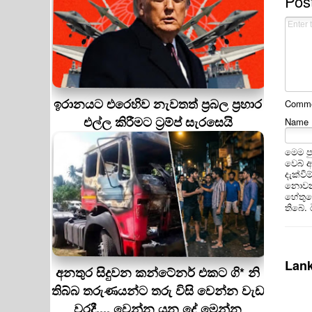
Pos
ඉරානයට එරෙහිව නැවතත් ප්‍රබල ප්‍රහාර
Commen
එල්ල කිරීමට ට්‍රම්ප් සැරසෙයි
Name
මෙම ප
වෙබ් 
දැක්වී
නොවන 
හේතුවෙ
තිබේ.
Lank
අනතුර සිදුවන කන්ටේනර් එකට ගි* නි
තිබ්බ තරුණයන්ට තරු විසි වෙන්න වැඩ
වරදී.... වෙන්න යන දේ මෙන්න