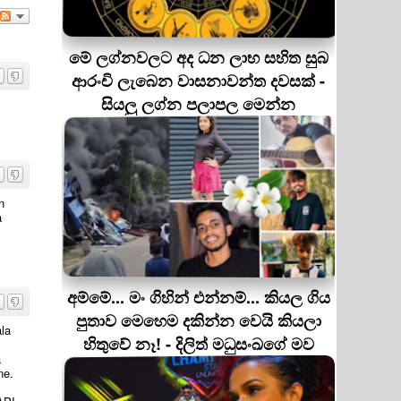
මේ ලග්නවලට අද ධන ලාභ සහිත සුබ
ආරංචි ලැබෙන වාසනාවන්ත දවසක් -
සියලු ලග්න පලාපල මෙන්න
n
a
අම්මේ... මං ගිහින් එන්නම්... කියල ගිය
පුතාව මෙහෙම දකින්න වෙයි කියලා
la
හිතුවේ නෑ! - දිලිත් මධුසංඛගේ මව
a
ne.