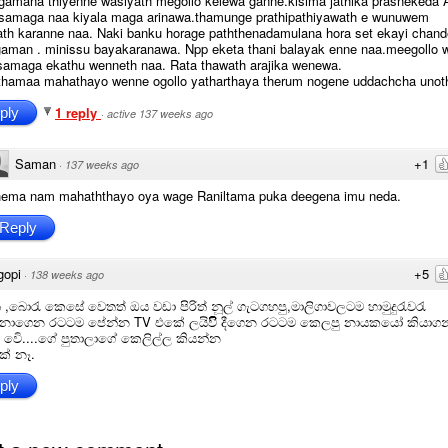
gamana thiyenne wasiyath megollo kelewa ganne.kisima jathika prasnekeda 
 samaga naa kiyala maga arinawa.thamunge prathipathiyawath e wunuwem
path karanne naa. Naki banku horage paththenadamulana hora set ekayi chand
gaman . minissu bayakaranawa. Npp eketa thani balayak enne naa.meegollo 
samaga ekathu wenneth naa. Rata thawath arajika wenewa.
thamaa mahathayo wenne ogollo yatharthaya therum nogene uddachcha unot
1 reply
ply
·
active 137 weeks ago
Saman
+1
·
137 weeks ago
hema nam mahaththayo oya wage Raniltama puka deegena imu neda.
Reply
gopi
+5
·
138 weeks ago
 ,බොරැ කෙසේ වෙතත් ඔය වඩා පිරිත් නූල් ගැටගහපු,මාලිගාවලටම හාමුදුරැවරැ
නාගෙන රටටම පේන්න TV එකේ ලයිවිිිි දීගෙන රටටම කෙලපු නායකයෝ කියාගන
වෙි....ගේ පුතාලාගේ කෙලිල්ල කියන්න
් නෑ.
ply