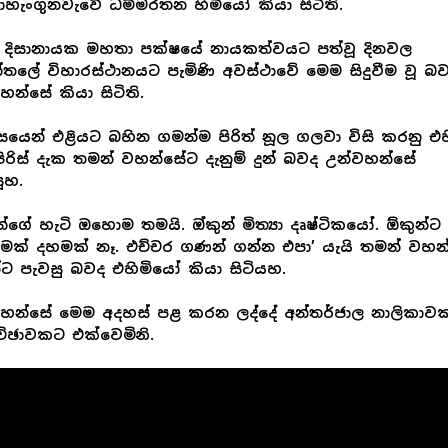
හැංගුනවැවේ ධම්මරතන හිමියෝ කියා සිටිති.
 දිසානායක මහතා පක්ෂයේ නායකත්වයට පත්වූ දිනවල
න්තලේ විහාරස්ථානයට පැමිණි අවස්ථාවේ මෙම සිදුවීම වූ බ
හන්සේ කියා සිටිති.
යෙන් එළියට බහින ගමන්ම පිරිත් නූල ගලවා විසි කරනු එහ
 පිරිස් දැක තමන් වහන්සේට දැනුම් දුන් බවද උන්වහන්සේ
ූහ.
ුන්ගේ හැටි ඔහොම තමයි. ඔ්කුන් මිත්‍යා දෘෂ්ටිකයෝ. ඕකුන්ට
ක් දහමක් නෑ. එච්චර ගණන් ගන්න එපා’ යැයි තමන් වහන
්ට පැවසු බවද එහිමියෝ කියා සිටියහ.
හන්සේ මෙම අදහස් පළ කරන ලද්දේ අන්තර්ජාල නාලිකාව
්ඡාවකට එක්වෙමිනි.