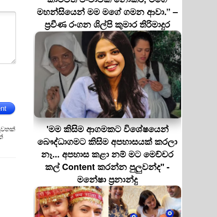
මහන්සියෙන් මම මගේ ගමන ආවා.” –
ප්‍රවීණ රංගන ශිල්පි කුමාර තිරිමාදුර
nt
'මම කිසිම ආගමකට විශේෂයෙන්
ුවතක්
ක්
බෞද්ධාගමට කිසිම අපහාසයක් කරලා
නෑ... අපහාස කළා නම් මට මෙච්චර
කල් Content කරන්න පුලුවන්ද'' -
මනේෂා ප්‍රනාන්දු