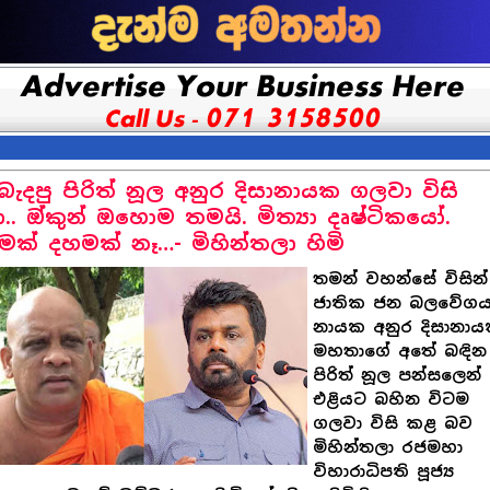
බැදපු පිරිත් නූල අනුර දිසානායක ගලවා විසි
.. ඔ්කුන් ඔහොම තමයි. මිත්‍යා දෘෂ්ටිකයෝ.
ක් දහමක් නෑ…- මිහින්තලා හිමි
තමන් වහන්සේ විසින්
ජාතික ජන බලවේග
නායක අනුර දිසානා
මහතාගේ අතේ බඳින
පිරිත් නූල පන්සලෙන්
එළියට බහින විටම
ගලවා විසි කළ බව
මිහින්තලා රජමහා
විහාරාධිපති පූජ්‍ය