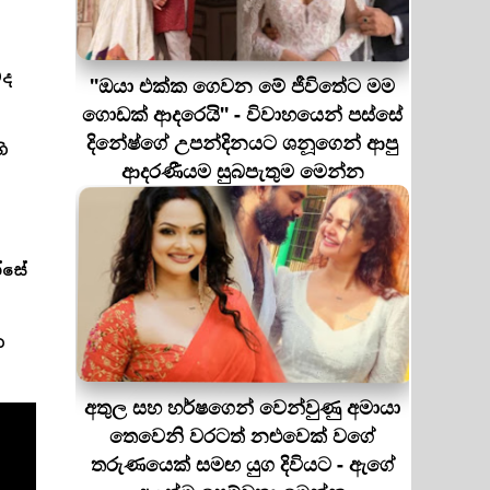
වද
''ඔයා එක්ක ගෙවන මේ ජීවිතේට මම
ගොඩක් ආදරෙයි'' - විවාහයෙන් පස්සේ
දිනේෂ්ගේ උපන්දිනයට ශනූගෙන් ආපු
ි
ආදරණීයම සුබපැතුම මෙන්න
්සේ
ක
අතුල සහ හර්ෂගෙන් වෙන්වුණු අමායා
තෙවෙනි වරටත් නළුවෙක් වගේ
තරුණයෙක් සමඟ යුග දිවියට - ඇගේ