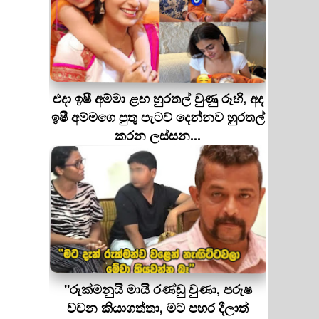
එදා ඉෂී අම්මා ළඟ හුරතල් වුණු රූහි, අද
ඉෂී අම්මගෙ පුතු පැටව් දෙන්නව හුරතල්
කරන ලස්සන...
''රුක්මනුයි මායි රණ්ඩු වුණා, පරුෂ
වචන කියාගත්තා, මට පහර දීලාත්