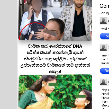
Co
Sort b
wisi 
Re
චාමික කරුණාරත්නගේ DNA
පරීක්ෂණයක් කරන්නැයි ගුවන්
ane r
නියමුවරිය කළ ඉල්ලීම - දරුවාගේ
hamb
kana
උප්පැන්නයට චාමිකගේ නම දාන්නත්
අහලා!
Re
Npp e
hith
hith
tham
Meka