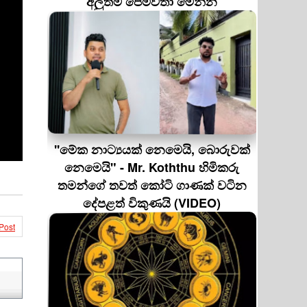
අලුත්ම පෙම්වතා මෙන්න
''මේක නාට්‍යයක් නෙමෙයි, බොරුවක්
නෙමෙයි" - Mr. Koththu හිමිකරු
තමන්ගේ තවත් කෝටි ගාණක් වටින
දේපළත් විකුණයි (VIDEO)
Post