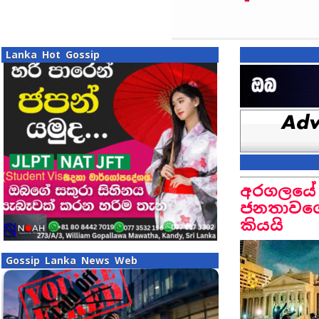
Lanka Hot Gossip
අරගලයේ 
ජනතාවගෙන
කියයි
Gossip Lanka News Web