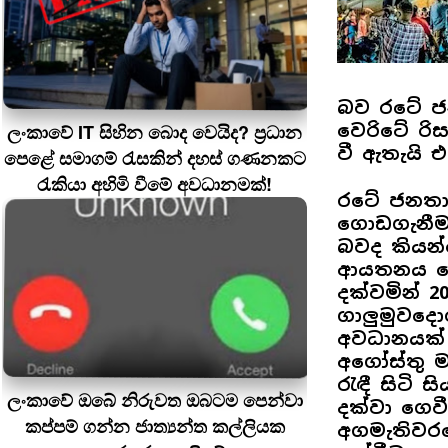
බව රටේ ජ
ලංකාවේ IT සිහින බොද වෙයිද? ප්‍රධාන
වෙරිටේ රි
වී ඇතැයි 
පෙළේ සමාගම් රැසකින් දහස් ගණනකට
රැකියා අහිමි වීමේ අවධානමක්!
රටේ ජනතාව
ගොඩගැනීමට
බවද කියන්
ආයතනය මෙ
දක්වමින් 2
ගාලුමුවදොර
අවධානයක්
අගෝස්තු ම
රැඳී සිටි 
ලංකාවේ ඔබේ නිරුවත ඔබටම පෙන්වා
දක්වා ගෙව
කප්පම් ගන්න ජාත්‍යන්ත කල්ලියක
අගමැතිවරය