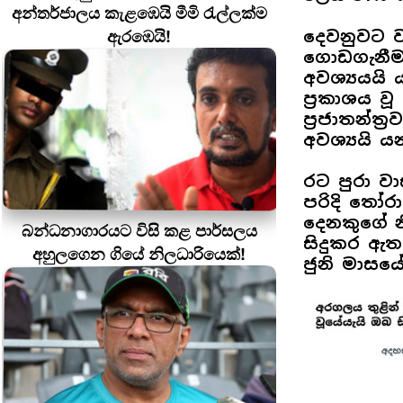
අන්තර්ජාලය කැළඹෙයි මීමි රැල්ලක්ම
ඇරඹෙයි!
දෙවනුවට වැ
ගොඩගැනීමට
අවශ්‍යයයි 
ප්‍රකාශය 
ප්‍රජාතන්ත
අවශ්‍යයි ය
රට පුරා 
පරිදි තෝරාග
දෙනකුගේ න
බන්ධනාගාරයට විසි කළ පාර්සලය
සිදුකර ඇත
අහුලගෙන ගියේ නිලධාරියෙක්!
ජුනි මාසය