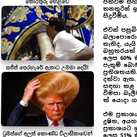
තොරතුරු හෙළිවේ
පත්වීම සහ
තනතුරින් 
සිදුවීම්ය.
එවන් පසුබ
බලාපොරොත්ත
නැතිද, යැ
බහුතරයක් 
ලෙස 60% ක
පැතුම් බො
සජිත් පෙරහැරේ ඇතාට උම්මා දෙයි!
ප්‍රතිශතයකි
දක්වා ඇත
සඳහා කළ ය
විමසා බැලී
ක් යොදා ග
එම ප්‍රකා
දූෂිත, අයහ
ප්‍රකාශයට 
ට්‍රම්ප්ගේ අලුත් කොණ්ඩ විලාසිතාවෙන්
ලෙස 51% ක