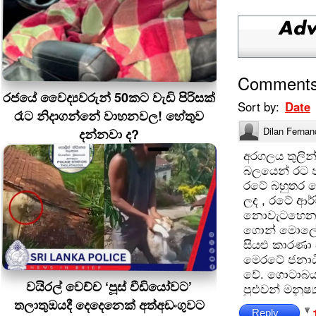
Comment
රජයේ වෛද්‍යවරුන් 50කට වැඩි පිරිසක්
Sort by:
Date
රෑට නිදාගන්නේ වාහනවල! හේතුව
Dilan Fernan
දන්නවා ද?
අරගලය තුලින
බලයෙන් රට 
රටේ බහුතර 
ලද , රටේ ආර
නොවැටහෙන ප
ගොන් මොලේ 
සියළු කාරණා 
මෙරටේ ජනාධිප
වේ. ගොටාබය 
වයිරල් වෙච්ච ‘පූස් වීඩියෝවට’
පුළුවන් මනුෂ
තලාතුඔයදී දෙදෙනෙක් අත්අඩංගුවට
Reply