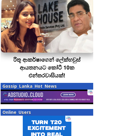
රිතූ ආකර්ෂාගෙන් ලේක්හවුස්
ආයතනයට කෝටී 10ක
එන්තරවාසියක්!
Gossip Lanka Hot News
Online Users