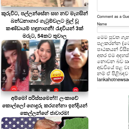
කුරුවිට, පල්ලන්සේන සහ නව මැගසින්
Comment as a Guest
බන්ධනාගාර ගැටුම්වලට මුල් වූ
Name
කණ්ඩායම් හඳුනාගනී! රැඳවියන් 3ක්
මරුට, 54කට තුවාල
මෙම පුවත ගැන
පලකරන්න (මෙ
පාඨකයන් විසින
අතර එම අදහස්
නොවන බව සඳහන
අඩවියේ පළ වන
නම් ඒ පිළිබඳව 
lankahotnews
අම්මෝ පරිස්සමෙන්!! ලංකාවේ
කොල්ලෝ ගොදුරු කරගන්නා ඉන්දියන්
කෙල්ලන්ගේ ජාවාරම!