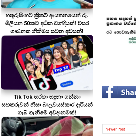
හතුරුසිංහට ක්‍රිකට් ආයතනයෙන් රු.
මිලියන 50කට අධික වන්දියක්! වසර
ගණනක නීතිමය සටන අවසන්!
Tik Tok හරහා හදුනා ගන්නා
සහකරුවන් නිසා බාලවයස්කාර දැරියන්
ගැබ් ගැනීමේ අවදානමක්!
Newer Post