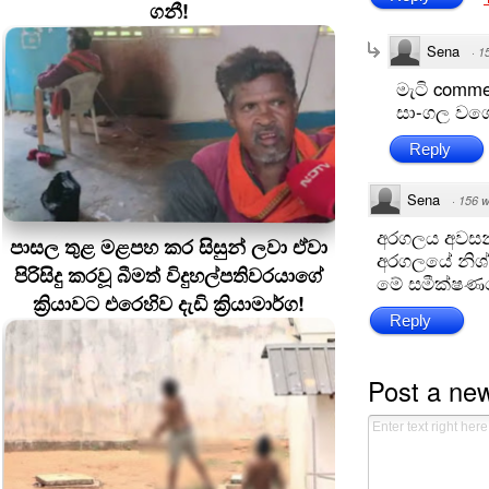
ගනී!
Sena
·
1
මැටි comme
සා-ගල වග
Reply
Sena
·
156 
අරගලය අවසන
පාසල තුළ මළපහ කර සිසුන් ලවා ඒවා
අරගලයේ නිශ්ච
පිරිසිදු කරවූ බීමත් විදුහල්පතිවරයාගේ
මේ සමීක්ෂණ
ක්‍රියාවට එරෙහිව දැඩි ක්‍රියාමාර්ග!
Reply
Post a ne