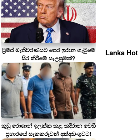
ට්‍රම්ප් මැතිවරණයට පෙර ඉරාන ගැටුමේ
Lanka Hot
සිර කිරීමේ සැලසුමක්?
කුඩු රොශාන් ඉලක්ක කළ කදිරාන වෙඩි
ප්‍රහාරයේ සැකකරුවන් අත්අඩංගුවට!