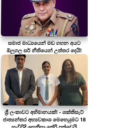
සමාජ මාධ්‍යයෙන් මඩ ගහන අයට
ඕලුගල සර් නීතියෙන් උත්තර දෙයි!
ශ්‍රී ලංකාවට අභිමානයක්! - ශක්තිසැට්
ජාත්‍යන්තර අභ්‍යවකාශ මෙහෙයුමට 18
හැවිරිදි සෙනීසා තේරී පත්වෙයි