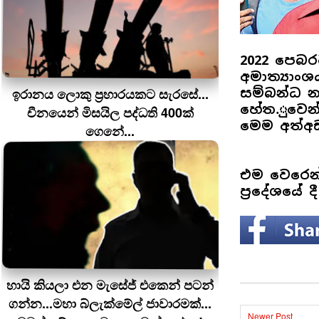
2022 පෙබර
අමාත්‍යාංශ
ඉරානය ලොකු ප‍්‍රහාරයකට සැරසේ...
සම්බන්ධ 
හේත.ුවෙන්
චීනයෙන් මිසයිල පද්ධති 400ක්
මෙම අත්අඩ
ගෙනේ...
එම වෙරෙන්
ප්‍රදේශයේ
හායි කියලා එන මැසේජ් එකෙන් පටන්
ගන්න...මහා බ්ලැක්මේල් ජාවාරමක්...
Newer Post