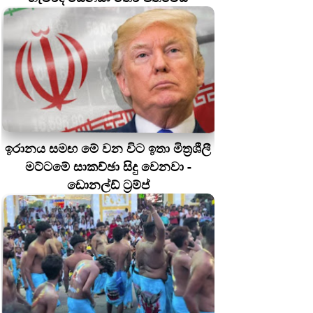
ඉරානය සමඟ මේ වන විට ඉතා මිත්‍රශීලී
මට්ටමේ සාකච්ඡා සිදු වෙනවා -
ඩොනල්ඩ් ට්‍රම්ප්