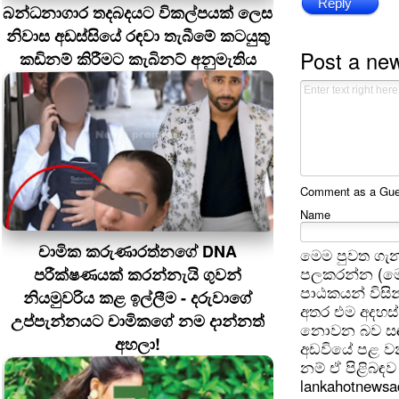
Reply
බන්ධනාගාර තදබදයට විකල්පයක් ලෙස
නිවාස අඩස්සියේ රඳවා තැබීමේ කටයුතු
Post a ne
කඩිනම් කිරීමට කැබිනට් අනුමැතිය
Comment as a Guest
Name
චාමික කරුණාරත්නගේ DNA
මෙම පුවත ගැන
පලකරන්න (මෙ
පරීක්ෂණයක් කරන්නැයි ගුවන්
පාඨකයන් විසින
නියමුවරිය කළ ඉල්ලීම - දරුවාගේ
අතර එම අදහස්
උප්පැන්නයට චාමිකගේ නම දාන්නත්
නොවන බව සඳහන
අහලා!
අඩවියේ පළ වන
නම් ඒ පිළිබඳව 
lankahotnews