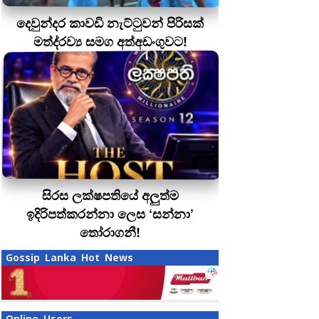
දෙවුන්දර කාවඩි නැට්ටුවන් පිරිසක්
මත්ද‍්‍රව්‍ය සමග අත්අඩංගුවට!
සිරස ලක්ෂපතියේ අලුත්ම
ඉදිරිපත්කරන්නා ලෙස ‘සන්නා’
තෝරාගනී!
Gossip Lanka Hot News
Online Users