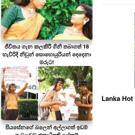
ජීවිතය ගැන කලකිරී ගිනි තබාගත් 18
හැවිරිදි නිවුන් සොහොයුරියන් දෙදෙනා
මරුට!
Lanka Hot
පියසේනගේ බලෙන් අල්ලාගත් ඉඩම්