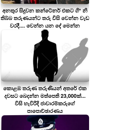
අනතුර සිදුවන කන්ටේනර් එකට ගි* නි
තිබ්බ තරුණයන්ට තරු විසි වෙන්න වැඩ
වරදී.... වෙන්න යන දේ මෙන්න
කොළඹ තරුණ තරුණියන් අතරේ එක
දවසට බෙදන්න මත්පෙති 23,000ක්...
විසි හැවිරිදි ජාවාරම්කරුගේ
පාපොච්ඡාරණය