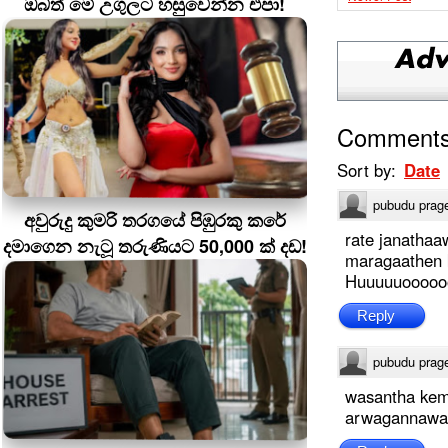
ඔබත් මේ උගුලට හසුවෙන්න එපා!
Comment
Sort by:
Date
pubudu prag
අවුරුදු කුමරි තරගයේ පිඹුරකු කරේ
rate janathaa
දමාගෙන නැටූ තරුණියට 50,000 ක් දඩ!
maragaathen 
Huuuuuooooo
Reply
pubudu prag
wasantha kema
arwagannawa.