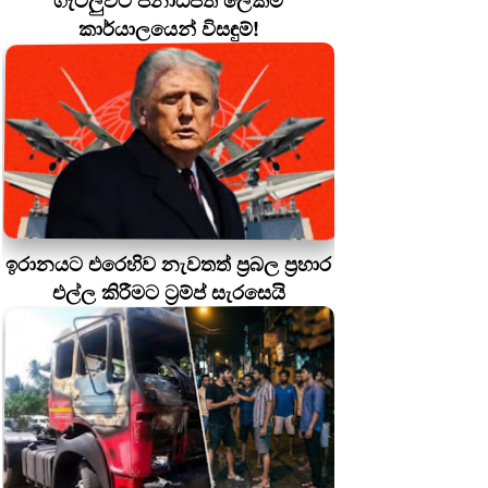
ගැටලුවට ජනාධිපති ලේකම්
කාර්යාලයෙන් විසඳුම්!
ඉරානයට එරෙහිව නැවතත් ප්‍රබල ප්‍රහාර
එල්ල කිරීමට ට්‍රම්ප් සැරසෙයි