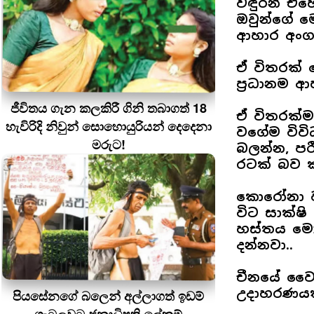
වඳුරන් එහෙ
ඔවුන්ගේ ම
ආහාර අංග
ඒ විතරක් 
ප්‍රධානම ආ
ජීවිතය ගැන කලකිරී ගිනි තබාගත් 18
ඒ විතරක්ම
හැවිරිදි නිවුන් සොහොයුරියන් දෙදෙනා
වගේම විවි
මරුට!
බලන්න, පර
රටක් බව ක
කොරෝනා ව
විට ⁣සාක්
හස්තය මොක
දන්නවා..
චීනයේ වෛ
උදාහරණයක
පියසේනගේ බලෙන් අල්ලාගත් ඉඩම්