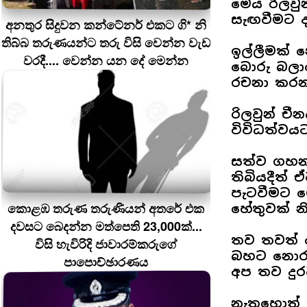
මෙය රිලවුන
සැඟවීමට 
අනතුර සිදුවන කන්ටේනර් එකට ගි* නි
තිබ්බ තරුණයන්ට තරු විසි වෙන්න වැඩ
ඉල්ලීමක් 
වරදී.... වෙන්න යන දේ මෙන්න
බොරු බලාප
රචනා කරන
රිලවුන් ච
විවිධත්වයට
සත්ව ගහනය
තිබියදීත් 
පැටවීමට 
කොළඹ තරුණ තරුණියන් අතරේ එක
හේතුවක් න
දවසට බෙදන්න මත්පෙති 23,000ක්...
තව තවත් ම
විසි හැවිරිදි ජාවාරම්කරුගේ
බහට නොරැව
පාපොච්ඡාරණය
අප තව දුරට
නැතහොත් සි