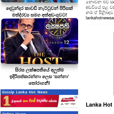
නොවන බව සඳහන
අඩවියේ පළ වන
දෙවුන්දර කාවඩි නැට්ටුවන් පිරිසක්
නම් ඒ පිළිබඳව 
මත්ද‍්‍රව්‍ය සමග අත්අඩංගුවට!
lankahotnews
සිරස ලක්ෂපතියේ අලුත්ම
ඉදිරිපත්කරන්නා ලෙස ‘සන්නා’
තෝරාගනී!
Gossip Lanka Hot News
Lanka Hot
Online Users