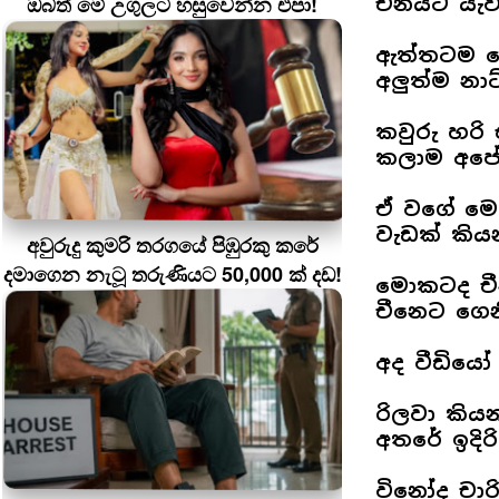
ඔබත් මේ උගුලට හසුවෙන්න එපා!
චීනයට යැව
ඇත්තටම ම
අලුත්ම නාට
කවුරු හර
කලාම අපේ 
ඒ වගේ මෙ
වැඩක් කිය
අවුරුදු කුමරි තරගයේ පිඹුරකු කරේ
දමාගෙන නැටූ තරුණියට 50,000 ක් දඩ!
මොකටද චීන
චීනෙට ගෙන
අද වීඩියෝ
රිලවා කිය
අතරේ ඉදිර
විනෝද චාර