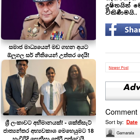
දූෂිතයින්
විකිණීමයි..
සමාජ මාධ්‍යයෙන් මඩ ගහන අයට
ඕලුගල සර් නීතියෙන් උත්තර දෙයි!
Newer Post
Comment
Sort by:
Date
ශ්‍රී ලංකාවට අභිමානයක්! - ශක්තිසැට්
ජාත්‍යන්තර අභ්‍යවකාශ මෙහෙයුමට 18
Gamarala
හැවිරිදි සෙනීසා තේරී පත්වෙයි