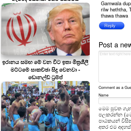
Gamwala dupp
rilw heththa,
thawa thawa
Reply
Post a ne
ඉරානය සමඟ මේ වන විට ඉතා මිත්‍රශීලී
මට්ටමේ සාකච්ඡා සිදු වෙනවා -
ඩොනල්ඩ් ට්‍රම්ප්
Comment as a Guest
Name
මෙම පුවත ගැන
පලකරන්න (මෙ
පාඨකයන් විසින
අතර එම අදහස්