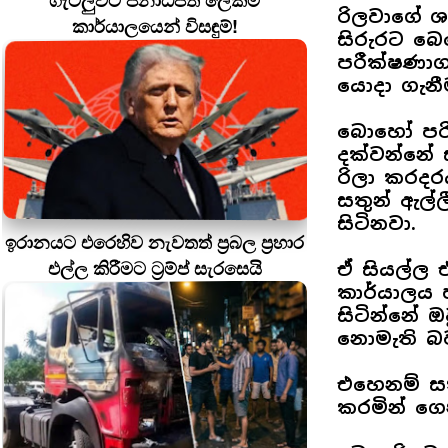
ගැටලුවට ජනාධිපති ලේකම්
රිලවාගේ ශ
කාර්යාලයෙන් විසඳුම්!
සිරුරට බෙ
⁣පරීක්ෂණා
යොදා ගැනීම
බොහෝ පරි
දක්වන්නේ 
රිලා කරදර
සතුන් ඇල්
සිටිනවා.
ඉරානයට එරෙහිව නැවතත් ප්‍රබල ප්‍රහාර
එල්ල කිරීමට ට්‍රම්ප් සැරසෙයි
ඒ සියල්ල එ
කාර්යාලය 
සිටින්නේ 
නොමැති බව
එහෙනම් ස
කරමින් ගෙ