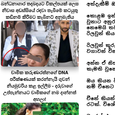
බන්ධනාගාර තදබදයට විකල්පයක් ලෙස
අත්දැකීම් 
නිවාස අඩස්සියේ රඳවා තැබීමේ කටයුතු
කොළඹ ඉන්න 
කඩිනම් කිරීමට කැබිනට් අනුමැතිය
වුනාට අනු
නෙමෙයි ත
රිලවුන් කි
රිලවුන් කු
වගාවන් ව
අන්න ඒ නි
කැමති වුන
චාමික කරුණාරත්නගේ DNA
පරීක්ෂණයක් කරන්නැයි ගුවන්
ඔය කියන ව
නියමුවරිය කළ ඉල්ලීම - දරුවාගේ
නම් චීනෙ
උප්පැන්නයට චාමිකගේ නම දාන්නත්
චීනේ කියන
අහලා!
රටක්. විශ