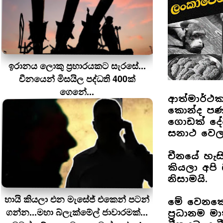
ඉරානය ලොකු ප‍්‍රහාරයකට සැරසේ...
චීනයෙන් මිසයිල පද්ධති 400ක්
ගෙනේ...
ආත්මාර්ථක
කොන්ද පණ 
ගොඩක් දේ
සනාථ වෙල
චීනයේ හැසි
කියලා අපි
නිසාමයි.
හායි කියලා එන මැසේජ් එකෙන් පටන්
මේ වෙනක
ගන්න...මහා බ්ලැක්මේල් ජාවාරමක්...
ප්‍රධානම 