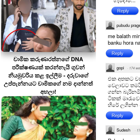
හැමදාම...
Reply
pubudu prag
me balath mi
banku hora n
Reply
චාමික කරුණාරත්නගේ DNA
පරීක්ෂණයක් කරන්නැයි ගුවන්
gopi
·
174 we
නියමුවරිය කළ ඉල්ලීම - දරුවාගේ
එක අතකට චන්
උප්පැන්නයට චාමිකගේ නම දාන්නත්
වෙලාවට තමයි.
අහලා!
ගන්න බැරිනම
ටිකක් මාරැවෙ
හිරේ ලගින්න
Reply
Sudesh
·
1