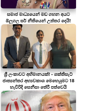
සමාජ මාධ්‍යයෙන් මඩ ගහන අයට
ඕලුගල සර් නීතියෙන් උත්තර දෙයි!
ශ්‍රී ලංකාවට අභිමානයක්! - ශක්තිසැට්
ජාත්‍යන්තර අභ්‍යවකාශ මෙහෙයුමට 18
හැවිරිදි සෙනීසා තේරී පත්වෙයි