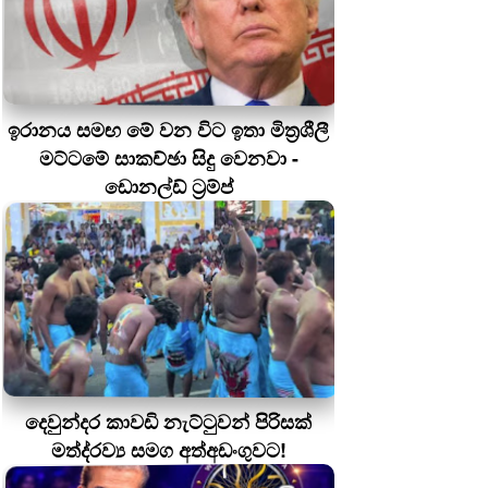
ඉරානය සමඟ මේ වන විට ඉතා මිත්‍රශීලී
මට්ටමේ සාකච්ඡා සිදු වෙනවා -
ඩොනල්ඩ් ට්‍රම්ප්
දෙවුන්දර කාවඩි නැට්ටුවන් පිරිසක්
මත්ද‍්‍රව්‍ය සමග අත්අඩංගුවට!