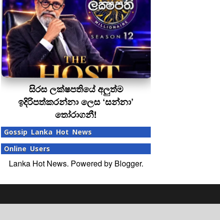
සිරස ලක්ෂපතියේ අලුත්ම
ඉදිරිපත්කරන්නා ලෙස ‘සන්නා’
තෝරාගනී!
Gossip Lanka Hot News
Online Users
Lanka Hot News. Powered by
Blogger
.