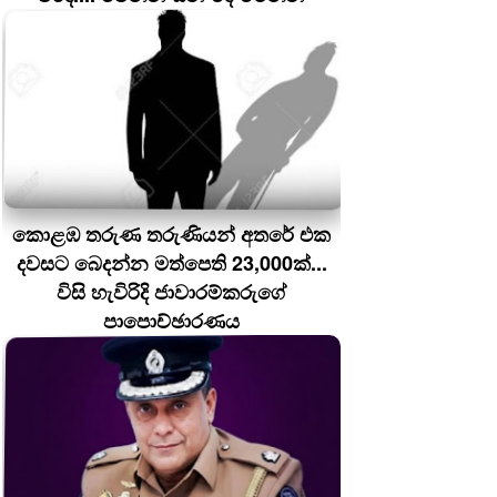
කොළඹ තරුණ තරුණියන් අතරේ එක
දවසට බෙදන්න මත්පෙති 23,000ක්...
විසි හැවිරිදි ජාවාරම්කරුගේ
පාපොච්ඡාරණය