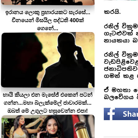
ඉරානය ලොකු ප‍්‍රහාරයකට සැරසේ...
කරයි.
චීනයෙන් මිසයිල පද්ධති 400ක්
රනිල් වික‍්
ගෙනේ...
ගැටළුවක් 
නායකයා බවත
රනිල් වික්
වැඩපිළිවෙ
ජනාධිපති
ගමන් කළ 
ඒ මහතා ම
හායි කියලා එන මැසේජ් එකෙන් පටන්
බලවේගය ව
ගන්න...මහා බ්ලැක්මේල් ජාවාරමක්...
ඔබත් මේ උගුලට හසුවෙන්න එපා!