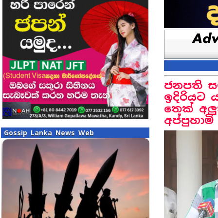
ජනපති ස
ඉදිරියට 
තෙක් අලු
අප්පුහාමි
Gossip Lanka News Web