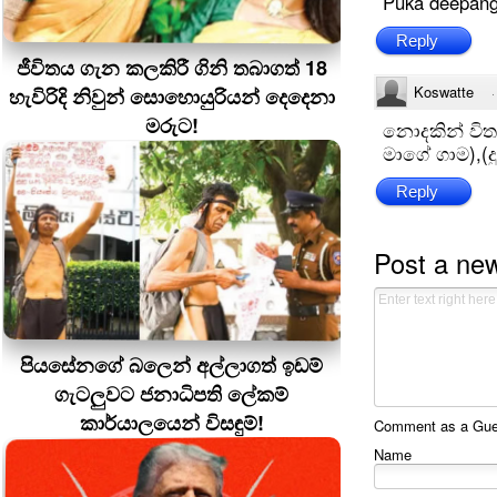
Puka deepang
Reply
ජීවිතය ගැන කලකිරී ගිනි තබාගත් 18
Koswatte
හැවිරිදි නිවුන් සොහොයුරියන් දෙදෙනා
මරුට!
නොදකින් වි
මාගේ ගාම),(
Reply
Post a ne
පියසේනගේ බලෙන් අල්ලාගත් ඉඩම්
ගැටලුවට ජනාධිපති ලේකම්
කාර්යාලයෙන් විසඳුම්!
Comment as a Guest
Name