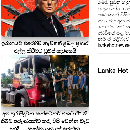
මෙම පුවත ගැන
පලකරන්න (මෙ
පාඨකයන් විසින
අතර එම අදහස්
නොවන බව සඳහන
අඩවියේ පළ වන
නම් ඒ පිළිබඳව 
ඉරානයට එරෙහිව නැවතත් ප්‍රබල ප්‍රහාර
lankahotnews
එල්ල කිරීමට ට්‍රම්ප් සැරසෙයි
Lanka Hot
අනතුර සිදුවන කන්ටේනර් එකට ගි* නි
තිබ්බ තරුණයන්ට තරු විසි වෙන්න වැඩ
වරදී.... වෙන්න යන දේ මෙන්න