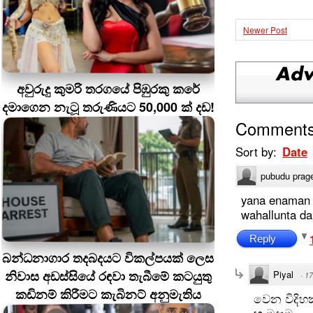
Newer Post
අවුරුදු කුමරි තරගයේ පිඹුරකු කරේ
දමාගෙන නැටූ තරුණියට 50,000 ක් දඩ!
Comment
Sort by:
Date
pubudu prag
yana enaman n
wahallunta d
Reply
බන්ධනාගාර තදබදයට විකල්පයක් ලෙස
නිවාස අඩස්සියේ රඳවා තැබීමේ කටයුතු
Piyal
·
17
කඩිනම් කිරීමට කැබිනට් අනුමැතිය
වෙන විදි