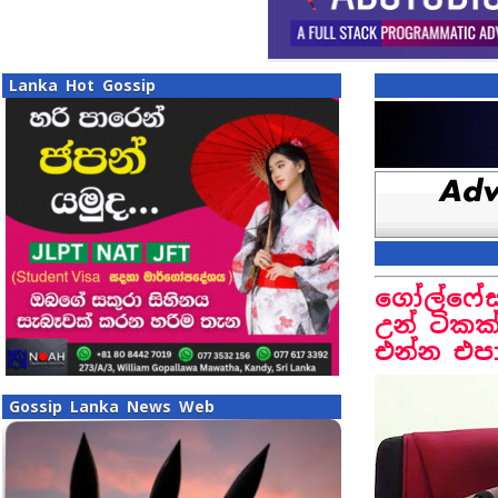
Lanka Hot Gossip
ගෝල්ෆේස
උන් ටිකක
එන්න එපා 
Gossip Lanka News Web