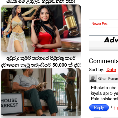
ඔබත් මේ උගුලට හසුවෙන්න එපා!
Newer Post
අවුරුදු කුමරි තරගයේ පිඹුරකු කරේ
Comment
දමාගෙන නැටූ තරුණියට 50,000 ක් දඩ!
Sort by:
Date
Gihan Ferna
Ethakota uba 
kiysla api 5 y
Pala kslskann
1 
Reply