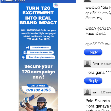
මෙච්චර "Go 
ආණ්ඩුව පෙර
ඕනෙ නෑ.
ඔතන ඉන්නෙ 
Face එකට.
ආණ්ඩුවට කඩේ
Reply
Ravi
·
225 wee
Hora gana ****
Reply
sam
·
225 wee
Pala Sivurat
Hora ganaya y