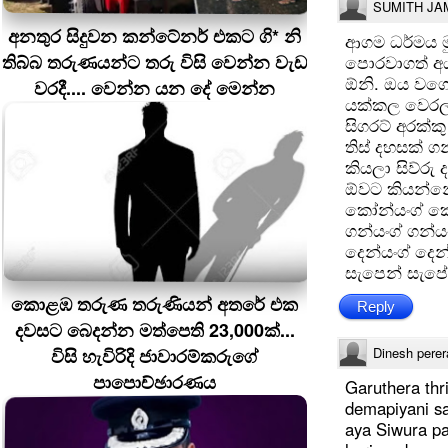
SUMITH JA
අනතුර සිදුවන කන්ටේනර් එකට ගි* නි
ආගම ධර්මය ම
තිබ්බ තරුණයන්ට තරු විසි වෙන්න වැඩ
පොරවාගත් අය
ඕනි. ඔය වගේ
වරදී.... වෙන්න යන දේ මෙන්න
යක්කල වෙරල
සිගරට් අරක්ක
තිස් දහසක්
කියලා සිව්ර
ඕවට කියන්නේ 
කෝන්යංග් කෝ
ගන්යංග් ගන්ය
දෙන්යංග් දෙන
සැපෙන් සැපේ ස
කොළඹ තරුණ තරුණියන් අතරේ එක
Reply
දවසට බෙදන්න මත්පෙති 23,000ක්...
විසි හැවිරිදි ජාවාරම්කරුගේ
Dinesh perer
පාපොච්ඡාරණය
Garuthera thr
demapiyani s
aya Siwura p