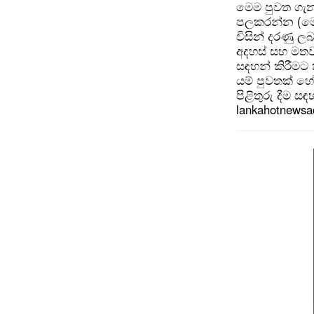
මෙම පුවත ගැන
පලකරන්න (මෙ
විසින් දරණු ල
අදහස් සහ මතව
සඳහන් කිරීමට
යම් පුවතක් හ
පිළිතුරු දීම ස
lankahotnews