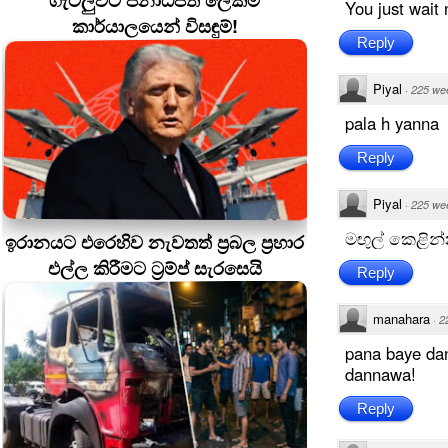
ගැටලුවට ජනාධිපති ලේකම්
You just wait
කාර්යාලයෙන් විසඳුම්!
Reply
Piyal
·
225 we
pala h yanna
Reply
Piyal
·
225 we
මඟුල් කෙළින්
ඉරානයට එරෙහිව නැවතත් ප්‍රබල ප්‍රහාර
එල්ල කිරීමට ට්‍රම්ප් සැරසෙයි
Reply
manahara
·
2
pana baye dan
dannawa!
Reply