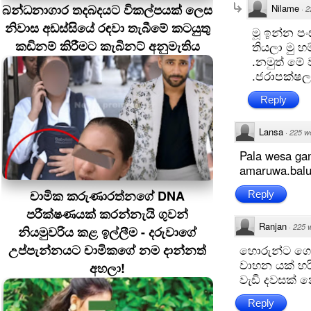
බන්ධනාගාර තදබදයට විකල්පයක් ලෙස
Nilame
·
2
නිවාස අඩස්සියේ රඳවා තැබීමේ කටයුතු
මූ ඉන්න පං
කඩිනම් කිරීමට කැබිනට් අනුමැතිය
තියලා මු 
.නමුත් ම
.ජරාපක්ෂ
Reply
Lansa
·
225 w
Pala wesa gan
amaruwa.balu
චාමික කරුණාරත්නගේ DNA
Reply
පරීක්ෂණයක් කරන්නැයි ගුවන්
Ranjan
·
225 
නියමුවරිය කළ ඉල්ලීම - දරුවාගේ
උප්පැන්නයට චාමිකගේ නම දාන්නත්
හොරුන්ට ගො
වාහන යක් හ
අහලා!
වැඩි දවසක් 
Reply