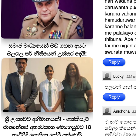
hari waduna 
daruwanta pus
karana vahan
hamuduruwaru
karanne bala
me palakayo 
thibuna. Ape 
සමාජ මාධ්‍යයෙන් මඩ ගහන අයට
tai me nigant
swurata muwa
ඕලුගල සර් නීතියෙන් උත්තර දෙයි!
Reply
Lucky
·
225 w
පුලුවන් නන්
Reply
Anichcha
·
22
ශ්‍රී ලංකාවට අභිමානයක්! - ශක්තිසැට්
මු නම් හොඳ 
ජාත්‍යන්තර අභ්‍යවකාශ මෙහෙයුමට 18
වෙලා තියෙන්
අනිච්චා වත ස
හැවිරිදි සෙනීසා තේරී පත්වෙයි