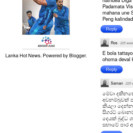
nathuea Diga
Padamata Vis
mahana une S
Peng kalindad
Reply
Ros
·
225 wee
E bola tatta
Lanka Hot News. Powered by
Blogger
.
ohoma deval 
Reply
Saman
·
225 
මේවා දකිනකො
අවනම්බුවක් 
කියලා දෙන්න
සිගරට් බොනව
දෙයක් බුද්
සභාවේ පාර අ