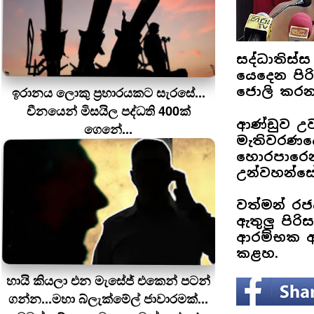
සද්ධාතිස්
යෙදෙන පිර
ඉරානය ලොකු ප‍්‍රහාරයකට සැරසේ...
ජොලි කරන 
චීනයෙන් මිසයිල පද්ධති 400ක්
ආණ්ඩුව උ
ගෙනේ...
මැතිවරණය
හොරපාරෙන්
උන්වහන්ස
වත්මන් ර
ඇතුලු පිර
ආරම්භක අ
කළහ.
හායි කියලා එන මැසේජ් එකෙන් පටන්
ගන්න...මහා බ්ලැක්මේල් ජාවාරමක්...