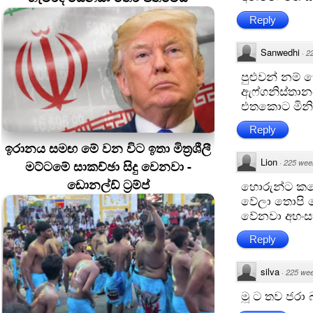
Reply
Sanwedhi
·
2
පුළුවන් නම්
ඇෆ්ගනිස්තානය
එතකොට මිනිස
Reply
ඉරානය සමඟ මේ වන විට ඉතා මිත්‍රශීලී
Lion
මට්ටමේ සාකච්ඡා සිදු වෙනවා -
·
225 wee
ඩොනල්ඩ් ට්‍රම්ප්
හොරුන්ට කඩේ
වේලා තොපි ම
වේනවා අහංස
Reply
silva
·
225 we
මූ ට තව ජරා