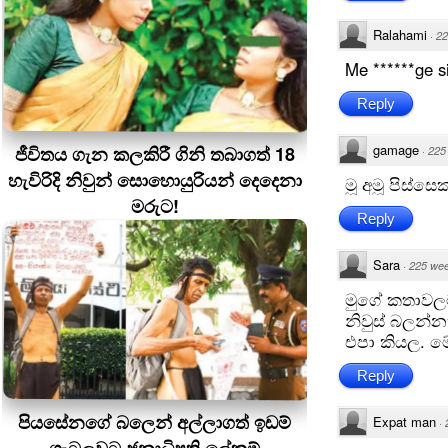
Ralahami
·
22
Me ******ge s
Reply
gamage
ජීවිතය ගැන කලකිරී ගිනි තබාගත් 18
·
225
හැවිරිදි නිවුන් සොහොයුරියන් දෙදෙනා
මූ අමූ පිස්සෙක
මරුට!
Reply
Sara
·
225 we
මුගේ කතාවල
නිවුස් බලන්
එපා කියල. ම
Reply
පියසේනගේ බලෙන් අල්ලාගත් ඉඩම්
Expat man
·