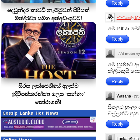
Reply
දෙවුන්දර කාවඩි නැට්ටුවන් පිරිසක්
මත්ද‍්‍රව්‍ය සමග අත්අඩංගුවට!
~*~*සෝඳුරූ*
මේ ප​#යා මෙ
Reply
·
225 weeks ag
මේ හුත්තට 
නිලියකුයි දෙ
Reply
සිරස ලක්ෂපතියේ අලුත්ම
ඉදිරිපත්කරන්නා ලෙස ‘සන්නා’
Wasana
·
225
තෝරාගනී!
සීතලට හු-ල
බල්ලන්ට පුක
Gossip Lanka Hot News
Reply
LankanKolla
Online Users