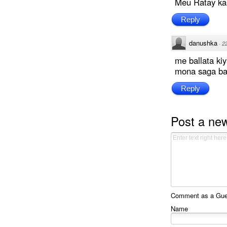
Meu Ratay ka
Reply
danushka
·
2
me ballata k
mona saga ba
Reply
Post a ne
Comment as a Guest
Name