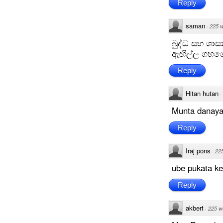
Reply
saman
·
225 
බුද්ධ සහ ශ
ඇඟිල්ල ගහග
Reply
Hitan hutan
·
Munta danaya
Reply
Iraj pons
·
22
ube pukata ke
Reply
akbert
·
225 w