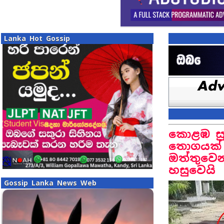
Lanka Hot Gossip
කොළඹ සු
තොගයක් හ
ඔත්තුවෙන
හසුවෙයි
Gossip Lanka News Web