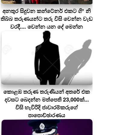
අනතුර සිදුවන කන්ටේනර් එකට ගි* නි
තිබ්බ තරුණයන්ට තරු විසි වෙන්න වැඩ
වරදී.... වෙන්න යන දේ මෙන්න
කොළඹ තරුණ තරුණියන් අතරේ එක
දවසට බෙදන්න මත්පෙති 23,000ක්...
විසි හැවිරිදි ජාවාරම්කරුගේ
පාපොච්ඡාරණය