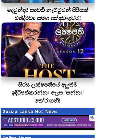
දෙවුන්දර කාවඩි නැට්ටුවන් පිරිසක්
මත්ද‍්‍රව්‍ය සමග අත්අඩංගුවට!
සිරස ලක්ෂපතියේ අලුත්ම
ඉදිරිපත්කරන්නා ලෙස ‘සන්නා’
තෝරාගනී!
Gossip Lanka Hot News
Online Users