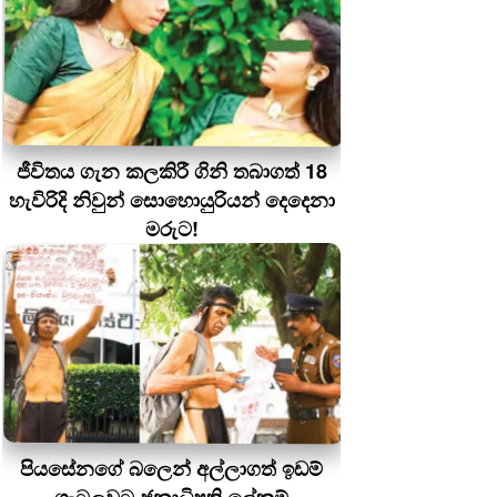
ජීවිතය ගැන කලකිරී ගිනි තබාගත් 18
හැවිරිදි නිවුන් සොහොයුරියන් දෙදෙනා
මරුට!
පියසේනගේ බලෙන් අල්ලාගත් ඉඩම්