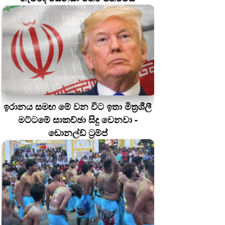
ඉරානය සමඟ මේ වන විට ඉතා මිත්‍රශීලී
මට්ටමේ සාකච්ඡා සිදු වෙනවා -
ඩොනල්ඩ් ට්‍රම්ප්