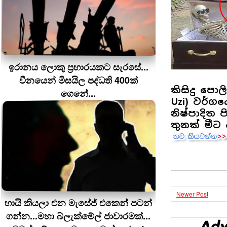
ඉරානය ලොකු ප‍්‍රහාරයකට සැරසේ...
චීනයෙන් මිසයිල පද්ධති 400ක්
කිසිදු පො
ගෙනේ...
Uzi) වර්ගයේ
නිෂ්පාදිත
තුනක් මීට
Newer Post
හායි කියලා එන මැසේජ් එකෙන් පටන්
ගන්න...මහා බ්ලැක්මේල් ජාවාරමක්...