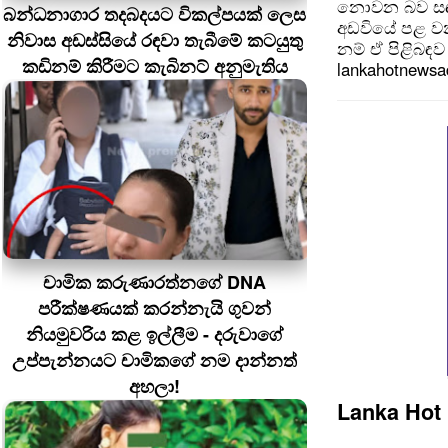
නොවන බව සඳහන
බන්ධනාගාර තදබදයට විකල්පයක් ලෙස
අඩවියේ පළ වන
නිවාස අඩස්සියේ රඳවා තැබීමේ කටයුතු
නම් ඒ පිළිබඳව 
කඩිනම් කිරීමට කැබිනට් අනුමැතිය
lankahotnews
චාමික කරුණාරත්නගේ DNA
පරීක්ෂණයක් කරන්නැයි ගුවන්
නියමුවරිය කළ ඉල්ලීම - දරුවාගේ
උප්පැන්නයට චාමිකගේ නම දාන්නත්
අහලා!
Lanka Hot