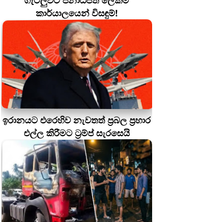
ගැටලුවට ජනාධිපති ලේකම්
කාර්යාලයෙන් විසඳුම්!
ඉරානයට එරෙහිව නැවතත් ප්‍රබල ප්‍රහාර
එල්ල කිරීමට ට්‍රම්ප් සැරසෙයි