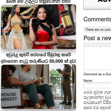
ඔබත් මේ උගුලට හසුවෙන්න එපා!
Comment
There are no com
Post a ne
අවුරුදු කුමරි තරගයේ පිඹුරකු කරේ
දමාගෙන නැටූ තරුණියට 50,000 ක් දඩ!
Comment as a Guest
Name
මෙම පුවත ගැන
පලකරන්න (මෙ
පාඨකයන් විසින
අතර එම අදහස්