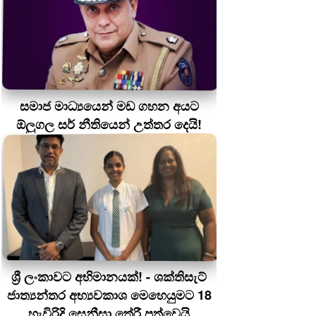
සමාජ මාධ්‍යයෙන් මඩ ගහන අයට
ඕලුගල සර් නීතියෙන් උත්තර දෙයි!
ශ්‍රී ලංකාවට අභිමානයක්! - ශක්තිසැට්
ජාත්‍යන්තර අභ්‍යවකාශ මෙහෙයුමට 18
හැවිරිදි සෙනීසා තේරී පත්වෙයි