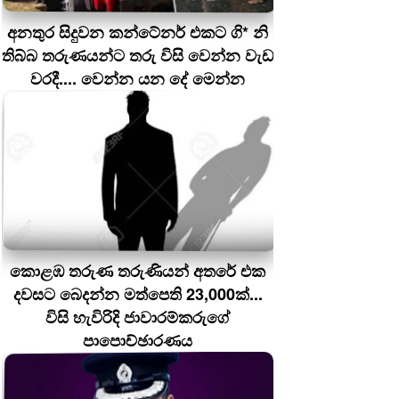
අනතුර සිදුවන කන්ටේනර් එකට ගි* නි
තිබ්බ තරුණයන්ට තරු විසි වෙන්න වැඩ
වරදී.... වෙන්න යන දේ මෙන්න
කොළඹ තරුණ තරුණියන් අතරේ එක
දවසට බෙදන්න මත්පෙති 23,000ක්...
විසි හැවිරිදි ජාවාරම්කරුගේ
පාපොච්ඡාරණය