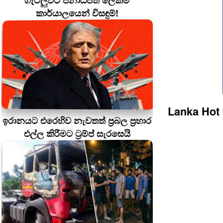
ගැටලුවට ජනාධිපති ලේකම්
කාර්යාලයෙන් විසඳුම්!
Lanka Hot
ඉරානයට එරෙහිව නැවතත් ප්‍රබල ප්‍රහාර
එල්ල කිරීමට ට්‍රම්ප් සැරසෙයි