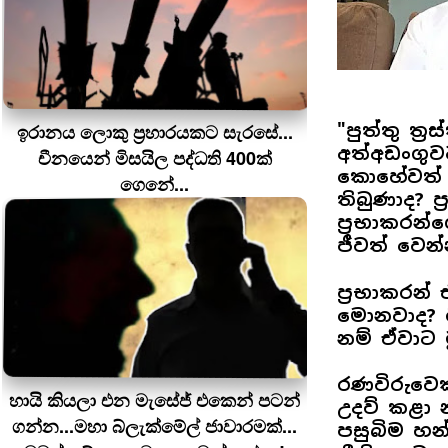
ඉරානය ලොකු ප‍්‍රහාරයකට සැරසේ...
"පුත්තු ත්‍
අත්අඩංගුව
චීනයෙන් මිසයිල පද්ධති 400ක්
කොහේවත් නෑ
ගෙනේ...
තිබුණාද? 
ප්‍රභාකරන්
ජීවත් වෙන
ප්‍රභාකරන් 
මොනවාද? ඊබ
නම් ඒවාට 
රණවිරුවෙක්
හායි කියලා එන මැසේජ් එකෙන් පටන්
උදව් කළා න
ගන්න...මහා බ්ලැක්මේල් ජාවාරමක්...
පසුබිම හන