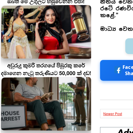
ඔබත් මේ උගුලට හසුවෙන්න එපා!
නීතිය වෙන
රටේ රණවිර
කළේ."
මාධ්‍ය වෙ
අවුරුදු කුමරි තරගයේ පිඹුරකු කරේ
Fac
දමාගෙන නැටූ තරුණියට 50,000 ක් දඩ!
Sh
Newer Post