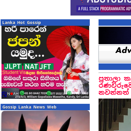
Lanka Hot Gossip
පුතාලා කළ
රණවිරුවෝ
නවන්නත්
Gossip Lanka News Web