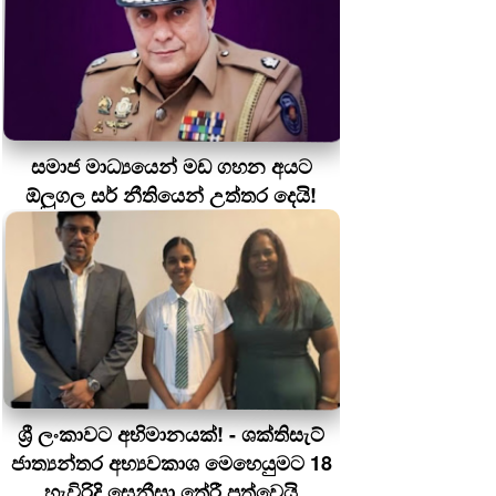
සමාජ මාධ්‍යයෙන් මඩ ගහන අයට
ඕලුගල සර් නීතියෙන් උත්තර දෙයි!
ශ්‍රී ලංකාවට අභිමානයක්! - ශක්තිසැට්
ජාත්‍යන්තර අභ්‍යවකාශ මෙහෙයුමට 18
හැවිරිදි සෙනීසා තේරී පත්වෙයි