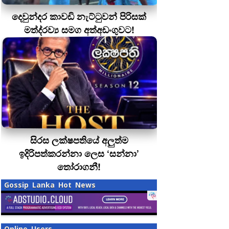
දෙවුන්දර කාවඩි නැට්ටුවන් පිරිසක්
මත්ද‍්‍රව්‍ය සමග අත්අඩංගුවට!
සිරස ලක්ෂපතියේ අලුත්ම
ඉදිරිපත්කරන්නා ලෙස ‘සන්නා’
තෝරාගනී!
Gossip Lanka Hot News
Online Users