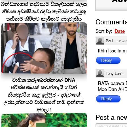
බන්ධනාගාර තදබදයට විකල්පයක් ලෙස
නිවාස අඩස්සියේ රඳවා තැබීමේ කටයුතු
කඩිනම් කිරීමට කැබිනට් අනුමැතිය
Comment
Sort by:
Date
Paul
·
22 wee
Ithin issella
Reply
Tony Lahir
චාමික කරුණාරත්නගේ DNA
RATA paawa D
පරීක්ෂණයක් කරන්නැයි ගුවන්
Moo Dan AKD 
නියමුවරිය කළ ඉල්ලීම - දරුවාගේ
Reply
උප්පැන්නයට චාමිකගේ නම දාන්නත්
අහලා!
Post a ne