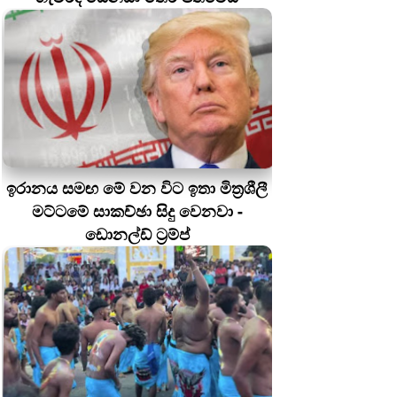
ඉරානය සමඟ මේ වන විට ඉතා මිත්‍රශීලී
මට්ටමේ සාකච්ඡා සිදු වෙනවා -
ඩොනල්ඩ් ට්‍රම්ප්