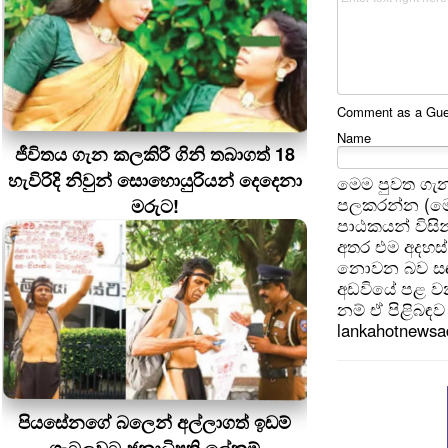
Comment as a Guest
Name
ජීවිතය ගැන කලකිරී ගිනි තබාගත් 18
හැවිරිදි නිවුන් සොහොයුරියන් දෙදෙනා
මෙම පුවත ගැන
පලකරන්න (මෙ
මරුට!
පාඨකයන් විසින
අතර එම අදහස්
නොවන බව සඳහන
අඩවියේ පළ වන
නම් ඒ පිළිබඳව 
lankahotnews
පියසේනගේ බලෙන් අල්ලාගත් ඉඩම්