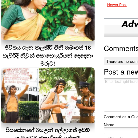
Newer Post
Comment
ජීවිතය ගැන කලකිරී ගිනි තබාගත් 18
හැවිරිදි නිවුන් සොහොයුරියන් දෙදෙනා
There are no com
මරුට!
Post a ne
Comment as a Guest
Name
පියසේනගේ බලෙන් අල්ලාගත් ඉඩම්