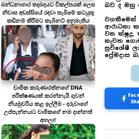
බන්ධනාගාර තදබදයට විකල්පයක් ලෙස
බව ද ඔහු 
නිවාස අඩස්සියේ රඳවා තැබීමේ කටයුතු
වගකීමෙන්
කඩිනම් කිරීමට කැබිනට් අනුමැතිය
ආරාධනා කර
වන ක්ෂුද්‍
නැවත ගොඩන
සුවිශේෂී
ප්‍රේමදාස 
චාමික කරුණාරත්නගේ DNA
පරීක්ෂණයක් කරන්නැයි ගුවන්
Fac
Sh
නියමුවරිය කළ ඉල්ලීම - දරුවාගේ
උප්පැන්නයට චාමිකගේ නම දාන්නත්
අහලා!