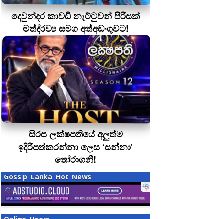
දෙවුන්දර කාවඩි නැට්ටුවන් පිරිසක්
මත්ද‍්‍රව්‍ය සමග අත්අඩංගුවට!
සිරස ලක්ෂපතියේ අලුත්ම
ඉදිරිපත්කරන්නා ලෙස ‘සන්නා’
තෝරාගනී!
Gossip Lanka Hot News
Online Users