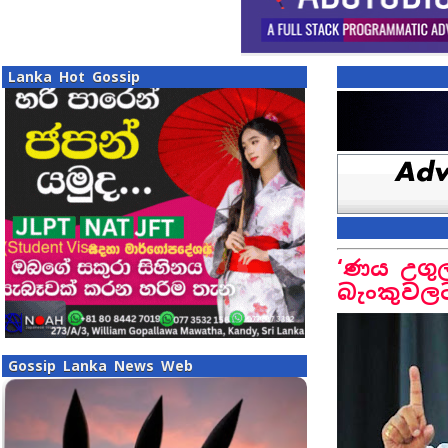
Lanka Hot Gossip
‘ණය උගුල
බැංකුවලට
Gossip Lanka News Web