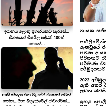
නායක සජිත
ඉරානය ලොකු ප‍්‍රහාරයකට සැරසේ...
චීනයෙන් මිසයිල පද්ධති 400ක්
පාර්ලිමේන්
ගෙනේ...
ඇඟවූයේ රට
පමණ දායක
පිරිසකට රැ
පරිමාණ ව්‍
අර්බුදයකට
2022 අර්බු
ඇති අතර බ
ලබන බවයි
හායි කියලා එන මැසේජ් එකෙන් පටන්
ගන්න...මහා බ්ලැක්මේල් ජාවාරමක්...
ඉහළ පොලී 