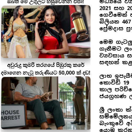
ඔබත් මේ උගුලට හසුවෙන්න එපා!
මධ්‍යයේ ව
2021 සහ 2
ගෙවීමෙන් ප
බිලියන 467
ප්‍රේමදාස ප
මෙම ගැටලුව
ගැනීමට ලංක
ව්‍යවසාය
සඳහන් කළ 
අවුරුදු කුමරි තරගයේ පිඹුරකු කරේ
දමාගෙන නැටූ තරුණියට 50,000 ක් දඩ!
ලාභ ඉපැයී
කොවිඩ් 19
කාල පරිච්
ජයග්‍රහණ 
ශ්‍රී ලංකා 
සම්මේලනය 
බැංකුවේ අ
යොමු කරන 