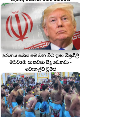
ඉරානය සමඟ මේ වන විට ඉතා මිත්‍රශීලී
මට්ටමේ සාකච්ඡා සිදු වෙනවා -
ඩොනල්ඩ් ට්‍රම්ප්