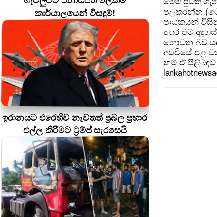
ගැටලුවට ජනාධිපති ලේකම්
මෙම පුවත ගැන
පලකරන්න (මෙ
කාර්යාලයෙන් විසඳුම්!
පාඨකයන් විසින
අතර එම අදහස්
නොවන බව සඳහන
අඩවියේ පළ වන
නම් ඒ පිළිබඳව 
lankahotnews
ඉරානයට එරෙහිව නැවතත් ප්‍රබල ප්‍රහාර
එල්ල කිරීමට ට්‍රම්ප් සැරසෙයි