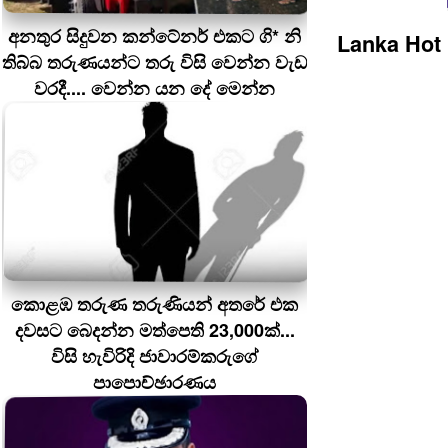
අනතුර සිදුවන කන්ටේනර් එකට ගි* නි
Lanka Hot
තිබ්බ තරුණයන්ට තරු විසි වෙන්න වැඩ
වරදී.... වෙන්න යන දේ මෙන්න
කොළඹ තරුණ තරුණියන් අතරේ එක
දවසට බෙදන්න මත්පෙති 23,000ක්...
විසි හැවිරිදි ජාවාරම්කරුගේ
පාපොච්ඡාරණය