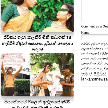
Comment as a Guest
Name
ජීවිතය ගැන කලකිරී ගිනි තබාගත් 18
හැවිරිදි නිවුන් සොහොයුරියන් දෙදෙනා
මෙම පුවත ගැන
පලකරන්න (මෙ
මරුට!
පාඨකයන් විසින
අතර එම අදහස්
නොවන බව සඳහන
අඩවියේ පළ වන
නම් ඒ පිළිබඳව 
lankahotnews
පියසේනගේ බලෙන් අල්ලාගත් ඉඩම්