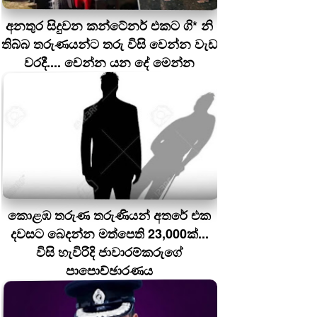
අනතුර සිදුවන කන්ටේනර් එකට ගි* නි
තිබ්බ තරුණයන්ට තරු විසි වෙන්න වැඩ
වරදී.... වෙන්න යන දේ මෙන්න
කොළඹ තරුණ තරුණියන් අතරේ එක
දවසට බෙදන්න මත්පෙති 23,000ක්...
විසි හැවිරිදි ජාවාරම්කරුගේ
පාපොච්ඡාරණය