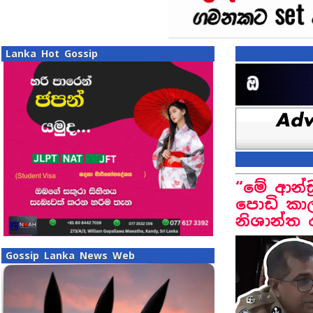
Lanka Hot Gossip
“මේ ආන්ඩ
පොඩි කාල
නිශාන්ත 
Gossip Lanka News Web