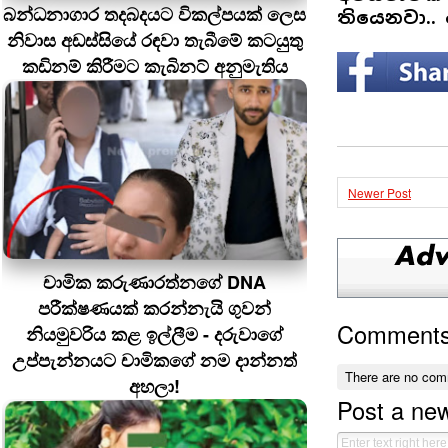
බන්ධනාගාර තදබදයට විකල්පයක් ලෙස
තියෙනවා..
නිවාස අඩස්සියේ රඳවා තැබීමේ කටයුතු
කඩිනම් කිරීමට කැබිනට් අනුමැතිය
Newer Post
චාමික කරුණාරත්නගේ DNA
පරීක්ෂණයක් කරන්නැයි ගුවන්
Comment
නියමුවරිය කළ ඉල්ලීම - දරුවාගේ
උප්පැන්නයට චාමිකගේ නම දාන්නත්
There are no com
අහලා!
Post a ne