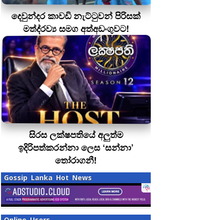
දෙවුන්දර කාවඩි නැට්ටුවන් පිරිසක්
මත්ද‍්‍රව්‍ය සමග අත්අඩංගුවට!
සිරස ලක්ෂපතියේ අලුත්ම
ඉදිරිපත්කරන්නා ලෙස ‘සන්නා’
තෝරාගනී!
Gossip Lanka Hot News
Online Users