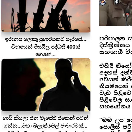
ඉරානය ලොකු ප‍්‍රහාරයකට සැරසේ...
පරිපාලන ස
දිස්ත්‍රික
චීනයෙන් මිසයිල පද්ධති 400ක්
සහභාගී වි
ගෙනේ...
එහිදී නිය
අදහස් දක්ව
අවසන් කි
නියමයෙන් 
වැඩ පිළිව
පිළිවෙල 
සහයෝගය ප
හායි කියලා එන මැසේජ් එකෙන් පටන්
“මම උප පො
ගන්න...මහා බ්ලැක්මේල් ජාවාරමක්...
පොලිස් පර