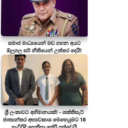
සමාජ මාධ්‍යයෙන් මඩ ගහන අයට
ඕලුගල සර් නීතියෙන් උත්තර දෙයි!
ශ්‍රී ලංකාවට අභිමානයක්! - ශක්තිසැට්
ජාත්‍යන්තර අභ්‍යවකාශ මෙහෙයුමට 18
හැවිරිදි සෙනීසා තේරී පත්වෙයි