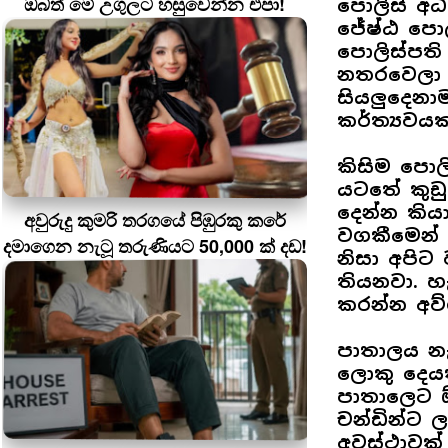
ඔබත් මේ උගුලට හසුවෙන්න එපා!
පොලිස් අධ
ජේෂ්ඨ පොලි
පොලිස්පත
නතරවෙලා 
සියලුදෙනා
කර්ත්‍යවය
කිසිම පොල
යටතේ කුඩ
දෙන්න කිය
අවුරුදු කුමරි තරගයේ පිඹුරකු කරේ
වගකීමෙන් 
දමාගෙන නැටූ තරුණියට 50,000 ක් දඩ!
නිසා අපිට
තියනවා. හ
කරන්න අව්ර
පාතාලය නැ
ලොකු දෙයක
පාතාලෙට ඕ
චන්ඩින්ට ල
අවස්ථාවක් 