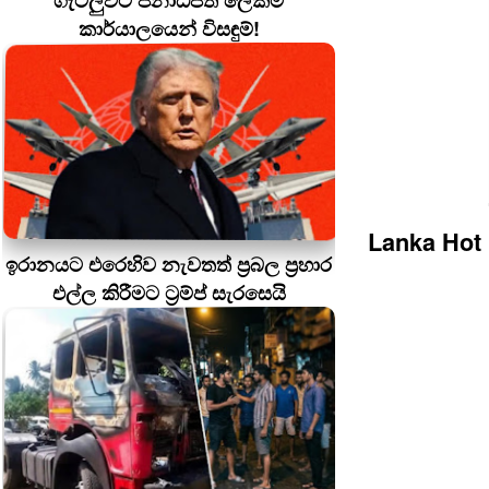
ගැටලුවට ජනාධිපති ලේකම්
කාර්යාලයෙන් විසඳුම්!
Lanka Hot
ඉරානයට එරෙහිව නැවතත් ප්‍රබල ප්‍රහාර
එල්ල කිරීමට ට්‍රම්ප් සැරසෙයි