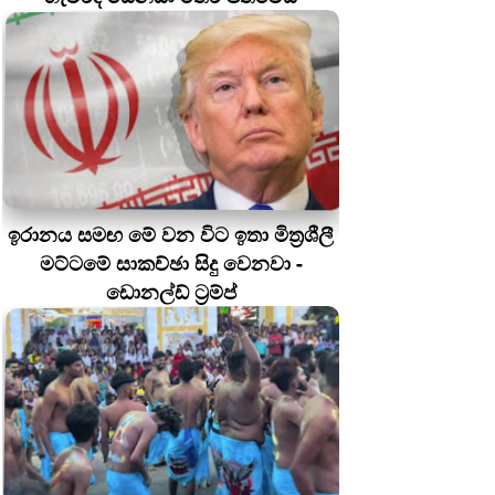
ඉරානය සමඟ මේ වන විට ඉතා මිත්‍රශීලී
මට්ටමේ සාකච්ඡා සිදු වෙනවා -
ඩොනල්ඩ් ට්‍රම්ප්