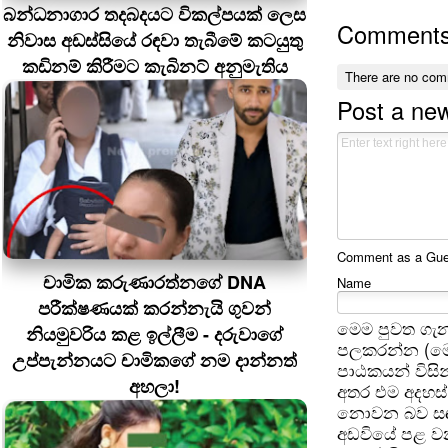
බන්ධනාගාර තදබදයට විකල්පයක් ලෙස
Comment
නිවාස අඩස්සියේ රඳවා තැබීමේ කටයුතු
කඩිනම් කිරීමට කැබිනට් අනුමැතිය
There are no com
Post a ne
Comment as a Guest
චාමික කරුණාරත්නගේ DNA
Name
පරීක්ෂණයක් කරන්නැයි ගුවන්
මෙම පුවත ගැන
නියමුවරිය කළ ඉල්ලීම - දරුවාගේ
පලකරන්න (මෙ
උප්පැන්නයට චාමිකගේ නම දාන්නත්
පාඨකයන් විසින
අහලා!
අතර එම අදහස්
නොවන බව සඳහන
අඩවියේ පළ වන