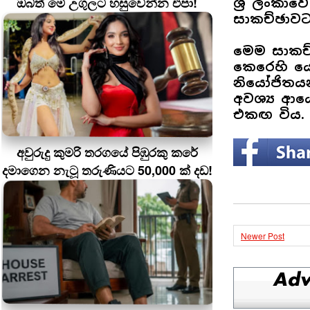
ඔබත් මේ උගුලට හසුවෙන්න එපා!
ශ්‍රී ලංකා
සාකච්ඡාවට
මෙම සාකච්
කෙරෙහි යො
නියෝජිතය
අවශ්‍ය ආය
එකඟ විය.
අවුරුදු කුමරි තරගයේ පිඹුරකු කරේ
දමාගෙන නැටූ තරුණියට 50,000 ක් දඩ!
Newer Post