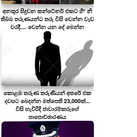
අනතුර සිදුවන කන්ටේනර් එකට ගි* නි
තිබ්බ තරුණයන්ට තරු විසි වෙන්න වැඩ
වරදී.... වෙන්න යන දේ මෙන්න
කොළඹ තරුණ තරුණියන් අතරේ එක
දවසට බෙදන්න මත්පෙති 23,000ක්...
විසි හැවිරිදි ජාවාරම්කරුගේ
පාපොච්ඡාරණය