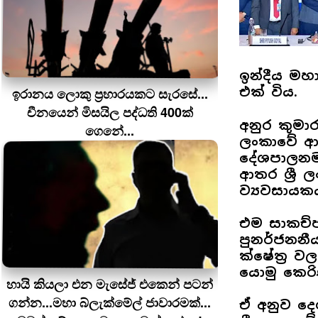
ඉන්දීය මහ
එක් විය.
ඉරානය ලොකු ප‍්‍රහාරයකට සැරසේ...
චීනයෙන් මිසයිල පද්ධති 400ක්
අනුර කුමාර
ගෙනේ...
ලංකාවේ ආ
දේශපාලනම
ආතර ශ්‍ර
ව්‍යවසායක
එම සාකච්ජ
පුනර්ජනන
ක්ෂේත්‍ර
යොමු කෙරි
හායි කියලා එන මැසේජ් එකෙන් පටන්
ගන්න...මහා බ්ලැක්මේල් ජාවාරමක්...
ඒ අනුව දෙ