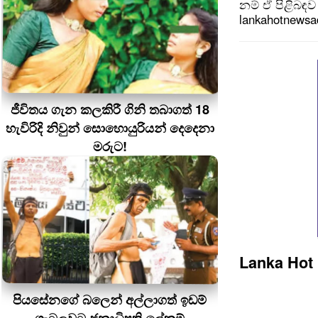
නම් ඒ පිළිබඳව 
lankahotnews
ජීවිතය ගැන කලකිරී ගිනි තබාගත් 18
හැවිරිදි නිවුන් සොහොයුරියන් දෙදෙනා
මරුට!
Lanka Hot
පියසේනගේ බලෙන් අල්ලාගත් ඉඩම්