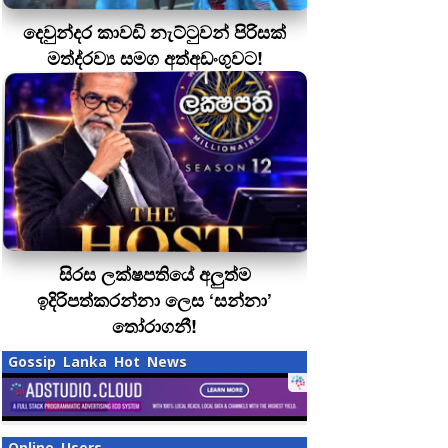
දෙවුන්දර කාවඩි නැට්ටුවන් පිරිසක්
මත්ද‍්‍රව්‍ය සමග අත්අඩංගුවට!
සිරස ලක්ෂපතියේ අලුත්ම
ඉදිරිපත්කරන්නා ලෙස ‘සන්නා’
තෝරාගනී!
Gossip Lanka Hot News
Online Users