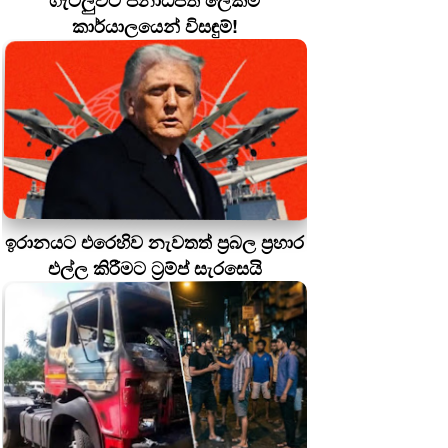
ගැටලුවට ජනාධිපති ලේකම්
කාර්යාලයෙන් විසඳුම්!
ඉරානයට එරෙහිව නැවතත් ප්‍රබල ප්‍රහාර
එල්ල කිරීමට ට්‍රම්ප් සැරසෙයි