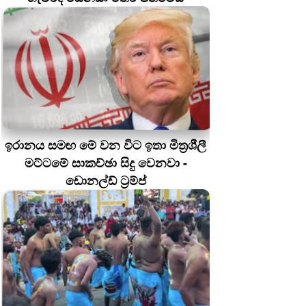
ඉරානය සමඟ මේ වන විට ඉතා මිත්‍රශීලී
මට්ටමේ සාකච්ඡා සිදු වෙනවා -
ඩොනල්ඩ් ට්‍රම්ප්