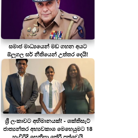
සමාජ මාධ්‍යයෙන් මඩ ගහන අයට
ඕලුගල සර් නීතියෙන් උත්තර දෙයි!
ශ්‍රී ලංකාවට අභිමානයක්! - ශක්තිසැට්
ජාත්‍යන්තර අභ්‍යවකාශ මෙහෙයුමට 18
හැවිරිදි සෙනීසා තේරී පත්වෙයි