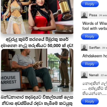
Reply
Pissa
·
94 we
Words of Wisd
fool with verb
Reply
අවුරුදු කුමරි තරගයේ පිඹුරකු කරේ
දමාගෙන නැටූ තරුණියට 50,000 ක් දඩ!
SanRan
·
94 
Athdakeem h
Reply
Namali
·
93 w
නොදකින් ගල්
.... අත්දැකී
තියෙන්නෙ...
බන්ධනාගාර තදබදයට විකල්පයක් ලෙස
Reply
නිවාස අඩස්සියේ රඳවා තැබීමේ කටයුතු