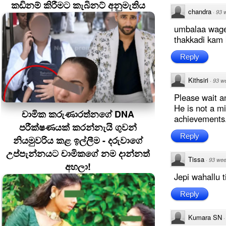
කඩිනම් කිරීමට කැබිනට් අනුමැතිය
chandra
·
93 
umbalaa wage
thakkadi kam
Reply
Kithsiri
·
93 w
Please wait a
He is not a m
චාමික කරුණාරත්නගේ DNA
achievements.
පරීක්ෂණයක් කරන්නැයි ගුවන්
Reply
නියමුවරිය කළ ඉල්ලීම - දරුවාගේ
උප්පැන්නයට චාමිකගේ නම දාන්නත්
Tissa
·
93 wee
අහලා!
Jepi wahallu t
Reply
Kumara SN