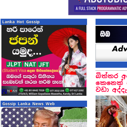
Lanka Hot Gossip
බිත්තර අ
කෙනෙක් ප
වඩා අද්දැ
Gossip Lanka News Web