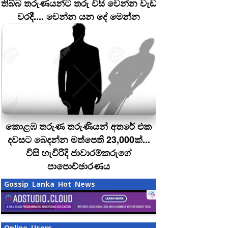
තිබ්බ තරුණයන්ට තරු විසි වෙන්න වැඩ
වරදී.... වෙන්න යන දේ මෙන්න
කොළඹ තරුණ තරුණියන් අතරේ එක
දවසට බෙදන්න මත්පෙති 23,000ක්...
විසි හැවිරිදි ජාවාරම්කරුගේ
පාපොච්ඡාරණය
Gossip Lanka Hot News
Online Users