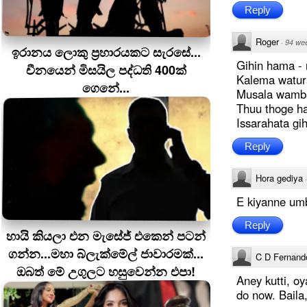
Reply
Roger
·
94 we
ඉරානය ලොකු ප‍්‍රහාරයකට සැරසේ...
Gihin hama - 
චීනයෙන් මිසයිල පද්ධති 400ක්
Kalema watur
ගෙනේ...
Musala wamba
Thuu thoge ha
Issarahata gih
Reply
Hora gediya
E kiyanne um
Reply
හායි කියලා එන මැසේජ් එකෙන් පටන්
ගන්න...මහා බ්ලැක්මේල් ජාවාරමක්...
C D Fernand
ඔබත් මේ උගුලට හසුවෙන්න එපා!
Aney kutti, o
do now. Baila