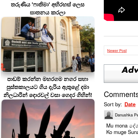
තරුණිය 'ෆාතිමා' අභිරහස් ලෙස
ඝාතනය කරලා
Newer Post
පාඩම් කරන්න මහරගම නගර සභා
පුස්තකාලයට ගිය දැරිය ඇතුළේ දමා
Comment
නිලධාරීන් දොරවල් වසා ගෙදර ගිහින්!
Sort by:
Date
Danushka Pe
Mu mona දේශප
Ko muge Suna