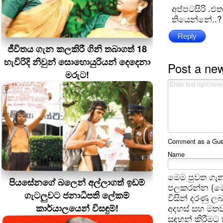
අප්පටසිරි .එ
තියෙන්නේ..?
Reply
ජීවිතය ගැන කලකිරී ගිනි තබාගත් 18
හැවිරිදි නිවුන් සොහොයුරියන් දෙදෙනා
Post a ne
මරුට!
Comment as a Guest
Name
මෙම පුවත ගැන
පියසේනගේ බලෙන් අල්ලාගත් ඉඩම්
පලකරන්න (මෙ
ගැටලුවට ජනාධිපති ලේකම්
විසින් දරණු ල
කාර්යාලයෙන් විසඳුම්!
අදහස් සහ මතව
සඳහන් කිරීමට