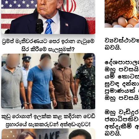
ට්‍රම්ප් මැතිවරණයට පෙර ඉරාන ගැටුමේ
ව්‍යවස්ථ
බවයි.
සිර කිරීමේ සැලසුමක්?
දේශපාපාලන
ඔහු පවසයි.
යම් කොටසක
සුවඳ දන්නා
ප්‍රමාණයක
ඔහු පවසයි
ඔහු වැඩිදු
කුඩු රොශාන් ඉලක්ක කළ කදිරාන වෙඩි
ජනාධිපතිව
ප්‍රහාරයේ සැකකරුවන් අත්අඩංගුවට!
අත්දැකීම් 
බවයි.