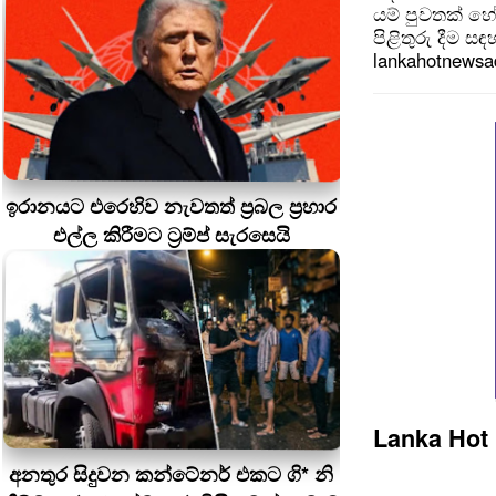
යම් පුවතක් හ
පිළිතුරු දීම ස
lankahotnews
ඉරානයට එරෙහිව නැවතත් ප්‍රබල ප්‍රහාර
එල්ල කිරීමට ට්‍රම්ප් සැරසෙයි
Lanka Hot
අනතුර සිදුවන කන්ටේනර් එකට ගි* නි