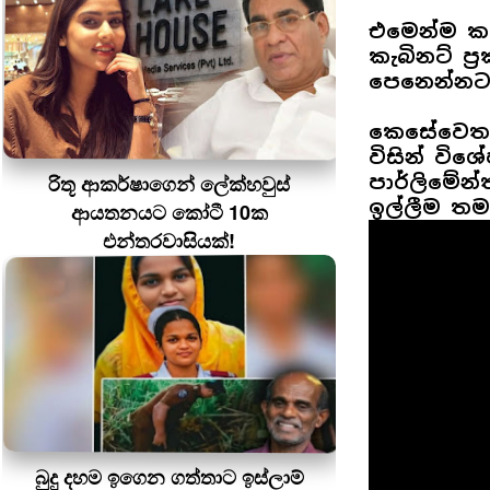
එමෙන්ම කැ
කැබිනට් ප්‍
පෙනෙන්නට 
කෙසේවෙතත්
විසින් විශ
රිතූ ආකර්ෂාගෙන් ලේක්හවුස්
පාර්ලිමේ
ඉල්ලීම තමා
ආයතනයට කෝටී 10ක
එන්තරවාසියක්!
බුදු දහම ඉගෙන ගත්තාට ඉස්ලාම්