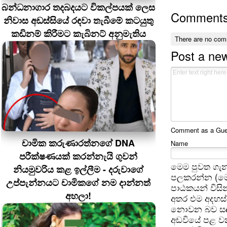
බන්ධනාගාර තදබදයට විකල්පයක් ලෙස
Comment
නිවාස අඩස්සියේ රඳවා තැබීමේ කටයුතු
කඩිනම් කිරීමට කැබිනට් අනුමැතිය
There are no com
Post a ne
Comment as a Guest
චාමික කරුණාරත්නගේ DNA
Name
පරීක්ෂණයක් කරන්නැයි ගුවන්
මෙම පුවත ගැන
නියමුවරිය කළ ඉල්ලීම - දරුවාගේ
පලකරන්න (මෙ
උප්පැන්නයට චාමිකගේ නම දාන්නත්
පාඨකයන් විසින
අහලා!
අතර එම අදහස්
නොවන බව සඳහන
අඩවියේ පළ වන