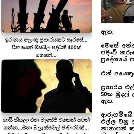
ඇත.
ඉරානය ලොකු ප‍්‍රහාරයකට සැරසේ...
මෙසේ අත්අ
චීනයෙන් මිසයිල පද්ධති 400ක්
පදිංචි ක
ගෙනේ...
ප්‍රදේශයේ 
එක් අයෙකු
ප්‍රහාරය එ
50ක මුදල්
ඇත.
ආරුගම්බේ 
හායි කියලා එන මැසේජ් එකෙන් පටන්
එල්ල වනු ඇ
ගන්න...මහා බ්ලැක්මේල් ජාවාරමක්...
තානාපති ක