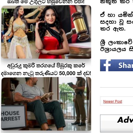
ඔබත් මේ උගුලට හසුවෙන්න එපා!
නිකුත් කර 
ඒ හා යමින්
සදහා වූ ස
කර ඇත.
ශ්‍රී ලංක
ඊශ්‍රායලය 
අවුරුදු කුමරි තරගයේ පිඹුරකු කරේ
දමාගෙන නැටූ තරුණියට 50,000 ක් දඩ!
Newer Post