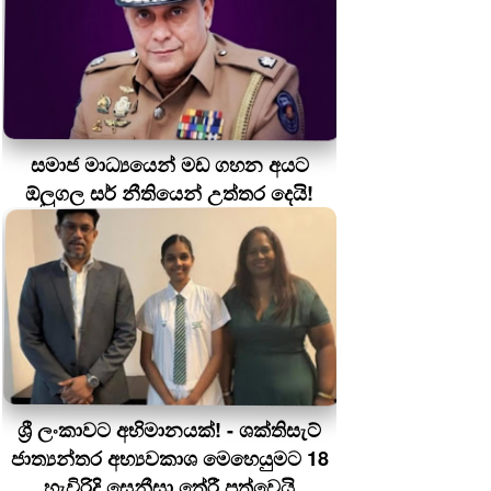
සමාජ මාධ්‍යයෙන් මඩ ගහන අයට
ඕලුගල සර් නීතියෙන් උත්තර දෙයි!
ශ්‍රී ලංකාවට අභිමානයක්! - ශක්තිසැට්
ජාත්‍යන්තර අභ්‍යවකාශ මෙහෙයුමට 18
හැවිරිදි සෙනීසා තේරී පත්වෙයි