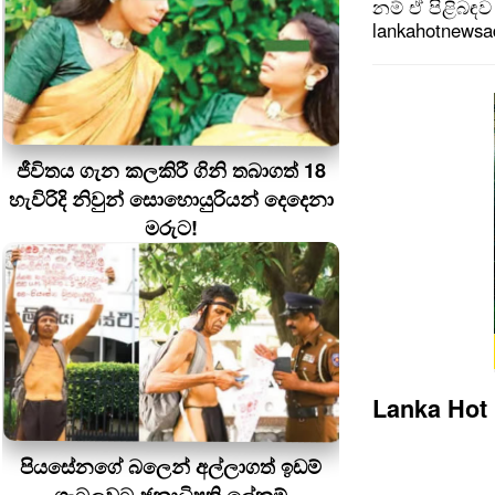
නම් ඒ පිළිබඳව 
lankahotnews
ජීවිතය ගැන කලකිරී ගිනි තබාගත් 18
හැවිරිදි නිවුන් සොහොයුරියන් දෙදෙනා
මරුට!
Lanka Hot
පියසේනගේ බලෙන් අල්ලාගත් ඉඩම්