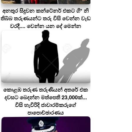
අනතුර සිදුවන කන්ටේනර් එකට ගි* නි
තිබ්බ තරුණයන්ට තරු විසි වෙන්න වැඩ
වරදී.... වෙන්න යන දේ මෙන්න
කොළඹ තරුණ තරුණියන් අතරේ එක
දවසට බෙදන්න මත්පෙති 23,000ක්...
විසි හැවිරිදි ජාවාරම්කරුගේ
පාපොච්ඡාරණය