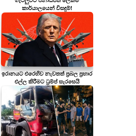
ගැටලුවට ජනාධිපති ලේකම්
කාර්යාලයෙන් විසඳුම්!
ඉරානයට එරෙහිව නැවතත් ප්‍රබල ප්‍රහාර
එල්ල කිරීමට ට්‍රම්ප් සැරසෙයි