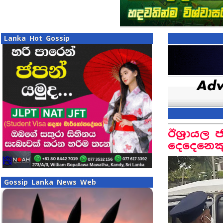
Lanka Hot Gossip
ඊශ්‍රායල 
දෙදෙනෙකු 
Gossip Lanka News Web