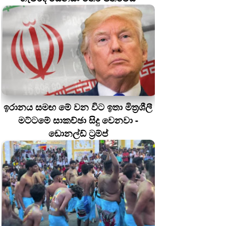
ඉරානය සමඟ මේ වන විට ඉතා මිත්‍රශීලී
මට්ටමේ සාකච්ඡා සිදු වෙනවා -
ඩොනල්ඩ් ට්‍රම්ප්