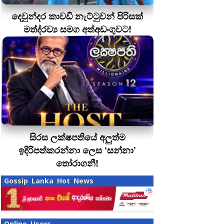
දෙවුන්දර කාවඩි නැට්ටුවන් පිරිසක්
මත්ද‍්‍රව්‍ය සමග අත්අඩංගුවට!
සිරස ලක්ෂපතියේ අලුත්ම
ඉදිරිපත්කරන්නා ලෙස ‘සන්නා’
තෝරාගනී!
Gossip Lanka Hot News
Online Users