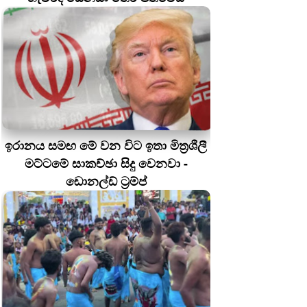
ඉරානය සමඟ මේ වන විට ඉතා මිත්‍රශීලී
මට්ටමේ සාකච්ඡා සිදු වෙනවා -
ඩොනල්ඩ් ට්‍රම්ප්