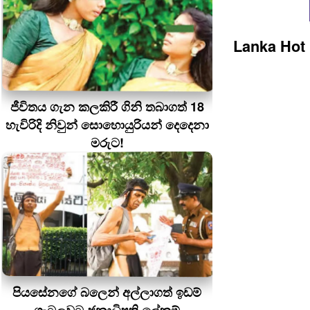
Lanka Hot
ජීවිතය ගැන කලකිරී ගිනි තබාගත් 18
හැවිරිදි නිවුන් සොහොයුරියන් දෙදෙනා
මරුට!
පියසේනගේ බලෙන් අල්ලාගත් ඉඩම්