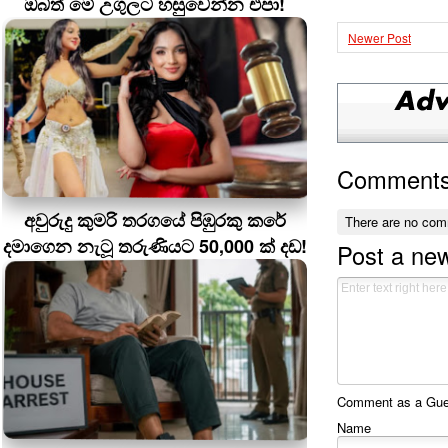
ඔබත් මේ උගුලට හසුවෙන්න එපා!
Newer Post
Comment
අවුරුදු කුමරි තරගයේ පිඹුරකු කරේ
There are no com
දමාගෙන නැටූ තරුණියට 50,000 ක් දඩ!
Post a ne
Comment as a Guest
Name