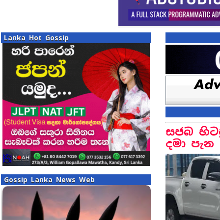
Lanka Hot Gossip
සජබ හිටප
දමා පැන 
Gossip Lanka News Web