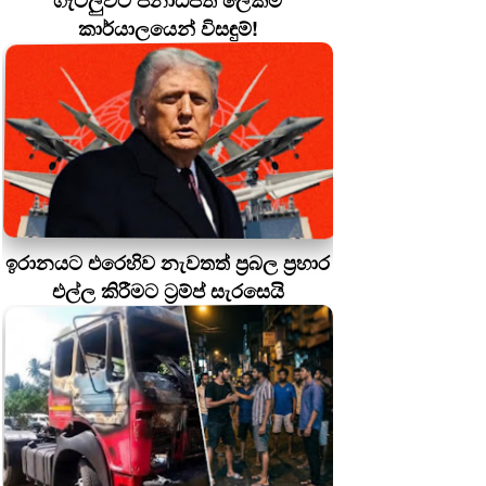
ගැටලුවට ජනාධිපති ලේකම්
කාර්යාලයෙන් විසඳුම්!
ඉරානයට එරෙහිව නැවතත් ප්‍රබල ප්‍රහාර
එල්ල කිරීමට ට්‍රම්ප් සැරසෙයි