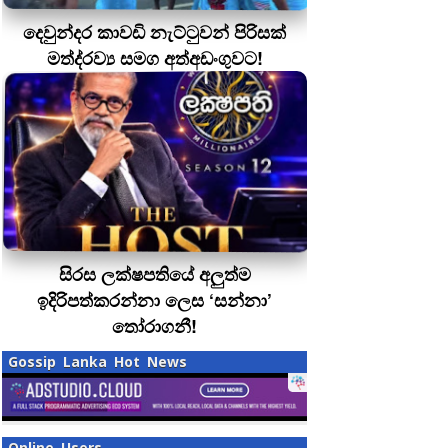
දෙවුන්දර කාවඩි නැට්ටුවන් පිරිසක්
මත්ද‍්‍රව්‍ය සමග අත්අඩංගුවට!
සිරස ලක්ෂපතියේ අලුත්ම
ඉදිරිපත්කරන්නා ලෙස ‘සන්නා’
තෝරාගනී!
Gossip Lanka Hot News
Online Users