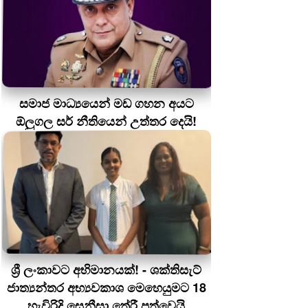
සමාජ මාධ්‍යයෙන් මඩ ගහන අයට
ඕලුගල සර් නීතියෙන් උත්තර දෙයි!
ශ්‍රී ලංකාවට අභිමානයක්! - ශක්තිසැට්
ජාත්‍යන්තර අභ්‍යවකාශ මෙහෙයුමට 18
හැවිරිදි සෙනීසා තේරී පත්වෙයි