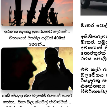
මාතර පොලී
ඉරානය ලොකු ප‍්‍රහාරයකට සැරසේ...
අයිතිකරුව
චීනයෙන් මිසයිල පද්ධති 400ක්
මාතර, පබුර
ගෙනේ...
දමාගොස් 
තොරතුරක් 
රථය පොලි
එම කැබ් ර
බලවේගය හිට
රියැදුරකු
නිකේතනය 
විමර්ශනව
හායි කියලා එන මැසේජ් එකෙන් පටන්
ගන්න...මහා බ්ලැක්මේල් ජාවාරමක්...