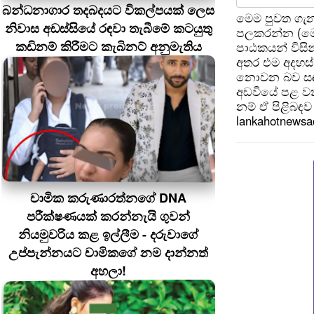
බන්ධනාගාර තදබදයට විකල්පයක් ලෙස
මෙම පුවත ගැන
නිවාස අඩස්සියේ රඳවා තැබීමේ කටයුතු
පලකරන්න (මෙ
කඩිනම් කිරීමට කැබිනට් අනුමැතිය
පාඨකයන් විසින
අතර එම අදහස්
නොවන බව සඳහන
අඩවියේ පළ වන
නම් ඒ පිළිබඳව 
lankahotnews
චාමික කරුණාරත්නගේ DNA
පරීක්ෂණයක් කරන්නැයි ගුවන්
නියමුවරිය කළ ඉල්ලීම - දරුවාගේ
උප්පැන්නයට චාමිකගේ නම දාන්නත්
අහලා!