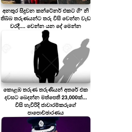
අනතුර සිදුවන කන්ටේනර් එකට ගි* නි
තිබ්බ තරුණයන්ට තරු විසි වෙන්න වැඩ
වරදී.... වෙන්න යන දේ මෙන්න
කොළඹ තරුණ තරුණියන් අතරේ එක
දවසට බෙදන්න මත්පෙති 23,000ක්...
විසි හැවිරිදි ජාවාරම්කරුගේ
පාපොච්ඡාරණය