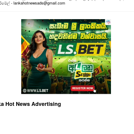
 ඊමේල් - lankahotnewsads@gmail.com
a Hot News Advertising