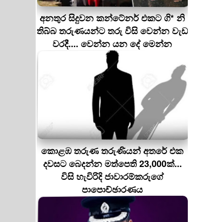
අනතුර සිදුවන කන්ටේනර් එකට ගි* නි
තිබ්බ තරුණයන්ට තරු විසි වෙන්න වැඩ
වරදී.... වෙන්න යන දේ මෙන්න
කොළඹ තරුණ තරුණියන් අතරේ එක
දවසට බෙදන්න මත්පෙති 23,000ක්...
විසි හැවිරිදි ජාවාරම්කරුගේ
පාපොච්ඡාරණය