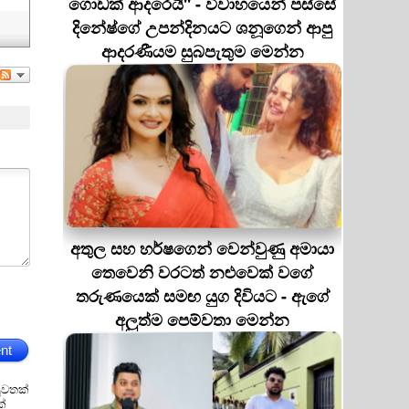
ගොඩක් ආදරෙයි'' - විවාහයෙන් පස්සේ
දිනේෂ්ගේ උපන්දිනයට ශනූගෙන් ආපු
ආදරණීයම සුබපැතුම මෙන්න
අතුල සහ හර්ෂගෙන් වෙන්වුණු අමායා
තෙවෙනි වරටත් නළුවෙක් වගේ
තරුණයෙක් සමඟ යුග දිවියට - ඇගේ
අලුත්ම පෙම්වතා මෙන්න
nt
ුවතක්
ක්