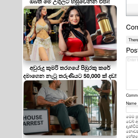
ඔබත් මේ උගුලට හසුවෙන්න එපා!
Co
Ther
Pos
අවුරුදු කුමරි තරගයේ පිඹුරකු කරේ
දමාගෙන නැටූ තරුණියට 50,000 ක් දඩ!
Commen
Name
මෙම ප
වෙබ් 
දැක්වී
නොවන 
හේතුවෙ