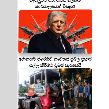
ගැටලුවට ජනාධිපති ලේකම්
කාර්යාලයෙන් විසඳුම්!
ඉරානයට එරෙහිව නැවතත් ප්‍රබල ප්‍රහාර
එල්ල කිරීමට ට්‍රම්ප් සැරසෙයි