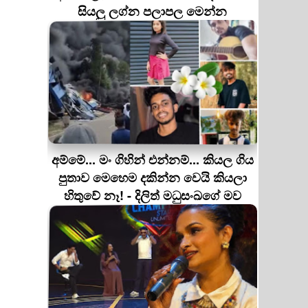
සියලු ලග්න පලාපල මෙන්න
අම්මේ... මං ගිහින් එන්නම්... කියල ගිය
පුතාව මෙහෙම දකින්න වෙයි කියලා
හිතුවේ නෑ! - දිලිත් මධුසංඛගේ මව