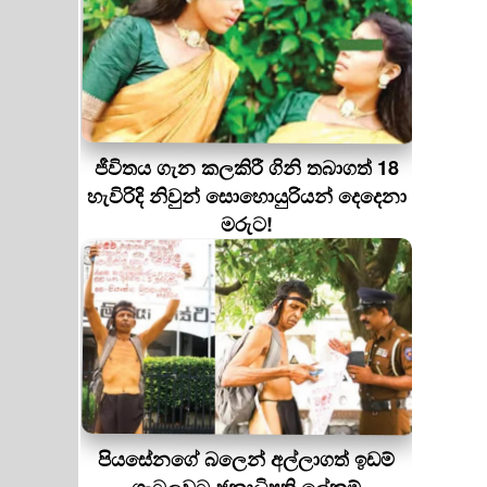
ජීවිතය ගැන කලකිරී ගිනි තබාගත් 18
හැවිරිදි නිවුන් සොහොයුරියන් දෙදෙනා
මරුට!
පියසේනගේ බලෙන් අල්ලාගත් ඉඩම්