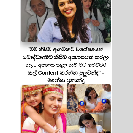
'මම කිසිම ආගමකට විශේෂයෙන්
බෞද්ධාගමට කිසිම අපහාසයක් කරලා
නෑ... අපහාස කළා නම් මට මෙච්චර
කල් Content කරන්න පුලුවන්ද'' -
මනේෂා ප්‍රනාන්දු