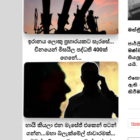
මන්ත
ඉරානය ලොකු ප‍්‍රහාරයකට සැරසේ...
පාර්ල
චීනයෙන් මිසයිල පද්ධති 400ක්
මණ්ඩ
ගෙනේ...
සියල
යයි.
එහෙත
ඇති 
කිරී
Newe
හායි කියලා එන මැසේජ් එකෙන් පටන්
ගන්න...මහා බ්ලැක්මේල් ජාවාරමක්...