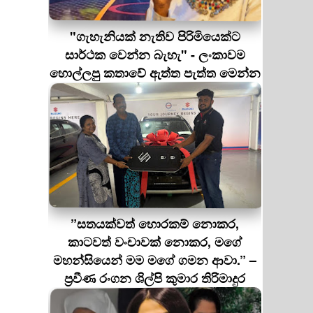
"ගැහැනියක් නැතිව පිරිමියෙක්ට
සාර්ථක වෙන්න බැහැ" - ලංකාවම
හොල්ලපු කතාවේ ඇත්ත පැත්ත මෙන්න
”සතයක්වත් හොරකම් නොකර,
කාටවත් වංචාවක් නොකර, මගේ
මහන්සියෙන් මම මගේ ගමන ආවා.” –
ප්‍රවීණ රංගන ශිල්පි කුමාර තිරිමාදුර