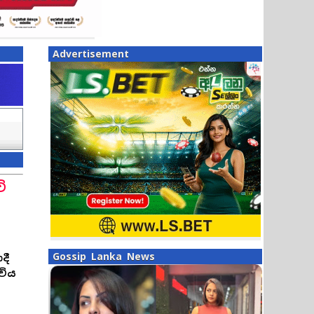
Advertisement
ි
Gossip Lanka News
දී
විය