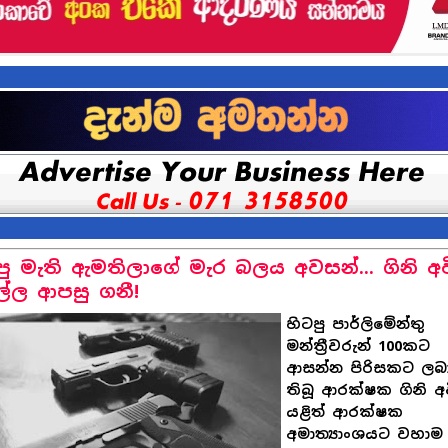
පු මැති ඇමතිලාගේ මැර බලය අවසන්... ගිනි අව
ල්ල ආපසු ගනී!
හිටපු පාර්ලිමේන්තු
මන්ත්‍රීවරුන් 100කට
ආසන්න පිරිසකට ලබා
තිබූ ආරක්ෂක ගිනි අ
යළිත් ආරක්ෂක
අමාත්‍යාංශයට වහාම