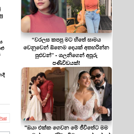
ී
පු
“වරලස කපපු මට හිතේ සාමය
්ය
වෙනුවෙන් ඕනෙම දෙයක් අතහරින්න
ළු
පුළුවන්” - ශලනිගෙන් අපූරු
ී
පණිවිඩයක්!
ාදී
Post
''ඔයා එක්ක ගෙවන මේ ජීවිතේට මම