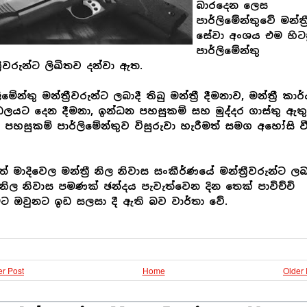
බාරදෙන ලෙස
පාර්ලිමේන්තුවේ මන්ත්‍ර
සේවා අංශය එම හිට
පාර්ලිමේන්තු
්‍රීවරුන්ට ලිඛිතව දන්වා ඇත.
ිමේන්තු මන්ත්‍රීවරුන්ට ලබාදී තිබු මන්ත්‍රී දීමනාව, මන්ත්‍රී කාර
ලයට දෙන දීමනා, ඉන්ධන පහසුකම් සහ මුද්දර ගාස්තු ඇතු
ු පහසුකම් පාර්ලිමේන්තුව විසුරුවා හැරීමත් සමග අහෝසි ව
් මාදිවෙල මන්ත්‍රී නිල නිවාස සංකීර්ණයේ මන්ත්‍රීවරුන්ට ලබ
නිල නිවාස පමණක් ඡන්දය පැවැත්වෙන දින තෙක් පාවිච්චි
මට ඔවුනට ඉඩ සලසා දී ඇති බව වාර්තා වේ.
r Post
Home
Older 