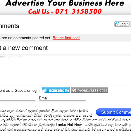
mments
Login
e are no comments posted yet.
Be the first one!
t a new comment
t as a Guest, or login:
Email
ුවත ගැන ඔබගේ අදහස් ඉහතින් ලියා පලකරන්න (මෙම
Submit Comme
අඩවිය තුල පාඨකයන් විසින් දරණු ලබන මතවාද සහ අදහස්
ම් පලකිරීම සිදුවන අතර එම අදහස් සහ මතවාද කිසිඳු විටක අප වෙබ් අඩවියේ මතය
බව සඳහන් කිරීමට කැමැත්තෙමු) Lanka Hot News වෙබ් අඩවියේ පළ වන යම් ප
න් ඔබ අපහසුතාවයට පත් වුයේ නම් ඒ පිළිබඳව පිළිතුරු දීම සඳහා ඔබට ද අයිතිය