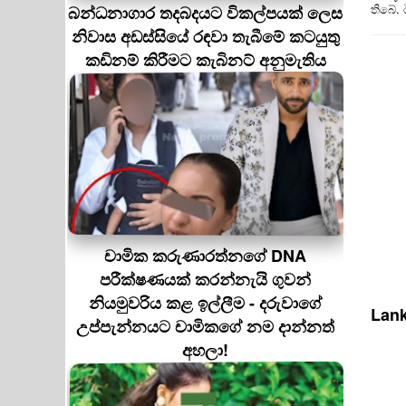
තිබේ.
බන්ධනාගාර තදබදයට විකල්පයක් ලෙස
නිවාස අඩස්සියේ රඳවා තැබීමේ කටයුතු
කඩිනම් කිරීමට කැබිනට් අනුමැතිය
චාමික කරුණාරත්නගේ DNA
පරීක්ෂණයක් කරන්නැයි ගුවන්
නියමුවරිය කළ ඉල්ලීම - දරුවාගේ
Lank
උප්පැන්නයට චාමිකගේ නම දාන්නත්
අහලා!