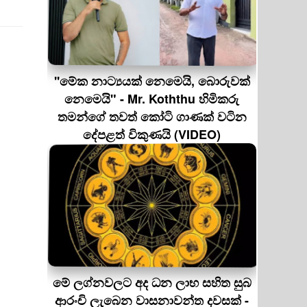
''මේක නාට්‍යයක් නෙමෙයි, බොරුවක්
නෙමෙයි" - Mr. Koththu හිමිකරු
තමන්ගේ තවත් කෝටි ගාණක් වටින
දේපළත් විකුණයි (VIDEO)
මේ ලග්නවලට අද ධන ලාභ සහිත සුබ
ආරංචි ලැබෙන වාසනාවන්ත දවසක් -