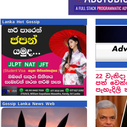
Lanka Hot Gossip
22 වැනිද
පත් වෙන්
පැහැදිලි 
Gossip Lanka News Web