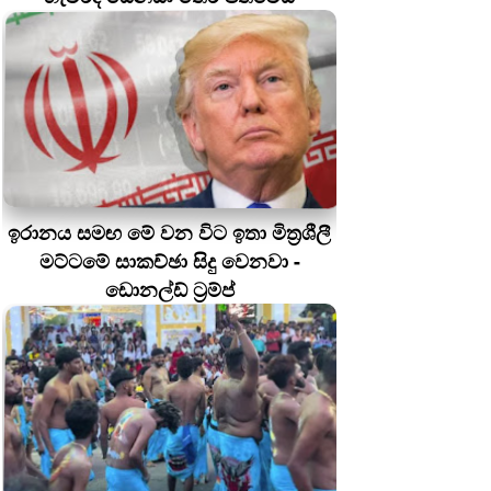
ඉරානය සමඟ මේ වන විට ඉතා මිත්‍රශීලී
මට්ටමේ සාකච්ඡා සිදු වෙනවා -
ඩොනල්ඩ් ට්‍රම්ප්