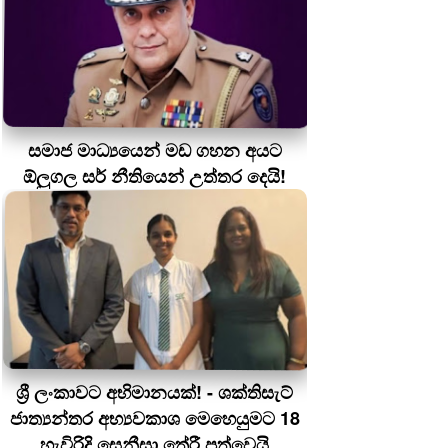
සමාජ මාධ්‍යයෙන් මඩ ගහන අයට
ඕලුගල සර් නීතියෙන් උත්තර දෙයි!
ශ්‍රී ලංකාවට අභිමානයක්! - ශක්තිසැට්
ජාත්‍යන්තර අභ්‍යවකාශ මෙහෙයුමට 18
හැවිරිදි සෙනීසා තේරී පත්වෙයි