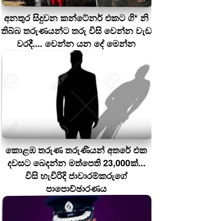
අනතුර සිදුවන කන්ටේනර් එකට ගි* නි
තිබ්බ තරුණයන්ට තරු විසි වෙන්න වැඩ
වරදී.... වෙන්න යන දේ මෙන්න
කොළඹ තරුණ තරුණියන් අතරේ එක
දවසට බෙදන්න මත්පෙති 23,000ක්...
විසි හැවිරිදි ජාවාරම්කරුගේ
පාපොච්ඡාරණය