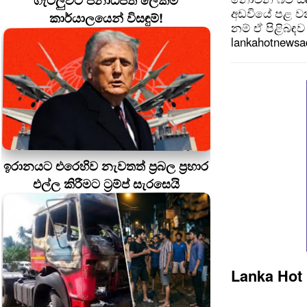
ගැටලුවට ජනාධිපති ලේකම්
අඩවියේ පළ වන
කාර්යාලයෙන් විසඳුම්!
නම් ඒ පිළිබඳව 
lankahotnews
ඉරානයට එරෙහිව නැවතත් ප්‍රබල ප්‍රහාර
එල්ල කිරීමට ට්‍රම්ප් සැරසෙයි
Lanka Hot