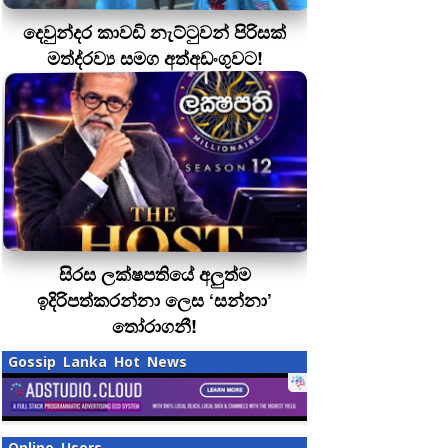
දෙවුන්දර කාවඩි නැට්ටුවන් පිරිසක්
මත්ද‍්‍රව්‍ය සමග අත්අඩංගුවට!
සිරස ලක්ෂපතියේ අලුත්ම
ඉදිරිපත්කරන්නා ලෙස ‘සන්නා’
තෝරාගනී!
Gossip Lanka Hot News
Online Users