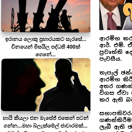
ඉරානය ලොකු ප‍්‍රහාරයකට සැරසේ...
ආරම්භ කර
ආර්. එම්.
චීනයෙන් මිසයිල පද්ධති 400ක්
ප්‍රවෘත්ති
ගෙනේ...
පැවසීය.
තැපැල් ඡන
ආරම්භ කිර
අතර ගණන්ක
විගස ඒවා ම
කර ඇති බ
සභාපතිවරය
හායි කියලා එන මැසේජ් එකෙන් පටන්
ගණන්කිරී
ගන්න...මහා බ්ලැක්මේල් ජාවාරමක්...
ලැබී ඇති 