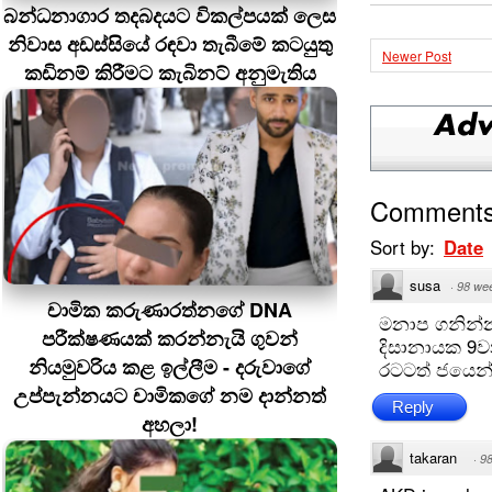
බන්ධනාගාර තදබදයට විකල්පයක් ලෙස
නිවාස අඩස්සියේ රඳවා තැබීමේ කටයුතු
Newer Post
කඩිනම් කිරීමට කැබිනට් අනුමැතිය
Comment
Sort by:
Date
susa
·
98 we
චාමික කරුණාරත්නගේ DNA
මනාප ගනින්න
පරීක්ෂණයක් කරන්නැයි ගුවන්
දිසානායක 9ව
නියමුවරිය කළ ඉල්ලීම - දරුවාගේ
රටටත් ජයෙන
උප්පැන්නයට චාමිකගේ නම දාන්නත්
Reply
අහලා!
takaran
·
9