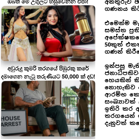
ඔබත් මේ උගුලට හසුවෙන්න එපා!
අනතුරුව ඡ
ගණනය කිරී
එමෙන්ම මැ
සමස්ත ප්‍
අපේක්ෂකයෙ
50කුත් එක
ගණන් කිරී
ඉන්පසු මැ
අවුරුදු කුමරි තරගයේ පිඹුරකු කරේ
ජනාධිපතිව
දමාගෙන නැටූ තරුණියට 50,000 ක් දඩ!
හෙයකින් ක
නොහැකිව 
ආරම්භ කෙර
සංඛ්‍යාවක
ඉතිරි කර 
තරගයෙන් ඉ
දැනුවත් ක