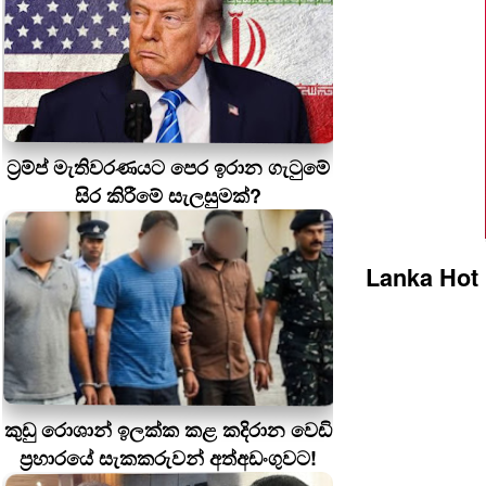
ට්‍රම්ප් මැතිවරණයට පෙර ඉරාන ගැටුමේ
සිර කිරීමේ සැලසුමක්?
Lanka Hot
කුඩු රොශාන් ඉලක්ක කළ කදිරාන වෙඩි
ප්‍රහාරයේ සැකකරුවන් අත්අඩංගුවට!