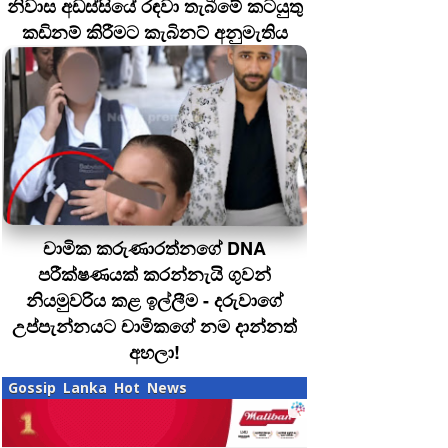
නිවාස අඩස්සියේ රඳවා තැබීමේ කටයුතු
කඩිනම් කිරීමට කැබිනට් අනුමැතිය
චාමික කරුණාරත්නගේ DNA
පරීක්ෂණයක් කරන්නැයි ගුවන්
නියමුවරිය කළ ඉල්ලීම - දරුවාගේ
උප්පැන්නයට චාමිකගේ නම දාන්නත්
අහලා!
Gossip Lanka Hot News