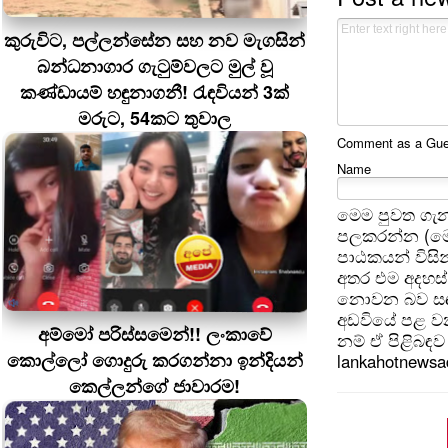
කුරුවිට, පල්ලන්සේන සහ නව මැගසින්
බන්ධනාගාර ගැටුම්වලට මුල් වූ
කණ්ඩායම් හඳුනාගනී! රැඳවියන් 3ක්
මරුට, 54කට තුවාල
Comment as a Guest
Name
මෙම පුවත ගැන
පලකරන්න (මෙ
පාඨකයන් විසින
අතර එම අදහස්
නොවන බව සඳහන
අඩවියේ පළ වන
අම්මෝ පරිස්සමෙන්!! ලංකාවේ
නම් ඒ පිළිබඳව 
කොල්ලෝ ගොදුරු කරගන්නා ඉන්දියන්
lankahotnews
කෙල්ලන්ගේ ජාවාරම!