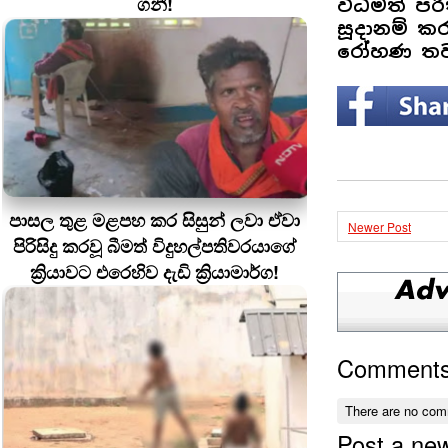
ගනී!
විධිමත් පර
සූදානම් ක
රෝහණ තවද
පාසල තුළ මළපහ කර සිසුන් ලවා ඒවා
Newer Post
පිරිසිදු කරවූ බීමත් විදුහල්පතිවරයාගේ
ක්‍රියාවට එරෙහිව දැඩි ක්‍රියාමාර්ග!
Comment
There are no com
Post a ne