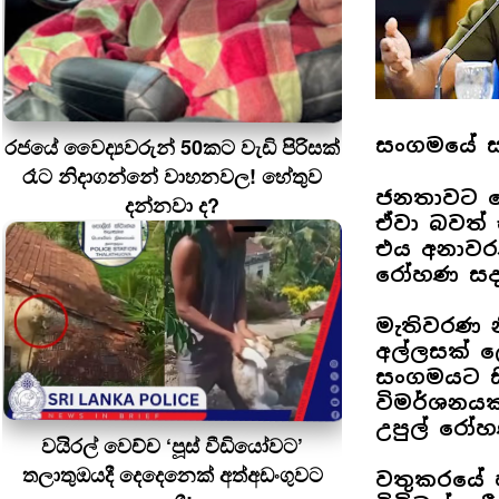
රජයේ වෛද්‍යවරුන් 50කට වැඩි පිරිසක්
සංගමයේ ස
රෑට නිදාගන්නේ වාහනවල! හේතුව
ජනතාවට බෙ
දන්නවා ද?
ඒවා බවත් 
එය අනාවර
රෝහණ සදහ
මැතිවරණ න
අල්ලසක් 
සංගමයට සි
විමර්ශනය
උපුල් රෝහ
වයිරල් වෙච්ච ‘පූස් වීඩියෝවට’
තලාතුඔයදී දෙදෙනෙක් අත්අඩංගුවට
වතුකරයේ 