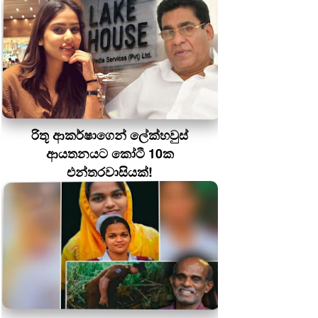
රිතූ ආකර්ෂාගෙන් ලේක්හවුස්
ආයතනයට කෝටී 10ක
එන්තරවාසියක්!