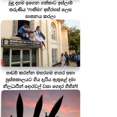
බුදු දහම ඉගෙන ගත්තාට ඉස්ලාම්
තරුණිය 'ෆාතිමා' අභිරහස් ලෙස
ඝාතනය කරලා
පාඩම් කරන්න මහරගම නගර සභා
පුස්තකාලයට ගිය දැරිය ඇතුළේ දමා
නිලධාරීන් දොරවල් වසා ගෙදර ගිහින්!