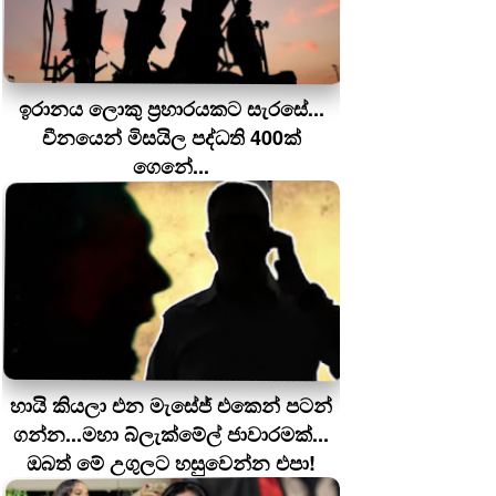
ඉරානය ලොකු ප‍්‍රහාරයකට සැරසේ...
චීනයෙන් මිසයිල පද්ධති 400ක්
ගෙනේ...
හායි කියලා එන මැසේජ් එකෙන් පටන්
ගන්න...මහා බ්ලැක්මේල් ජාවාරමක්...
ඔබත් මේ උගුලට හසුවෙන්න එපා!