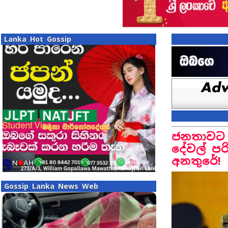
Lanka Hot Gossip
ජනතාවට 
දේවල් පර
අනතුරේ!
Gossip Lanka News Web