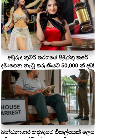
අවුරුදු කුමරි තරගයේ පිඹුරකු කරේ
දමාගෙන නැටූ තරුණියට 50,000 ක් දඩ!
බන්ධනාගාර තදබදයට විකල්පයක් ලෙස