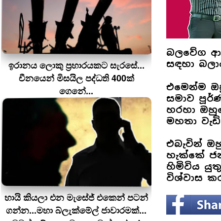
බලවේග ආණ
සඳහා බලා
ඉරානය ලොකු ප‍්‍රහාරයකට සැරසේ...
චීනයෙන් මිසයිල පද්ධති 400ක්
එමෙන්ම ඔහ
ගෙනේ...
සමාව පූර
හරහා ඔහු
මහතා වැඩි
එබැවින් ඔ
හැක්කේ ජන
හිමිවිය ය
විශ්වාස ක
හායි කියලා එන මැසේජ් එකෙන් පටන්
ගන්න...මහා බ්ලැක්මේල් ජාවාරමක්...