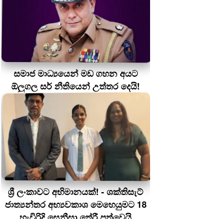
සමාජ මාධ්‍යයෙන් මඩ ගහන අයට
ඕලුගල සර් නීතියෙන් උත්තර දෙයි!
ශ්‍රී ලංකාවට අභිමානයක්! - ශක්තිසැට්
ජාත්‍යන්තර අභ්‍යවකාශ මෙහෙයුමට 18
හැවිරිදි සෙනීසා තේරී පත්වෙයි