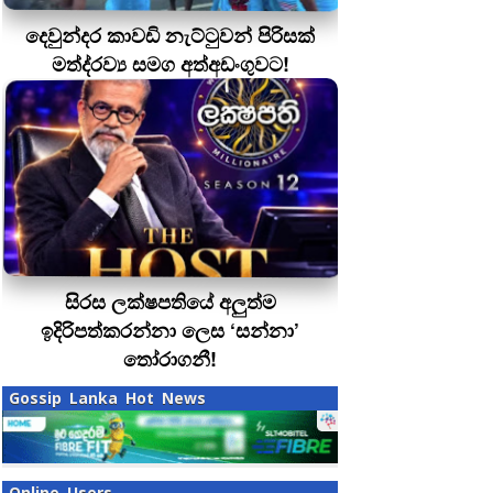
දෙවුන්දර කාවඩි නැට්ටුවන් පිරිසක්
මත්ද‍්‍රව්‍ය සමග අත්අඩංගුවට!
සිරස ලක්ෂපතියේ අලුත්ම
ඉදිරිපත්කරන්නා ලෙස ‘සන්නා’
තෝරාගනී!
Gossip Lanka Hot News
Online Users