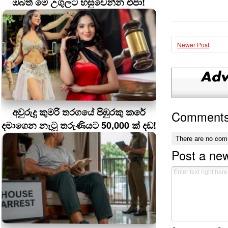
ඔබත් මේ උගුලට හසුවෙන්න එපා!
Newer Post
අවුරුදු කුමරි තරගයේ පිඹුරකු කරේ
Comment
දමාගෙන නැටූ තරුණියට 50,000 ක් දඩ!
There are no com
Post a ne