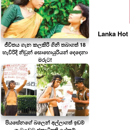
Lanka Hot
ජීවිතය ගැන කලකිරී ගිනි තබාගත් 18
හැවිරිදි නිවුන් සොහොයුරියන් දෙදෙනා
මරුට!
පියසේනගේ බලෙන් අල්ලාගත් ඉඩම්