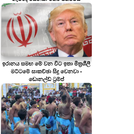
ඉරානය සමඟ මේ වන විට ඉතා මිත්‍රශීලී
මට්ටමේ සාකච්ඡා සිදු වෙනවා -
ඩොනල්ඩ් ට්‍රම්ප්