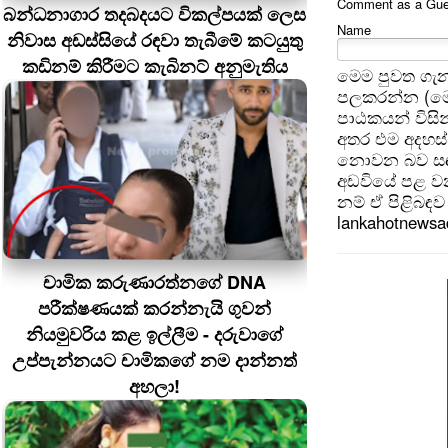
Comment as a Guest
බන්ධනාගාර තදබදයට විකල්පයක් ලෙස
Name
නිවාස අඩස්සියේ රඳවා තැබීමේ කටයුතු
කඩිනම් කිරීමට කැබිනට් අනුමැතිය
මෙම පුවත ගැන
පලකරන්න (මෙ
පාඨකයන් විසින
අතර එම අදහස්
නොවන බව සඳහන
අඩවියේ පළ වන
නම් ඒ පිළිබඳව 
lankahotnews
චාමික කරුණාරත්නගේ DNA
පරීක්ෂණයක් කරන්නැයි ගුවන්
නියමුවරිය කළ ඉල්ලීම - දරුවාගේ
උප්පැන්නයට චාමිකගේ නම දාන්නත්
අහලා!