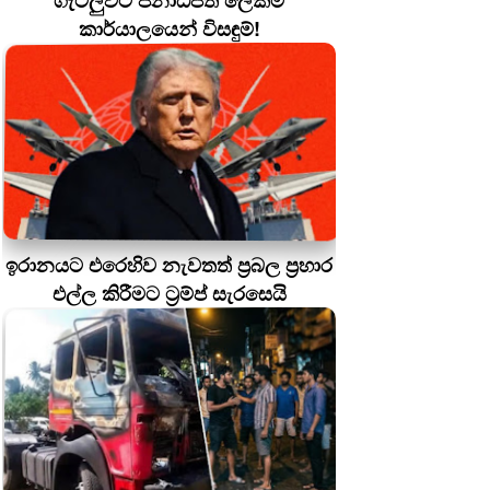
ගැටලුවට ජනාධිපති ලේකම්
කාර්යාලයෙන් විසඳුම්!
ඉරානයට එරෙහිව නැවතත් ප්‍රබල ප්‍රහාර
එල්ල කිරීමට ට්‍රම්ප් සැරසෙයි