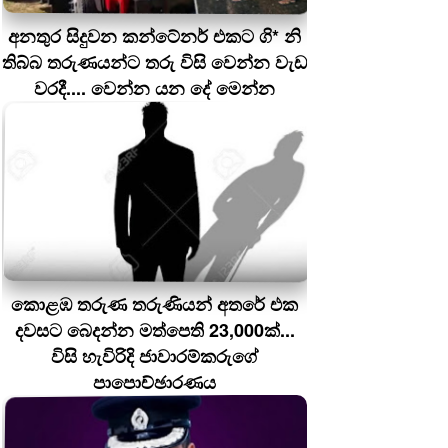
අනතුර සිදුවන කන්ටේනර් එකට ගි* නි
තිබ්බ තරුණයන්ට තරු විසි වෙන්න වැඩ
වරදී.... වෙන්න යන දේ මෙන්න
කොළඹ තරුණ තරුණියන් අතරේ එක
දවසට බෙදන්න මත්පෙති 23,000ක්...
විසි හැවිරිදි ජාවාරම්කරුගේ
පාපොච්ඡාරණය