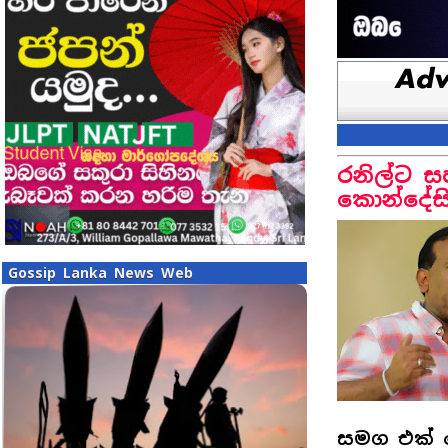
රනිල්ට ස
කොන්දේසි
Gossip Lanka News Web
සමග එක් න