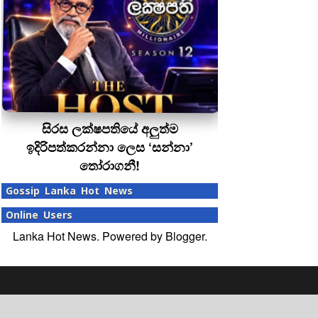
සිරස ලක්ෂපතියේ අලුත්ම
ඉදිරිපත්කරන්නා ලෙස ‘සන්නා’
තෝරාගනී!
Gossip Lanka Hot News
Online Users
Lanka Hot News. Powered by
Blogger
.