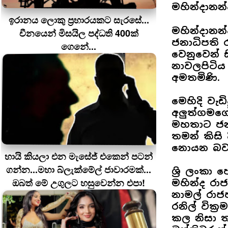
මහින්දානන
ඉරානය ලොකු ප‍්‍රහාරයකට සැරසේ...
මහින්දානන
චීනයෙන් මිසයිල පද්ධති 400ක්
ජනාධිපති ර
ගෙනේ...
වෙනුවෙන් ස
නාවලපිටිය 
අමතමිණි.
මෙහිදි වැඩ
අලුත්ගමගේ 
මහතාට ජන
තමන් කිසි 
නොයන බවය
හායි කියලා එන මැසේජ් එකෙන් පටන්
ගන්න...මහා බ්ලැක්මේල් ජාවාරමක්...
ශ්‍රි ලංක
ඔබත් මේ උගුලට හසුවෙන්න එපා!
මහින්ද රා
නාමල් රා
රනිල් වික
කල නිසා ත