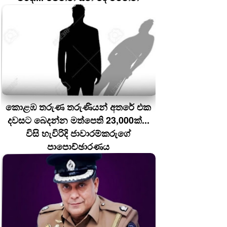
කොළඹ තරුණ තරුණියන් අතරේ එක
දවසට බෙදන්න මත්පෙති 23,000ක්...
විසි හැවිරිදි ජාවාරම්කරුගේ
පාපොච්ඡාරණය