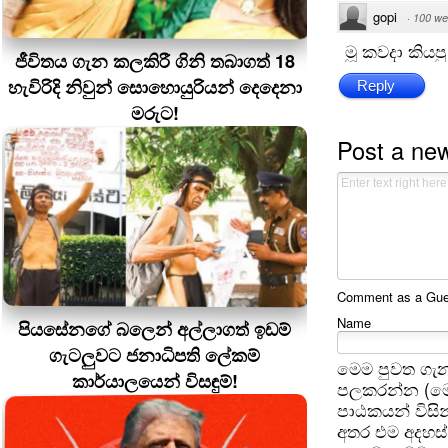
gopi
·
100 we
මූ කවදා කියප
ජීවිතය ගැන කලකිරී ගිනි තබාගත් 18
හැවිරිදි නිවුන් සොහොයුරියන් දෙදෙනා
Reply
මරුට!
Post a ne
Comment as a Guest
Name
පියසේනගේ බලෙන් අල්ලාගත් ඉඩම්
ගැටලුවට ජනාධිපති ලේකම්
මෙම පුවත ගැන
කාර්යාලයෙන් විසඳුම්!
පලකරන්න (මෙ
පාඨකයන් විසින
අතර එම අදහස්