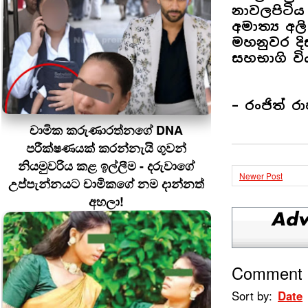
නාවලපිටිය 
අමාත්‍ය අලි
මහනුවර දිස
සහභාගි වි
– රංජිත් ර
චාමික කරුණාරත්නගේ DNA
පරීක්ෂණයක් කරන්නැයි ගුවන්
නියමුවරිය කළ ඉල්ලීම - දරුවාගේ
Newer Post
උප්පැන්නයට චාමිකගේ නම දාන්නත්
අහලා!
Comment
Sort by:
Date