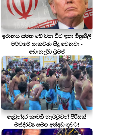
ඉරානය සමඟ මේ වන විට ඉතා මිත්‍රශීලී
මට්ටමේ සාකච්ඡා සිදු වෙනවා -
ඩොනල්ඩ් ට්‍රම්ප්
දෙවුන්දර කාවඩි නැට්ටුවන් පිරිසක්
මත්ද‍්‍රව්‍ය සමග අත්අඩංගුවට!