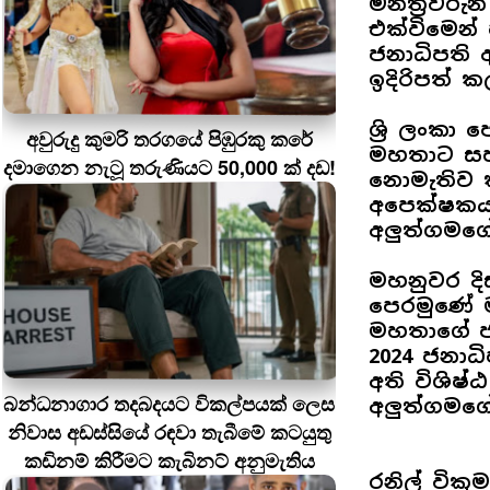
මන්ත්‍රිවර
එක්විමෙන් 
ජනාධිපති
ඉදිරිපත් ක
ශ්‍රි ලංකා
අවුරුදු කුමරි තරගයේ පිඹුරකු කරේ
මහතාට සහය
දමාගෙන නැටූ තරුණියට 50,000 ක් දඩ!
නොමැතිව ක
අපෙක්ෂකයා
අලුත්ගමගේ
මහනුවර දිස්
පෙරමුණේ මන
මහතාගේ ජය
2024 ජනාධ
අති විශිෂ
බන්ධනාගාර තදබදයට විකල්පයක් ලෙස
අලුත්ගමගේ
නිවාස අඩස්සියේ රඳවා තැබීමේ කටයුතු
කඩිනම් කිරීමට කැබිනට් අනුමැතිය
රනිල් වික