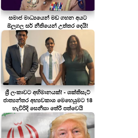
සමාජ මාධ්‍යයෙන් මඩ ගහන අයට
ඕලුගල සර් නීතියෙන් උත්තර දෙයි!
ශ්‍රී ලංකාවට අභිමානයක්! - ශක්තිසැට්
ජාත්‍යන්තර අභ්‍යවකාශ මෙහෙයුමට 18
හැවිරිදි සෙනීසා තේරී පත්වෙයි