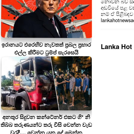
නොවන බව සඳහන
අඩවියේ පළ වන
නම් ඒ පිළිබඳව 
lankahotnews
ඉරානයට එරෙහිව නැවතත් ප්‍රබල ප්‍රහාර
Lanka Hot
එල්ල කිරීමට ට්‍රම්ප් සැරසෙයි
අනතුර සිදුවන කන්ටේනර් එකට ගි* නි
තිබ්බ තරුණයන්ට තරු විසි වෙන්න වැඩ
වරදී.... වෙන්න යන දේ මෙන්න