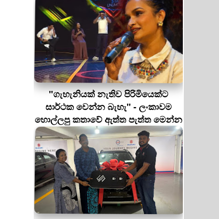
"ගැහැනියක් නැතිව පිරිමියෙක්ට
සාර්ථක වෙන්න බැහැ" - ලංකාවම
හොල්ලපු කතාවේ ඇත්ත පැත්ත මෙන්න