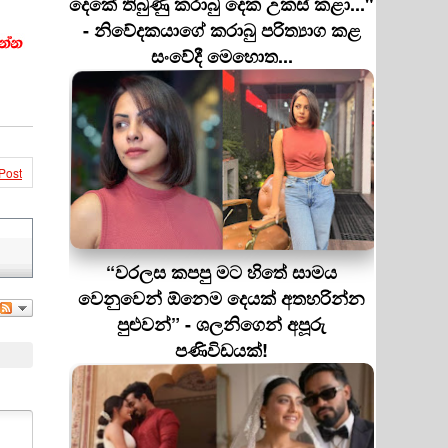
දෙකේ තිබුණු කරාබු දෙක උකස් කළා..."
- නිවේදකයාගේ කරාබු පරිත්‍යාග කළ
සංවේදී මෙහොත...
Post
“වරලස කපපු මට හිතේ සාමය
වෙනුවෙන් ඕනෙම දෙයක් අතහරින්න
පුළුවන්” - ශලනිගෙන් අපූරු
පණිවිඩයක්!