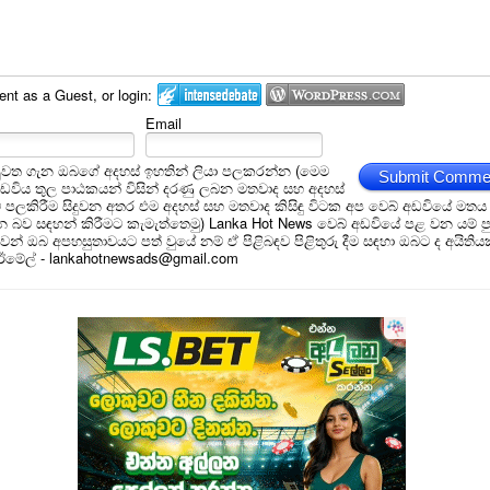
t as a Guest, or login:
Email
ුවත ගැන ඔබගේ අදහස් ඉහතින් ලියා පලකරන්න (මෙම
Submit Comme
අඩවිය තුල පාඨකයන් විසින් දරණු ලබන මතවාද සහ අදහස්
ම් පලකිරීම සිදුවන අතර එම අදහස් සහ මතවාද කිසිඳු විටක අප වෙබ් අඩවියේ මතය
බව සඳහන් කිරීමට කැමැත්තෙමු) Lanka Hot News වෙබ් අඩවියේ පළ වන යම් ප
න් ඔබ අපහසුතාවයට පත් වුයේ නම් ඒ පිළිබඳව පිළිතුරු දීම සඳහා ඔබට ද අයිතිය
 ඊමේල් - lankahotnewsads@gmail.com