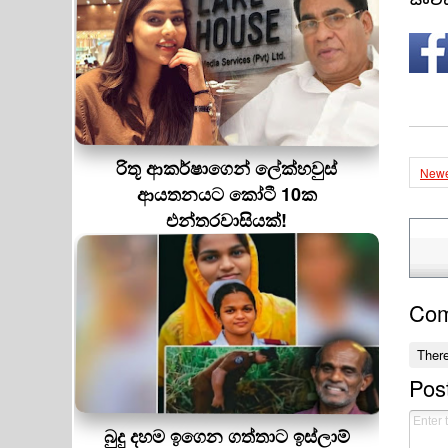
සංවි
රිතූ ආකර්ෂාගෙන් ලේක්හවුස්
Newe
ආයතනයට කෝටී 10ක
එන්තරවාසියක්!
Co
Ther
Pos
බුදු දහම ඉගෙන ගත්තාට ඉස්ලාම්