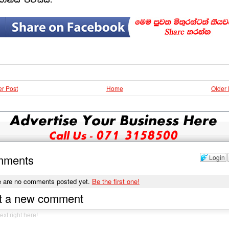
ධානය පවසයි.
r Post
Home
Older 
mments
Login
e are no comments posted yet.
Be the first one!
t a new comment