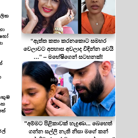
ූලික
හා
ොහෝ
“ඇත්ත කතා කරනකොට සමහර
ා
වෙලාවට අපහාස අවලාද විඳින්න වෙයි
…” – මහේෂිගෙන් සටහනක්!
ේ
ා
ෙකුම
සහ
ත්
"අම්මට පිළිකාවක් හැදුණා... බෙහෙත්
ගන්න සල්ලි නැති නිසා මගේ කන්
රල්