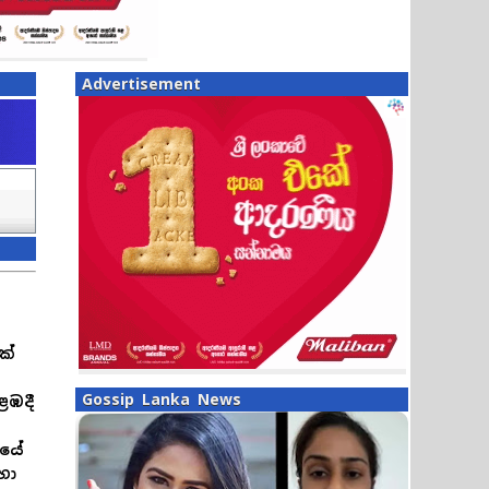
Advertisement
ක්
Gossip Lanka News
ළඹදී
ියේ
හා