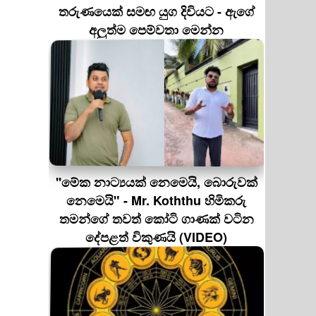
තරුණයෙක් සමඟ යුග දිවියට - ඇගේ
අලුත්ම පෙම්වතා මෙන්න
''මේක නාට්‍යයක් නෙමෙයි, බොරුවක්
නෙමෙයි" - Mr. Koththu හිමිකරු
තමන්ගේ තවත් කෝටි ගාණක් වටින
දේපළත් විකුණයි (VIDEO)