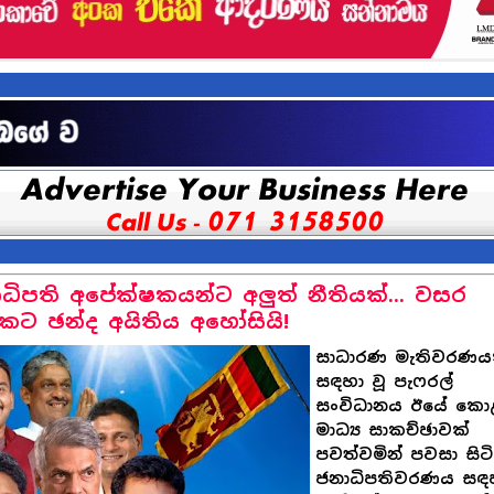
ධිපති අපේක්ෂකයන්ට අලුත් නීතියක්... වසර
කට ඡන්ද අයිතිය අහෝසියි!
සාධාරණ මැතිවරණය
සඳහා වූ පැෆරල්
සංවිධානය ඊයේ කො
මාධ්‍ය සාකච්ඡාවක්
පවත්වමින් පවසා සිට
ජනාධිපතිවරණය සඳ