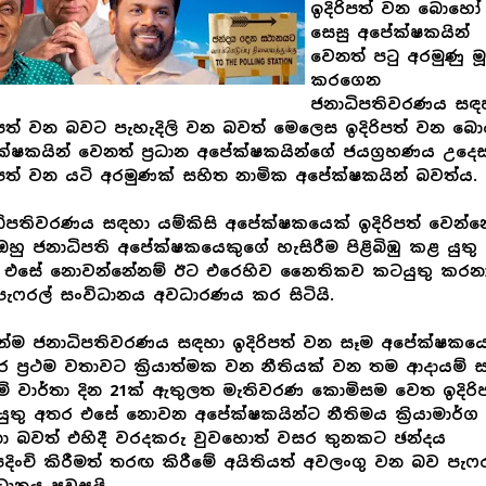
ඉදිරිපත් වන බොහෝ
සෙසු අපේක්ෂකයින්
වෙනත් පටු අරමුණු ම
කරගෙන
ජනාධිපතිවරණය සඳ
ිපත් වන බවට පැහැදිලි වන බවත් මෙලෙස ඉදිරිපත් වන බ
්ෂකයින් වෙනත් ප්‍රධාන අපේක්ෂකයින්ගේ ජයග්‍රහණය උදෙස
ිපත් වන යටි අරමුණක් සහිත නාමික අපේක්ෂකයින් බවත්ය.
ිපතිවරණය සඳහා යම්කිසි අපේක්ෂකයෙක් ඉදිරිපත් වෙන්න
ඔහු ජනාධිපති අපේක්ෂකයෙකුගේ හැසිරීම පිළිබිඹු කළ යුතු
 එසේ නොවන්නේනම් ඊට එරෙහිව නෛතිකව කටයුතු කරන
ැෆරල් සංවිධානය අවධාරණය කර සිටි‍යි.
න්ම ජනාධිපතිවරණය සඳහා ඉදිරිපත් වන සෑම අපේක්ෂකය
ර ප්‍රථම වතාවට ක්‍රියාත්මක වන නීතියක් වන තම ආදායම් 
ම් වාර්තා දින 21ක් ඇතුලත මැතිවරණ කොමිසම වෙත ඉදිරිප
ුතු අතර එසේ නොවන අපේක්ෂකයින්ට නීතිමය ක්‍රියාමාර්ග
ා බවත් එහිදී වරදකරු වුවහොත් වසර තුනකට ඡන්දය
පදිංචි කිරීමත් තරඟ කිරීමේ අයිතියත් අවලංගු වන බව පැෆ