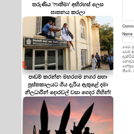
තරුණිය 'ෆාතිමා' අභිරහස් ලෙස
ඝාතනය කරලා
Commen
Name
මෙම ප
වෙබ් 
දැක්වී
නොවන 
හේතුවෙ
තිබේ.
පාඩම් කරන්න මහරගම නගර සභා
පුස්තකාලයට ගිය දැරිය ඇතුළේ දමා
නිලධාරීන් දොරවල් වසා ගෙදර ගිහින්!