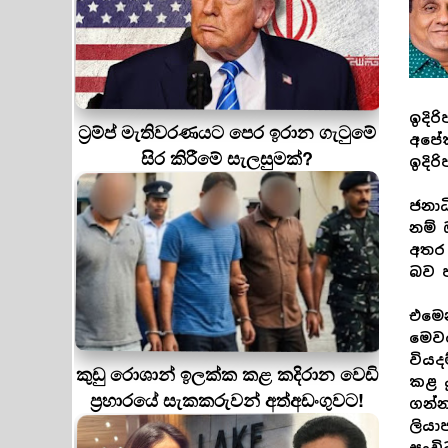
ඉදිර
ට්‍රම්ප් මැතිවරණයට පෙර ඉරාන ගැටුමේ
අපේක
සිර කිරීමේ සැලසුමක්?
ඉදිර
ජනාධ
නම් 
අතර
බව ප
එමෙ
‍මෙව
වියද
කුඩු රොශාන් ඉලක්ක කළ කදිරාන වෙඩි
කළ ය
ප්‍රහාරයේ සැකකරුවන් අත්අඩංගුවට!
ගන්න
ලියා