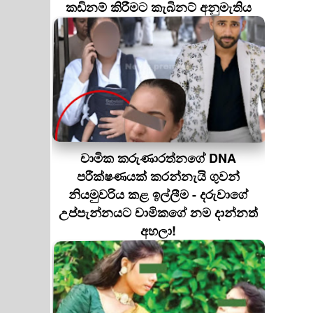
කඩිනම් කිරීමට කැබිනට් අනුමැතිය
චාමික කරුණාරත්නගේ DNA
පරීක්ෂණයක් කරන්නැයි ගුවන්
නියමුවරිය කළ ඉල්ලීම - දරුවාගේ
උප්පැන්නයට චාමිකගේ නම දාන්නත්
අහලා!