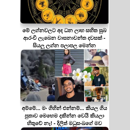
මේ ලග්නවලට අද ධන ලාභ සහිත සුබ
ආරංචි ලැබෙන වාසනාවන්ත දවසක් -
සියලු ලග්න පලාපල මෙන්න
අම්මේ... මං ගිහින් එන්නම්... කියල ගිය
පුතාව මෙහෙම දකින්න වෙයි කියලා
හිතුවේ නෑ! - දිලිත් මධුසංඛගේ මව