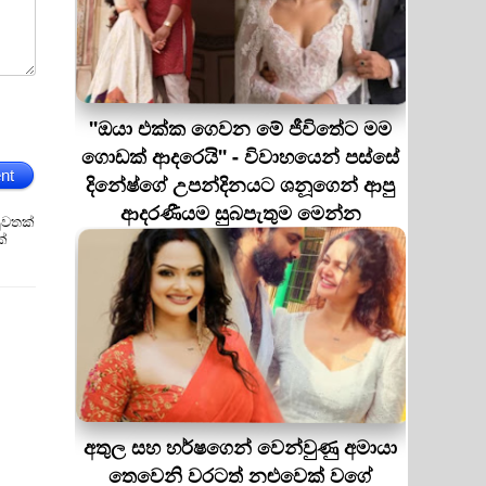
''ඔයා එක්ක ගෙවන මේ ජීවිතේට මම
ගොඩක් ආදරෙයි'' - විවාහයෙන් පස්සේ
nt
දිනේෂ්ගේ උපන්දිනයට ශනූගෙන් ආපු
ආදරණීයම සුබපැතුම මෙන්න
ුවතක්
ක්
අතුල සහ හර්ෂගෙන් වෙන්වුණු අමායා
තෙවෙනි වරටත් නළුවෙක් වගේ