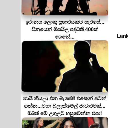
ඉරානය ලොකු ප‍්‍රහාරයකට සැරසේ...
චීනයෙන් මිසයිල පද්ධති 400ක්
Lank
ගෙනේ...
හායි කියලා එන මැසේජ් එකෙන් පටන්
ගන්න...මහා බ්ලැක්මේල් ජාවාරමක්...
ඔබත් මේ උගුලට හසුවෙන්න එපා!