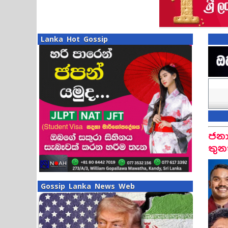
Lanka Hot Gossip
ජනා
තුන
Gossip Lanka News Web