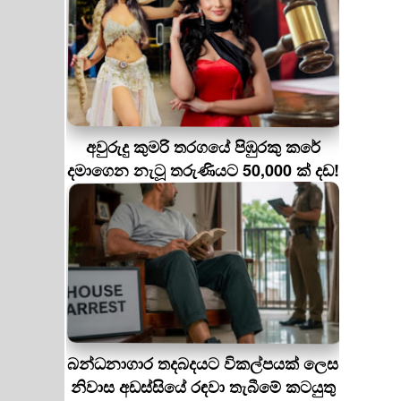
අවුරුදු කුමරි තරගයේ පිඹුරකු කරේ
දමාගෙන නැටූ තරුණියට 50,000 ක් දඩ!
බන්ධනාගාර තදබදයට විකල්පයක් ලෙස
නිවාස අඩස්සියේ රඳවා තැබීමේ කටයුතු