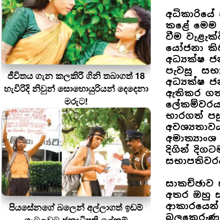
අධිකාරියේ
කළේ මෙම හි
වීම වැළැක්
යෝජනා කිහ
අධ්‍යක්ෂ
පැවසූ සභා
ජීවිතය ගැන කලකිරී ගිනි තබාගත් 18
අධ්‍යක්ෂ 
හැවිරිදි නිවුන් සොහොයුරියන් දෙදෙනා
ඇතිකර ගත්
මරුට!
ලේකම්වරයා
භාරගත් පසු
අවශ්‍යතාව
අමාත්‍යා
දිගින් දි
සභාපතිවර
සාකච්ඡාව 
අතර ඔහු 
ආකාරයෙන්
පියසේනගේ බලෙන් අල්ලාගත් ඉඩම්
බලකෙරුණු බ