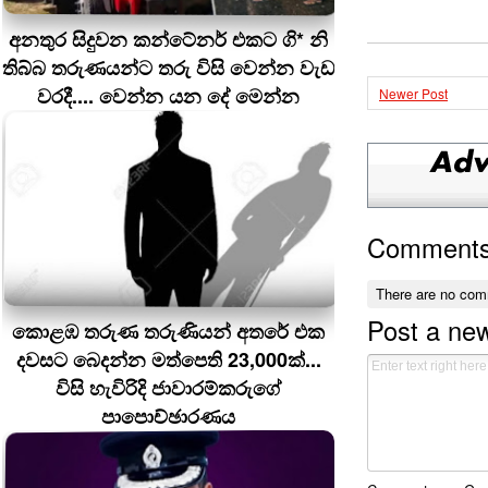
අනතුර සිදුවන කන්ටේනර් එකට ගි* නි
තිබ්බ තරුණයන්ට තරු විසි වෙන්න වැඩ
වරදී.... වෙන්න යන දේ මෙන්න
Newer Post
Comment
There are no com
Post a ne
කොළඹ තරුණ තරුණියන් අතරේ එක
දවසට බෙදන්න මත්පෙති 23,000ක්...
විසි හැවිරිදි ජාවාරම්කරුගේ
පාපොච්ඡාරණය