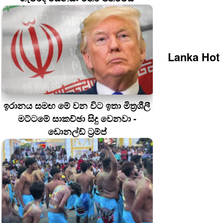
Lanka Hot
ඉරානය සමඟ මේ වන විට ඉතා මිත්‍රශීලී
මට්ටමේ සාකච්ඡා සිදු වෙනවා -
ඩොනල්ඩ් ට්‍රම්ප්