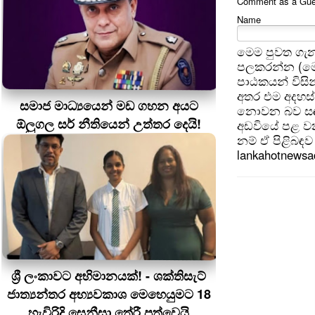
Comment as a Guest
Name
මෙම පුවත ගැන
පලකරන්න (මෙ
පාඨකයන් විසින
අතර එම අදහස්
සමාජ මාධ්‍යයෙන් මඩ ගහන අයට
නොවන බව සඳහන
ඕලුගල සර් නීතියෙන් උත්තර දෙයි!
අඩවියේ පළ වන
නම් ඒ පිළිබඳව 
lankahotnews
ශ්‍රී ලංකාවට අභිමානයක්! - ශක්තිසැට්
ජාත්‍යන්තර අභ්‍යවකාශ මෙහෙයුමට 18
හැවිරිදි සෙනීසා තේරී පත්වෙයි