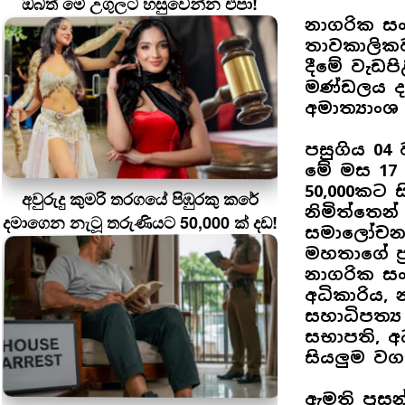
ඔබත් මේ උගුලට හසුවෙන්න එපා!
නාගරික සං
තාවකාලිකව
දීමේ වැඩපි
මණ්ඩලය දැ
අමාත්‍යාං
පසුගිය 04
මේ මස 17 
50,000කට 
අවුරුදු කුමරි තරගයේ පිඹුරකු කරේ
නිමිත්තෙන්
දමාගෙන නැටූ තරුණියට 50,000 ක් දඩ!
සමාලෝචනය 
මහතාගේ ප්
නාගරික සං
අධිකාරිය,
සහාධිපත්
සභාපති, අධ
සියලුම වගක
ඇමති ප්‍ර