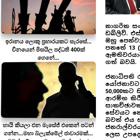
නාගරික සං
ඩබ්ලිව්. 
ඔහු පෙන්ව
ඉරානය ලොකු ප‍්‍රහාරයකට සැරසේ...
පනතේ 13 (
චීනයෙන් මිසයිල පද්ධති 400ක්
ඇමතිවරයා
ගෙනේ...
ගත් බවයි.
ජනාධිපති ර
යෝජනාවට අ
50,000කට 
ආරම්භ කිර
සාකච්ඡාවක 
සේවයට නොග
බවත් එය ස
හායි කියලා එන මැසේජ් එකෙන් පටන්
ජනරාල්වර
ගන්න...මහා බ්ලැක්මේල් ජාවාරමක්...
ලෙස උපදෙස