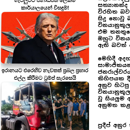
ගැටලුවට ජනාධිපති ලේකම්
සත්‍යානන්
කාර්යාලයෙන් විසඳුම්!
විරහිත බව
සිදු නොව
විනයානුකූ
එම තනතුර
ඔහුට විනය
ඇති බවත් 
මෙහිදී අද
සාමාජිකයන
ඉරානයට එරෙහිව නැවතත් ප්‍රබල ප්‍රහාර
ජනරාල්වරය
එල්ල කිරීමට ට්‍රම්ප් සැරසෙයි
කිහිපයක දී
අනුව හිටපු
විනයානුකූ
වූ සියලුම
අනුමත කළ
ප්‍රදීප් අනු