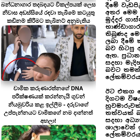
බන්ධනාගාර තදබදයට විකල්පයක් ලෙස
දීමේ වැඩපි
නිවාස අඩස්සියේ රඳවා තැබීමේ කටයුතු
අතර මෙම ඔ
මුද්දර ගාස
කඩිනම් කිරීමට කැබිනට් අනුමැතිය
භාණ්ඩාගාර
තිබුණද මෙ
ලබා දීමේ 
බව හිටපු අ
ඇත. ප්‍රධ
සදහා මැදි
බවට තමන් 
ලේකම්වරය
චාමික කරුණාරත්නගේ DNA
ඊට එකග නො
පරීක්ෂණයක් කරන්නැයි ගුවන්
දිගටම විෂ
නියමුවරිය කළ ඉල්ලීම - දරුවාගේ
හුවමාරුවක
උප්පැන්නයට චාමිකගේ නම දාන්නත්
තත්වයක් 
අහලා!
සදහා අධ්
ශාලාවෙන් 
ලේකම්වරයා