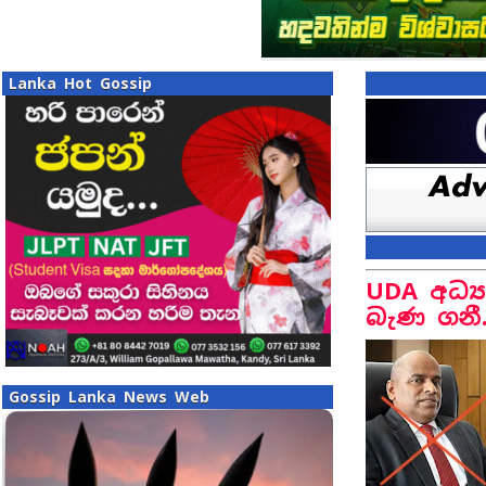
Lanka Hot Gossip
UDA අධ්‍ය
බැණ ගනී
Gossip Lanka News Web