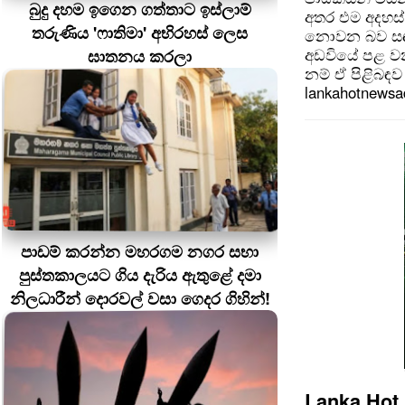
බුදු දහම ඉගෙන ගත්තාට ඉස්ලාම්
අතර එම අදහස්
තරුණිය 'ෆාතිමා' අභිරහස් ලෙස
නොවන බව සඳහන
අඩවියේ පළ වන
ඝාතනය කරලා
නම් ඒ පිළිබඳව 
lankahotnews
පාඩම් කරන්න මහරගම නගර සභා
පුස්තකාලයට ගිය දැරිය ඇතුළේ දමා
නිලධාරීන් දොරවල් වසා ගෙදර ගිහින්!
Lanka Hot