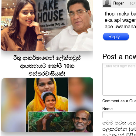
Roger
·
107
thopi moka ba
eka api wage
ape uwamana
Reply
Post a ne
රිතූ ආකර්ෂාගෙන් ලේක්හවුස්
ආයතනයට කෝටී 10ක
එන්තරවාසියක්!
Comment as a Guest
Name
මෙම පුවත ගැන
පලකරන්න (මෙ
පාඨකයන් විසින