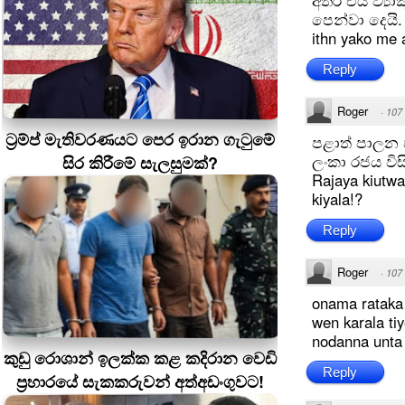
අතර එය ව්‍ය
පෙන්වා දෙයි.
ithn yako me
Reply
Roger
·
107
ට්‍රම්ප් මැතිවරණයට පෙර ඉරාන ගැටුමේ
පළාත් පාලන ඡ
ලංකා රජය විසි
සිර කිරීමේ සැලසුමක්?
Rajaya kiutw
kiyala!?
Reply
Roger
·
107
onama rataka
wen karala ti
nodanna unta 
කුඩු රොශාන් ඉලක්ක කළ කදිරාන වෙඩි
Reply
ප්‍රහාරයේ සැකකරුවන් අත්අඩංගුවට!