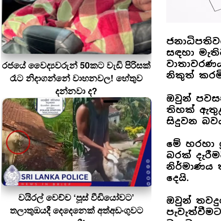
ජනාධිපතිව
සඳහා මැත
වාතාවරණය
රජයේ වෛද්‍යවරුන් 50කට වැඩි පිරිසක්
නිකුත් කරම
රෑට නිදාගන්නේ වාහනවල! හේතුව
දන්නවා ද?
ඔවුන් පවස
තිහක් ඇත
සිදුවන බව
මේ හරහා ශ
බරක් දැරී
නිර්මාණය 
දෙයි.
වයිරල් වෙච්ච ‘පූස් වීඩියෝවට’
ඔවුන් තව
තලාතුඔයදී දෙදෙනෙක් අත්අඩංගුවට
පැවැත්වීම