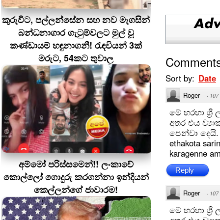
කුරුවිට, පල්ලන්සේන සහ නව මැගසින්
බන්ධනාගාර ගැටුම්වලට මුල් වූ
කණ්ඩායම් හඳුනාගනී! රැඳවියන් 3ක්
මරුට, 54කට තුවාල
Comment
Sort by:
Date
Roger
·
107
මේ හරහා ශ්‍ර
අතර එය ව්‍ය
පෙන්වා දෙයි.
ethakota sari
karagenne a
අම්මෝ පරිස්සමෙන්!! ලංකාවේ
Reply
කොල්ලෝ ගොදුරු කරගන්නා ඉන්දියන්
කෙල්ලන්ගේ ජාවාරම!
Roger
·
107
මේ හරහා ශ්‍ර