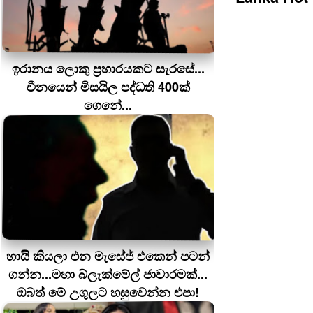
ඉරානය ලොකු ප‍්‍රහාරයකට සැරසේ...
චීනයෙන් මිසයිල පද්ධති 400ක්
ගෙනේ...
හායි කියලා එන මැසේජ් එකෙන් පටන්
ගන්න...මහා බ්ලැක්මේල් ජාවාරමක්...
ඔබත් මේ උගුලට හසුවෙන්න එපා!