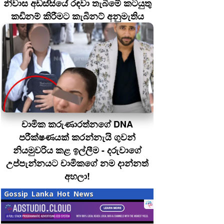
නිවාස අඩස්සියේ රඳවා තැබීමේ කටයුතු
කඩිනම් කිරීමට කැබිනට් අනුමැතිය
චාමික කරුණාරත්නගේ DNA
පරීක්ෂණයක් කරන්නැයි ගුවන්
නියමුවරිය කළ ඉල්ලීම - දරුවාගේ
උප්පැන්නයට චාමිකගේ නම දාන්නත්
අහලා!
Gossip Lanka Hot News