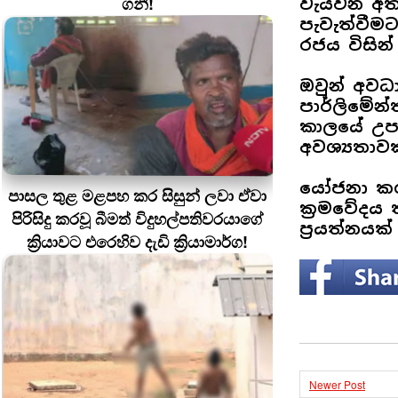
ගනී!
වැයවන අත
පැවැත්වීම
රජය විසින්
ඔවුන් අවධ
පාර්ලිමේන
කාලයේ උපර
අවශ්‍යතාව
යෝජනා කර
පාසල තුළ මළපහ කර සිසුන් ලවා ඒවා
ක්‍රමවේදය
පිරිසිදු කරවූ බීමත් විදුහල්පතිවරයාගේ
ප්‍රයත්නයක
ක්‍රියාවට එරෙහිව දැඩි ක්‍රියාමාර්ග!
Newer Post