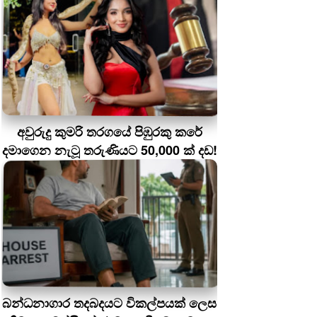
අවුරුදු කුමරි තරගයේ පිඹුරකු කරේ
දමාගෙන නැටූ තරුණියට 50,000 ක් දඩ!
බන්ධනාගාර තදබදයට විකල්පයක් ලෙස