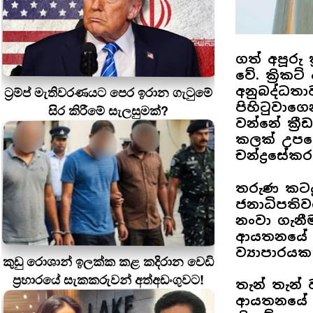
ගත් අපූරු 
වේ. ක්‍රික
ට්‍රම්ප් මැතිවරණයට පෙර ඉරාන ගැටුමේ
අනුබද්ධතා
පිහිටුවාග
සිර කිරීමේ සැලසුමක්?
වන්නේ ක්‍ර
කලක් උපද
චන්ද්‍රසේකර
තරුණ කටයු
ජනාධිපති
නංවා ගැනී
ආයතනයේ පූ
ව්‍යාපාරයක
කුඩු රොශාන් ඉලක්ක කළ කදිරාන වෙඩි
ප්‍රහාරයේ සැකකරුවන් අත්අඩංගුවට!
තැන් තැන් 
ආයතනයේ ප