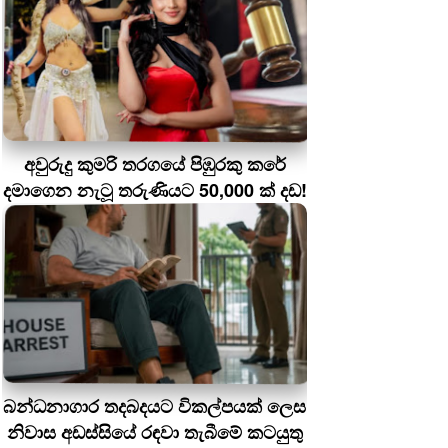
අවුරුදු කුමරි තරගයේ පිඹුරකු කරේ
දමාගෙන නැටූ තරුණියට 50,000 ක් දඩ!
බන්ධනාගාර තදබදයට විකල්පයක් ලෙස
නිවාස අඩස්සියේ රඳවා තැබීමේ කටයුතු