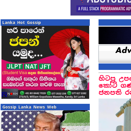
Lanka Hot Gossip
හිටපු උප
කෝටි ගණ
ජනපති ර
Gossip Lanka News Web