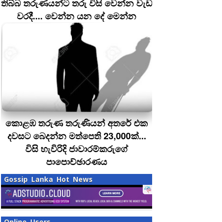
තිබ්බ තරුණයන්ට තරු විසි වෙන්න වැඩ
වරදී.... වෙන්න යන දේ මෙන්න
කොළඹ තරුණ තරුණියන් අතරේ එක
දවසට බෙදන්න මත්පෙති 23,000ක්...
විසි හැවිරිදි ජාවාරම්කරුගේ
පාපොච්ඡාරණය
Gossip Lanka Hot News
Online Users