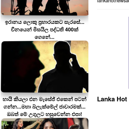
lankahotnews
ඉරානය ලොකු ප‍්‍රහාරයකට සැරසේ...
චීනයෙන් මිසයිල පද්ධති 400ක්
ගෙනේ...
Lanka Hot
හායි කියලා එන මැසේජ් එකෙන් පටන්
ගන්න...මහා බ්ලැක්මේල් ජාවාරමක්...
ඔබත් මේ උගුලට හසුවෙන්න එපා!