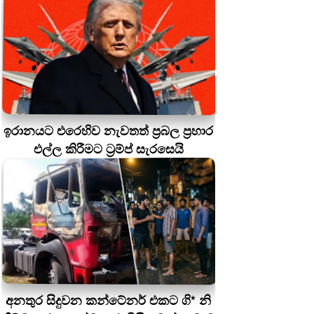
ඉරානයට එරෙහිව නැවතත් ප්‍රබල ප්‍රහාර
එල්ල කිරීමට ට්‍රම්ප් සැරසෙයි
අනතුර සිදුවන කන්ටේනර් එකට ගි* නි