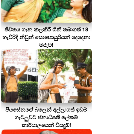
ජීවිතය ගැන කලකිරී ගිනි තබාගත් 18
හැවිරිදි නිවුන් සොහොයුරියන් දෙදෙනා
මරුට!
පියසේනගේ බලෙන් අල්ලාගත් ඉඩම්
ගැටලුවට ජනාධිපති ලේකම්
කාර්යාලයෙන් විසඳුම්!