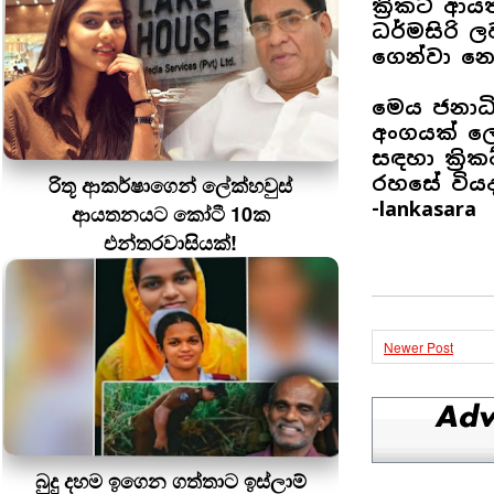
ක්‍රිකට් ආ
ධර්මසිරි ලව
ගෙන්වා නො
මෙය ජනාධි
අංගයක් ලෙ
සඳහා ක්‍ර
රිතූ ආකර්ෂාගෙන් ලේක්හවුස්
රහසේ වියදම
-lankasara
ආයතනයට කෝටී 10ක
එන්තරවාසියක්!
Newer Post
බුදු දහම ඉගෙන ගත්තාට ඉස්ලාම්