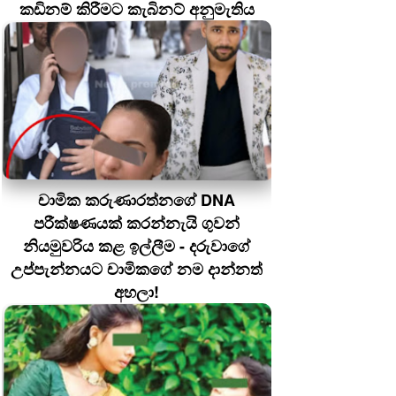
කඩිනම් කිරීමට කැබිනට් අනුමැතිය
චාමික කරුණාරත්නගේ DNA
පරීක්ෂණයක් කරන්නැයි ගුවන්
නියමුවරිය කළ ඉල්ලීම - දරුවාගේ
උප්පැන්නයට චාමිකගේ නම දාන්නත්
අහලා!