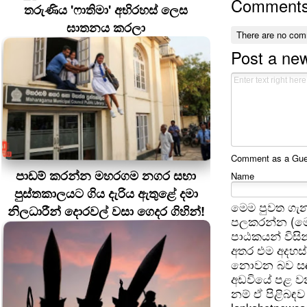
Comment
තරුණිය 'ෆාතිමා' අභිරහස් ලෙස
ඝාතනය කරලා
There are no com
Post a ne
Comment as a Guest
පාඩම් කරන්න මහරගම නගර සභා
Name
පුස්තකාලයට ගිය දැරිය ඇතුළේ දමා
මෙම පුවත ගැන
නිලධාරීන් දොරවල් වසා ගෙදර ගිහින්!
පලකරන්න (මෙ
පාඨකයන් විසින
අතර එම අදහස්
නොවන බව සඳහන
අඩවියේ පළ වන
නම් ඒ පිළිබඳව 