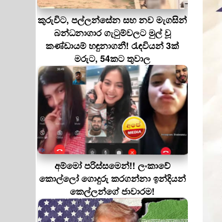
කුරුවිට, පල්ලන්සේන සහ නව මැගසින්
බන්ධනාගාර ගැටුම්වලට මුල් වූ
කණ්ඩායම් හඳුනාගනී! රැඳවියන් 3ක්
මරුට, 54කට තුවාල
අම්මෝ පරිස්සමෙන්!! ලංකාවේ
කොල්ලෝ ගොදුරු කරගන්නා ඉන්දියන්
කෙල්ලන්ගේ ජාවාරම!