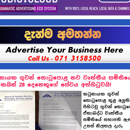
නායක ගුවන් තොටුපොළ නව වෘත්තීය සමිතිය
කයින් 28 දෙනෙකුගේ සේවය අත්හිටුවයි!
කටුනායක ගුවන්
තොටුපොළ තුළ අලුති
පිහිටවු ගුවන් තොටු
ඒකාබද්ධ වෘත්තීය
සමිතියේ සභාපති ඇත
උසස් නිලතල දැරූ