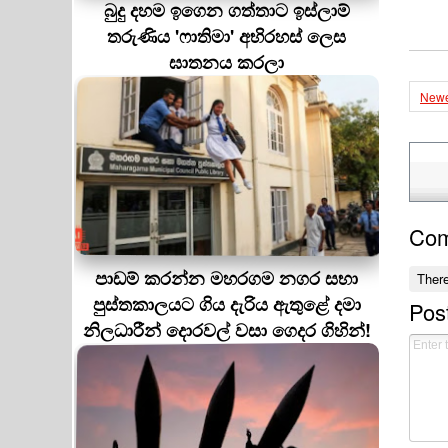
බුදු දහම ඉගෙන ගත්තාට ඉස්ලාම්
තරුණිය 'ෆාතිමා' අභිරහස් ලෙස
ඝාතනය කරලා
Newe
Co
පාඩම් කරන්න මහරගම නගර සභා
Ther
පුස්තකාලයට ගිය දැරිය ඇතුළේ දමා
Pos
නිලධාරීන් දොරවල් වසා ගෙදර ගිහින්!