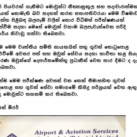
ි පියවරක් ගැනීමට මොවුන්ට නීත්‍යානුකූල සහ සදාචාරාත්ම
ියක් නොමැති බව සදහන් කරන සභාපතිවරයා මෙම විෂමාච
ත්ත පිළිබඳ බලපෑම් වලින් තොර විධිමත් පරීක්ෂණයක්
ත්වීම සදහා මෙසේ මොවුන් වහාම බලපැවැත්වෙන පරිදි
ාර්ය නිවාඩු ගන්වා තිබෙනවා.
 මෙම වෘත්තීය සමිති නායකයින් සතු ගුවන් තොටුපොළ
ුවීමේ අවසර පත් සහ ඔවුන් සේවය සදහා භාවිතා කළ සිය
ණ ඔවුන්ගේ දෙපාර්තමේන්තු ප්‍රධානීන් වෙත භාර දීමට ද දැ
ිබෙනවා.
්ම මෙම පරීක්ෂණ අවසන් වන තෙක් සීමාසහිත ගුවන්
පොළ සහ ගුවන් සේවා සමාගමේ කිසිදු පරිශ්‍රයක් වෙත ඇතු
ද මොවුන්ට තහනම් කර තිබෙනවා.
න් මිරර්