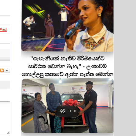
Post
"ගැහැනියක් නැතිව පිරිමියෙක්ට
සාර්ථක වෙන්න බැහැ" - ලංකාවම
හොල්ලපු කතාවේ ඇත්ත පැත්ත මෙන්න