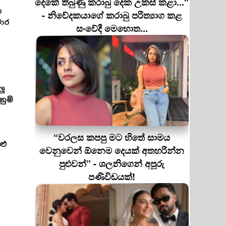
දෙකේ තිබුණු කරාබු දෙක උකස් කළා..."
ක
- නිවේදකයාගේ කරාබු පරිත්‍යාග කළ
ාර
සංවේදී මෙහොත...
ලු
නුම්
“වරලස කපපු මට හිතේ සාමය
ළු
වෙනුවෙන් ඕනෙම දෙයක් අතහරින්න
පුළුවන්” - ශලනිගෙන් අපූරු
පණිවිඩයක්!