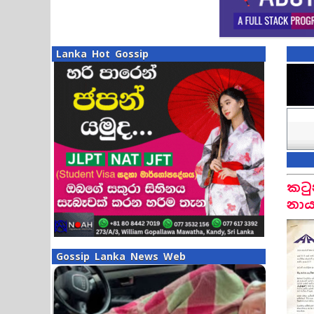
Lanka Hot Gossip
කටු
නාය
Gossip Lanka News Web