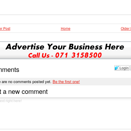
r Post
Home
Older 
mments
Login
e are no comments posted yet.
Be the first one!
t a new comment