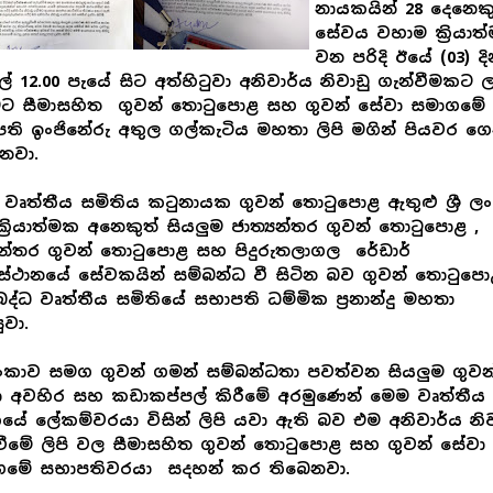
නායකයින් 28 දෙනෙක
සේවය වහාම ක්‍රියාත
වන පරිදි ඊයේ (03) ද
් 12.00 පැයේ සිට අත්හිටුවා අනිවාර්ය නිවාඩු ගැන්වීමකට 
මට සීමාසහිත ගුවන් තොටුපොළ සහ ගුවන් සේවා සමාගමේ
ති ඉංජිනේරු අතුල ගල්කැටිය මහතා ලිපි මගින් පියවර ග
නවා.
වෘත්තීය සමිතිය කටුනායක ගුවන් තොටුපොළ ඇතුළු ශ්‍රී ල
ක්‍රියාත්මක අනෙකුත් සියලුම ජාත්‍යන්තර ගුවන් තොටුපොළ ,
යන්තර ගුවන් තොටුපොළ සහ පිදුරුතලාගල රේඩාර්
යස්ථානයේ සේවකයින් සම්බන්ධ වී සිටින බව ගුවන් තොටුප
ද්ධ වෘත්තීය සමිතියේ සභාපති ධම්මික ප්‍රනාන්දු මහතා
ුවා.
ී ලංකාව සමග ගුවන් ගමන් සම්බන්ධතා පවත්වන සියලුම ගුවන
 අවහිර සහ කඩාකප්පල් කිරීමේ අරමුණෙන් මෙම වෘත්තීය
ියේ ලේකම්වරයා විසින් ලිපි යවා ඇති බව එම අනිවාර්ය නිව
වීමේ ලිපි වල සීමාසහිත ගුවන් තොටුපොළ සහ ගුවන් සේවා
ගමේ සභාපතිවරයා සදහන් කර තිබෙනවා.