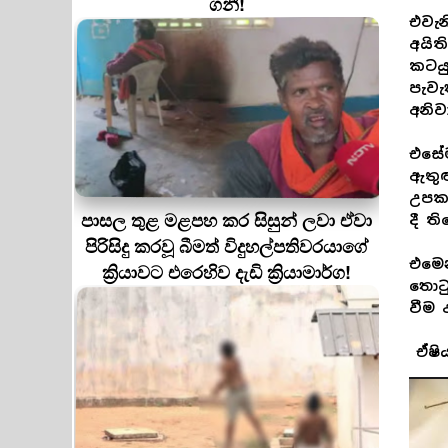
ගනී!
එවැන
අයිත
කටයු
පැවැ
අනිව
එසේම
ඇතුළ
උපකර
පාසල තුළ මළපහ කර සිසුන් ලවා ඒවා
දී ත
පිරිසිදු කරවූ බීමත් විදුහල්පතිවරයාගේ
එමෙන
ක්‍රියාවට එරෙහිව දැඩි ක්‍රියාමාර්ග!
තොටු
වීම 
ඒෂිය