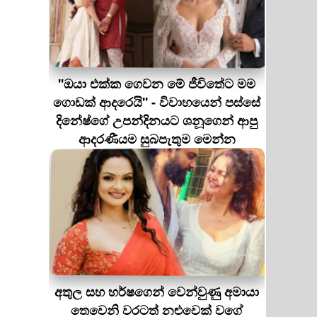
''ඔයා එක්ක ගෙවන මේ ජීවිතේට මම
ගොඩක් ආදරෙයි'' - විවාහයෙන් පස්සේ
දිනේෂ්ගේ උපන්දිනයට ශනූගෙන් ආපු
ආදරණීයම සුබපැතුම මෙන්න
අතුල සහ හර්ෂගෙන් වෙන්වුණු අමායා
තෙවෙනි වරටත් නළුවෙක් වගේ