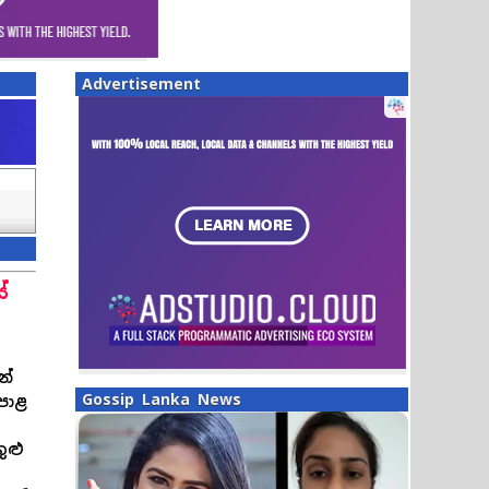
Advertisement
ේ
න්
Gossip Lanka News
පොළ
ුළු