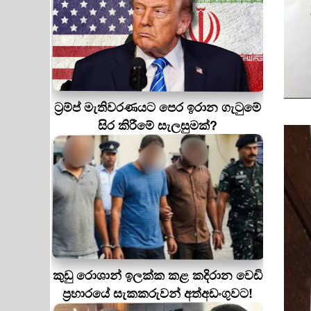
ට්‍රම්ප් මැතිවරණයට පෙර ඉරාන ගැටුමේ
සිර කිරීමේ සැලසුමක්?
කුඩු රොශාන් ඉලක්ක කළ කදිරාන වෙඩි
ප්‍රහාරයේ සැකකරුවන් අත්අඩංගුවට!