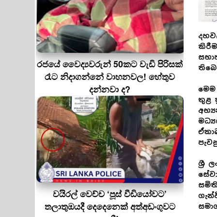
දහවල
කිරී
සභාප
රජයේ වෛද්‍යවරුන් 50කට වැඩි පිරිසක්
තිබෙ
රෑට නිදාගන්නේ වාහනවල! හේතුව
දන්නවා ද?
මෙම 
තුළ 
අභ්‍
මධ්‍
ඒකාබ
පැවස
ශ්‍ර
සේවා
සමිත
වයිරල් වෙච්ච ‘පූස් වීඩියෝවට’
ගැන්
තලාතුඔයදී දෙදෙනෙක් අත්අඩංගුවට
සමා