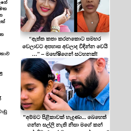
ුගේ
්මක
ින
ලක්
ෙන
“ඇත්ත කතා කරනකොට සමහර
වෙලාවට අපහාස අවලාද විඳින්න වෙයි
…” – මහේෂිගෙන් සටහනක්!
ංකාව
ොළ
්
ාඩු
"අම්මට පිළිකාවක් හැදුණා... බෙහෙත්
ගන්න සල්ලි නැති නිසා මගේ කන්