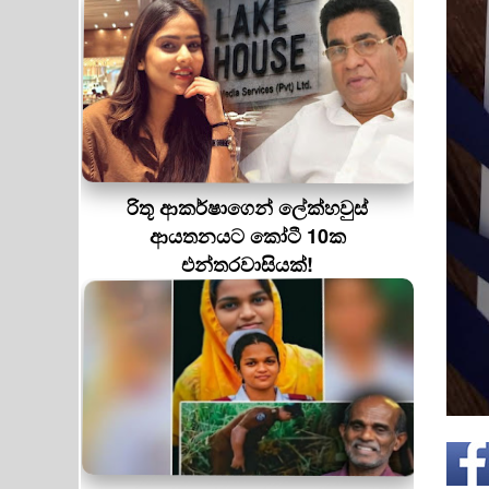
රිතූ ආකර්ෂාගෙන් ලේක්හවුස්
ආයතනයට කෝටී 10ක
එන්තරවාසියක්!