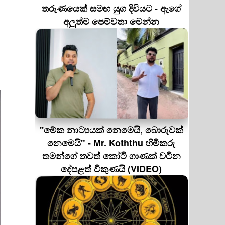
තරුණයෙක් සමඟ යුග දිවියට - ඇගේ
අලුත්ම පෙම්වතා මෙන්න
''මේක නාට්‍යයක් නෙමෙයි, බොරුවක්
නෙමෙයි" - Mr. Koththu හිමිකරු
තමන්ගේ තවත් කෝටි ගාණක් වටින
දේපළත් විකුණයි (VIDEO)