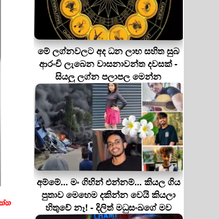
මේ ලග්නවලට අද ධන ලාභ සහිත සුබ
ආරංචි ලැබෙන වාසනාවන්ත දවසක් -
සියලු ලග්න පලාපල මෙන්න
අම්මේ... මං ගිහින් එන්නම්... කියල ගිය
පුතාව මෙහෙම දකින්න වෙයි කියලා
හිතුවේ නෑ! - දිලිත් මධුසංඛගේ මව