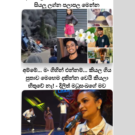
සියලු ලග්න පලාපල මෙන්න
අම්මේ... මං ගිහින් එන්නම්... කියල ගිය
පුතාව මෙහෙම දකින්න වෙයි කියලා
හිතුවේ නෑ! - දිලිත් මධුසංඛගේ මව