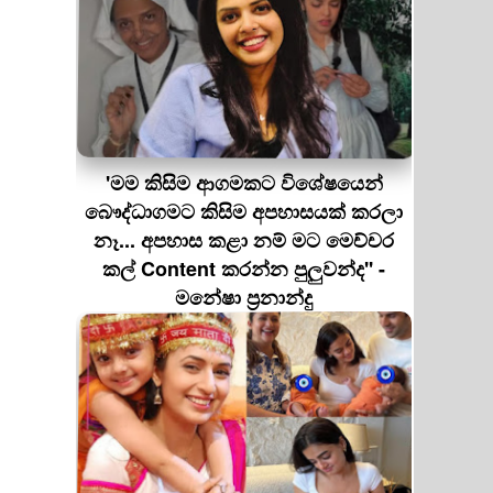
'මම කිසිම ආගමකට විශේෂයෙන්
බෞද්ධාගමට කිසිම අපහාසයක් කරලා
නෑ... අපහාස කළා නම් මට මෙච්චර
කල් Content කරන්න පුලුවන්ද'' -
මනේෂා ප්‍රනාන්දු