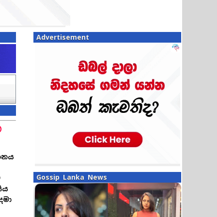
Advertisement
ට
යතනය
Gossip Lanka News
ට
සිය
දමා