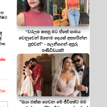
දා
වීමට
“වරලස කපපු මට හිතේ සාමය
දී
වෙනුවෙන් ඕනෙම දෙයක් අතහරින්න
්
පුළුවන්” - ශලනිගෙන් අපූරු
වෙත
පණිවිඩයක්!
Post
''ඔයා එක්ක ගෙවන මේ ජීවිතේට මම