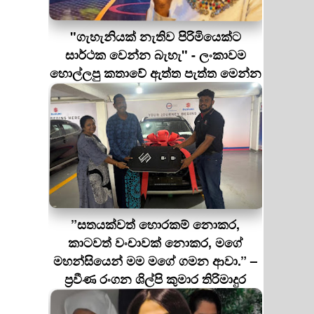
"ගැහැනියක් නැතිව පිරිමියෙක්ට
සාර්ථක වෙන්න බැහැ" - ලංකාවම
හොල්ලපු කතාවේ ඇත්ත පැත්ත මෙන්න
”සතයක්වත් හොරකම් නොකර,
කාටවත් වංචාවක් නොකර, මගේ
මහන්සියෙන් මම මගේ ගමන ආවා.” –
ප්‍රවීණ රංගන ශිල්පි කුමාර තිරිමාදුර