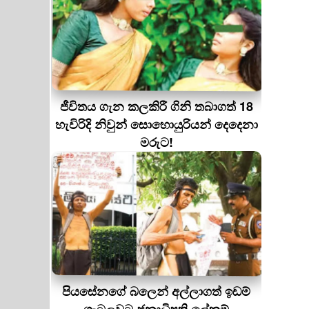
ජීවිතය ගැන කලකිරී ගිනි තබාගත් 18
හැවිරිදි නිවුන් සොහොයුරියන් දෙදෙනා
මරුට!
පියසේනගේ බලෙන් අල්ලාගත් ඉඩම්