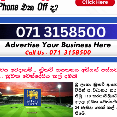
වය අවදානම්... ක‍්‍රිකට් ආයතනය අඩියක් පස්ස
.. ක‍්‍රිඩක වෙන්දේසිය කල් දමයි!
ශ්‍රී ලංකා ක්‍රිකට් ආ
විසින් සංවිධානය කර
තිබූ T10 තරගාවලිය
අදාල ක්‍රීඩක වෙන්දේ
24 වැනිදා තෙක් කල් 
තිබේ.