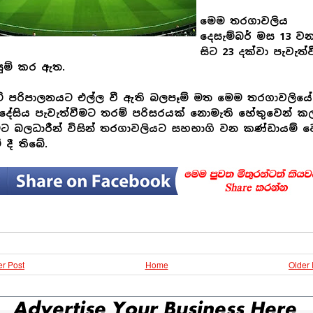
මෙම තරගාවලිය
දෙසැම්බර් මස 13 වන
සිට 23 දක්වා පැවැත්
ුම් කර ඇත.
ිකට් පරිපාලනයට එල්ල වී ඇති බලපෑම් මත මෙම තරගාවලියේ
දේසිය පැවැත්වීමට තරම් පරිසරයක් නොමැති හේතුවෙන් කල
මට බලධාරීන් විසින් තරගාවලියට සහභාගි වන කණ්ඩායම් 
් දී තිබේ.
r Post
Home
Older 