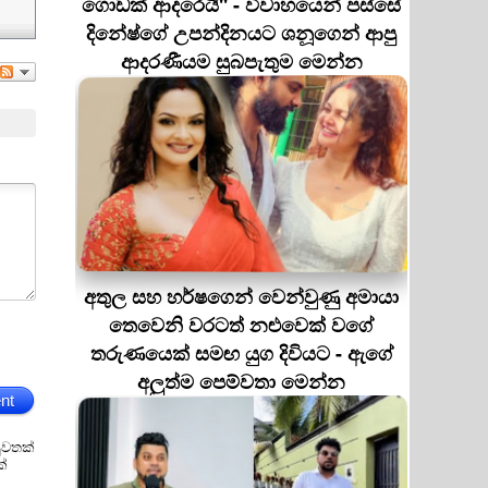
ගොඩක් ආදරෙයි'' - විවාහයෙන් පස්සේ
දිනේෂ්ගේ උපන්දිනයට ශනූගෙන් ආපු
ආදරණීයම සුබපැතුම මෙන්න
අතුල සහ හර්ෂගෙන් වෙන්වුණු අමායා
තෙවෙනි වරටත් නළුවෙක් වගේ
තරුණයෙක් සමඟ යුග දිවියට - ඇගේ
අලුත්ම පෙම්වතා මෙන්න
nt
ුවතක්
ක්