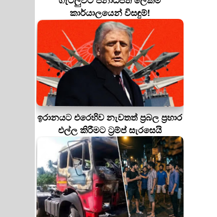
ගැටලුවට ජනාධිපති ලේකම්
කාර්යාලයෙන් විසඳුම්!
ඉරානයට එරෙහිව නැවතත් ප්‍රබල ප්‍රහාර
එල්ල කිරීමට ට්‍රම්ප් සැරසෙයි