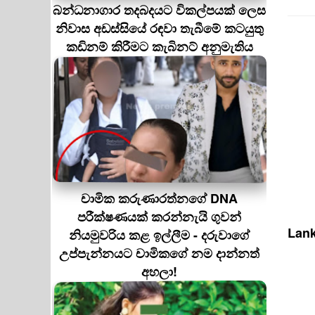
බන්ධනාගාර තදබදයට විකල්පයක් ලෙස
නිවාස අඩස්සියේ රඳවා තැබීමේ කටයුතු
කඩිනම් කිරීමට කැබිනට් අනුමැතිය
චාමික කරුණාරත්නගේ DNA
පරීක්ෂණයක් කරන්නැයි ගුවන්
Lank
නියමුවරිය කළ ඉල්ලීම - දරුවාගේ
උප්පැන්නයට චාමිකගේ නම දාන්නත්
අහලා!