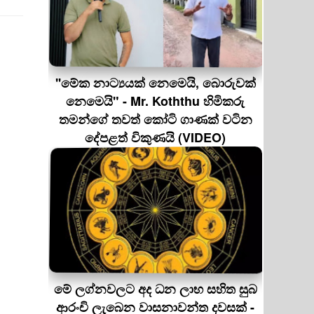
''මේක නාට්‍යයක් නෙමෙයි, බොරුවක්
නෙමෙයි" - Mr. Koththu හිමිකරු
තමන්ගේ තවත් කෝටි ගාණක් වටින
දේපළත් විකුණයි (VIDEO)
මේ ලග්නවලට අද ධන ලාභ සහිත සුබ
ආරංචි ලැබෙන වාසනාවන්ත දවසක් -