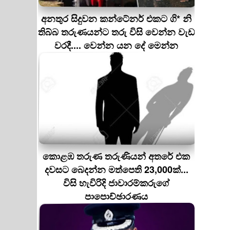
අනතුර සිදුවන කන්ටේනර් එකට ගි* නි
තිබ්බ තරුණයන්ට තරු විසි වෙන්න වැඩ
වරදී.... වෙන්න යන දේ මෙන්න
කොළඹ තරුණ තරුණියන් අතරේ එක
දවසට බෙදන්න මත්පෙති 23,000ක්...
විසි හැවිරිදි ජාවාරම්කරුගේ
පාපොච්ඡාරණය