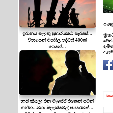
සැලස
ඉරානය ලොකු ප‍්‍රහාරයකට සැරසේ...
ක්‍ර
චීනයෙන් මිසයිල පද්ධති 400ක්
වෙන්
ගෙනේ...
දැමී
දැනුම
Newe
හායි කියලා එන මැසේජ් එකෙන් පටන්
ගන්න...මහා බ්ලැක්මේල් ජාවාරමක්...