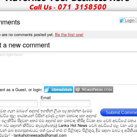
mments
Login
e are no comments posted yet.
Be the first one!
t a new comment
t as a Guest, or login:
Email
ුවත ගැන ඔබගේ අදහස් ඉහතින් ලියා පලකරන්න (මෙම
Submit Comme
අඩවිය තුල පාඨකයන් විසින් දරණු ලබන මතවාද සහ අදහස්
ම් පලකිරීම සිදුවන අතර එම අදහස් සහ මතවාද කිසිඳු විටක අප වෙබ් අඩවියේ මතය
බව සඳහන් කිරීමට කැමැත්තෙමු) Lanka Hot News වෙබ් අඩවියේ පළ වන යම් ප
න් ඔබ අපහසුතාවයට පත් වුයේ නම් ඒ පිළිබඳව පිළිතුරු දීම සඳහා ඔබට ද අයිතිය
 ඊමේල් - lankahotnewsads@gmail.com