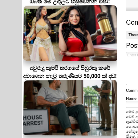
ඔබත් මේ උගුලට හසුවෙන්න එපා!
Co
Ther
Pos
අවුරුදු කුමරි තරගයේ පිඹුරකු කරේ
දමාගෙන නැටූ තරුණියට 50,000 ක් දඩ!
Commen
Name
මෙම ප
වෙබ් 
දැක්වී
නොවන 
හේතුවෙ
තිබේ.