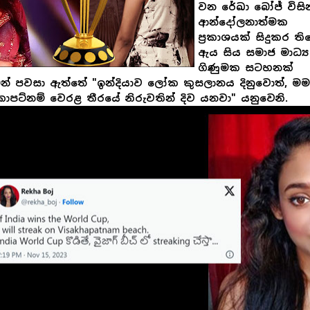
වන රේඛා බෝජ් විසින
ආන්දෝලනාත්මක
ප්‍රකාශයක් සිදුකර ති
ඇය සිය සමාජ මාධ්‍ය
ගිණුමක සටහනක්
න් පවසා ඇත්තේ "ඉන්දියාව ලෝක කුසලානය දිනුවොත්, මම
කාපට්නම් වෙරළ තීරයේ නිරුවතින් දිව යනවා" යනුවෙනි.