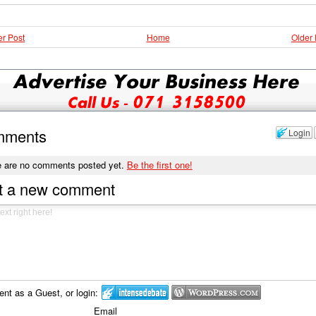
r Post
Home
Older 
mments
Login
e are no comments posted yet.
Be the first one!
t a new comment
t as a Guest, or login:
Email