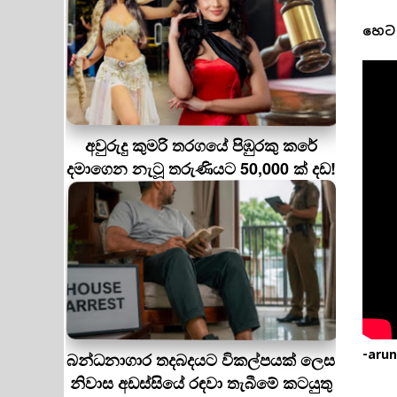
හෙට 
අවුරුදු කුමරි තරගයේ පිඹුරකු කරේ
දමාගෙන නැටූ තරුණියට 50,000 ක් දඩ!
-arun
බන්ධනාගාර තදබදයට විකල්පයක් ලෙස
නිවාස අඩස්සියේ රඳවා තැබීමේ කටයුතු