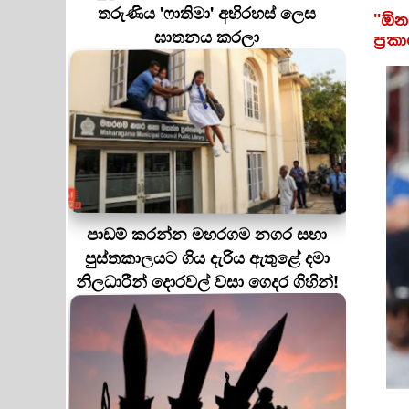
තරුණිය 'ෆාතිමා' අභිරහස් ලෙස
''ඕ
ඝාතනය කරලා
ප්‍ර
පාඩම් කරන්න මහරගම නගර සභා
පුස්තකාලයට ගිය දැරිය ඇතුළේ දමා
නිලධාරීන් දොරවල් වසා ගෙදර ගිහින්!