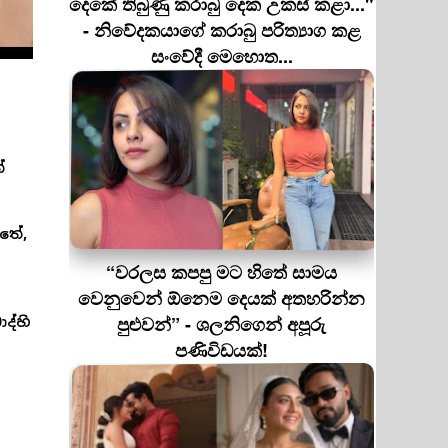
දෙකේ තිබුණු කරාබු දෙක උකස් කළා..."
- නිවේදකයාගේ කරාබු පරිත්‍යාග කළ
සංවේදී මෙහොත...
ේ
තේ,
“වරලස කපපු මට හිතේ සාමය
වෙනුවෙන් ඕනෙම දෙයක් අතහරින්න
පුළුවන්” - ශලනිගෙන් අපූරු
ද්හි
පණිවිඩයක්!
ග