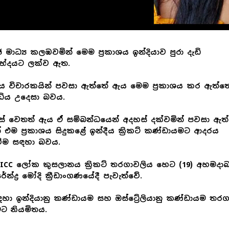
 මාධ්‍ය කලඹවමින් මෙම ප්‍රකාශය ඉන්දියාව පුරා දැඩි
ේදයට ලක්ව ඇත.
ීය විචාරකයින් පවසා ඇත්තේ ඇය මෙම ප්‍රකාශය කර ඇත්ත
ිද්ධිය උදෙසා බවය.
 වෙතත් ඇය ඒ සම්බන්ධයෙන් අදහස් දක්වමින් පවසා ඇත්
 එම ප්‍රකාශය සිදුකළේ ඉන්දීය ක්‍රිකට් කණ්ඩායමට ආදරය
වීම සඳහා බවය.
 ICC ලෝක කුසලානය ක්‍රිකට් තරගාවලිය හෙට (19) අහමදාබා
ේන්ද්‍ර මෝදි ක්‍රීඩාංගණයේදී පැවැත්වේ.
හා ඉන්දියානු කණ්ඩායම සහ ඔස්ට්‍රේලියානු කණ්ඩායම තර
මට නියමිතය.