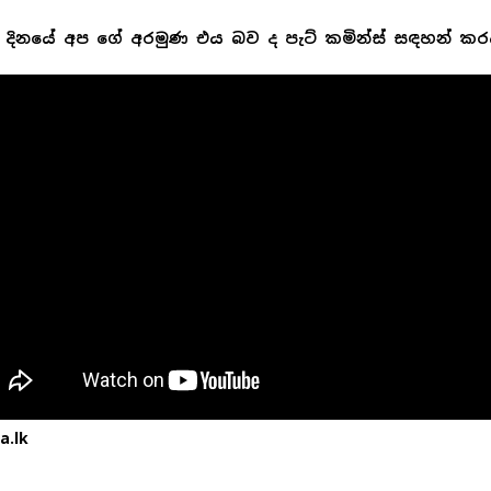
දිනයේ අප ගේ අරමුණ එය බව ද පැට් කමින්ස් සඳහන් කර
a.lk