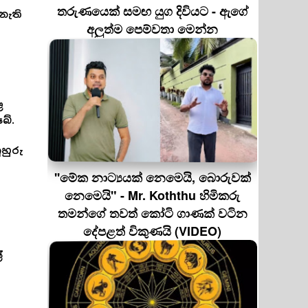
තරුණයෙක් සමඟ යුග දිවියට - ඇගේ
නැති
අලුත්ම පෙම්වතා මෙන්න
ළ
බේ.
ුහුරු
''මේක නාට්‍යයක් නෙමෙයි, බොරුවක්
නෙමෙයි" - Mr. Koththu හිමිකරු
තමන්ගේ තවත් කෝටි ගාණක් වටින
ි
දේපළත් විකුණයි (VIDEO)
්
ව