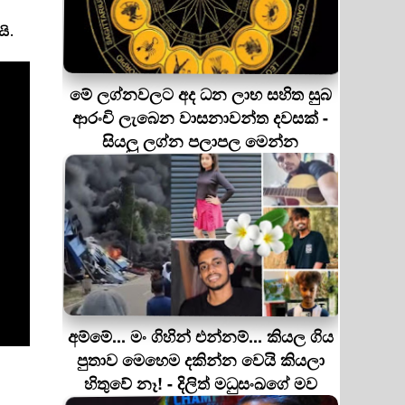
යි.
මේ ලග්නවලට අද ධන ලාභ සහිත සුබ
ආරංචි ලැබෙන වාසනාවන්ත දවසක් -
සියලු ලග්න පලාපල මෙන්න
අම්මේ... මං ගිහින් එන්නම්... කියල ගිය
පුතාව මෙහෙම දකින්න වෙයි කියලා
හිතුවේ නෑ! - දිලිත් මධුසංඛගේ මව