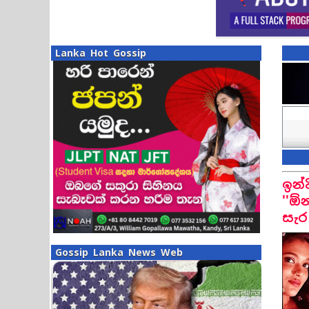
Lanka Hot Gossip
ඉන්
''ඕ
සැර
Gossip Lanka News Web