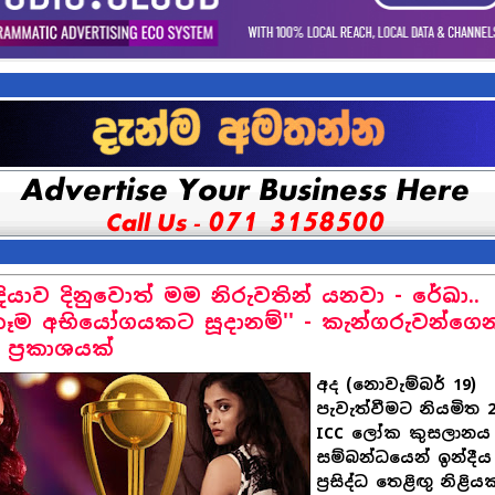
දියාව දිනුවොත් මම නිරුවතින් යනවා - රේඛා..
නෑම අභියෝගයකට සූදානම්'' - කැන්ගරුවන්ගෙන
 ප්‍රකාශයක්
අද (නොවැම්බර් 19)
පැවැත්වීමට නියමිත 2
ICC ලෝක කුසලානය
සම්බන්ධයෙන් ඉන්දීය
ප්‍රසිද්ධ තෙළිඟු නිළියක