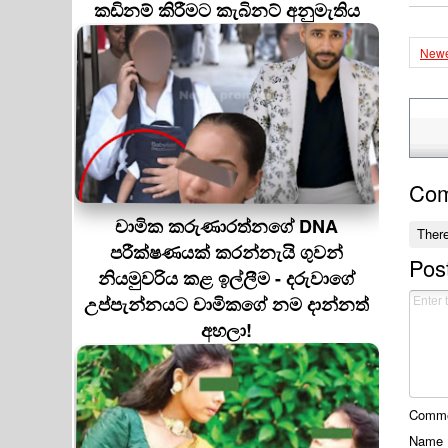
කඩිනම් කිරීමට කැබිනට් අනුමැතිය
Newe
Co
චාමික කරුණාරත්නගේ DNA
Ther
පරීක්ෂණයක් කරන්නැයි ගුවන්
Pos
නියමුවරිය කළ ඉල්ලීම - දරුවාගේ
උප්පැන්නයට චාමිකගේ නම දාන්නත්
අහලා!
Commen
Name