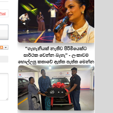
Post
"ගැහැනියක් නැතිව පිරිමියෙක්ට
සාර්ථක වෙන්න බැහැ" - ලංකාවම
හොල්ලපු කතාවේ ඇත්ත පැත්ත මෙන්න