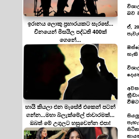
විශා
බව ඔ
ඉරානය ලොකු ප‍්‍රහාරයකට සැරසේ...
ඒ, 2
චීනයෙන් මිසයිල පද්ධති 400ක්
පැවැ
ගෙනේ...
ඔස්ට
හැකි
විශා
දෙය
අවසන
ක්‍ර
වීමට
හායි කියලා එන මැසේජ් එකෙන් පටන්
ගන්න...මහා බ්ලැක්මේල් ජාවාරමක්...
සියල
ඔබත් මේ උගුලට හසුවෙන්න එපා!
පැහැ
සිටි
නාය