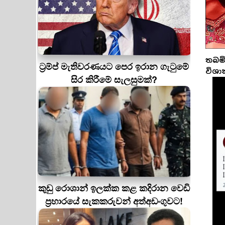
තබමි
ට්‍රම්ප් මැතිවරණයට පෙර ඉරාන ගැටුමේ
විශා
සිර කිරීමේ සැලසුමක්?
කුඩු රොශාන් ඉලක්ක කළ කදිරාන වෙඩි
ප්‍රහාරයේ සැකකරුවන් අත්අඩංගුවට!