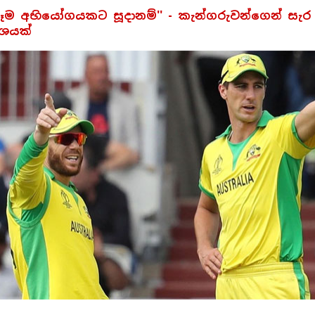
නෑම අභියෝගයකට සූදානම්'' - කැන්ගරුවන්ගෙන් සැර
කාශයක්