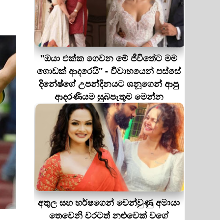
''ඔයා එක්ක ගෙවන මේ ජීවිතේට මම
ගොඩක් ආදරෙයි'' - විවාහයෙන් පස්සේ
දිනේෂ්ගේ උපන්දිනයට ශනූගෙන් ආපු
ආදරණීයම සුබපැතුම මෙන්න
අතුල සහ හර්ෂගෙන් වෙන්වුණු අමායා
තෙවෙනි වරටත් නළුවෙක් වගේ