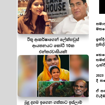
සමාජ
මතභ
රිතූ ආකර්ෂාගෙන් ලේක්හවුස්
ඉන්ද
ආයතනයට කෝටී 10ක
ප්‍රස
එන්තරවාසියක්!
කෙසේ
තමන්
දැක්
2023
දී නර
ඒ සඳ
වැදී
බුදු දහම ඉගෙන ගත්තාට ඉස්ලාම්