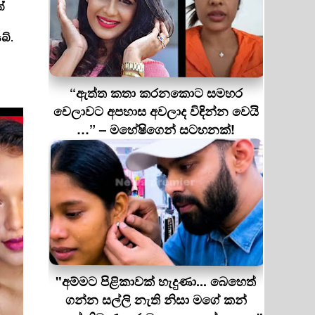
්
බේ.
“ඇත්ත කතා කරනකොට සමහර
වෙලාවට අපහාස අවලාද විඳින්න වෙයි
…” – මහේෂිගෙන් සටහනක්!
"අම්මට පිළිකාවක් හැදුණා... බෙහෙත්
ගන්න සල්ලි නැති නිසා මගේ කන්