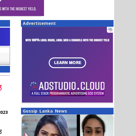
Advertisement
්
Gossip Lanka News
023
්