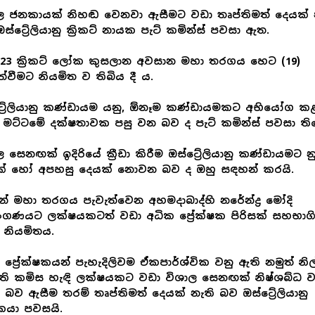
ල ජනකායක් නිහඬ වෙනවා ඇසීමට වඩා තෘප්තිමත් දෙයක් 
ස්ට්‍රේලියානු ක්‍රිකට් නායක පැට් කමින්ස් පවසා ඇත.
023 ක්‍රිකට් ලෝක කුසලාන අවසාන මහා තරගය හෙට (19)
ත්වීමට නියමිත ව තිබිය දී ය.
්‍රේලියානු කණ්ඩායම යනු, ඕනෑම කණ්ඩායමකට අභියෝග ක
 මට්ටමේ දක්ෂතාවක පසු වන බව ද පැට් කමින්ස් පවසා ති
ල සෙනඟක් ඉදිරියේ ක්‍රීඩා කිරීම ඔස්ට්‍රේලියානු කණ්ඩායමට න
ක් හෝ අපහසු දෙයක් නොවන බව ද ඔහු සඳහන් කරයි.
් මහා තරගය පැවැත්වෙන අහමදාබාද්හි නරේන්ද්‍ර මෝදි
ීඩාංගණයට ලක්ෂයකටත් වඩා අධික ප්‍රේක්ෂක පිරිසක් සහභාග
 නියමිතය.
ු ප්‍රේක්ෂකයන් පැහැදිලිවම ඒකපාර්ශ්වික වනු ඇති නමුත් නිල
ති කමිස හැඳි ලක්ෂයකට වඩා විශාල සෙනඟක් නිෂ්ශබ්ධ 
න බව ඇසීම තරම් තෘප්තිමත් දෙයක් නැති බව ඔස්ට්‍රේලියානු
කයා පවසයි.