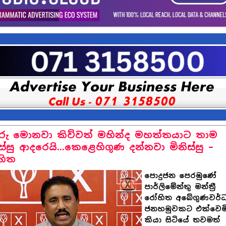
රු මොනවා කිව්වත් මහින්ද මහත්තයාට තාම
ිස්සු ආදරෙයි...කෙළෙහිගුණ දන්නවා මිනිස්සු –
හිත
පොදුජන පෙරමුණේ
පාර්ලිමේන්තු මන්ත්‍රී
රෝහිත අබේගුණවර්
ජනහමුවකට එක්වෙමි
කියා සිටියේ තවමත්