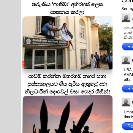
තරුණිය 'ෆාතිමා' අභිරහස් ලෙස
Sort b
ඝාතනය කරලා
පලයන
නාකි
කියහ
Re
UBA
AMMA
පාඩම් කරන්න මහරගම නගර සභා
atta 
පුස්තකාලයට ගිය දැරිය ඇතුළේ දමා
Re
නිලධාරීන් දොරවල් වසා ගෙදර ගිහින්!
Umbat
than
Re