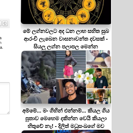
මේ ලග්නවලට අද ධන ලාභ සහිත සුබ
a
ආරංචි ලැබෙන වාසනාවන්ත දවසක් -
m
සියලු ලග්න පලාපල මෙන්න
a.
අම්මේ... මං ගිහින් එන්නම්... කියල ගිය
පුතාව මෙහෙම දකින්න වෙයි කියලා
හිතුවේ නෑ! - දිලිත් මධුසංඛගේ මව