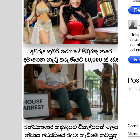
- තො
Re
Rajap
dawas
deka
aduma
අවුරුදු කුමරි තරගයේ පිඹුරකු කරේ
දමාගෙන නැටූ තරුණියට 50,000 ක් දඩ!
Re
Pos
Commen
බන්ධනාගාර තදබදයට විකල්පයක් ලෙස
Name
නිවාස අඩස්සියේ රඳවා තැබීමේ කටයුතු