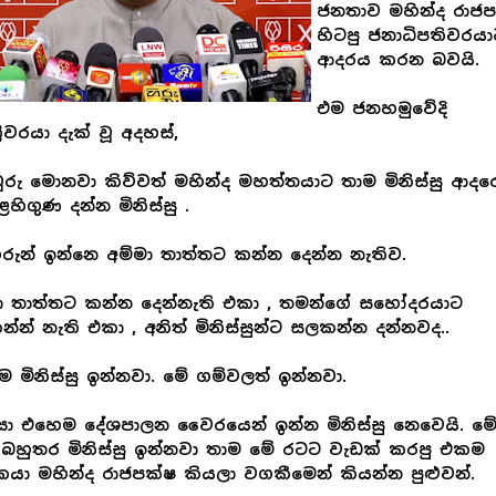
ජනතාව මහින්ද රාජප
හිටපු ජනාධිපතිවරය
ආදරය කරන බවයි.
එම ජනහමුවේදි
‍රීවරයා දැක් වූ අදහස්,
ුරු මොනවා කිව්වත් මහින්ද මහත්තයාට තාම මිනිස්සු ආදරෙ
හිගුණ දන්න මිනිස්සු .
ුන් ඉන්නෙ අම්මා තාත්තට කන්න දෙන්න නැතිව.
ා තාත්තට කන්න දෙන්නැති එකා , තමන්ගේ සහෝදරයාට
්න් නැති එකා , අනිත් මිනිස්සුන්ට සලකන්න දන්නවද..
 මිනිස්සු ඉන්නවා. මේ ගම්වලත් ඉන්නවා.
සා එහෙම දේශපාලන වෛරයෙන් ඉන්න මිනිස්සු නෙවෙයි. ම
බහුතර මිනිස්සු ඉන්නවා තාම මේ රටට වැඩක් කරපු එකම
යා මහින්ද රාජපක්ෂ කියලා වගකීමෙන් කියන්න පුළුවන්.