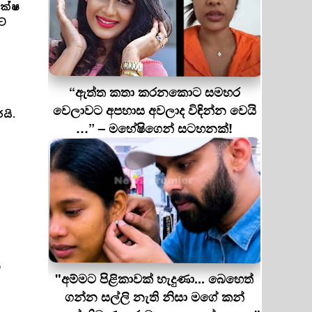
ක්ෂ
ාට
“ඇත්ත කතා කරනකොට සමහර
වෙලාවට අපහාස අවලාද විඳින්න වෙයි
යි.
…” – මහේෂිගෙන් සටහනක්!
ේ
"අම්මට පිළිකාවක් හැදුණා... බෙහෙත්
ගන්න සල්ලි නැති නිසා මගේ කන්