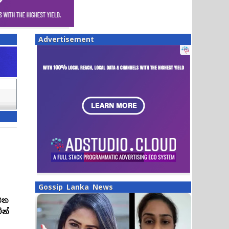
Advertisement
Gossip Lanka News
ධන
න්