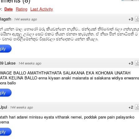
y:
Date
Rating
Last Activity
Jagath
+3
·
144 weeks ago
් යන්න මාල හොරෝ මරු කියවන්නෙ නැතිව.. ඡන්දයක් තිබ්බොත් බලා ගත්හැතැ
 මයිනා ඇතුලු උඹලා සෙට් එකට තියන ජනතා කැමැත්ත. ඒ නිසා පින් ජනාධිපති ට
ං වහාම පාර්ලිමේන්තුව විසුරවලා ඡන්දෙකට යන්න කියලා.
ply
69 Lakse
+3
·
144 weeks ago
 WAGE BALLO AMATHTHATHATA SALAKANA EKA KOHOMA UNATAH
TA KELINA BALLO enna kiyaan anaki maianata ai salakana widiya enwan
hora ballo
ply
Upul
+2
·
144 weeks ago
ath hari adarei minissu eyata vitharak nemei, poddak pare pain palayanko
iyema
ply