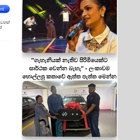
nt
ුවතක්
ක්
"ගැහැනියක් නැතිව පිරිමියෙක්ට
සාර්ථක වෙන්න බැහැ" - ලංකාවම
හොල්ලපු කතාවේ ඇත්ත පැත්ත මෙන්න