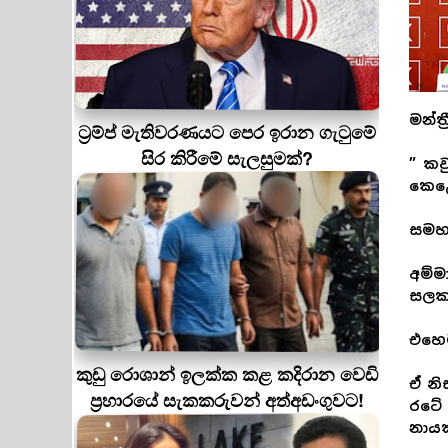
මන්ත්
ට්‍රම්ප් මැතිවරණයට පෙර ඉරාන ගැටුමේ
සිර කිරීමේ සැලසුමක්?
” කව
කෙළෙ
සමහර
අම්ම
සලකන
එහෙම
කුඩු රොශාන් ඉලක්ක කළ කදිරාන වෙඩි
ඒ නි
ප්‍රහාරයේ සැකකරුවන් අත්අඩංගුවට!
රටේ 
නායක