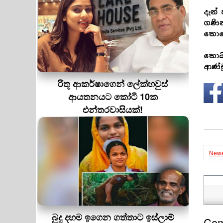
දැන්
ගණින
කොහ
කොයි
ආණ්ඩ
රිතූ ආකර්ෂාගෙන් ලේක්හවුස්
ආයතනයට කෝටී 10ක
එන්තරවාසියක්!
Newe
බුදු දහම ඉගෙන ගත්තාට ඉස්ලාම්
Co