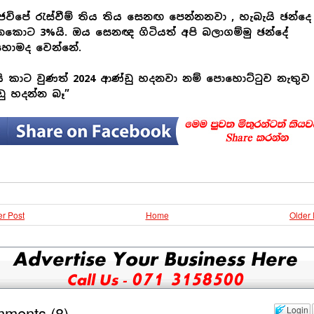
 ජවිපේ රැස්වීම් තිය තිය සෙනඟ පෙන්නනවා , හැබැයි ඡන්දෙ
කොට 3%යි. ඔය සෙනඥ ගිටියත් අපි බලාගම්මු ඡන්දේ
ොමද වෙන්නේ.
 කාට වුණත් 2024 ආණ්ඩු හදනවා නම් පොහොට්ටුව නැතුව
ු හදන්න බෑ”
r Post
Home
Older 
mments
(
8
)
Login