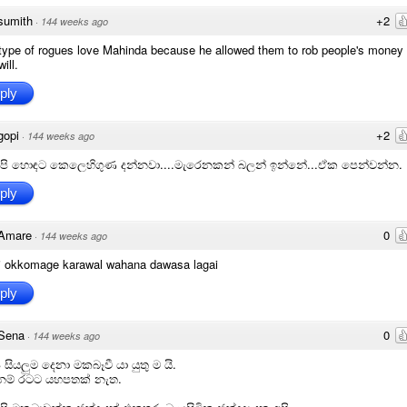
sumith
+2
·
144 weeks ago
type of rogues love Mahinda because he allowed them to rob people's money 
will.
ply
gopi
+2
·
144 weeks ago
අපි හොඳට කෙලෙහිගුණ දන්නවා....මැරෙනකන් බලන් ඉන්නේ...ඒක පෙන්වන්න.
ply
Amare
0
·
144 weeks ago
i okkomage karawal wahana dawasa lagai
ply
Sena
0
·
144 weeks ago
සියලුම දෙනා මකබෑවී යා යුතු ම යි.
නම් රටට යහපතක් නැත.