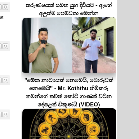
තරුණයෙක් සමඟ යුග දිවියට - ඇගේ
අලුත්ම පෙම්වතා මෙන්න
at
''මේක නාට්‍යයක් නෙමෙයි, බොරුවක්
නෙමෙයි" - Mr. Koththu හිමිකරු
තමන්ගේ තවත් කෝටි ගාණක් වටින
දේපළත් විකුණයි (VIDEO)