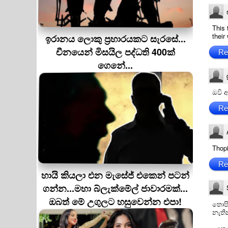
This 
their 
ඉරානය ලොකු ප‍්‍රහාරයකට සැරසේ...
චීනයෙන් මිසයිල පද්ධති 400ක්
Re
ගෙනේ...
ඔවි 
Re
Thop
Re
හායි කියලා එන මැසේජ් එකෙන් පටන්
ගන්න...මහා බ්ලැක්මේල් ජාවාරමක්...
ඔබත් මේ උගුලට හසුවෙන්න එපා!
තොපි 
නැති