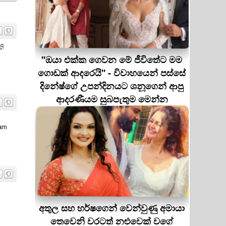
කි
''ඔයා එක්ක ගෙවන මේ ජීවිතේට මම
ගොඩක් ආදරෙයි'' - විවාහයෙන් පස්සේ
දිනේෂ්ගේ උපන්දිනයට ශනූගෙන් ආපු
ආදරණීයම සුබපැතුම මෙන්න
nam
අතුල සහ හර්ෂගෙන් වෙන්වුණු අමායා
තෙවෙනි වරටත් නළුවෙක් වගේ