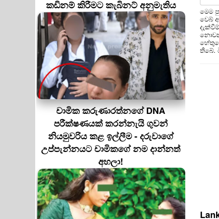
කඩිනම් කිරීමට කැබිනට් අනුමැතිය
මෙම ප
වෙබ් 
දැක්වී
නොවන 
හේතුවෙ
තිබේ.
චාමික කරුණාරත්නගේ DNA
පරීක්ෂණයක් කරන්නැයි ගුවන්
නියමුවරිය කළ ඉල්ලීම - දරුවාගේ
උප්පැන්නයට චාමිකගේ නම දාන්නත්
අහලා!
Lank