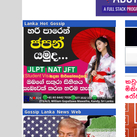
Lanka Hot Gossip
කවු
මින
රෝ
Gossip Lanka News Web