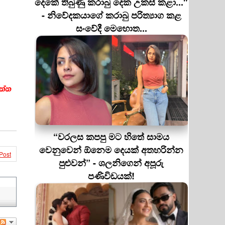
දෙකේ තිබුණු කරාබු දෙක උකස් කළා..."
- නිවේදකයාගේ කරාබු පරිත්‍යාග කළ
සංවේදී මෙහොත...
“වරලස කපපු මට හිතේ සාමය
වෙනුවෙන් ඕනෙම දෙයක් අතහරින්න
Post
පුළුවන්” - ශලනිගෙන් අපූරු
පණිවිඩයක්!