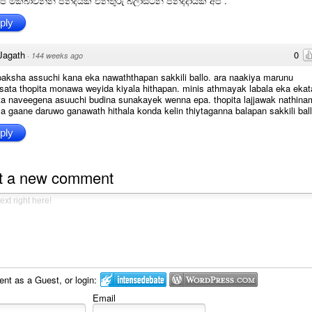
පි මකබාවන්න ජන්දයක් එනතුරු බලාසිටින ජන්දදායක අපි .
ply
Jagath
0
·
144 weeks ago
aksha assuchi kana eka nawaththapan sakkili ballo. ara naakiya marunu
ata thopita monawa weyida kiyala hithapan. minis athmayak labala eka ekat
ta naveegena asuuchi budina sunakayek wenna epa. thopita lajjawak nathina
 gaane daruwo ganawath hithala konda kelin thiytaganna balapan sakkili ball
ply
t a new comment
t as a Guest, or login:
Email