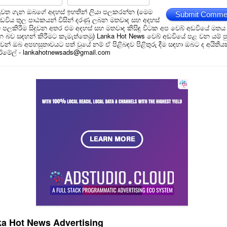
ුවත ගැන ඔබගේ අදහස් ඉහතින් ලියා පලකරන්න (මෙම
Submit Comme
අඩවිය තුල පාඨකයන් විසින් දරණු ලබන මතවාද සහ අදහස්
ම් පලකිරීම සිදුවන අතර එම අදහස් සහ මතවාද කිසිඳු විටක අප වෙබ් අඩවියේ මතය
බව සඳහන් කිරීමට කැමැත්තෙමු) Lanka Hot News වෙබ් අඩවියේ පළ වන යම් ප
න් ඔබ අපහසුතාවයට පත් වුයේ නම් ඒ පිළිබඳව පිළිතුරු දීම සඳහා ඔබට ද අයිතිය
 ඊමේල් - lankahotnewsads@gmail.com
a Hot News Advertising