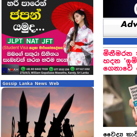
මිනීමරන 
හදන ‘ඉම
ගෙනාවේ 
Gossip Lanka News Web
වෛද්‍ය කා