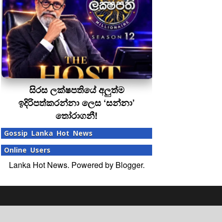
සිරස ලක්ෂපතියේ අලුත්ම
ඉදිරිපත්කරන්නා ලෙස ‘සන්නා’
තෝරාගනී!
Gossip Lanka Hot News
Online Users
Lanka Hot News. Powered by
Blogger
.