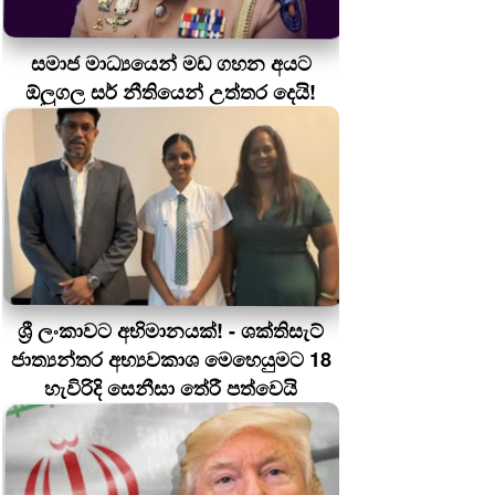
සමාජ මාධ්‍යයෙන් මඩ ගහන අයට
ඕලුගල සර් නීතියෙන් උත්තර දෙයි!
ශ්‍රී ලංකාවට අභිමානයක්! - ශක්තිසැට්
ජාත්‍යන්තර අභ්‍යවකාශ මෙහෙයුමට 18
හැවිරිදි සෙනීසා තේරී පත්වෙයි