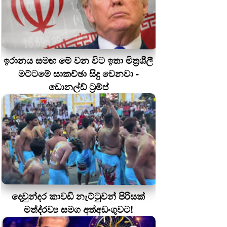
ඉරානය සමඟ මේ වන විට ඉතා මිත්‍රශීලී
මට්ටමේ සාකච්ඡා සිදු වෙනවා -
ඩොනල්ඩ් ට්‍රම්ප්
දෙවුන්දර කාවඩි නැට්ටුවන් පිරිසක්
මත්ද‍්‍රව්‍ය සමග අත්අඩංගුවට!