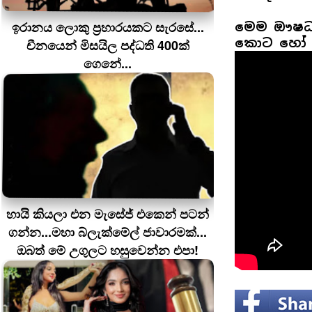
ඉරානය ලොකු ප‍්‍රහාරයකට සැරසේ...
මෙම ඖෂධය
කොට හෝ න
චීනයෙන් මිසයිල පද්ධති 400ක්
ගෙනේ...
හායි කියලා එන මැසේජ් එකෙන් පටන්
ගන්න...මහා බ්ලැක්මේල් ජාවාරමක්...
ඔබත් මේ උගුලට හසුවෙන්න එපා!