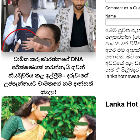
Comment as a Guest
Name
මෙම පුවත ගැන
පලකරන්න (මෙ
පාඨකයන් විසින
අතර එම අදහස්
නොවන බව සඳහන
චාමික කරුණාරත්නගේ DNA
අඩවියේ පළ වන
පරීක්ෂණයක් කරන්නැයි ගුවන්
නම් ඒ පිළිබඳව 
නියමුවරිය කළ ඉල්ලීම - දරුවාගේ
lankahotnews
උප්පැන්නයට චාමිකගේ නම දාන්නත්
අහලා!
Lanka Hot