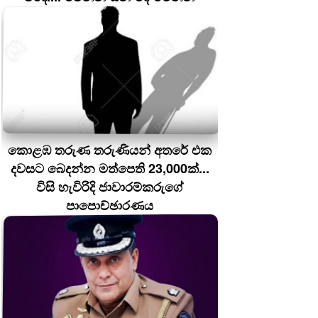
කොළඹ තරුණ තරුණියන් අතරේ එක
දවසට බෙදන්න මත්පෙති 23,000ක්...
විසි හැවිරිදි ජාවාරම්කරුගේ
පාපොච්ඡාරණය