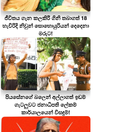
ජීවිතය ගැන කලකිරී ගිනි තබාගත් 18
හැවිරිදි නිවුන් සොහොයුරියන් දෙදෙනා
මරුට!
පියසේනගේ බලෙන් අල්ලාගත් ඉඩම්
ගැටලුවට ජනාධිපති ලේකම්
කාර්යාලයෙන් විසඳුම්!