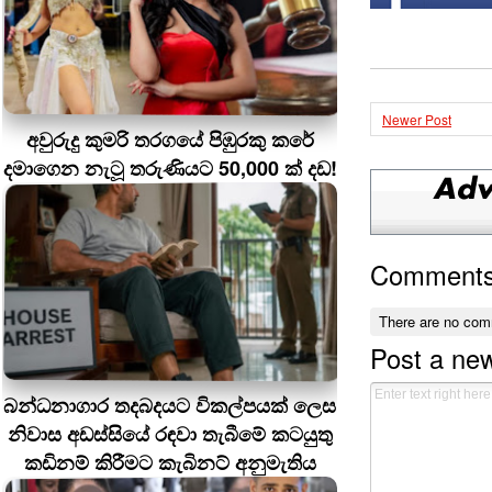
Newer Post
අවුරුදු කුමරි තරගයේ පිඹුරකු කරේ
දමාගෙන නැටූ තරුණියට 50,000 ක් දඩ!
Comment
There are no com
Post a ne
බන්ධනාගාර තදබදයට විකල්පයක් ලෙස
නිවාස අඩස්සියේ රඳවා තැබීමේ කටයුතු
කඩිනම් කිරීමට කැබිනට් අනුමැතිය