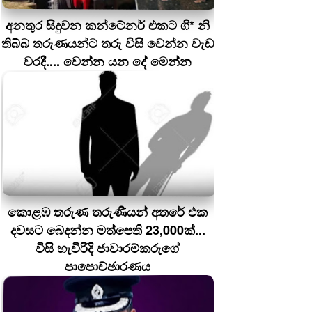
අනතුර සිදුවන කන්ටේනර් එකට ගි* නි
තිබ්බ තරුණයන්ට තරු විසි වෙන්න වැඩ
වරදී.... වෙන්න යන දේ මෙන්න
කොළඹ තරුණ තරුණියන් අතරේ එක
දවසට බෙදන්න මත්පෙති 23,000ක්...
විසි හැවිරිදි ජාවාරම්කරුගේ
පාපොච්ඡාරණය