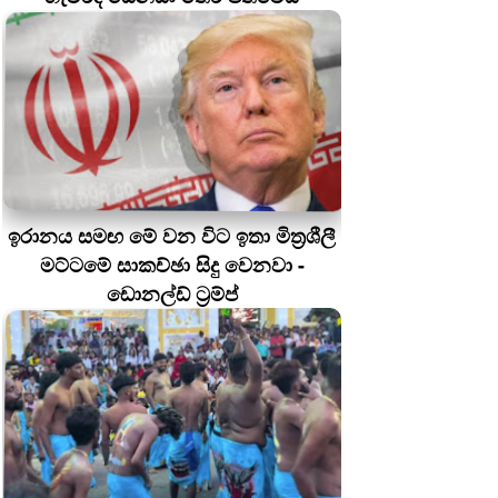
ඉරානය සමඟ මේ වන විට ඉතා මිත්‍රශීලී
මට්ටමේ සාකච්ඡා සිදු වෙනවා -
ඩොනල්ඩ් ට්‍රම්ප්