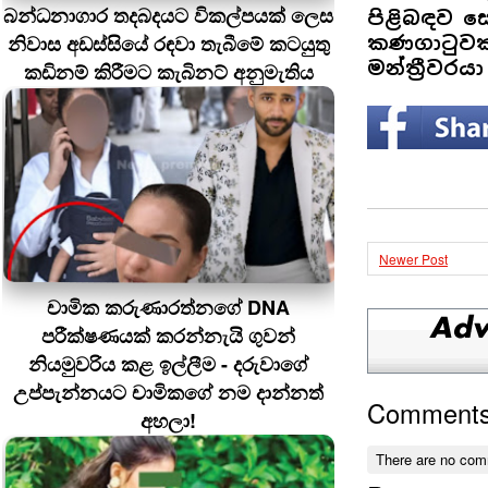
බන්ධනාගාර තදබදයට විකල්පයක් ලෙස
පිළිබඳව ස
නිවාස අඩස්සියේ රඳවා තැබීමේ කටයුතු
කණගාටුවක
මන්ත්‍රීවර
කඩිනම් කිරීමට කැබිනට් අනුමැතිය
Newer Post
චාමික කරුණාරත්නගේ DNA
පරීක්ෂණයක් කරන්නැයි ගුවන්
නියමුවරිය කළ ඉල්ලීම - දරුවාගේ
උප්පැන්නයට චාමිකගේ නම දාන්නත්
Comment
අහලා!
There are no com