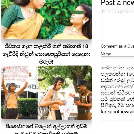
Post a ne
ජීවිතය ගැන කලකිරී ගිනි තබාගත් 18
Comment as a Guest
හැවිරිදි නිවුන් සොහොයුරියන් දෙදෙනා
Name
මරුට!
මෙම පුවත ගැන
පලකරන්න (මෙ
විසින් දරණු ල
අදහස් සහ මතව
සඳහන් කිරීමට
යම් පුවතක් හ
පිළිතුරු දීම ස
lankahotnews
පියසේනගේ බලෙන් අල්ලාගත් ඉඩම්