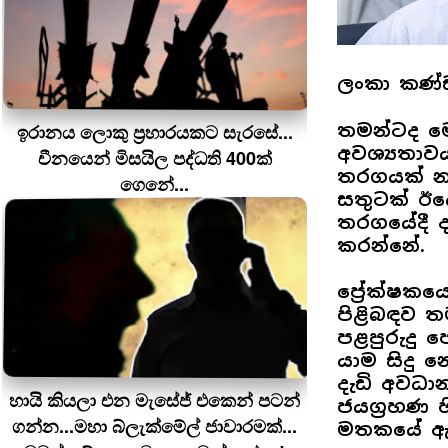
ලංකා කණ්ඩ
ඉරානය ලොකු ප‍්‍රහාරයකට සැරසේ...
තමන්ටද මෙ
අවශ්‍යතාවය
චීනයෙන් මිසයිල පද්ධති 400ක්
තරගයක් න
ගෙනේ...
සතුටක් ඊය
තරගයේදී 
කරන්නේ.
ප්‍රේක්ෂක
පිළිබඳව 
පළපුරුදු ජ
යාම සිදු න
දැඩි අවධා
හායි කියලා එන මැසේජ් එකෙන් පටන්
ජයග්‍රහණ 
ගන්න...මහා බ්ලැක්මේල් ජාවාරමක්...
මතකයේ ඇත