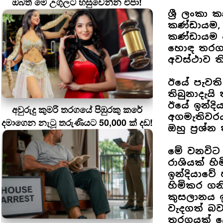
ඔබත් මේ උගුලට හසුවෙන්න එපා!
ශ්‍රී ලංක
කණ්ඩායම,
කණ්ඩායම 
හොඳ තරගයක
අවස්ථාව ත
ඊයේ පැවත
තිබුනාදැය
ඊයේ ඉන්දිය
අවුරුදු කුමරි තරගයේ පිඹුරකු කරේ
අගමැතිවරය
දමාගෙන නැටූ තරුණියට 50,000 ක් දඩ!
ඔහු ප්‍රශ්න
මේ වනවිට 
රාශියක් හි
ඉන්දියාවේ 
හිමිකර ගනි
කුසලානය ඉ
වැදගත් බව
තරගයක් ල