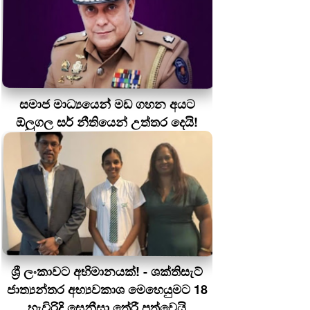
සමාජ මාධ්‍යයෙන් මඩ ගහන අයට
ඕලුගල සර් නීතියෙන් උත්තර දෙයි!
ශ්‍රී ලංකාවට අභිමානයක්! - ශක්තිසැට්
ජාත්‍යන්තර අභ්‍යවකාශ මෙහෙයුමට 18
හැවිරිදි සෙනීසා තේරී පත්වෙයි