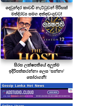
දෙවුන්දර කාවඩි නැට්ටුවන් පිරිසක්
මත්ද‍්‍රව්‍ය සමග අත්අඩංගුවට!
සිරස ලක්ෂපතියේ අලුත්ම
ඉදිරිපත්කරන්නා ලෙස ‘සන්නා’
තෝරාගනී!
Gossip Lanka Hot News
Online Users