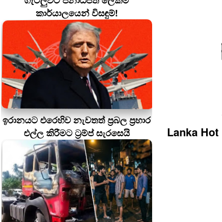
ගැටලුවට ජනාධිපති ලේකම්
කාර්යාලයෙන් විසඳුම්!
ඉරානයට එරෙහිව නැවතත් ප්‍රබල ප්‍රහාර
Lanka Hot
එල්ල කිරීමට ට්‍රම්ප් සැරසෙයි