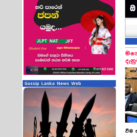
මගේ
දැන
Gossip Lanka News Web
වීම 