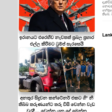
දැක්වී
නොවන 
හේතුවෙ
තිබේ.
Lank
ඉරානයට එරෙහිව නැවතත් ප්‍රබල ප්‍රහාර
එල්ල කිරීමට ට්‍රම්ප් සැරසෙයි
අනතුර සිදුවන කන්ටේනර් එකට ගි* නි
තිබ්බ තරුණයන්ට තරු විසි වෙන්න වැඩ
වරදී.... වෙන්න යන දේ මෙන්න