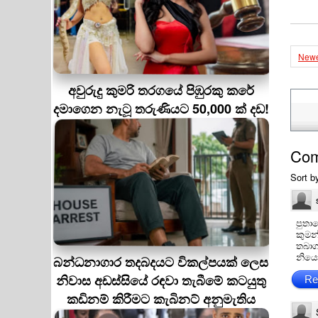
Newe
අවුරුදු කුමරි තරගයේ පිඹුරකු කරේ
දමාගෙන නැටූ තරුණියට 50,000 ක් දඩ!
Co
Sort b
පුතා
කුමන
තබාග
නියෝ
බන්ධනාගාර තදබදයට විකල්පයක් ලෙස
නිවාස අඩස්සියේ රඳවා තැබීමේ කටයුතු
Re
කඩිනම් කිරීමට කැබිනට් අනුමැතිය