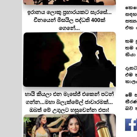
කෙසේ
ඉරානය ලොකු ප‍්‍රහාරයකට සැරසේ...
සඳහන
චීනයෙන් මිසයිල පද්ධති 400ක්
සත්‍
ගෙනේ...
එක ර
තම ප
තම 
කියා 
දැනට
එම ක
කාලය
හායි කියලා එන මැසේජ් එකෙන් පටන්
මේ ස
ගන්න...මහා බ්ලැක්මේල් ජාවාරමක්...
තීරණ
ඔබත් මේ උගුලට හසුවෙන්න එපා!
බව ත