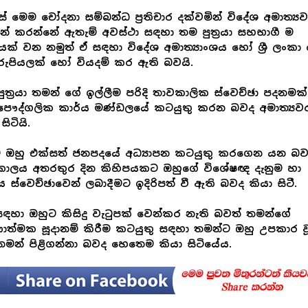
 මෙම චෝදනා සම්බන්ධ ප්‍රතිචාර දක්වමින් විදේශ අමාත්‍ය
් කරන්නේ ඇතැම් අවස්ථා සඳහා තම පුත්‍රයා සහභාගී ම
යයක් වන නමුත් ඒ සඳහා විදේශ අමාත්‍යාංශය හෝ ශ්‍රී ලංකා
ුපියලක් හෝ වියදම් කර ඇති බවයි.
ුත්‍රයා තමන් ගේ ඉල්ලීම පරිදි තාවකාලික ස්වෙච්ඡා පදනමක
පෞද්ගලික කාර්ය මණ්ඩලයේ කටයුතු කරන බවද අමාත්‍යව
සිටියි.
 ඔහු එක්සත් ජනපදයේ අධ්‍යාපන කටයුතු කරගෙන යන බව
ාලය අතරතුර දින කිහිපයකට ඔහුගේ විශේෂඥ දැනුම හා
 ස්වෙච්ඡාවෙන් ලබාදීමට ඉදිරිපත් වී ඇති බවද කියා සිටී.
ඳහා ඔහුට කිසිදු වැටුපක් වෙන්කර නැති බවත් තමන්ගේ
ාත්මක සූදානම් කිරීම කටයුතු සඳහා තමන්ට ඔහු උපකාර ව
මන් පිළිගන්නා බවද හෙතෙම කියා සිටියේය.