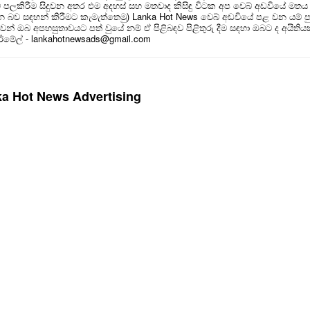
ම් පලකිරීම සිදුවන අතර එම අදහස් සහ මතවාද කිසිඳු විටක අප වෙබ් අඩවියේ මතය
බව සඳහන් කිරීමට කැමැත්තෙමු) Lanka Hot News වෙබ් අඩවියේ පළ වන යම් ප
න් ඔබ අපහසුතාවයට පත් වුයේ නම් ඒ පිළිබඳව පිළිතුරු දීම සඳහා ඔබට ද අයිතිය
 ඊමේල් - lankahotnewsads@gmail.com
a Hot News Advertising