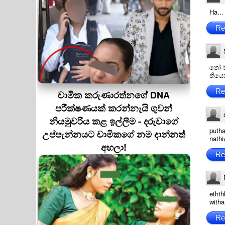
Ha...
Re
තෝ ව
තියෙ
Re
චාමික කරුණාරත්නගේ DNA
පරීක්ෂණයක් කරන්නැයි ගුවන්
නියමුවරිය කළ ඉල්ලීම - දරුවාගේ
putha
උප්පැන්නයට චාමිකගේ නම දාන්නත්
nathi
අහලා!
Re
ethth
witha
Re