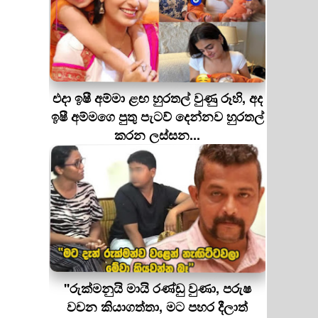
එදා ඉෂී අම්මා ළඟ හුරතල් වුණු රූහි, අද
ඉෂී අම්මගෙ පුතු පැටව් දෙන්නව හුරතල්
කරන ලස්සන...
''රුක්මනුයි මායි රණ්ඩු වුණා, පරුෂ
වචන කියාගත්තා, මට පහර දීලාත්