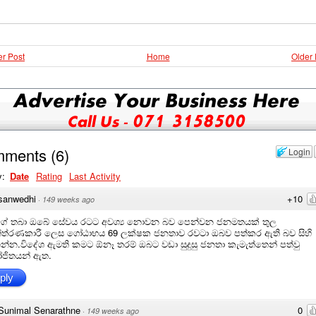
r Post
Home
Older 
mments
(
6
)
Login
y:
Date
Rating
Last Activity
sanwedhi
+10
·
149 weeks ago
ගේ තබා ඔබේ සේවය රටට අවශ්‍ය නොවන බව පෙන්වන ජනමතයක් තුල
්ත්රණකාරී ලෙස ගෝඨාභය 69 ලක්ෂක ජනතාව රවටා ඔබව පත්කර ඇති බව සිහි
න්න.විදේශ ඇමති කමට ඕනෑ තරම් ඔබට වඩා සුදුසු ජනතා කැමැත්තෙන් පත්වු
ජිතයන් ඇත.
ply
Sunimal Senarathne
0
·
149 weeks ago