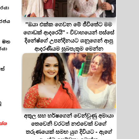
වරයා
 රජය
''ඔයා එක්ක ගෙවන මේ ජීවිතේට මම
ගොඩක් ආදරෙයි'' - විවාහයෙන් පස්සේ
දිනේෂ්ගේ උපන්දිනයට ශනූගෙන් ආපු
් මත
ආදරණීයම සුබපැතුම මෙන්න
රයා
ත්
ූ
අතුල සහ හර්ෂගෙන් වෙන්වුණු අමායා
තෙවෙනි වරටත් නළුවෙක් වගේ
තරුණයෙක් සමඟ යුග දිවියට - ඇගේ