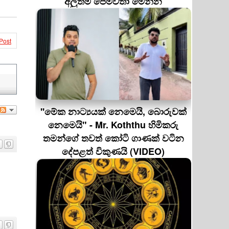
අලුත්ම පෙම්වතා මෙන්න
Post
''මේක නාට්‍යයක් නෙමෙයි, බොරුවක්
නෙමෙයි" - Mr. Koththu හිමිකරු
තමන්ගේ තවත් කෝටි ගාණක් වටින
දේපළත් විකුණයි (VIDEO)