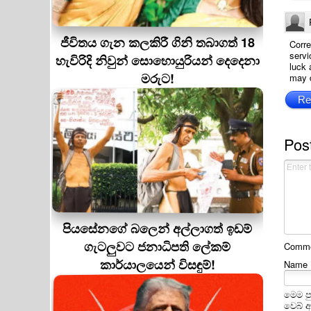
ජීවිතය ගැන කලකිරී ගිනි තබාගත් 18
Corre
servi
හැවිරිදි නිවුන් සොහොයුරියන් දෙදෙනා
luck 
මරුට!
may d
Re
Pos
පියසේනගේ බලෙන් අල්ලාගත් ඉඩම්
ගැටලුවට ජනාධිපති ලේකම්
Commen
කාර්යාලයෙන් විසඳුම්!
Name
මෙම ප
වෙබ් 