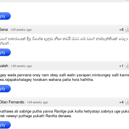
ply
Sena
+6
·
149 weeks ago
ගේ පාහරයෙක් දීපු විශේෂ දැනුම නිසා තමයි රටට මේ වගේ නස්පැත්තියක් වෙලා
න්නේ .
ply
saleh
+1
·
149 weeks ago
gey wada pennana oney nam obey salli walin yavapan.minisungey salli kann
wa.rajapakshalagey horakam wahana patta hora haththa.
ply
Dilan Fernando
+4
·
149 weeks ago
kathawa ali sabrige putha yanna Ranilge puk kolla hetiyatayi.sabriya uge puk
rak neweyi puthage pukath Ranilta denawa.
ply