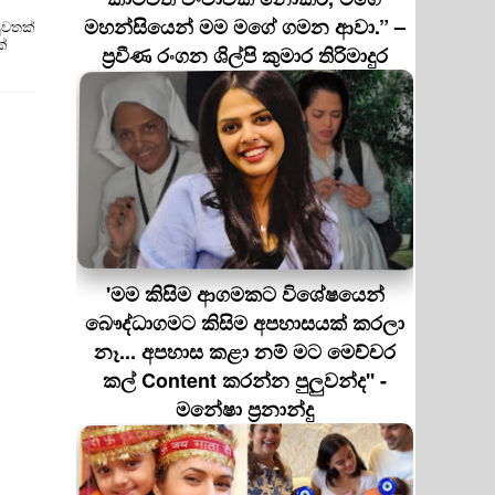
මහන්සියෙන් මම මගේ ගමන ආවා.” –
ුවතක්
ක්
ප්‍රවීණ රංගන ශිල්පි කුමාර තිරිමාදුර
'මම කිසිම ආගමකට විශේෂයෙන්
බෞද්ධාගමට කිසිම අපහාසයක් කරලා
නෑ... අපහාස කළා නම් මට මෙච්චර
කල් Content කරන්න පුලුවන්ද'' -
මනේෂා ප්‍රනාන්දු