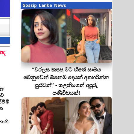
Gossip Lanka News
ෂඥ
“වරලස කපපු මට හිතේ සාමය
වෙනුවෙන් ඕනෙම දෙයක් අතහරින්න
පුළුවන්” - ශලනිගෙන් අපූරු
ඩල
පණිවිඩයක්!
රව
වීම්
ේශ
භාගි