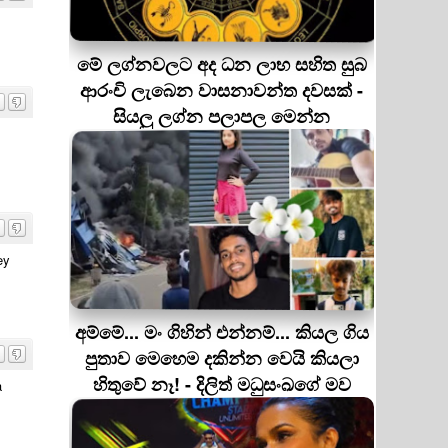
මේ ලග්නවලට අද ධන ලාභ සහිත සුබ
ආරංචි ලැබෙන වාසනාවන්ත දවසක් -
සියලු ලග්න පලාපල මෙන්න
ey
අම්මේ... මං ගිහින් එන්නම්... කියල ගිය
පුතාව මෙහෙම දකින්න වෙයි කියලා
හිතුවේ නෑ! - දිලිත් මධුසංඛගේ මව
a