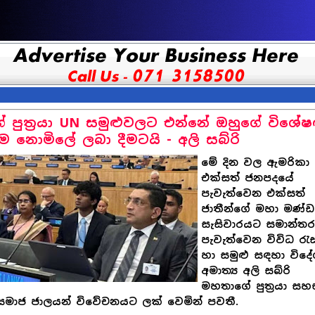
 පුත‍්‍රයා UN සමුළුවලට එන්නේ ඔහුගේ විශේ
ුම නොමිලේ ලබා දීමටයි - අලි සබ්රි
මේ දින වල ඇමරිකා
එක්සත් ජනපදයේ
පැවැත්වෙන එක්සත්
ජාතීන්ගේ මහා මණ්
සැසිවාරයට සමාන්ත
පැවැත්වෙන විවිධ රැස්
හා සමුළු සඳහා විද
අමාත්‍ය අලි සබ්රි
මහතාගේ පුත්‍රයා සහ
සමාජ ජාලයන් විවේචනයට ලක් වෙමින් පවතී.