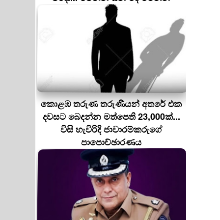
කොළඹ තරුණ තරුණියන් අතරේ එක
දවසට බෙදන්න මත්පෙති 23,000ක්...
විසි හැවිරිදි ජාවාරම්කරුගේ
පාපොච්ඡාරණය