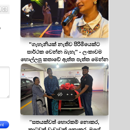
e
"ගැහැනියක් නැතිව පිරිමියෙක්ට
සාර්ථක වෙන්න බැහැ" - ලංකාවම
හොල්ලපු කතාවේ ඇත්ත පැත්ත මෙන්න
”සතයක්වත් හොරකම් නොකර,
nt
කාටවත් වංචාවක් නොකර, මගේ