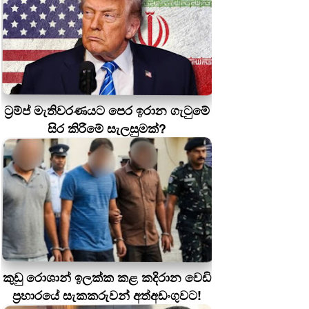
ට්‍රම්ප් මැතිවරණයට පෙර ඉරාන ගැටුමේ
සිර කිරීමේ සැලසුමක්?
කුඩු රොශාන් ඉලක්ක කළ කදිරාන වෙඩි
ප්‍රහාරයේ සැකකරුවන් අත්අඩංගුවට!