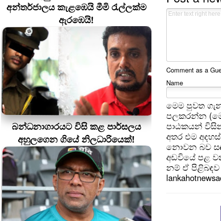
අන්තර්ජාලය කැළඹෙයි මීමි රැල්ලක්ම
ඇරඹෙයි!
Comment as a Guest
Name
මෙම පුවත ගැන
පලකරන්න (මෙ
බන්ධනාගාරයට විසි කළ පාර්සලය
පාඨකයන් විසින
අතර එම අදහස්
අහුලගෙන ගියේ නිලධාරියෙක්!
නොවන බව සඳහන
අඩවියේ පළ වන
නම් ඒ පිළිබඳව 
lankahotnews