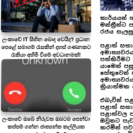
කාර්යයන් 
මන්ත්‍රීන්
රජය සැලසු
ලංකාවේ IT සිහින බොද වෙයිද? ප්‍රධාන
පළාත් සභා
පෙළේ සමාගම් රැසකින් දහස් ගණනකට
අමාත්‍යවර
රැකියා අහිමි වීමේ අවධානමක්!
පත්කිරීමට 
යාමෙන් පස
හේතුවෙන් ප
අමාත්‍යවර
ක්‍රියාත්මක
එබැවින් ප
පළාත් සභ
පළාත්වල පක
ලංකාවේ ඔබේ නිරුවත ඔබටම පෙන්වා
ඔවුනට පැව
කප්පම් ගන්න ජාත්‍යන්ත කල්ලියක
කරමින් ප