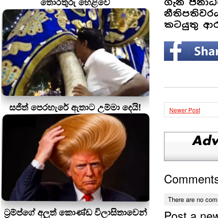
තොරතුරු හෙළිවේ
ගැන ජනාධි
නීතිපතිවර
කටයුතු ආරං
සජිත් පෙරහැරේ ඇතාට උම්මා දෙයි!
Newer Post
Comment
There are no com
ට්‍රම්ප්ගේ අලුත් කොණ්ඩ විලාසිතාවෙන්
Post a ne