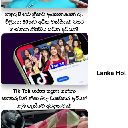
හතුරුසිංහට ක්‍රිකට් ආයතනයෙන් රු.
මිලියන 50කට අධික වන්දියක්! වසර
ගණනක නීතිමය සටන අවසන්!
Lanka Hot
Tik Tok හරහා හදුනා ගන්නා
සහකරුවන් නිසා බාලවයස්කාර දැරියන්
ගැබ් ගැනීමේ අවදානමක්!