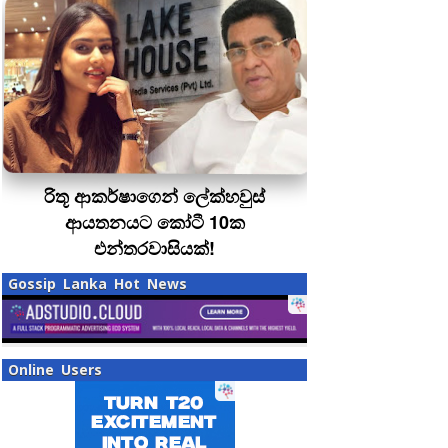
රිතූ ආකර්ෂාගෙන් ලේක්හවුස්
ආයතනයට කෝටී 10ක
එන්තරවාසියක්!
Gossip Lanka Hot News
Online Users