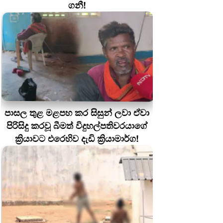
ගනී!
පාසල තුළ මළපහ කර සිසුන් ලවා ඒවා
පිරිසිදු කරවූ බීමත් විදුහල්පතිවරයාගේ
ක්‍රියාවට එරෙහිව දැඩි ක්‍රියාමාර්ග!