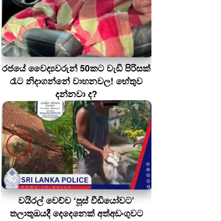
රජයේ වෛද්‍යවරුන් 50කට වැඩි පිරිසක්
රෑට නිදාගන්නේ වාහනවල! හේතුව
දන්නවා ද?
වයිරල් වෙච්ච ‘පූස් වීඩියෝවට’
තලාතුඔයදී දෙදෙනෙක් අත්අඩංගුවට