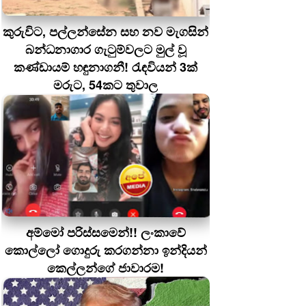
කුරුවිට, පල්ලන්සේන සහ නව මැගසින්
බන්ධනාගාර ගැටුම්වලට මුල් වූ
කණ්ඩායම් හඳුනාගනී! රැඳවියන් 3ක්
මරුට, 54කට තුවාල
අම්මෝ පරිස්සමෙන්!! ලංකාවේ
කොල්ලෝ ගොදුරු කරගන්නා ඉන්දියන්
කෙල්ලන්ගේ ජාවාරම!